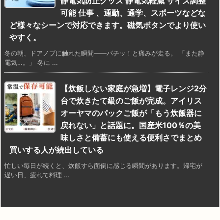
静電気防止グッズ 静電気軽減 サイズ調整
可能 仕事 、通勤、通学、スポーツなどな
ど様々なシーンで対応できます。磁気ボタンでより使い
やすく。
冬の朝、ドアノブに触れた瞬間——パチッ！と痛みが走る。 「また静
電気…。」 冬に ...
【炊飯しない家庭が急増】電子レンジ2分
台で炊きたて級のご飯が完成。アイリス
オーヤマのパックご飯が「もう炊飯器に
戻れない」と話題に。国産米100％の美
味しさと備蓄にも使える便利さでまとめ
買いする人が続出している
忙しい毎日が続くと、炊飯すら面倒に感じる瞬間があります。帰宅が
遅い日、疲れて料理 ...