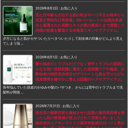
2026年8月2日
:
お気に入り
見た目年齢を左右する肌の乾きやハリ不足を根本から
見直す男性向け美容液。90パーセントの自然由来成
分と厳選された発酵エキスが肌の奥深くまで浸透して
内側の乾燥を撃退する本格派スキンケアアイテム。
夕方になると肌がカサついたりベタついたりして顔全体の印象がどんより見え
てしまう悩 ...
2026年8月1日
:
お気に入り
髪や頭皮のトラブルだけでなく背中トラブルの原因に
もなる強い洗顔刺激に着目した低刺激ケアの逸品。お
酢由来の特許洗浄成分がデリケートな肌を守りながら
頭皮環境を健やかに整える話題のヘアケアアイテム。
長年悩んでいた頭皮のかゆみや髪のパサつき、さらには背中のトラブルまで洗
髪料が関係 ...
2026年7月31日
:
お気に入り
資生堂の最新技術を集結させた話題の薬用美容液を塗
ったら肌の密度感が底上げされて言葉を失いました。
独自成分コアキシマイドと薬用有効成分がハリと美白