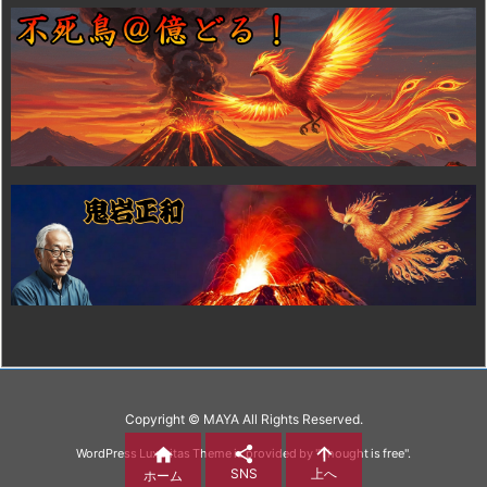
Copyright ©
MAYA
All Rights Reserved.



WordPress Luxeritas Theme is provided by "
Thought is free
".
SNS
上へ
ホーム