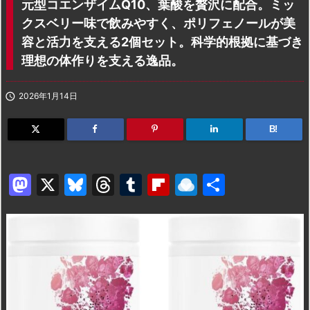
元型コエンザイムQ10、葉酸を贅沢に配合。ミッ
クスベリー味で飲みやすく、ポリフェノールが美
容と活力を支える2個セット。科学的根拠に基づき
理想の体作りを支える逸品。

2026年1月14日
B!
M
X
Bl
T
T
Fl
R
共
a
u
hr
u
ip
ai
有
st
e
e
m
b
n
o
s
a
bl
o
dr
d
k
d
r
ar
o
o
y
s
d
p.