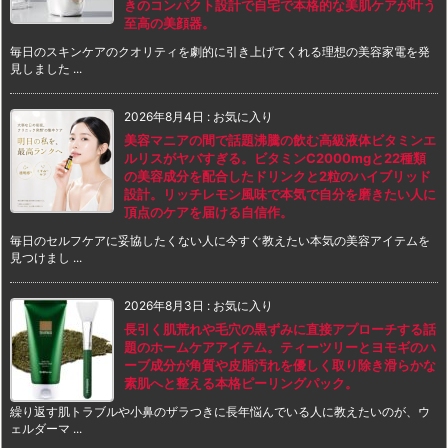
きのコンパクト設計で自宅で本格的な美肌ケアが叶う
至高の美顔器。
毎日のスキンケアのクオリティを劇的に引き上げてくれる理想の美容家電を発
見しました ...
2026年8月4日
:
お気に入り
美容マニアの間で話題沸騰の飲む高級液体ビタミンエ
ルリスがヤバすぎる。ビタミンC2000mgと22種類
の美容成分を配合したドリンクと2粒のハイブリッド
設計。リッチレモン風味で本気で自分を磨きたい人に
頂点のケアを届ける自信作。
毎日のセルフケアに妥協したくない人に今すぐ教えたい本気の美容アイテムを
見つけまし ...
2026年8月3日
:
お気に入り
長引く肌荒れや毛穴の黒ずみに直接アプローチする話
題のホームケアアイテム。ティーツリーとヨモギのハ
ーブ成分が角質や皮脂汚れを優しく取り除き滑らかな
素肌へと整える本格ピーリングパック。
繰り返す肌トラブルや小鼻のザラつきに長年悩んでいる人に教えたいのが、ウ
ェルダーマ ...