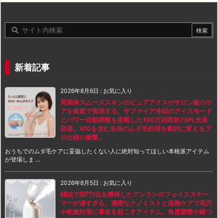
新着記事
2026年8月6日
:
お気に入り
英国発スムーズスキンのピュアアイスがサロン級のケ
アを家庭で実現する。サファイア冷却のアイスモード
とパワー自動調整を搭載した100万回照射のIPL光美
容器。VIOを含む全身のムダ毛処理を劇的に変えるプ
ロ仕様の衝撃。
おうちでのムダ毛ケアに妥協したくない人に絶対知ってほしい本格派アイテム
が登場しま ...
2026年8月5日
:
お気に入り
雑誌で部門1位を獲得したアンランのフェイススチー
マーが凄すぎる。濃密なナノミストと温熱ケアで毛穴
や乾燥対策に革命を起こすアイテム。角度調整や鏡つ