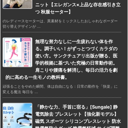
ニット【エレガンス×上品な存在感引き立
つ 秋服セーター】
のレディースセーターは、異素材をミックスしたおしゃれなボーダー
切り替えデザインが ...
無理な努力なしに一生疲れない体を作
る。調子いい！がずっとつづくカラダの
使い方。サンクチュアリ出版が贈る、医
学的根拠に基づいた究極の日常動作術。
肩こりや腰痛を解消し、毎日の活力を劇
的に高める一生モノの教科書。
頑張ることをやめた瞬間、体は自由になる：日常の動作を「快楽」に
変える魔法 毎日を ...
「静かな力、手首に宿る」[Sungale] 静
電気除去 ブレスレット【強化新モデル】
磁気 スポーツ シリコンブレスレット 防水