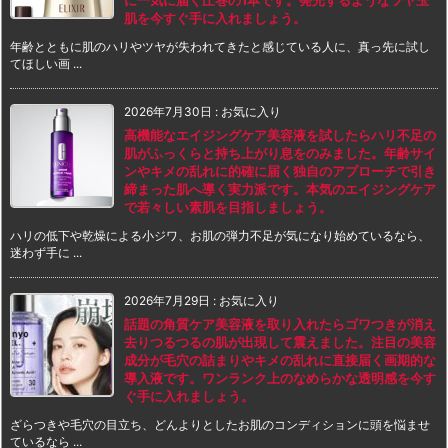
に一気に届く圧巻の1本です。発光するようなツヤ玉
肌を今すぐ手に入れましょう。
年齢とともに肌のハリやツヤが失われてきたと感じている人に、真っ先に試し
てほしい画 ...
2026年7月30日
:
お気に入り
高機能なエイジングケア美容液を試したらハリ不足の
肌がふっくらと持ち上がり息をのみました。年齢サイ
ンやキメの乱れに的確に届く独自のアプローチで引き
締まった肌へ導く実力派です。本気のエイジングケア
で若々しい素肌を目指しましょう。
ハリの低下や乾燥による小ジワ、お肌の弾力不足が気になり始めているなら、
迷わず手に ...
2026年7月29日
:
お気に入り
話題の角質ケア美容液を取り入れたらゴワつきが消え
去りつるつるの肌が出現して震えました。注目の美容
成分が毛穴の詰まりやキメの乱れに直接届く画期的な
導入液です。ワンランク上のなめらかな透明感を今す
ぐ手に入れましょう。
ざらつきや毛穴の目立ち、どんよりとしたお肌のコンディションに頭を悩ませ
ているなら ...