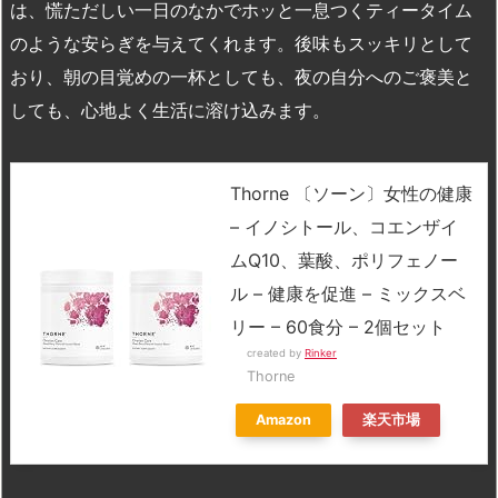
は、慌ただしい一日のなかでホッと一息つくティータイム
のような安らぎを与えてくれます。後味もスッキリとして
おり、朝の目覚めの一杯としても、夜の自分へのご褒美と
しても、心地よく生活に溶け込みます。
Thorne 〔ソーン〕女性の健康
– イノシトール、コエンザイ
ムQ10、葉酸、ポリフェノー
ル – 健康を促進 – ミックスベ
リー – 60食分 – 2個セット
created by
Rinker
Thorne
Amazon
楽天市場