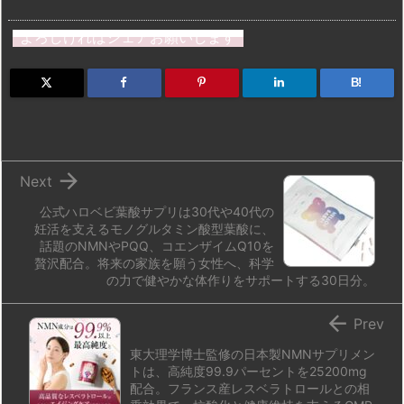
a
u
hr
u
ip
ai
有
st
e
e
m
b
n
よろしければシェアお願いします
o
s
a
bl
o
dr
d
k
d
r
ar
o
B!
o
y
s
d
p.
n
io

Next
公式ハロベビ葉酸サプリは30代や40代の
妊活を支えるモノグルタミン酸型葉酸に、
話題のNMNやPQQ、コエンザイムQ10を
贅沢配合。将来の家族を願う女性へ、科学
の力で健やかな体作りをサポートする30日分。

Prev
東大理学博士監修の日本製NMNサプリメン
トは、高純度99.9パーセントを25200mg
配合。フランス産レスベラトロールとの相