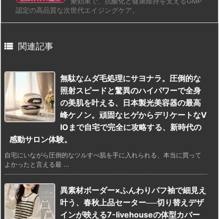
乗効果で、抗酸化と健康維持を支えるGMP
認定の高品質な次世代エイジングケア。

関連記事
無駄なムダ毛処理にサヨナラ。圧倒的な
照射スピードと驚異のハイパワーで全身
の美肌を叶える、日本製光美容器の最高
峰ケノン。頑固なヒゲからデリケートなV
IOまで自宅で完全に攻略する、新時代の
感動サロン体験。
自宅にいながら圧倒的なツルすべ肌を手に入れられる、本当に買って
よかったと言える最 ...
異素材ボーダー×ふんわりパフ袖で細見え
叶う、春秋上品セーター──切り替えデザ
インが映える7-livehouseの体型カバー