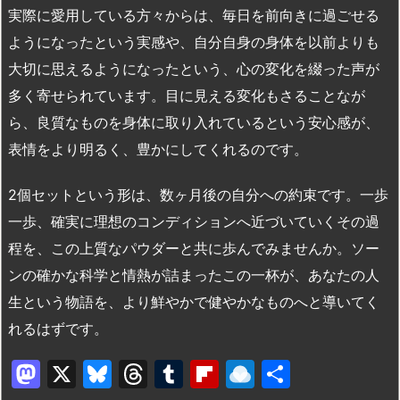
実際に愛用している方々からは、毎日を前向きに過ごせる
ようになったという実感や、自分自身の身体を以前よりも
大切に思えるようになったという、心の変化を綴った声が
多く寄せられています。目に見える変化もさることなが
ら、良質なものを身体に取り入れているという安心感が、
表情をより明るく、豊かにしてくれるのです。
2個セットという形は、数ヶ月後の自分への約束です。一歩
一歩、確実に理想のコンディションへ近づいていくその過
程を、この上質なパウダーと共に歩んでみませんか。ソー
ンの確かな科学と情熱が詰まったこの一杯が、あなたの人
生という物語を、より鮮やかで健やかなものへと導いてく
れるはずです。
M
X
Bl
T
T
Fl
R
共