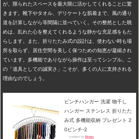
が、限られたスペースを最大限に活かしてくれることに驚
きます。靴下やタオル、デリケートな肌着まで、風の通り
道を計算しながら等間隔に並べていく。その整然とした眺
めは、乱れた心を整えてくれるような静かな充足感をもた
らします。また、折りたたみ式の設計は、使わない時も場
所を取らず、居住空間を美しく保つための知恵が凝縮され
ています。多機能でありながら操作は至ってシンプル。こ
の「道具としての誠実さ」こそが、多くの人に支持される
理由なのでしょう。
ピンチハンガー 洗濯 物干し
ハンガー ステンレス 折りたた
み式 多機能収納 プレゼント 2
0ピンチ-2
created by
Rinker