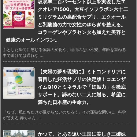
吸収率二百パーセント以上を実現したエ
クオレア1500。大豆イソフラボン六十二
ミリグラムの高配合サプリ。エクオール
と乳酸菌の力で女性のゆらぎを整える。
コラーゲンやプラセンタも加えた美容と
健康のオールインワン。
ふとした瞬間に感じる体調の変化や、理由のない不安。年齢を重ねる
中で避けては通れな ...
【夫婦の夢を現実に】ミトコンドリアに
着目した妊活サプリの決定版！コエンザ
イムQ10とミネラルで「妊娠力」を徹底
サポート。諦めない二人に贈る、希望に
満ちた日本産の生命力。
「なぜ、私たちだけが授からないのだろう」その孤独な問いに、科学
が答える 赤ちゃん ...
かつて、とある遠い王国に美しき三姉妹