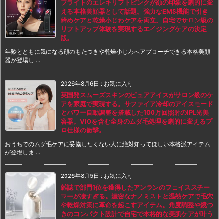
ブライトのエレキリフトピンクが顔の印象を劇的に変
える本格美顔器として話題。強力なEMS機能で引き
締めケアと乾燥小じわケアを両立。自宅でサロン級の
リフトアップ体験を実現するエイジングケアの決定
版。
年齢とともに気になる顔のもたつきや乾燥小じわへアプローチできる本格美顔
器が登場し ...
2026年8月6日
:
お気に入り
英国発スムーズスキンのピュアアイスがサロン級のケ
アを家庭で実現する。サファイア冷却のアイスモード
とパワー自動調整を搭載した100万回照射のIPL光美
容器。VIOを含む全身のムダ毛処理を劇的に変えるプ
ロ仕様の衝撃。
おうちでのムダ毛ケアに妥協したくない人に絶対知ってほしい本格派アイテム
が登場しま ...
2026年8月5日
:
お気に入り
雑誌で部門1位を獲得したアンランのフェイススチー
マーが凄すぎる。濃密なナノミストと温熱ケアで毛穴
や乾燥対策に革命を起こすアイテム。角度調整や鏡つ
きのコンパクト設計で自宅で本格的な美肌ケアが叶う