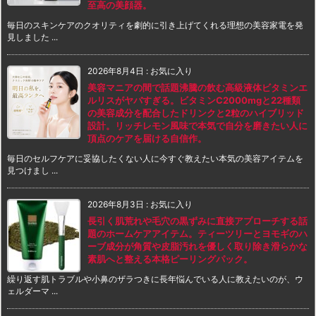
至高の美顔器。
毎日のスキンケアのクオリティを劇的に引き上げてくれる理想の美容家電を発
見しました ...
2026年8月4日
:
お気に入り
美容マニアの間で話題沸騰の飲む高級液体ビタミンエ
ルリスがヤバすぎる。ビタミンC2000mgと22種類
の美容成分を配合したドリンクと2粒のハイブリッド
設計。リッチレモン風味で本気で自分を磨きたい人に
頂点のケアを届ける自信作。
毎日のセルフケアに妥協したくない人に今すぐ教えたい本気の美容アイテムを
見つけまし ...
2026年8月3日
:
お気に入り
長引く肌荒れや毛穴の黒ずみに直接アプローチする話
題のホームケアアイテム。ティーツリーとヨモギのハ
ーブ成分が角質や皮脂汚れを優しく取り除き滑らかな
素肌へと整える本格ピーリングパック。
繰り返す肌トラブルや小鼻のザラつきに長年悩んでいる人に教えたいのが、ウ
ェルダーマ ...