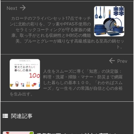

Next
カローテのフライパンセット17点でキッチ
ンに北欧の彩りを。フッ素やPFAS不使用の
セラミックコーティングが守る家族の健
康。取っ手がとれる収納性とIH対応の機能
美。ブルーとグレーが織りなす高級感溢れる至高の鍋セッ
ト。

Prev
人生をスムーズに導く「知恵」の決定版：
料理・洗濯・掃除・マナー・防災まで網羅
した暮らしの基本１００。「わかればスム
ーズ」な一生モノの常識が自信と心の余裕
を生み出す。

関連記事