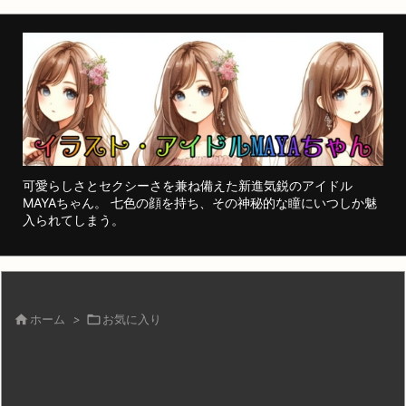
可愛らしさとセクシーさを兼ね備えた新進気鋭のアイドル
MAYAちゃん。 七色の顔を持ち、その神秘的な瞳にいつしか魅
入られてしまう。

ホーム
>

お気に入り