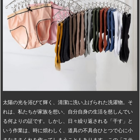
n
io
太陽の光を浴びて輝く、清潔に洗い上げられた洗濯物。そ
れは、私たちが家族を想い、自分自身の生活を慈しんでい
る何よりの証です。しかし、日々繰り返される「干す」と
いう作業は、時に煩わしく、道具の不具合ひとつで心に小
さなささくれを作ってしまうこともあります。この「ステ