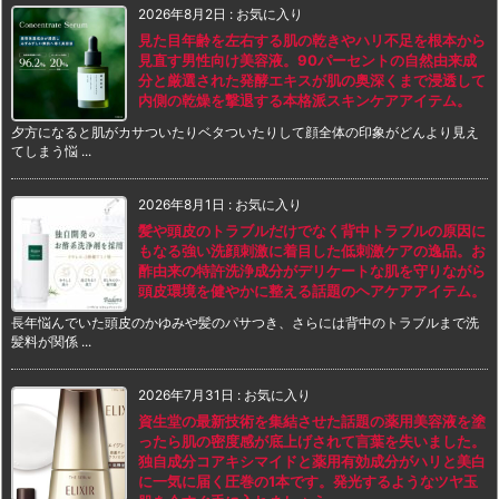
2026年8月2日
:
お気に入り
見た目年齢を左右する肌の乾きやハリ不足を根本から
見直す男性向け美容液。90パーセントの自然由来成
分と厳選された発酵エキスが肌の奥深くまで浸透して
内側の乾燥を撃退する本格派スキンケアアイテム。
夕方になると肌がカサついたりベタついたりして顔全体の印象がどんより見え
てしまう悩 ...
2026年8月1日
:
お気に入り
髪や頭皮のトラブルだけでなく背中トラブルの原因に
もなる強い洗顔刺激に着目した低刺激ケアの逸品。お
酢由来の特許洗浄成分がデリケートな肌を守りながら
頭皮環境を健やかに整える話題のヘアケアアイテム。
長年悩んでいた頭皮のかゆみや髪のパサつき、さらには背中のトラブルまで洗
髪料が関係 ...
2026年7月31日
:
お気に入り
資生堂の最新技術を集結させた話題の薬用美容液を塗
ったら肌の密度感が底上げされて言葉を失いました。
独自成分コアキシマイドと薬用有効成分がハリと美白
に一気に届く圧巻の1本です。発光するようなツヤ玉