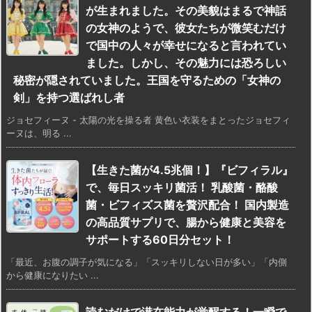
が生まれました。その美貌はまるで神話
の女神のようで、彼女たちが微笑むだけ
で国中の人々が幸せになると言われてい
ました。しかし、その魅力には恐ろしい
秘密が隠されていました。王国を守るための「女神の
剣」を持つ選ばれし者
ジョセフィーヌ - 太陽の光を操る者 黄色い衣装をまとったジョセフィ
ーヌは、明る ...
【生きた菌が4.5兆個！】『ビフィラル』
で、毎日スッキリ菌活！ 乳酸菌・酪酸
菌・ビフィズス菌を贅沢配合！ 国内製造
の高品質サプリで、腸から健康と美容を
サポートする60日分セット！
「最近、お腹の調子が気になる」「スッキリしない日が多い」「内側
から健康になりたい ...
読むだけで潜在能力が覚醒する！一瞬で