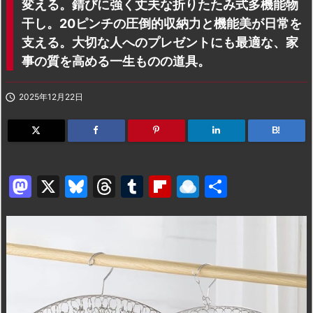
変える。錆びに強く丈夫な折りたたみ式多機能物
干し。20ピンチの圧倒的収納力と機能美が日常を
支える。大切な人へのプレゼントにも最適な、家
事の質を高める一生ものの道具。

2025年12月22日
B!
M
X
Bl
T
T
Fl
R
共
a
u
hr
u
ip
ai
有
st
e
e
m
b
n
o
s
a
bl
o
dr
d
k
d
r
ar
o
o
y
s
d
p.