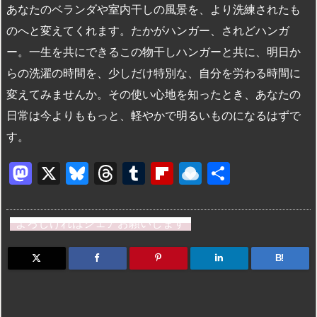
あなたのベランダや室内干しの風景を、より洗練されたも
のへと変えてくれます。たかがハンガー、されどハンガ
ー。一生を共にできるこの物干しハンガーと共に、明日か
らの洗濯の時間を、少しだけ特別な、自分を労わる時間に
変えてみませんか。その使い心地を知ったとき、あなたの
日常は今よりももっと、軽やかで明るいものになるはずで
す。
M
X
Bl
T
T
Fl
R
共
a
u
hr
u
ip
ai
有
st
e
e
m
b
n
よろしければシェアお願いします
o
s
a
bl
o
dr
d
k
d
r
ar
o
B!
o
y
s
d
p.
n
io