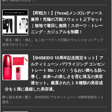
【即戦力！】[Yezai]メンズ/レディース
兼用！究極の万能スウェット上下セット
｜無地で着回し無限！スポーツ・トレー
ニング・カジュアルを制覇！
「着る・動く・休む」をこれ一つで！の万能スウェットセットアップ
自宅でのリラック ...
【SHISEIDO 10周年記念限定キット】ア
ルティミューン パワライジング コンセン
トレート Ⅲn：ハリ・うるおい満ちる肌へ
導く、未来への美しさを育む珠玉の美容
液セット。厳選された１８種類の美容成
分を１滴に凝縮した美容液。
輝く肌を未来へ繋ぐ、SHISEIDO アルティミューン 10周年特別キット
資生 ...