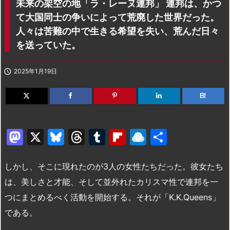
未来の架空の地「ラ・レーヌ連邦」 連邦は、かつ
て大国同士の争いによって荒廃した世界だった。
人々は苦難の中で生きる希望を失い、荒んだ日々
を送っていた。

2025年1月19日
B!
M
X
Bl
T
T
Fl
R
共
a
u
hr
u
ip
ai
有
st
e
e
m
b
n
しかし、そこに現れたのが3人の女性たちだった。彼女たち
o
s
a
bl
o
dr
は、美しさと才能、そして並外れたカリスマ性で連邦を一
つにまとめるべく活動を開始する。それが「K.K.Queens」
d
k
d
r
ar
o
である。
o
y
s
d
p.