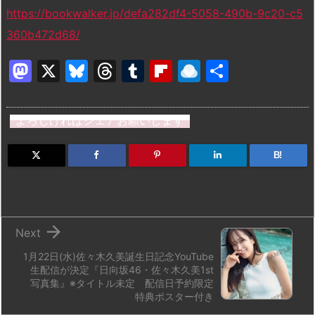
https://bookwalker.jp/defa282df4-5058-490b-9c20-c5
360b472d68/
M
X
Bl
T
T
Fl
R
共
a
u
hr
u
ip
ai
有
st
e
e
m
b
n
よろしければシェアお願いします
o
s
a
bl
o
dr
d
k
d
r
ar
o
B!
o
y
s
d
p.
n
io

Next
1月22日(水)佐々木久美誕生日記念YouTube
生配信が決定『日向坂46・佐々木久美1st
写真集』※タイトル未定 配信日予約限定
特典ポスター付き