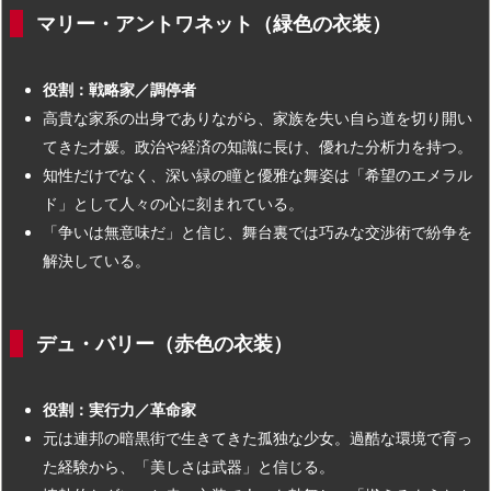
マリー・アントワネット（緑色の衣装）
役割：戦略家／調停者
高貴な家系の出身でありながら、家族を失い自ら道を切り開い
てきた才媛。政治や経済の知識に長け、優れた分析力を持つ。
知性だけでなく、深い緑の瞳と優雅な舞姿は「希望のエメラル
ド」として人々の心に刻まれている。
「争いは無意味だ」と信じ、舞台裏では巧みな交渉術で紛争を
解決している。
デュ・バリー（赤色の衣装）
役割：実行力／革命家
元は連邦の暗黒街で生きてきた孤独な少女。過酷な環境で育っ
た経験から、「美しさは武器」と信じる。