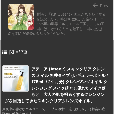

Prev
物語：「K.K.Queens～国王たちを魅了する
伝説の3人～」時は18世紀、架空のヨーロ
ッパ風の世界「ルミエール王国」。この王
国には、かつて人々を魅了し、国の歴史に
名を刻んだ伝説の3人の女性がいた。

関連記事
アテニア (Attenir) スキンクリア クレン
ズ オイル 無香タイプ (レギュラーボトル /
175mL / 2ケ月分) クレンジングオイル ク
レンジング メイク落とし優れたメイク落
ちと、大人の肌を明るくするクレンジン
グを目指してきたスキンクリアクレンズオイル。
真夜中の静かなバルコニーで、一人の女性、遥（はるか）は都会の喧
騒から解放されるよ ...