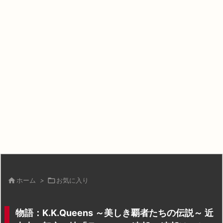

ホーム
>

お気に入り
物語：K.K.Queens ～美しき覇者たちの伝説～ 近