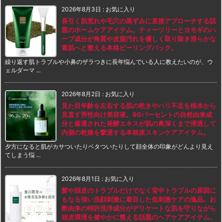
2026年8月3日
:
お気に入り
長引く肌荒れや毛穴の黒ずみに直接アプローチする話
題のホームケアアイテム。ティーツリーとヨモギのハ
ーブ成分が角質や皮脂汚れを優しく取り除き滑らかな
素肌へと整える本格ピーリングパック。
繰り返す肌トラブルや小鼻のザラつきに長年悩んでいる人に教えたいのが、ウ
ェルダーマ ...
2026年8月2日
:
お気に入り
見た目年齢を左右する肌の乾きやハリ不足を根本から
見直す男性向け美容液。90パーセントの自然由来成
分と厳選された発酵エキスが肌の奥深くまで浸透して
内側の乾燥を撃退する本格派スキンケアアイテム。
夕方になると肌がカサついたりベタついたりして顔全体の印象がどんより見え
てしまう悩 ...
2026年8月1日
:
お気に入り
髪や頭皮のトラブルだけでなく背中トラブルの原因に
もなる強い洗顔刺激に着目した低刺激ケアの逸品。お
酢由来の特許洗浄成分がデリケートな肌を守りながら
頭皮環境を健やかに整える話題のヘアケアアイテム。