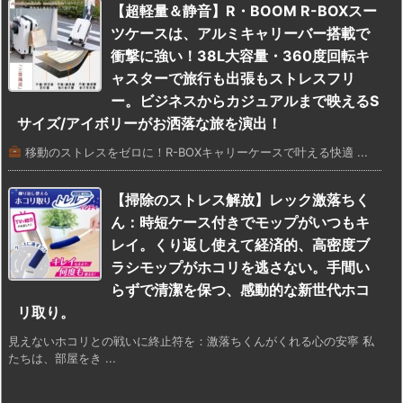
【超軽量＆静音】R・BOOM R-BOXスー
ツケースは、アルミキャリーバー搭載で
衝撃に強い！38L大容量・360度回転キ
ャスターで旅行も出張もストレスフリ
ー。ビジネスからカジュアルまで映えるS
サイズ/アイボリーがお洒落な旅を演出！
移動のストレスをゼロに！R-BOXキャリーケースで叶える快適 ...
【掃除のストレス解放】レック激落ちく
ん：時短ケース付きでモップがいつもキ
レイ。くり返し使えて経済的、高密度ブ
ラシモップがホコリを逃さない。手間い
らずで清潔を保つ、感動的な新世代ホコ
リ取り。
見えないホコリとの戦いに終止符を：激落ちくんがくれる心の安寧 私
たちは、部屋をき ...