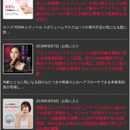
合した高密着フェイスパック。お肌に満ちるような弾
力感とうるおいをもたらすハリ集中ケアアイテム。洗
練されたローズの香りと圧倒的な密着力で乾燥肌を包
み込む。
ローズ PDRN レチノール リボリュームマスクはハリや弾力不足が気になる肌に
贅 ...
2026年8月7日
:
お気に入り
ブライトのエレキリフトピンクが顔の印象を劇的に変
える本格美顔器として話題。強力なEMS機能で引き
締めケアと乾燥小じわケアを両立。自宅でサロン級の
リフトアップ体験を実現するエイジングケアの決定
版。
年齢とともに気になる顔のもたつきや乾燥小じわへアプローチできる本格美顔
器が登場し ...
2026年8月6日
:
お気に入り
英国発スムーズスキンのピュアアイスがサロン級のケ
アを家庭で実現する。サファイア冷却のアイスモード
とパワー自動調整を搭載した100万回照射のIPL光美
容器。VIOを含む全身のムダ毛処理を劇的に変えるプ
ロ仕様の衝撃。