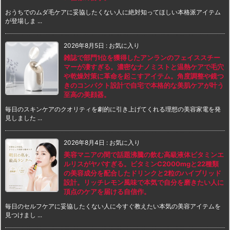
おうちでのムダ毛ケアに妥協したくない人に絶対知ってほしい本格派アイテム
が登場しま ...
2026年8月5日
:
お気に入り
雑誌で部門1位を獲得したアンランのフェイススチー
マーが凄すぎる。濃密なナノミストと温熱ケアで毛穴
や乾燥対策に革命を起こすアイテム。角度調整や鏡つ
きのコンパクト設計で自宅で本格的な美肌ケアが叶う
至高の美顔器。
毎日のスキンケアのクオリティを劇的に引き上げてくれる理想の美容家電を発
見しました ...
2026年8月4日
:
お気に入り
美容マニアの間で話題沸騰の飲む高級液体ビタミンエ
ルリスがヤバすぎる。ビタミンC2000mgと22種類
の美容成分を配合したドリンクと2粒のハイブリッド
設計。リッチレモン風味で本気で自分を磨きたい人に
頂点のケアを届ける自信作。
毎日のセルフケアに妥協したくない人に今すぐ教えたい本気の美容アイテムを
見つけまし ...