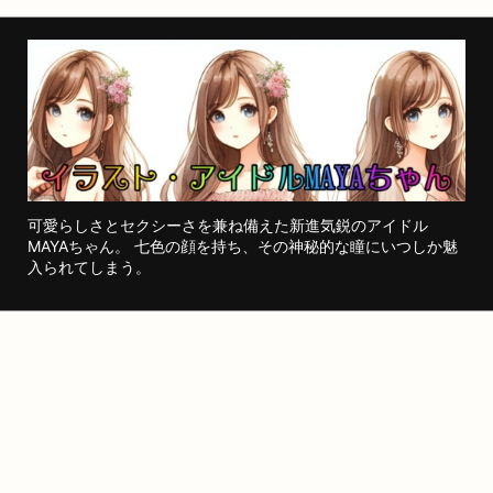
可愛らしさとセクシーさを兼ね備えた新進気鋭のアイドル
MAYAちゃん。 七色の顔を持ち、その神秘的な瞳にいつしか魅
入られてしまう。