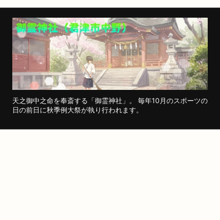
天之御中之命を奉斎する「御霊神社」。 毎年10月のスポーツの
日の前日に秋季例大祭が執り行われます。