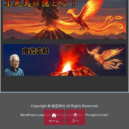
Copyright ©
御霊神社
All Rights Reserved.


WordPress Luxeritas Theme is provided by "
Thought is free
".
上へ
ホーム