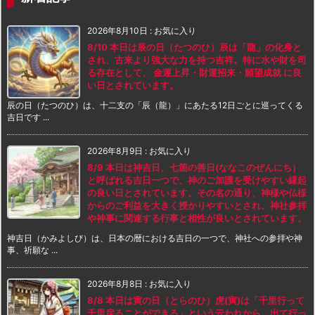
2026年8月10日
:
お気に入り
8/10 本日は辰の日（たつのひ）辰は「龍」の化身と
され、古来より強大な力を持つ吉祥。特に水や財を司
る存在として、 金運上昇・財運招来・願望成就 に良
い日とされています。
辰の日（たつのひ）は、十二支の「辰（龍）」にあたる12日ごとに巡ってくる
吉日です ...
2026年8月9日
:
お気に入り
8/9 本日は神吉日、七箇の善日(ななこのぜんにち）
と呼ばれる吉日一つで、神のご加護を受けやすい縁起
の良い日とされています。その名の通り、神様や仏様
からのご利益を大きく授かりやすいとされ、神社参拝
や神事に関連する行事と相性が良いとされています。
神吉日（かみよしび）は、日本の暦における吉日の一つで、神社への参拝や神
事、祈願な ...
2026年8月8日
:
お気に入り
8/8 本日は寅の日（とらのひ）虎(寅)は「千里行って
千里戻ることができる」という云われから、出て行っ