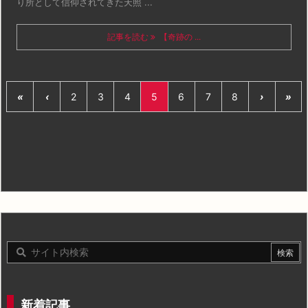
り所として信仰されてきた天照 ...
記事を読む
【奇跡の ...
«
‹
2
3
4
5
6
7
8
›
»
新着記事