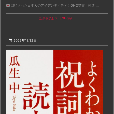
封印された日本人のアイデンティティ！GHQ焚書『神道 ...
記事を読む
【GHQが ...

2025年11月2日