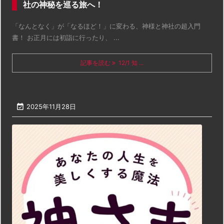
社の神秘を巡る旅へ！
「なんとなく」が「なるほど！」に変わる、神様と神社の超入門
書！ お正月には初詣に行ったり、 ...
記事を読む
12/1 知 ...

2025年11月28日