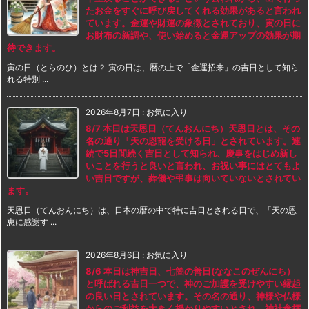
たお金をすぐに呼び戻してくれる効果があると言われ
ています。金運や財運の象徴とされており、寅の日に
お財布の新調や、使い始めると金運アップの効果が期
待できます。
寅の日（とらのひ）とは？ 寅の日は、暦の上で「金運招来」の吉日として知ら
れる特別 ...
2026年8月7日
:
お気に入り
8/7 本日は天恩日（てんおんにち）天恩日とは、その
名の通り「天の恩寵を受ける日」とされています。連
続で5日間続く吉日として知られ、慶事をはじめ新し
いことを行うと良いと言われ、お祝い事にはとてもよ
い吉日ですが、葬儀や弔事は向いていないとされてい
ます。
天恩日（てんおんにち）は、日本の暦の中で特に吉日とされる日で、「天の恩
恵に感謝す ...
2026年8月6日
:
お気に入り
8/6 本日は神吉日、七箇の善日(ななこのぜんにち）
と呼ばれる吉日一つで、神のご加護を受けやすい縁起
の良い日とされています。その名の通り、神様や仏様
からのご利益を大きく授かりやすいとされ、神社参拝