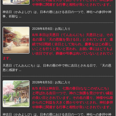
や神事に関連する行事と相性が良いとされています。
神吉日（かみよしび）は、日本の暦における吉日の一つで、神社への参拝や神
事、祈願な ...
2026年8月6日
:
お気に入り
8/6 本日は天恩日（てんおんにち）天恩日とは、その
名の通り「天の恩寵を受ける日」とされています。連
続で5日間続く吉日として知られ、慶事をはじめ新し
いことを行うと良いと言われ、お祝い事にはとてもよ
い吉日ですが、葬儀や弔事は向いていないとされてい
ます。
天恩日（てんおんにち）は、日本の暦の中で特に吉日とされる日で、「天の恩
恵に感謝す ...
2026年8月5日
:
お気に入り
8/5 本日は神吉日、七箇の善日(ななこのぜんにち）
と呼ばれる吉日一つで、神のご加護を受けやすい縁起
の良い日とされています。その名の通り、神様や仏様
からのご利益を大きく授かりやすいとされ、神社参拝
や神事に関連する行事と相性が良いとされています。
神吉日（かみよしび）は、日本の暦における吉日の一つで、神社への参拝や神