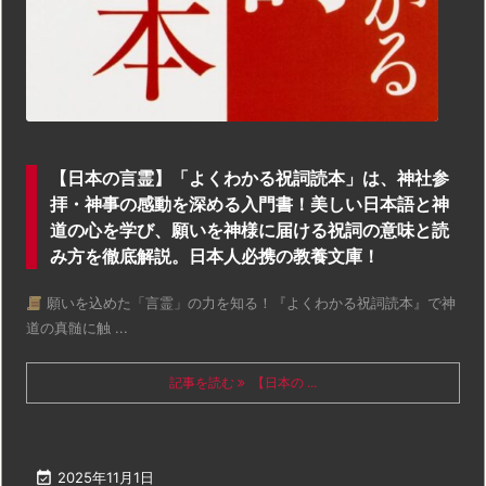
【日本の言霊】「よくわかる祝詞読本」は、神社参
拝・神事の感動を深める入門書！美しい日本語と神
道の心を学び、願いを神様に届ける祝詞の意味と読
み方を徹底解説。日本人必携の教養文庫！
願いを込めた「言霊」の力を知る！『よくわかる祝詞読本』で神
道の真髄に触 ...
記事を読む
【日本の ...

2025年11月1日