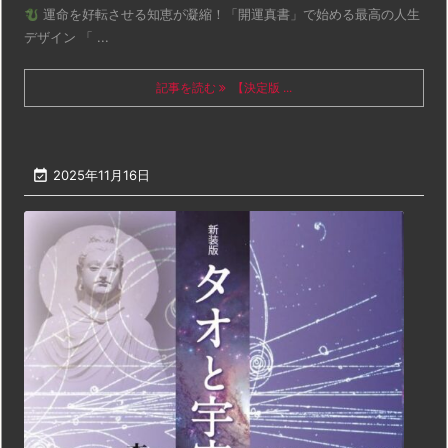
運命を好転させる知恵が凝縮！「開運真書」で始める最高の人生
デザイン 「 ...
記事を読む
【決定版 ...

2025年11月16日