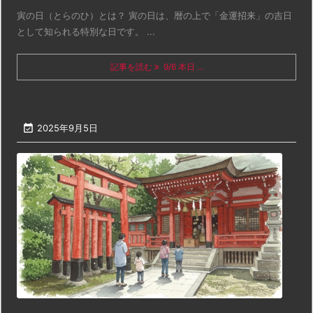
寅の日（とらのひ）とは？ 寅の日は、暦の上で「金運招来」の吉日
として知られる特別な日です。 ...
記事を読む
9/6 本日 ...

2025年9月5日