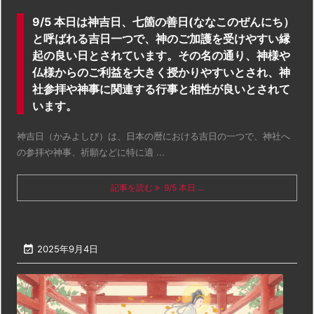
9/5 本日は神吉日、七箇の善日(ななこのぜんにち）
と呼ばれる吉日一つで、神のご加護を受けやすい縁
起の良い日とされています。その名の通り、神様や
仏様からのご利益を大きく授かりやすいとされ、神
社参拝や神事に関連する行事と相性が良いとされて
います。
神吉日（かみよしび）は、日本の暦における吉日の一つで、神社へ
の参拝や神事、祈願などに特に適 ...
記事を読む
9/5 本日 ...

2025年9月4日