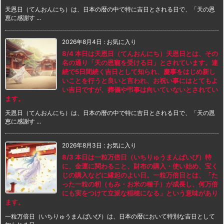
天恩日（てんおんにち）は、日本の暦の中で特に吉日とされる日で、「天の恩
恵に感謝す ...
2026年8月4日
:
お気に入り
8/4 本日は天恩日（てんおんにち）天恩日とは、その
名の通り「天の恩寵を受ける日」とされています。連
続で5日間続く吉日として知られ、慶事をはじめ新し
いことを行うと良いと言われ、お祝い事にはとてもよ
い吉日ですが、葬儀や弔事は向いていないとされてい
ます。
天恩日（てんおんにち）は、日本の暦の中で特に吉日とされる日で、「天の恩
恵に感謝す ...
2026年8月3日
:
お気に入り
8/3 本日は一粒万倍日（いちりゅうまんばいび）特
に、金運に関わること、財布の購入・使い始め、宝く
じの購入などに縁起のよい日。一粒万倍日とは、「た
った一粒の籾（もみ・お米の種子）が成長し、何万倍
にも実をつけて立派な稲穂になる」という意味があり
ます。
一粒万倍日（いちりゅうまんばいび）は、日本の暦において特別な吉日として