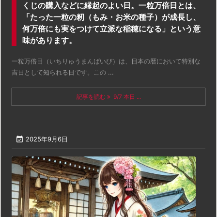
くじの購入などに縁起のよい日。一粒万倍日とは、
「たった一粒の籾（もみ・お米の種子）が成長し、
何万倍にも実をつけて立派な稲穂になる」という意
味があります。
一粒万倍日（いちりゅうまんばいび）は、日本の暦において特別な
吉日として知られる日です。この ...
記事を読む
9/7 本日 ...

2025年9月6日