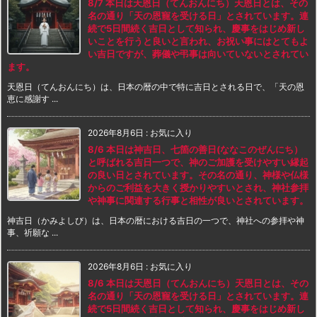
8/7 本日は天恩日（てんおんにち）天恩日とは、その
名の通り「天の恩寵を受ける日」とされています。連
続で5日間続く吉日として知られ、慶事をはじめ新し
いことを行うと良いと言われ、お祝い事にはとてもよ
い吉日ですが、葬儀や弔事は向いていないとされてい
ます。
天恩日（てんおんにち）は、日本の暦の中で特に吉日とされる日で、「天の恩
恵に感謝す ...
2026年8月6日
:
お気に入り
8/6 本日は神吉日、七箇の善日(ななこのぜんにち）
と呼ばれる吉日一つで、神のご加護を受けやすい縁起
の良い日とされています。その名の通り、神様や仏様
からのご利益を大きく授かりやすいとされ、神社参拝
や神事に関連する行事と相性が良いとされています。
神吉日（かみよしび）は、日本の暦における吉日の一つで、神社への参拝や神
事、祈願な ...
2026年8月6日
:
お気に入り
8/6 本日は天恩日（てんおんにち）天恩日とは、その
名の通り「天の恩寵を受ける日」とされています。連
続で5日間続く吉日として知られ、慶事をはじめ新し