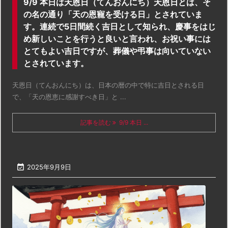
9/9 本日は天恩日（てんおんにち）天恩日とは、そ
の名の通り「天の恩寵を受ける日」とされていま
す。連続で5日間続く吉日として知られ、慶事をはじ
め新しいことを行うと良いと言われ、お祝い事には
とてもよい吉日ですが、葬儀や弔事は向いていない
とされています。
天恩日（てんおんにち）は、日本の暦の中で特に吉日とされる日
で、「天の恩恵に感謝すべき日」と ...
記事を読む
9/9 本日 ...

2025年9月9日