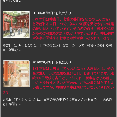
知られる日 ...
2026年8月3日
:
お気に入り
8/3 本日は神吉日、七箇の善日(ななこのぜんにち）
と呼ばれる吉日一つで、神のご加護を受けやすい縁起
の良い日とされています。その名の通り、神様や仏様
からのご利益を大きく授かりやすいとされ、神社参拝
や神事に関連する行事と相性が良いとされています。
神吉日（かみよしび）は、日本の暦における吉日の一つで、神社への参拝や神
事、祈願な ...
2026年8月3日
:
お気に入り
8/3 本日は天恩日（てんおんにち）天恩日とは、その
名の通り「天の恩寵を受ける日」とされています。連
続で5日間続く吉日として知られ、慶事をはじめ新し
いことを行うと良いと言われ、お祝い事にはとてもよ
い吉日ですが、葬儀や弔事は向いていないとされてい
ます。
天恩日（てんおんにち）は、日本の暦の中で特に吉日とされる日で、「天の恩
恵に感謝す ...