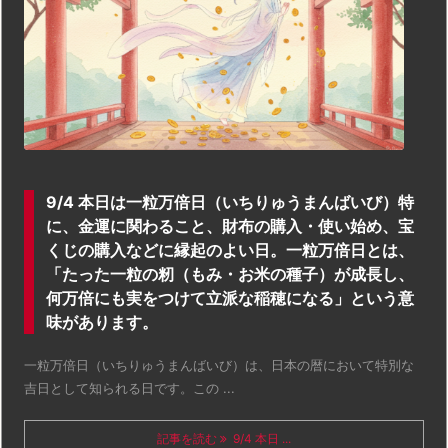
9/4 本日は一粒万倍日（いちりゅうまんばいび）特
に、金運に関わること、財布の購入・使い始め、宝
くじの購入などに縁起のよい日。一粒万倍日とは、
「たった一粒の籾（もみ・お米の種子）が成長し、
何万倍にも実をつけて立派な稲穂になる」という意
味があります。
一粒万倍日（いちりゅうまんばいび）は、日本の暦において特別な
吉日として知られる日です。この ...
記事を読む
9/4 本日 ...