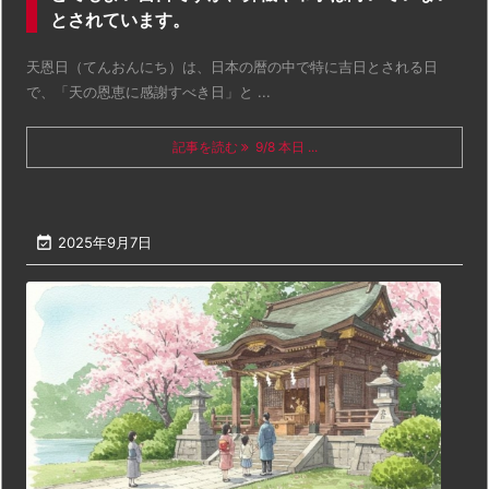
とされています。
天恩日（てんおんにち）は、日本の暦の中で特に吉日とされる日
で、「天の恩恵に感謝すべき日」と ...
記事を読む
9/8 本日 ...

2025年9月7日