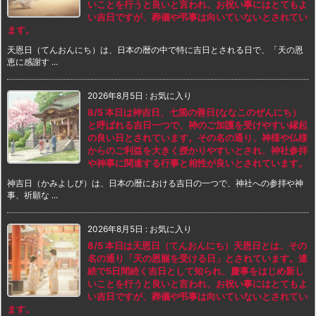
いことを行うと良いと言われ、お祝い事にはとてもよ
い吉日ですが、葬儀や弔事は向いていないとされてい
ます。
天恩日（てんおんにち）は、日本の暦の中で特に吉日とされる日で、「天の恩
恵に感謝す ...
2026年8月5日
:
お気に入り
8/5 本日は神吉日、七箇の善日(ななこのぜんにち）
と呼ばれる吉日一つで、神のご加護を受けやすい縁起
の良い日とされています。その名の通り、神様や仏様
からのご利益を大きく授かりやすいとされ、神社参拝
や神事に関連する行事と相性が良いとされています。
神吉日（かみよしび）は、日本の暦における吉日の一つで、神社への参拝や神
事、祈願な ...
2026年8月5日
:
お気に入り
8/5 本日は天恩日（てんおんにち）天恩日とは、その
名の通り「天の恩寵を受ける日」とされています。連
続で5日間続く吉日として知られ、慶事をはじめ新し
いことを行うと良いと言われ、お祝い事にはとてもよ
い吉日ですが、葬儀や弔事は向いていないとされてい
ます。