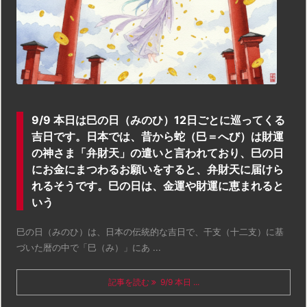
9/9 本日は巳の日（みのひ）12日ごとに巡ってくる
吉日です。日本では、昔から蛇（巳＝へび）は財運
の神さま「弁財天」の遣いと言われており、巳の日
にお金にまつわるお願いをすると、弁財天に届けら
れるそうです。巳の日は、金運や財運に恵まれると
いう
巳の日（みのひ）は、日本の伝統的な吉日で、干支（十二支）に基
づいた暦の中で「巳（み）」にあ ...
記事を読む
9/9 本日 ...