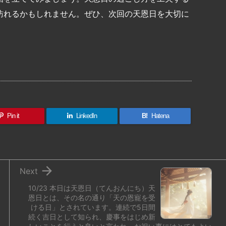
訪れるかもしれません。ぜひ、次回の天恩日を大切に
共
有
Pin it
LinkedIn
B!
Hatena

Next
10/23 本日は天恩日（てんおんにち）天
恩日とは、その名の通り「天の恩寵を受
ける日」とされています。連続で5日間
続く吉日として知られ、慶事をはじめ新