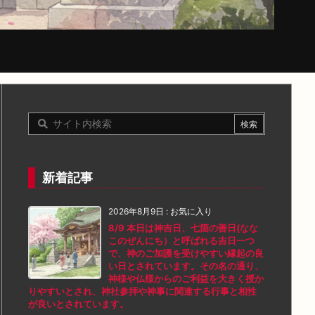
新着記事
2026年8月9日
:
お気に入り
8/9 本日は神吉日、七箇の善日(なな
このぜんにち）と呼ばれる吉日一つ
で、神のご加護を受けやすい縁起の良
い日とされています。その名の通り、
神様や仏様からのご利益を大きく授か
りやすいとされ、神社参拝や神事に関連する行事と相性
が良いとされています。