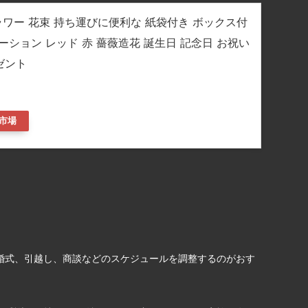
フラワー 花束 持ち運びに便利な 紙袋付き ボックス付
デーション レッド 赤 薔薇造花 誕生日 記念日 お祝い
ゼント
市場
婚式、引越し、商談などのスケジュールを調整するのがおす