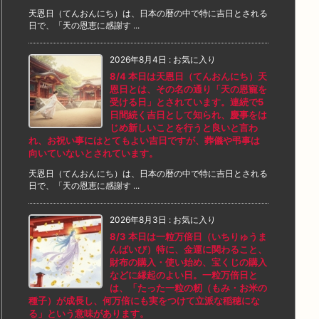
天恩日（てんおんにち）は、日本の暦の中で特に吉日とされる
日で、「天の恩恵に感謝す ...
2026年8月4日
:
お気に入り
8/4 本日は天恩日（てんおんにち）天
恩日とは、その名の通り「天の恩寵を
受ける日」とされています。連続で5
日間続く吉日として知られ、慶事をは
じめ新しいことを行うと良いと言わ
れ、お祝い事にはとてもよい吉日ですが、葬儀や弔事は
向いていないとされています。
天恩日（てんおんにち）は、日本の暦の中で特に吉日とされる
日で、「天の恩恵に感謝す ...
2026年8月3日
:
お気に入り
8/3 本日は一粒万倍日（いちりゅうま
んばいび）特に、金運に関わること、
財布の購入・使い始め、宝くじの購入
などに縁起のよい日。一粒万倍日と
は、「たった一粒の籾（もみ・お米の
種子）が成長し、何万倍にも実をつけて立派な稲穂にな
る」という意味があります。