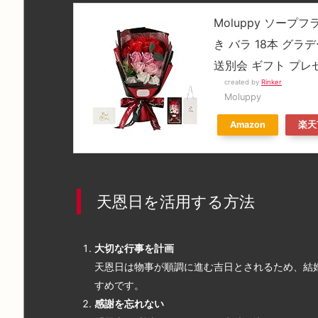
Moluppy ソープ
き バラ 18本 グラ
送別会 ギフト プレ
created by
Rinker
Moluppy
Amazon
楽天
天恩日を活用する方法
大切な行事を計画
天恩日は物事が順調に進む吉日とされるため、結
すめです。
感謝を忘れない