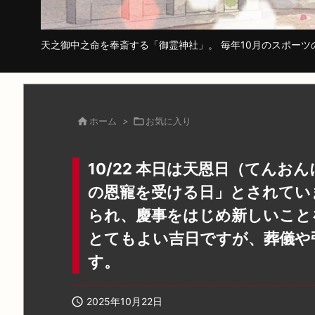
天之御中之命を奉斎する「御霊神社」。 毎年10月のスポー

ホーム
>

お気に入り
10/22 本日は天恩日（てん
の恩寵を受ける日」とされてい
られ、慶事をはじめ新しいこと
とてもよい吉日ですが、葬儀や
す。

2025年10月22日