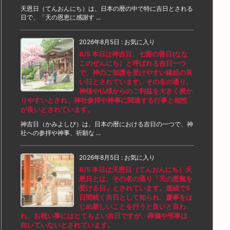
天恩日（てんおんにち）は、日本の暦の中で特に吉日とされる
日で、「天の恩恵に感謝す ...
2026年8月5日
:
お気に入り
8/5 本日は神吉日、七箇の善日(なな
このぜんにち）と呼ばれる吉日一つ
で、神のご加護を受けやすい縁起の良
い日とされています。その名の通り、
神様や仏様からのご利益を大きく授か
りやすいとされ、神社参拝や神事に関連する行事と相性
が良いとされています。
神吉日（かみよしび）は、日本の暦における吉日の一つで、神
社への参拝や神事、祈願な ...
2026年8月5日
:
お気に入り
8/5 本日は天恩日（てんおんにち）天
恩日とは、その名の通り「天の恩寵を
受ける日」とされています。連続で5
日間続く吉日として知られ、慶事をは
じめ新しいことを行うと良いと言わ
れ、お祝い事にはとてもよい吉日ですが、葬儀や弔事は
向いていないとされています。