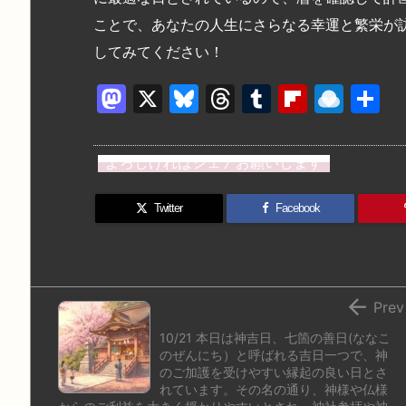
ことで、あなたの人生にさらなる幸運と繁栄が
してみてください！
M
X
Bl
T
T
Fl
R
a
u
hr
u
ip
ai
st
e
e
m
b
n
よろしければシェアお願いします
o
s
a
bl
o
dr
d
k
d
r
ar
o
Twitter
Facebook
o
y
s
d
p.
n
io

Prev
10/21 本日は神吉日、七箇の善日(ななこ
のぜんにち）と呼ばれる吉日一つで、神
のご加護を受けやすい縁起の良い日とさ
れています。その名の通り、神様や仏様