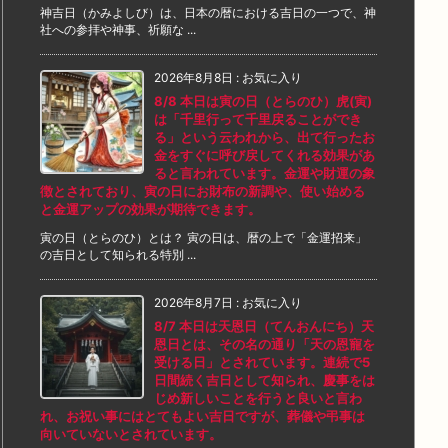
神吉日（かみよしび）は、日本の暦における吉日の一つで、神
社への参拝や神事、祈願な ...
2026年8月8日
:
お気に入り
8/8 本日は寅の日（とらのひ）虎(寅)
は「千里行って千里戻ることができ
る」という云われから、出て行ったお
金をすぐに呼び戻してくれる効果があ
ると言われています。金運や財運の象
徴とされており、寅の日にお財布の新調や、使い始める
と金運アップの効果が期待できます。
寅の日（とらのひ）とは？ 寅の日は、暦の上で「金運招来」
の吉日として知られる特別 ...
2026年8月7日
:
お気に入り
8/7 本日は天恩日（てんおんにち）天
恩日とは、その名の通り「天の恩寵を
受ける日」とされています。連続で5
日間続く吉日として知られ、慶事をは
じめ新しいことを行うと良いと言わ
れ、お祝い事にはとてもよい吉日ですが、葬儀や弔事は
向いていないとされています。