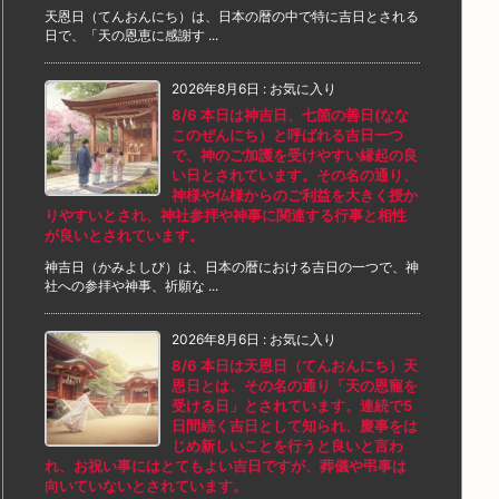
天恩日（てんおんにち）は、日本の暦の中で特に吉日とされる
日で、「天の恩恵に感謝す ...
2026年8月6日
:
お気に入り
8/6 本日は神吉日、七箇の善日(なな
このぜんにち）と呼ばれる吉日一つ
で、神のご加護を受けやすい縁起の良
い日とされています。その名の通り、
神様や仏様からのご利益を大きく授か
りやすいとされ、神社参拝や神事に関連する行事と相性
が良いとされています。
神吉日（かみよしび）は、日本の暦における吉日の一つで、神
社への参拝や神事、祈願な ...
2026年8月6日
:
お気に入り
8/6 本日は天恩日（てんおんにち）天
恩日とは、その名の通り「天の恩寵を
受ける日」とされています。連続で5
日間続く吉日として知られ、慶事をは
じめ新しいことを行うと良いと言わ
れ、お祝い事にはとてもよい吉日ですが、葬儀や弔事は
向いていないとされています。