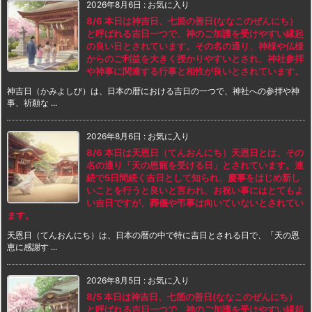
2026年8月6日
:
お気に入り
8/6 本日は神吉日、七箇の善日(ななこのぜんにち）
と呼ばれる吉日一つで、神のご加護を受けやすい縁起
の良い日とされています。その名の通り、神様や仏様
からのご利益を大きく授かりやすいとされ、神社参拝
や神事に関連する行事と相性が良いとされています。
神吉日（かみよしび）は、日本の暦における吉日の一つで、神社への参拝や神
事、祈願な ...
2026年8月6日
:
お気に入り
8/6 本日は天恩日（てんおんにち）天恩日とは、その
名の通り「天の恩寵を受ける日」とされています。連
続で5日間続く吉日として知られ、慶事をはじめ新し
いことを行うと良いと言われ、お祝い事にはとてもよ
い吉日ですが、葬儀や弔事は向いていないとされてい
ます。
天恩日（てんおんにち）は、日本の暦の中で特に吉日とされる日で、「天の恩
恵に感謝す ...
2026年8月5日
:
お気に入り
8/5 本日は神吉日、七箇の善日(ななこのぜんにち）
と呼ばれる吉日一つで、神のご加護を受けやすい縁起