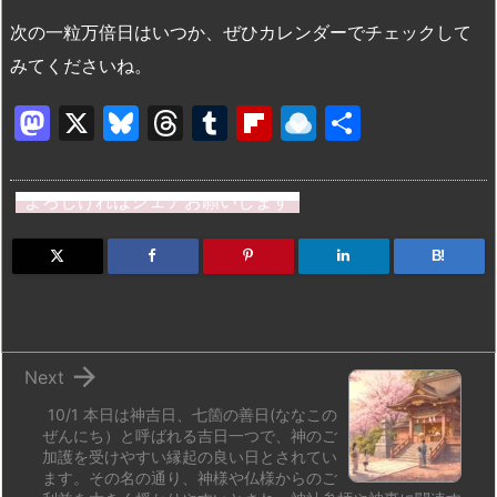
次の一粒万倍日はいつか、ぜひカレンダーでチェックして
みてくださいね。
M
X
Bl
T
T
Fl
R
共
a
u
hr
u
ip
ai
有
st
e
e
m
b
n
よろしければシェアお願いします
o
s
a
bl
o
dr
d
k
d
r
ar
o
B!
o
y
s
d
p.
n
io

Next
10/1 本日は神吉日、七箇の善日(ななこの
ぜんにち）と呼ばれる吉日一つで、神のご
加護を受けやすい縁起の良い日とされてい
ます。その名の通り、神様や仏様からのご