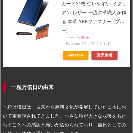
カード21枚 使いやすい イタリ
アン レザー 一流の革職人が作
る 本革 YKKファスナー (ブル
ー)
created by
Rinker
Fabrizio (ファブリツィオ)
Amazon
楽天市場
一粒万倍日の由来
一粒万倍日は、古来から農耕文化が発展していた日本にお
いて重要視されてきました。小さな種が大きな収穫をもた
らすことへの感謝と願いが込められており、吉日としての