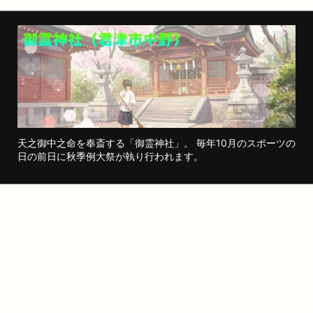
天之御中之命を奉斎する「御霊神社」。 毎年10月のスポーツの
日の前日に秋季例大祭が執り行われます。