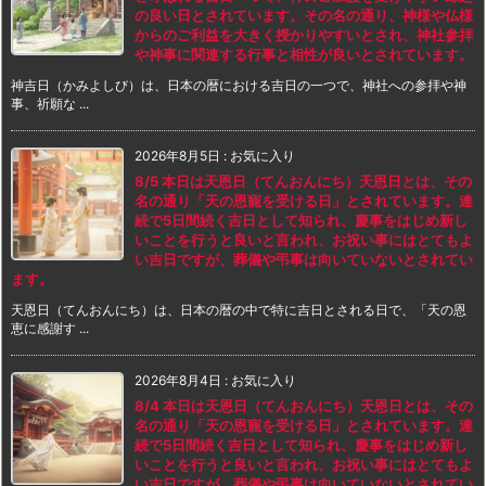
の良い日とされています。その名の通り、神様や仏様
からのご利益を大きく授かりやすいとされ、神社参拝
や神事に関連する行事と相性が良いとされています。
神吉日（かみよしび）は、日本の暦における吉日の一つで、神社への参拝や神
事、祈願な ...
2026年8月5日
:
お気に入り
8/5 本日は天恩日（てんおんにち）天恩日とは、その
名の通り「天の恩寵を受ける日」とされています。連
続で5日間続く吉日として知られ、慶事をはじめ新し
いことを行うと良いと言われ、お祝い事にはとてもよ
い吉日ですが、葬儀や弔事は向いていないとされてい
ます。
天恩日（てんおんにち）は、日本の暦の中で特に吉日とされる日で、「天の恩
恵に感謝す ...
2026年8月4日
:
お気に入り
8/4 本日は天恩日（てんおんにち）天恩日とは、その
名の通り「天の恩寵を受ける日」とされています。連
続で5日間続く吉日として知られ、慶事をはじめ新し
いことを行うと良いと言われ、お祝い事にはとてもよ
い吉日ですが、葬儀や弔事は向いていないとされてい