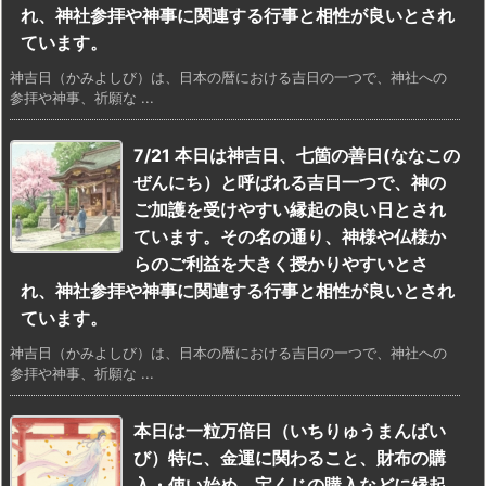
れ、神社参拝や神事に関連する行事と相性が良いとされ
ています。
神吉日（かみよしび）は、日本の暦における吉日の一つで、神社への
参拝や神事、祈願な ...
7/21 本日は神吉日、七箇の善日(ななこの
ぜんにち）と呼ばれる吉日一つで、神の
ご加護を受けやすい縁起の良い日とされ
ています。その名の通り、神様や仏様か
らのご利益を大きく授かりやすいとさ
れ、神社参拝や神事に関連する行事と相性が良いとされ
ています。
神吉日（かみよしび）は、日本の暦における吉日の一つで、神社への
参拝や神事、祈願な ...
本日は一粒万倍日（いちりゅうまんばい
び）特に、金運に関わること、財布の購
入・使い始め、宝くじの購入などに縁起