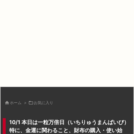

ホーム
>

お気に入り
10/1 本日は一粒万倍日（いちりゅうまんばいび）
特に、金運に関わること、財布の購入・使い始