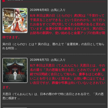
2026年8月8日
:
お気に入り
8/8 本日は寅の日（とらのひ）虎(寅)は「千里行って
千里戻ることができる」という云われから、出て行っ
たお金をすぐに呼び戻してくれる効果があると言われ
ています。金運や財運の象徴とされており、寅の日に
お財布の新調や、使い始めると金運アップの効果が期
待できます。
寅の日（とらのひ）とは？ 寅の日は、暦の上で「金運招来」の吉日として知ら
れる特別 ...
2026年8月7日
:
お気に入り
8/7 本日は天恩日（てんおんにち）天恩日とは、その
名の通り「天の恩寵を受ける日」とされています。連
続で5日間続く吉日として知られ、慶事をはじめ新し
いことを行うと良いと言われ、お祝い事にはとてもよ
い吉日ですが、葬儀や弔事は向いていないとされてい
ます。
天恩日（てんおんにち）は、日本の暦の中で特に吉日とされる日で、「天の恩
恵に感謝す ...