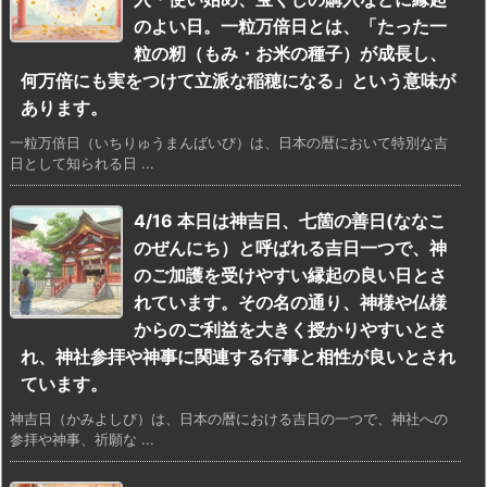
のよい日。一粒万倍日とは、「たった一
粒の籾（もみ・お米の種子）が成長し、
何万倍にも実をつけて立派な稲穂になる」という意味が
あります。
一粒万倍日（いちりゅうまんばいび）は、日本の暦において特別な吉
日として知られる日 ...
4/16 本日は神吉日、七箇の善日(ななこ
のぜんにち）と呼ばれる吉日一つで、神
のご加護を受けやすい縁起の良い日とさ
れています。その名の通り、神様や仏様
からのご利益を大きく授かりやすいとさ
れ、神社参拝や神事に関連する行事と相性が良いとされ
ています。
神吉日（かみよしび）は、日本の暦における吉日の一つで、神社への
参拝や神事、祈願な ...