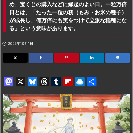
め、宝くじの購入などに縁起のよい日。一粒万倍
日とは、「たった一粒の籾（もみ・お米の種子）
が成長し、何万倍にも実をつけて立派な稲穂にな
る」という意味があります。

2025年10月1日
B!
M
X
Bl
T
T
Fl
R
共
a
u
hr
u
ip
ai
有
st
e
e
m
b
n
o
s
a
bl
o
dr
d
k
d
r
ar
o
o
y
s
d
p.