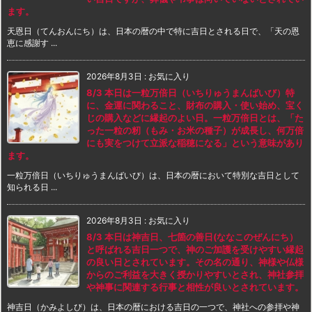
ます。
天恩日（てんおんにち）は、日本の暦の中で特に吉日とされる日で、「天の恩
恵に感謝す ...
2026年8月3日
:
お気に入り
8/3 本日は一粒万倍日（いちりゅうまんばいび）特
に、金運に関わること、財布の購入・使い始め、宝く
じの購入などに縁起のよい日。一粒万倍日とは、「た
った一粒の籾（もみ・お米の種子）が成長し、何万倍
にも実をつけて立派な稲穂になる」という意味があり
ます。
一粒万倍日（いちりゅうまんばいび）は、日本の暦において特別な吉日として
知られる日 ...
2026年8月3日
:
お気に入り
8/3 本日は神吉日、七箇の善日(ななこのぜんにち）
と呼ばれる吉日一つで、神のご加護を受けやすい縁起
の良い日とされています。その名の通り、神様や仏様
からのご利益を大きく授かりやすいとされ、神社参拝
や神事に関連する行事と相性が良いとされています。
神吉日（かみよしび）は、日本の暦における吉日の一つで、神社への参拝や神