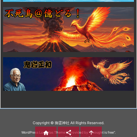
Copyright ©
御霊神社
All Rights Reserved.



WordPress Luxeritas Theme is provided by "
Thought is free
".