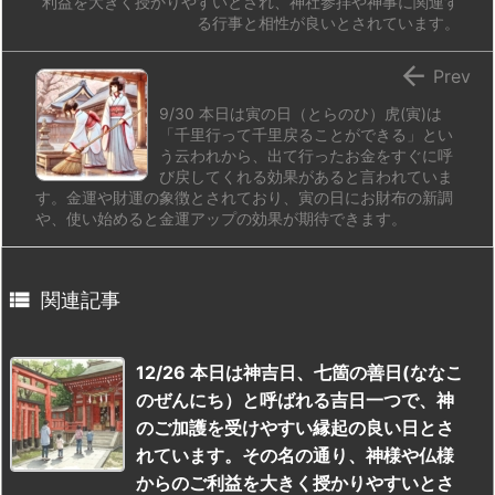
利益を大きく授かりやすいとされ、神社参拝や神事に関連す
る行事と相性が良いとされています。

Prev
9/30 本日は寅の日（とらのひ）虎(寅)は
「千里行って千里戻ることができる」とい
う云われから、出て行ったお金をすぐに呼
び戻してくれる効果があると言われていま
す。金運や財運の象徴とされており、寅の日にお財布の新調
や、使い始めると金運アップの効果が期待できます。

関連記事
12/26 本日は神吉日、七箇の善日(ななこ
のぜんにち）と呼ばれる吉日一つで、神
のご加護を受けやすい縁起の良い日とさ
れています。その名の通り、神様や仏様
からのご利益を大きく授かりやすいとさ