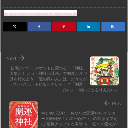
a
u
hr
u
ip
ai
有
st
e
e
m
b
n
よろしければシェアお願いします
o
s
a
bl
o
dr
d
k
d
r
ar
o
B!
o
y
s
d
p.
n
io

Next
自宅がパワースポットに変わる！『神様、
大集合！ おうち神社化計画』で開運お片づ
けを始めよう 「運の良い人」は、おうちが
パワースポットになっている！？「開運し
たい」「願いごとを叶えたい」

Prev
幸せ舞い込む！ あなたの開運神社 ゲッタ
ーズ飯田が「五星三心占い」の12タイプ別
に“運気アップする場所”を、佐々木優太が1