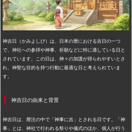
n
io
神吉日（かみよしび）は、日本の暦における吉日の一つ
で、神社への参拝や神事、祈願などに特に適している日と
されています。この日は、神々の加護が得られやすいとさ
れ、神聖な目的を持つ行動に最適な日と考えられていま
す。
神吉日の由来と背景
神吉日は、暦注の中で「神事に吉」とされる日です。「神
事」とは、神社で行われる祭りや儀式のほか、個人が行う