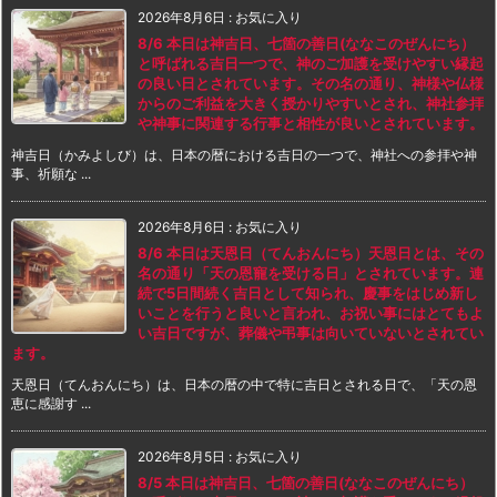
2026年8月6日
:
お気に入り
8/6 本日は神吉日、七箇の善日(ななこのぜんにち）
と呼ばれる吉日一つで、神のご加護を受けやすい縁起
の良い日とされています。その名の通り、神様や仏様
からのご利益を大きく授かりやすいとされ、神社参拝
や神事に関連する行事と相性が良いとされています。
神吉日（かみよしび）は、日本の暦における吉日の一つで、神社への参拝や神
事、祈願な ...
2026年8月6日
:
お気に入り
8/6 本日は天恩日（てんおんにち）天恩日とは、その
名の通り「天の恩寵を受ける日」とされています。連
続で5日間続く吉日として知られ、慶事をはじめ新し
いことを行うと良いと言われ、お祝い事にはとてもよ
い吉日ですが、葬儀や弔事は向いていないとされてい
ます。
天恩日（てんおんにち）は、日本の暦の中で特に吉日とされる日で、「天の恩
恵に感謝す ...
2026年8月5日
:
お気に入り
8/5 本日は神吉日、七箇の善日(ななこのぜんにち）