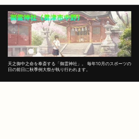
天之御中之命を奉斎する「御霊神社」。 毎年10月のスポーツの
日の前日に秋季例大祭が執り行われます。