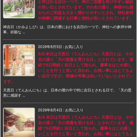
と呼ばれる吉日一つで、神のご加護を受けやすい縁起
の良い日とされています。その名の通り、神様や仏様
からのご利益を大きく授かりやすいとされ、神社参拝
や神事に関連する行事と相性が良いとされています。
神吉日（かみよしび）は、日本の暦における吉日の一つで、神社への参拝や神
事、祈願な ...
2026年8月5日
:
お気に入り
8/5 本日は天恩日（てんおんにち）天恩日とは、その
名の通り「天の恩寵を受ける日」とされています。連
続で5日間続く吉日として知られ、慶事をはじめ新し
いことを行うと良いと言われ、お祝い事にはとてもよ
い吉日ですが、葬儀や弔事は向いていないとされてい
ます。
天恩日（てんおんにち）は、日本の暦の中で特に吉日とされる日で、「天の恩
恵に感謝す ...
2026年8月4日
:
お気に入り
8/4 本日は天恩日（てんおんにち）天恩日とは、その
名の通り「天の恩寵を受ける日」とされています。連
続で5日間続く吉日として知られ、慶事をはじめ新し
いことを行うと良いと言われ、お祝い事にはとてもよ