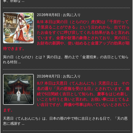
事、祈願な ...
2026年8月8日
:
お気に入り
8/8 本日は寅の日（とらのひ）虎(寅)は「千里行って
千里戻ることができる」という云われから、出て行っ
たお金をすぐに呼び戻してくれる効果があると言われ
ています。金運や財運の象徴とされており、寅の日に
お財布の新調や、使い始めると金運アップの効果が期
待できます。
寅の日（とらのひ）とは？ 寅の日は、暦の上で「金運招来」の吉日として知ら
れる特別 ...
2026年8月7日
:
お気に入り
8/7 本日は天恩日（てんおんにち）天恩日とは、その
名の通り「天の恩寵を受ける日」とされています。連
続で5日間続く吉日として知られ、慶事をはじめ新し
いことを行うと良いと言われ、お祝い事にはとてもよ
い吉日ですが、葬儀や弔事は向いていないとされてい
ます。
天恩日（てんおんにち）は、日本の暦の中で特に吉日とされる日で、「天の恩
恵に感謝す ...