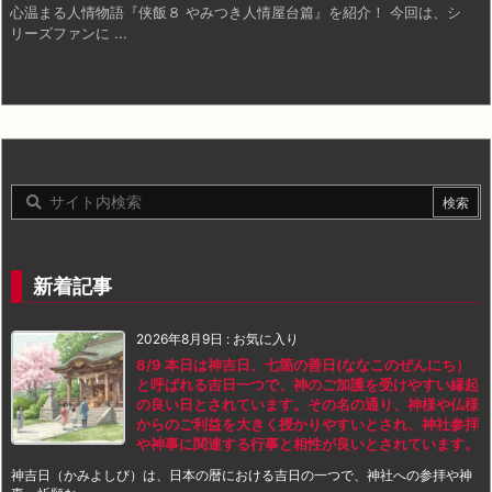
心温まる人情物語『侠飯８ やみつき人情屋台篇』を紹介！ 今回は、シ
リーズファンに ...
新着記事
2026年8月9日
:
お気に入り
8/9 本日は神吉日、七箇の善日(ななこのぜんにち）
と呼ばれる吉日一つで、神のご加護を受けやすい縁起
の良い日とされています。その名の通り、神様や仏様
からのご利益を大きく授かりやすいとされ、神社参拝
や神事に関連する行事と相性が良いとされています。
神吉日（かみよしび）は、日本の暦における吉日の一つで、神社への参拝や神