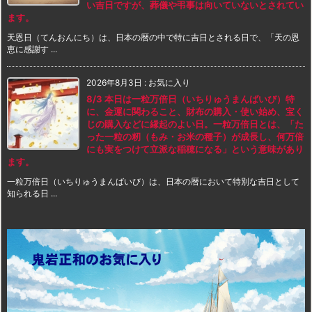
い吉日ですが、葬儀や弔事は向いていないとされてい
ます。
天恩日（てんおんにち）は、日本の暦の中で特に吉日とされる日で、「天の恩
恵に感謝す ...
2026年8月3日
:
お気に入り
8/3 本日は一粒万倍日（いちりゅうまんばいび）特
に、金運に関わること、財布の購入・使い始め、宝く
じの購入などに縁起のよい日。一粒万倍日とは、「た
った一粒の籾（もみ・お米の種子）が成長し、何万倍
にも実をつけて立派な稲穂になる」という意味があり
ます。
一粒万倍日（いちりゅうまんばいび）は、日本の暦において特別な吉日として
知られる日 ...