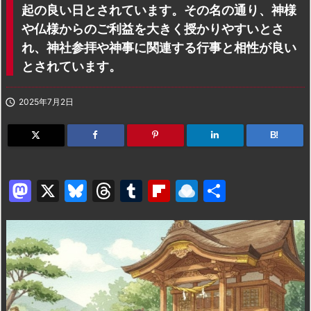
起の良い日とされています。その名の通り、神様
や仏様からのご利益を大きく授かりやすいとさ
れ、神社参拝や神事に関連する行事と相性が良い
とされています。

2025年7月2日
B!
M
X
Bl
T
T
Fl
R
共
a
u
hr
u
ip
ai
有
st
e
e
m
b
n
o
s
a
bl
o
dr
d
k
d
r
ar
o
o
y
s
d
p.