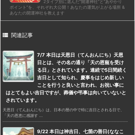
2タイプ別に選んだ“開運神社”と“あやかり
ポイント”を、それぞれ大公開！あなたの運気が上がる場所 &
あなたの開運神社を教えます

関連記事
7/7 本日は天恩日（てんおんにち）天恩
日とは、その名の通り「天の恩寵を受け
る日」とされています。連続で5日間続く
吉日として知られ、慶事をはじめ新しい
ことを行うと良いと言われ、お祝い事に
はとてもよい吉日ですが、葬儀や弔事は向いていないと
されています。
天恩日（てんおんにち）は、日本の暦の中で特に吉日とされる日で、
「天の恩恵に感謝す ...
9/22 本日は神吉日、七箇の善日(ななこ