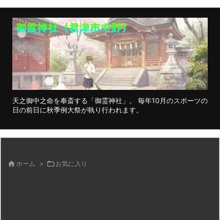
天之御中之命を奉斎する「御霊神社」。 毎年10月のスポーツの
日の前日に秋季例大祭が執り行われます。

ホーム
>

お気に入り