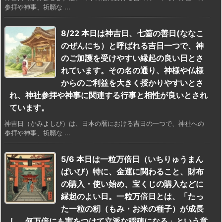
参拝や神事、祈願な ...
8/22 本日は神吉日、七箇の善日(ななこ
のぜんにち）と呼ばれる吉日一つで、神
のご加護を受けやすい縁起の良い日とさ
れています。その名の通り、神様や仏様
からのご利益を大きく授かりやすいとさ
れ、神社参拝や神事に関連する行事と相性が良いとされ
ています。
神吉日（かみよしび）は、日本の暦における吉日の一つで、神社への
参拝や神事、祈願な ...
5/6 本日は一粒万倍日（いちりゅうまん
ばいび）特に、金運に関わること、財布
の購入・使い始め、宝くじの購入などに
縁起のよい日。一粒万倍日とは、「たっ
た一粒の籾（もみ・お米の種子）が成長
し、何万倍にも実をつけて立派な稲穂になる」という意