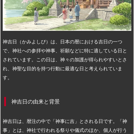
n
io
神吉日（かみよしび）は、日本の暦における吉日の一つ
で、神社への参拝や神事、祈願などに特に適している日と
されています。この日は、神々の加護が得られやすいとさ
れ、神聖な目的を持つ行動に最適な日と考えられていま
す。
神吉日の由来と背景
神吉日は、暦注の中で「神事に吉」とされる日です。「神
事」とは、神社で行われる祭りや儀式のほか、個人が行う