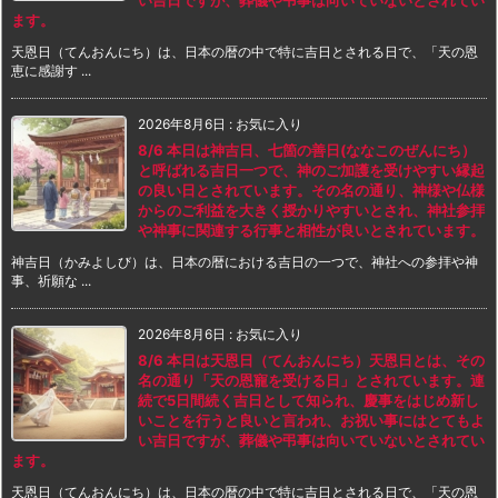
ます。
天恩日（てんおんにち）は、日本の暦の中で特に吉日とされる日で、「天の恩
恵に感謝す ...
2026年8月6日
:
お気に入り
8/6 本日は神吉日、七箇の善日(ななこのぜんにち）
と呼ばれる吉日一つで、神のご加護を受けやすい縁起
の良い日とされています。その名の通り、神様や仏様
からのご利益を大きく授かりやすいとされ、神社参拝
や神事に関連する行事と相性が良いとされています。
神吉日（かみよしび）は、日本の暦における吉日の一つで、神社への参拝や神
事、祈願な ...
2026年8月6日
:
お気に入り
8/6 本日は天恩日（てんおんにち）天恩日とは、その
名の通り「天の恩寵を受ける日」とされています。連
続で5日間続く吉日として知られ、慶事をはじめ新し
いことを行うと良いと言われ、お祝い事にはとてもよ
い吉日ですが、葬儀や弔事は向いていないとされてい
ます。
天恩日（てんおんにち）は、日本の暦の中で特に吉日とされる日で、「天の恩