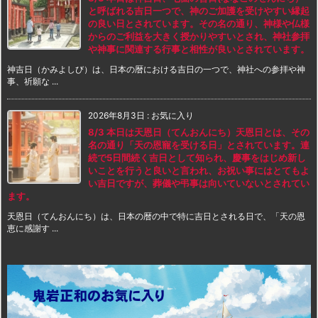
と呼ばれる吉日一つで、神のご加護を受けやすい縁起
の良い日とされています。その名の通り、神様や仏様
からのご利益を大きく授かりやすいとされ、神社参拝
や神事に関連する行事と相性が良いとされています。
神吉日（かみよしび）は、日本の暦における吉日の一つで、神社への参拝や神
事、祈願な ...
2026年8月3日
:
お気に入り
8/3 本日は天恩日（てんおんにち）天恩日とは、その
名の通り「天の恩寵を受ける日」とされています。連
続で5日間続く吉日として知られ、慶事をはじめ新し
いことを行うと良いと言われ、お祝い事にはとてもよ
い吉日ですが、葬儀や弔事は向いていないとされてい
ます。
天恩日（てんおんにち）は、日本の暦の中で特に吉日とされる日で、「天の恩
恵に感謝す ...