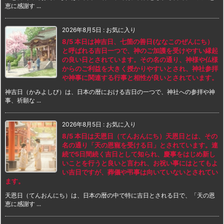
恵に感謝す ...
2026年8月5日
:
お気に入り
8/5 本日は神吉日、七箇の善日(ななこのぜんにち）
と呼ばれる吉日一つで、神のご加護を受けやすい縁起
の良い日とされています。その名の通り、神様や仏様
からのご利益を大きく授かりやすいとされ、神社参拝
や神事に関連する行事と相性が良いとされています。
神吉日（かみよしび）は、日本の暦における吉日の一つで、神社への参拝や神
事、祈願な ...
2026年8月5日
:
お気に入り
8/5 本日は天恩日（てんおんにち）天恩日とは、その
名の通り「天の恩寵を受ける日」とされています。連
続で5日間続く吉日として知られ、慶事をはじめ新し
いことを行うと良いと言われ、お祝い事にはとてもよ
い吉日ですが、葬儀や弔事は向いていないとされてい
ます。
天恩日（てんおんにち）は、日本の暦の中で特に吉日とされる日で、「天の恩
恵に感謝す ...