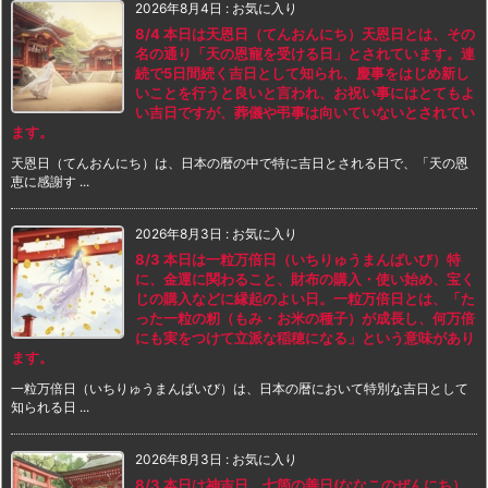
2026年8月4日
:
お気に入り
8/4 本日は天恩日（てんおんにち）天恩日とは、その
名の通り「天の恩寵を受ける日」とされています。連
続で5日間続く吉日として知られ、慶事をはじめ新し
いことを行うと良いと言われ、お祝い事にはとてもよ
い吉日ですが、葬儀や弔事は向いていないとされてい
ます。
天恩日（てんおんにち）は、日本の暦の中で特に吉日とされる日で、「天の恩
恵に感謝す ...
2026年8月3日
:
お気に入り
8/3 本日は一粒万倍日（いちりゅうまんばいび）特
に、金運に関わること、財布の購入・使い始め、宝く
じの購入などに縁起のよい日。一粒万倍日とは、「た
った一粒の籾（もみ・お米の種子）が成長し、何万倍
にも実をつけて立派な稲穂になる」という意味があり
ます。
一粒万倍日（いちりゅうまんばいび）は、日本の暦において特別な吉日として
知られる日 ...
2026年8月3日
:
お気に入り
8/3 本日は神吉日、七箇の善日(ななこのぜんにち）