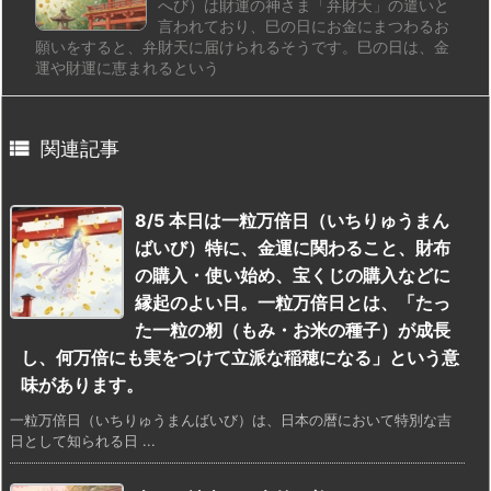
へび）は財運の神さま「弁財天」の遣いと
言われており、巳の日にお金にまつわるお
願いをすると、弁財天に届けられるそうです。巳の日は、金
運や財運に恵まれるという

関連記事
8/5 本日は一粒万倍日（いちりゅうまん
ばいび）特に、金運に関わること、財布
の購入・使い始め、宝くじの購入などに
縁起のよい日。一粒万倍日とは、「たっ
た一粒の籾（もみ・お米の種子）が成長
し、何万倍にも実をつけて立派な稲穂になる」という意
味があります。
一粒万倍日（いちりゅうまんばいび）は、日本の暦において特別な吉
日として知られる日 ...