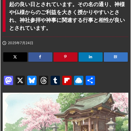
起の良い日とされています。その名の通り、神様
や仏様からのご利益を大きく授かりやすいとさ
れ、神社参拝や神事に関連する行事と相性が良い
とされています。

2025年7月24日
B!
M
X
Bl
T
T
Fl
R
共
a
u
hr
u
ip
ai
有
st
e
e
m
b
n
o
s
a
bl
o
dr
d
k
d
r
ar
o
o
y
s
d
p.