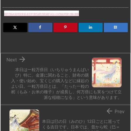
a
u
hr
u
ip
ai
有
st
e
e
m
b
n
よろしければシェアお願いします
o
s
a
bl
o
dr
d
k
d
r
ar
o
B!
o
y
s
d
p.
n
io

Next
本日は一粒万倍日（いちりゅうまんばい
び）特に、金運に関わること、財布の購
入・使い始め、宝くじの購入などに縁起の
よい日。一粒万倍日とは、「たった一粒の
籾（もみ・お米の種子）が成長し、何万倍にも実をつけて立
派な稲穂になる」という意味があります。

Prev
本日は巳の日（みのひ）12日ごとに巡って
くる吉日です。日本では、昔から蛇（巳＝