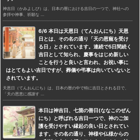
神吉日（かみよしび）は、日本の暦における吉日の一つで、神社への
参拝や神事、祈願な ...
6/6 本日は天恩日（てんおんにち）天恩
日とは、その名の通り「天の恩寵を受け
る日」とされています。連続で5日間続く
吉日として知られ、慶事をはじめ新しい
ことを行うと良いと言われ、お祝い事に
はとてもよい吉日ですが、葬儀や弔事は向いていないと
されています。
天恩日（てんおんにち）は、日本の暦の中で特に吉日とされる日で、
「天の恩恵に感謝す ...
本日は神吉日、七箇の善日(ななこのぜん
にち）と呼ばれる吉日一つで、神のご加
護を受けやすい縁起の良い日とされてい
ます。その名の通り、神様や仏様からの