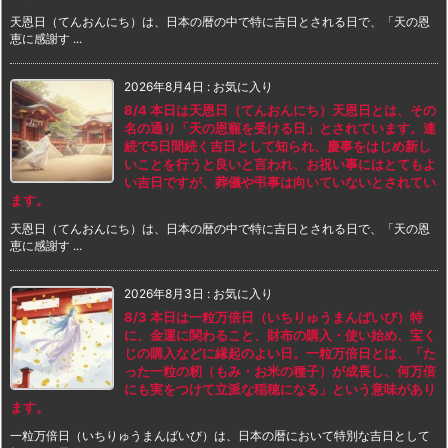
天恩日（てんおんにち）は、日本の暦の中で特に吉日とされる日で、「天の恩
恵に感謝す ...
2026年8月4日
:
お気に入り
8/4 本日は天恩日（てんおんにち）天恩日とは、その
名の通り「天の恩寵を受ける日」とされています。連
続で5日間続く吉日として知られ、慶事をはじめ新し
いことを行うと良いと言われ、お祝い事にはとてもよ
い吉日ですが、葬儀や弔事は向いていないとされてい
ます。
天恩日（てんおんにち）は、日本の暦の中で特に吉日とされる日で、「天の恩
恵に感謝す ...
2026年8月3日
:
お気に入り
8/3 本日は一粒万倍日（いちりゅうまんばいび）特
に、金運に関わること、財布の購入・使い始め、宝く
じの購入などに縁起のよい日。一粒万倍日とは、「た
った一粒の籾（もみ・お米の種子）が成長し、何万倍
にも実をつけて立派な稲穂になる」という意味があり
ます。
一粒万倍日（いちりゅうまんばいび）は、日本の暦において特別な吉日として