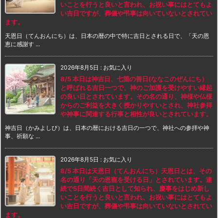
いことを行うと良いと言われ、お祝い事にはとてもよ
い吉日ですが、葬儀や弔事は向いていないとされてい
ます。
天恩日（てんおんにち）は、日本の暦の中で特に吉日とされる日で、「天の恩
恵に感謝す ...
2026年8月5日
:
お気に入り
8/5 本日は神吉日、七箇の善日(ななこのぜんにち）
と呼ばれる吉日一つで、神のご加護を受けやすい縁起
の良い日とされています。その名の通り、神様や仏様
からのご利益を大きく授かりやすいとされ、神社参拝
や神事に関連する行事と相性が良いとされています。
神吉日（かみよしび）は、日本の暦における吉日の一つで、神社への参拝や神
事、祈願な ...
2026年8月5日
:
お気に入り
8/5 本日は天恩日（てんおんにち）天恩日とは、その
名の通り「天の恩寵を受ける日」とされています。連
続で5日間続く吉日として知られ、慶事をはじめ新し
いことを行うと良いと言われ、お祝い事にはとてもよ
い吉日ですが、葬儀や弔事は向いていないとされてい
ます。