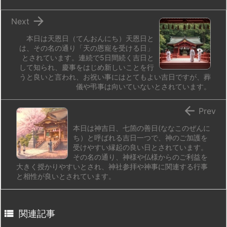
n
io

Next
本日は天恩日（てんおんにち）天恩日と
は、その名の通り「天の恩寵を受ける日」
とされています。連続で5日間続く吉日と
して知られ、慶事をはじめ新しいことを行
うと良いと言われ、お祝い事にはとてもよい吉日ですが、葬
儀や弔事は向いていないとされています。

Prev
本日は神吉日、七箇の善日(ななこのぜんに
ち）と呼ばれる吉日一つで、神のご加護を
受けやすい縁起の良い日とされています。
その名の通り、神様や仏様からのご利益を
大きく授かりやすいとされ、神社参拝や神事に関連する行事
と相性が良いとされています。

関連記事