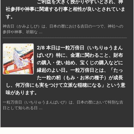
ご利益を大きく授かりやすいとされ、神
社参拝や神事に関連する行事と相性が良いとされていま
す。
神吉日（かみよしび）は、日本の暦における吉日の一つで、神社への
参拝や神事、祈願な ...
2/8 本日は一粒万倍日（いちりゅうまん
ばいび）特に、金運に関わること、財布
の購入・使い始め、宝くじの購入などに
縁起のよい日。一粒万倍日とは、「たっ
た一粒の籾（もみ・お米の種子）が成長
し、何万倍にも実をつけて立派な稲穂になる」という意
味があります。
一粒万倍日（いちりゅうまんばいび）は、日本の暦において特別な吉
日として知られる日 ...