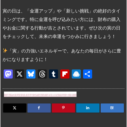
寅の日は、「金運アップ」や「新しい挑戦」の絶好のタイ
ミングです。特に金運を呼び込みたい方には、財布の購入
やお金に関する行動が吉とされています。ぜひ次の寅の日
をチェックして、未来の幸運をつかみに行きましょう！
「寅」の力強いエネルギーで、あなたの毎日がさらに豊
かになりますように！
M
X
Bl
T
T
Fl
R
共
a
u
hr
u
ip
ai
有
st
e
e
m
b
n
よろしければシェアお願いします
o
s
a
bl
o
dr
d
k
d
r
ar
o
B!
o
y
s
d
p.