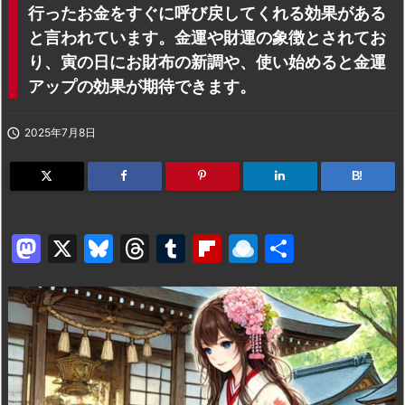
行ったお金をすぐに呼び戻してくれる効果がある
と言われています。金運や財運の象徴とされてお
り、寅の日にお財布の新調や、使い始めると金運
アップの効果が期待できます。

2025年7月8日
B!
M
X
Bl
T
T
Fl
R
共
a
u
hr
u
ip
ai
有
st
e
e
m
b
n
o
s
a
bl
o
dr
d
k
d
r
ar
o
o
y
s
d
p.