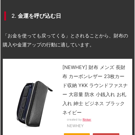
2.
金運を呼び込む日
「お金を使っても戻ってくる」とされることから、財布の
購入や金運アップの行動に適しています。
[NEWHEY] 財布 メンズ 長財
布 カーボンレザー 23枚カー
ド収納 YKK ラウンドファスナ
ー 大容量 防水 小銭入れ お札
入れ 紳士 ビジネス ブラック
ネイビー
created by
Rinker
NEWHEY