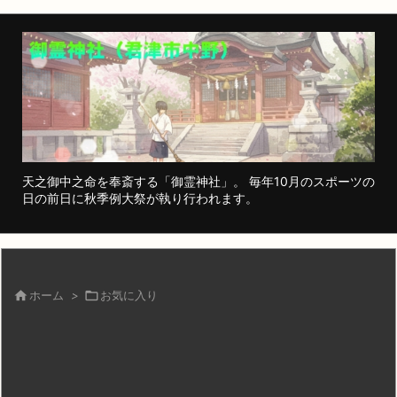
天之御中之命を奉斎する「御霊神社」。 毎年10月のスポーツの
日の前日に秋季例大祭が執り行われます。

ホーム
>

お気に入り