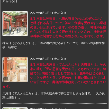
知られる日 ...
2026年8月3日
:
お気に入り
8/3 本日は神吉日、七箇の善日(ななこのぜんにち）
と呼ばれる吉日一つで、神のご加護を受けやすい縁起
の良い日とされています。その名の通り、神様や仏様
からのご利益を大きく授かりやすいとされ、神社参拝
や神事に関連する行事と相性が良いとされています。
神吉日（かみよしび）は、日本の暦における吉日の一つで、神社への参拝や神
事、祈願な ...
2026年8月3日
:
お気に入り
8/3 本日は天恩日（てんおんにち）天恩日とは、その
名の通り「天の恩寵を受ける日」とされています。連
続で5日間続く吉日として知られ、慶事をはじめ新し
いことを行うと良いと言われ、お祝い事にはとてもよ
い吉日ですが、葬儀や弔事は向いていないとされてい
ます。
天恩日（てんおんにち）は、日本の暦の中で特に吉日とされる日で、「天の恩
恵に感謝す ...