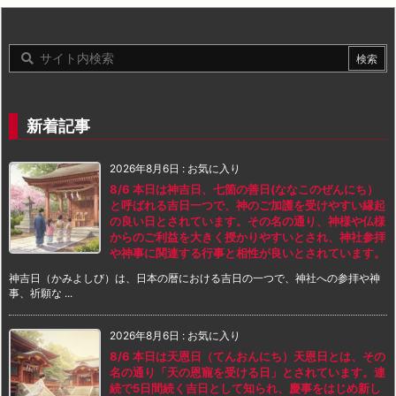
新着記事
2026年8月6日
:
お気に入り
8/6 本日は神吉日、七箇の善日(ななこのぜんにち）
と呼ばれる吉日一つで、神のご加護を受けやすい縁起
の良い日とされています。その名の通り、神様や仏様
からのご利益を大きく授かりやすいとされ、神社参拝
や神事に関連する行事と相性が良いとされています。
神吉日（かみよしび）は、日本の暦における吉日の一つで、神社への参拝や神
事、祈願な ...
2026年8月6日
:
お気に入り
8/6 本日は天恩日（てんおんにち）天恩日とは、その
名の通り「天の恩寵を受ける日」とされています。連
続で5日間続く吉日として知られ、慶事をはじめ新し