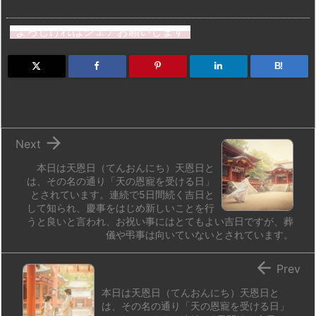
a
u
hr
u
ip
ai
有
st
e
e
m
b
n
よろしければシェアお願いします
o
s
a
bl
o
dr
d
k
d
r
ar
o
B!
o
y
s
d
p.
n
io

Next
本日は天恩日（てんおんにち）天恩日と
は、その名の通り「天の恩寵を受ける日」
とされています。連続で5日間続く吉日と
して知られ、慶事をはじめ新しいことを行
うと良いと言われ、お祝い事にはとてもよい吉日ですが、葬
儀や弔事は向いていないとされています。

Prev
本日は天恩日（てんおんにち）天恩日と
は、その名の通り「天の恩寵を受ける日」