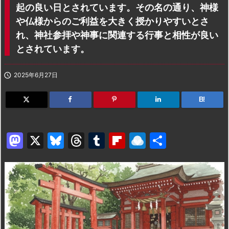
起の良い日とされています。その名の通り、神様
や仏様からのご利益を大きく授かりやすいとさ
れ、神社参拝や神事に関連する行事と相性が良い
とされています。

2025年6月27日
B!
M
X
Bl
T
T
Fl
R
共
a
u
hr
u
ip
ai
有
st
e
e
m
b
n
o
s
a
bl
o
dr
d
k
d
r
ar
o
o
y
s
d
p.