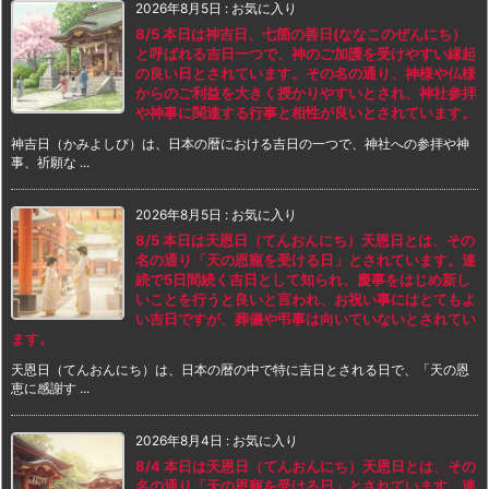
2026年8月5日
:
お気に入り
8/5 本日は神吉日、七箇の善日(ななこのぜんにち）
と呼ばれる吉日一つで、神のご加護を受けやすい縁起
の良い日とされています。その名の通り、神様や仏様
からのご利益を大きく授かりやすいとされ、神社参拝
や神事に関連する行事と相性が良いとされています。
神吉日（かみよしび）は、日本の暦における吉日の一つで、神社への参拝や神
事、祈願な ...
2026年8月5日
:
お気に入り
8/5 本日は天恩日（てんおんにち）天恩日とは、その
名の通り「天の恩寵を受ける日」とされています。連
続で5日間続く吉日として知られ、慶事をはじめ新し
いことを行うと良いと言われ、お祝い事にはとてもよ
い吉日ですが、葬儀や弔事は向いていないとされてい
ます。
天恩日（てんおんにち）は、日本の暦の中で特に吉日とされる日で、「天の恩
恵に感謝す ...
2026年8月4日
:
お気に入り
8/4 本日は天恩日（てんおんにち）天恩日とは、その
名の通り「天の恩寵を受ける日」とされています。連