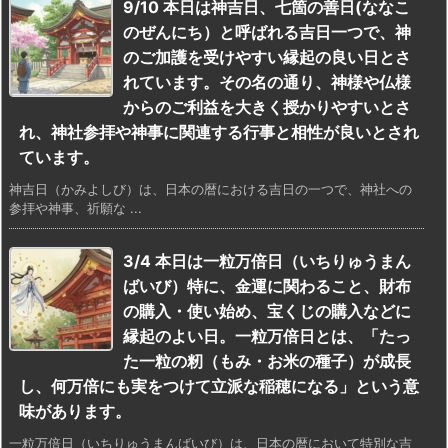
9/10 本日は神吉日、七箇の善日(ななこ
のぜんにち）と呼ばれる吉日一つで、神
のご加護を受けやすい縁起の良い日とさ
れています。その名の通り、神様や仏様
からのご利益を大きく授かりやすいとさ
れ、神社参拝や神事に関連する行事と相性が良いとされ
ています。
神吉日（かみよしび）は、日本の暦における吉日の一つで、神社への
参拝や神事、祈願な ...
3/4 本日は一粒万倍日（いちりゅうまん
ばいび）特に、金運に関わること、財布
の購入・使い始め、宝くじの購入などに
縁起のよい日。一粒万倍日とは、「たっ
た一粒の籾（もみ・お米の種子）が成長
し、何万倍にも実をつけて立派な稲穂になる」という意
味があります。
一粒万倍日（いちりゅうまんばいび）は、日本の暦において特別な吉