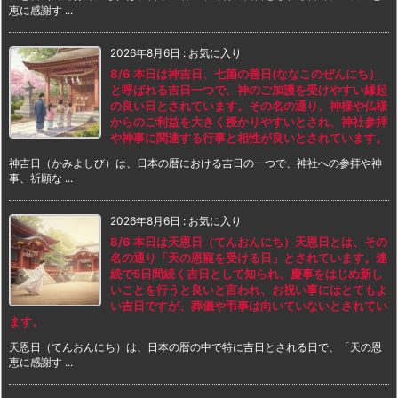
恵に感謝す ...
2026年8月6日
:
お気に入り
8/6 本日は神吉日、七箇の善日(ななこのぜんにち）
と呼ばれる吉日一つで、神のご加護を受けやすい縁起
の良い日とされています。その名の通り、神様や仏様
からのご利益を大きく授かりやすいとされ、神社参拝
や神事に関連する行事と相性が良いとされています。
神吉日（かみよしび）は、日本の暦における吉日の一つで、神社への参拝や神
事、祈願な ...
2026年8月6日
:
お気に入り
8/6 本日は天恩日（てんおんにち）天恩日とは、その
名の通り「天の恩寵を受ける日」とされています。連
続で5日間続く吉日として知られ、慶事をはじめ新し
いことを行うと良いと言われ、お祝い事にはとてもよ
い吉日ですが、葬儀や弔事は向いていないとされてい
ます。
天恩日（てんおんにち）は、日本の暦の中で特に吉日とされる日で、「天の恩
恵に感謝す ...