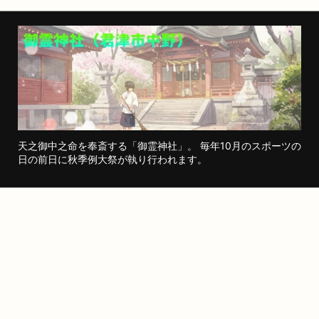
天之御中之命を奉斎する「御霊神社」。 毎年10月のスポーツの
日の前日に秋季例大祭が執り行われます。