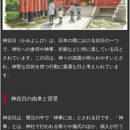
n
io
神吉日（かみよしび）は、日本の暦における吉日の一つ
で、神社への参拝や神事、祈願などに特に適している日と
されています。この日は、神々の加護が得られやすいとさ
れ、神聖な目的を持つ行動に最適な日と考えられていま
す。
神吉日の由来と背景
神吉日は、暦注の中で「神事に吉」とされる日です。「神
事」とは、神社で行われる祭りや儀式のほか、個人が行う