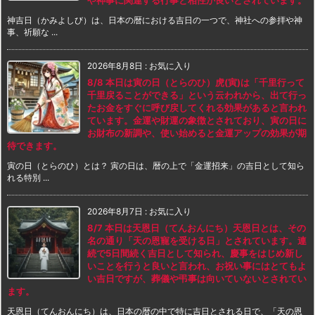
神吉日（かみよしび）は、日本の暦における吉日の一つで、神社への参拝や神
事、祈願な ...
2026年8月8日
:
お気に入り
8/8 本日は寅の日（とらのひ）虎(寅)は「千里行って
千里戻ることができる」という云われから、出て行っ
たお金をすぐに呼び戻してくれる効果があると言われ
ています。金運や財運の象徴とされており、寅の日に
お財布の新調や、使い始めると金運アップの効果が期
待できます。
寅の日（とらのひ）とは？ 寅の日は、暦の上で「金運招来」の吉日として知ら
れる特別 ...
2026年8月7日
:
お気に入り
8/7 本日は天恩日（てんおんにち）天恩日とは、その
名の通り「天の恩寵を受ける日」とされています。連
続で5日間続く吉日として知られ、慶事をはじめ新し
いことを行うと良いと言われ、お祝い事にはとてもよ
い吉日ですが、葬儀や弔事は向いていないとされてい
ます。
天恩日（てんおんにち）は、日本の暦の中で特に吉日とされる日で、「天の恩