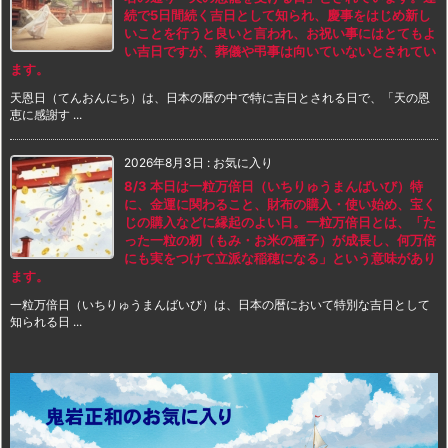
続で5日間続く吉日として知られ、慶事をはじめ新し
いことを行うと良いと言われ、お祝い事にはとてもよ
い吉日ですが、葬儀や弔事は向いていないとされてい
ます。
天恩日（てんおんにち）は、日本の暦の中で特に吉日とされる日で、「天の恩
恵に感謝す ...
2026年8月3日
:
お気に入り
8/3 本日は一粒万倍日（いちりゅうまんばいび）特
に、金運に関わること、財布の購入・使い始め、宝く
じの購入などに縁起のよい日。一粒万倍日とは、「た
った一粒の籾（もみ・お米の種子）が成長し、何万倍
にも実をつけて立派な稲穂になる」という意味があり
ます。
一粒万倍日（いちりゅうまんばいび）は、日本の暦において特別な吉日として
知られる日 ...