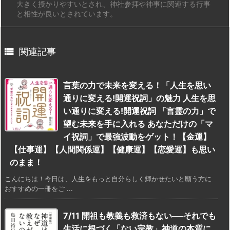
大きく授かりやすいとされ、神社参拝や神事に関連する行事
と相性が良いとされています。

関連記事
言葉の力で未来を変える！「人生を思い
通りに変える!開運祝詞」の魅力 人生を思
い通りに変える!開運祝詞 「言霊の力」で
望む未来を手に入れる あなただけの「マ
イ祝詞」で最強波動をゲット！【金運】
【仕事運】【人間関係運】【健康運】【恋愛運】も思い
のまま！
こんにちは！今日は、人生をもっと自分らしく輝かせたいと願う方に
おすすめの一冊をご ...
7/11 開祖も教義も救済もない──それでも
生活に根づく「ない宗教」神道の本質に