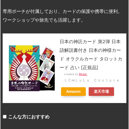
専用ポーチが付属しており、カードの保護や携帯に便利。
ワークショップや旅先でも活躍します。
日本の神託カード 第2弾 日本
語解説書付き 日本の神様カー
ド オラクルカード タロットカ
ード 占い [正規品]
created by
Rinker
ＬＣ∞ＬｕＬｕ Ｃｏｕｔｕｒｅ
Amazon
楽天市場
■
こんな方におすすめ