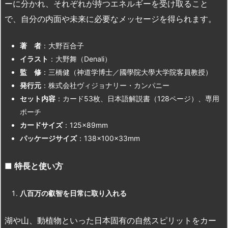
ーに分かれ、それぞれが持つエネルギーを受け取ること
で、自分の内面や未来に必要なメッセージを得られます。
著 者
：大野百合子
イラスト
：大野舞（Denali）
監 修
：三橋健（神道学博士／國學院大學大学院客員教授）
発行元
：株式会社ヴィジョナリー・カンパニー
セット内容
：カード53枚、日本語解説書（128ページ）、専用
ポーチ
カードサイズ
：125×89mm
パッケージサイズ
：138×100×33mm
■
特長と使い方
八百万の叡智を日常に取り入れる
湖や山、動植物といった日本固有の自然スピリットをカー