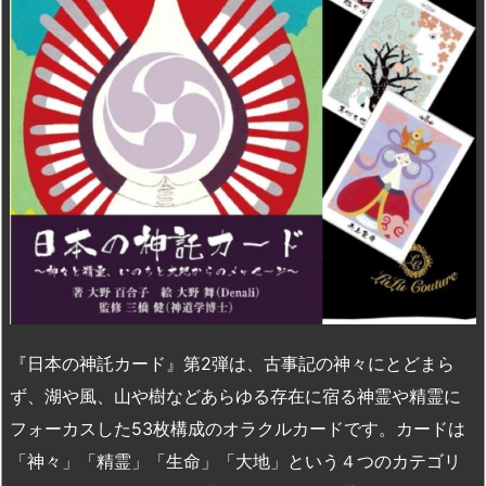
n
io
『日本の神託カード』第2弾は、古事記の神々にとどまら
ず、湖や風、山や樹などあらゆる存在に宿る神霊や精霊に
フォーカスした53枚構成のオラクルカードです。カードは
「神々」「精霊」「生命」「大地」という４つのカテゴリ