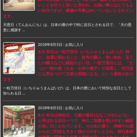
いことを行うと良いと言われ、お祝い事にはとてもよ
い吉日ですが、葬儀や弔事は向いていないとされてい
ます。
天恩日（てんおんにち）は、日本の暦の中で特に吉日とされる日で、「天の恩
恵に感謝す ...
2026年8月3日
:
お気に入り
8/3 本日は一粒万倍日（いちりゅうまんばいび）特
に、金運に関わること、財布の購入・使い始め、宝く
じの購入などに縁起のよい日。一粒万倍日とは、「た
った一粒の籾（もみ・お米の種子）が成長し、何万倍
にも実をつけて立派な稲穂になる」という意味があり
ます。
一粒万倍日（いちりゅうまんばいび）は、日本の暦において特別な吉日として
知られる日 ...
2026年8月3日
:
お気に入り
8/3 本日は神吉日、七箇の善日(ななこのぜんにち）
と呼ばれる吉日一つで、神のご加護を受けやすい縁起
の良い日とされています。その名の通り、神様や仏様
からのご利益を大きく授かりやすいとされ、神社参拝