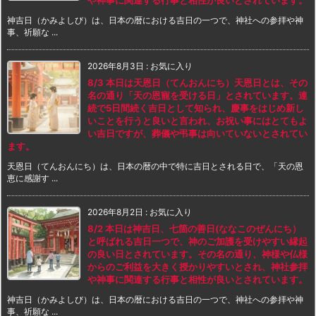
や神事に関連する行事と相性が良いとされています。
神吉日（かみよしび）は、日本の暦における吉日の一つで、神社への参拝や神
事、祈願な ...
2026年8月3日
:
お気に入り
8/3 本日は天恩日（てんおんにち）天恩日とは、その
名の通り「天の恩寵を受ける日」とされています。連
続で5日間続く吉日として知られ、慶事をはじめ新し
いことを行うと良いと言われ、お祝い事にはとてもよ
い吉日ですが、葬儀や弔事は向いていないとされてい
ます。
天恩日（てんおんにち）は、日本の暦の中で特に吉日とされる日で、「天の恩
恵に感謝す ...
2026年8月2日
:
お気に入り
8/2 本日は神吉日、七箇の善日(ななこのぜんにち）
と呼ばれる吉日一つで、神のご加護を受けやすい縁起
の良い日とされています。その名の通り、神様や仏様
からのご利益を大きく授かりやすいとされ、神社参拝
や神事に関連する行事と相性が良いとされています。
神吉日（かみよしび）は、日本の暦における吉日の一つで、神社への参拝や神
事、祈願な ...