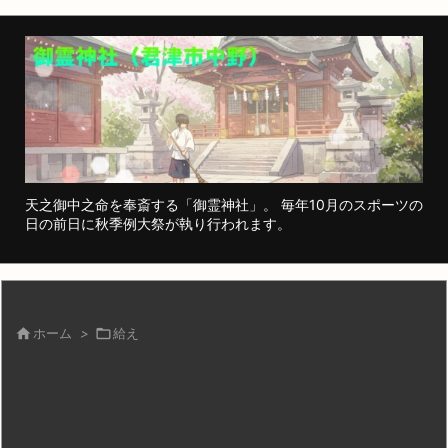
天之御中之命を奉斎する「御霊神社」。 毎年10月のスポーツの
日の前日に秋季例大祭が執り行われます。

ホーム
>

給え