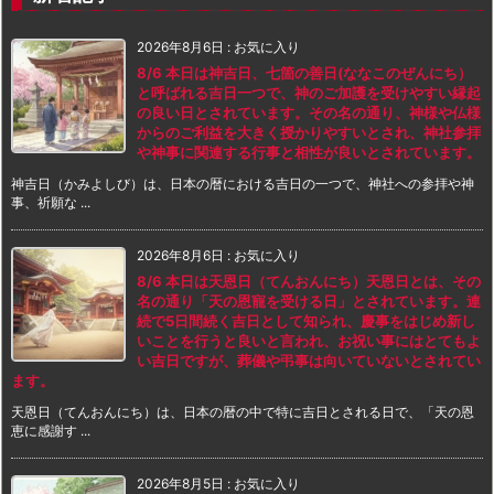
2026年8月6日
:
お気に入り
8/6 本日は神吉日、七箇の善日(ななこのぜんにち）
と呼ばれる吉日一つで、神のご加護を受けやすい縁起
の良い日とされています。その名の通り、神様や仏様
からのご利益を大きく授かりやすいとされ、神社参拝
や神事に関連する行事と相性が良いとされています。
神吉日（かみよしび）は、日本の暦における吉日の一つで、神社への参拝や神
事、祈願な ...
2026年8月6日
:
お気に入り
8/6 本日は天恩日（てんおんにち）天恩日とは、その
名の通り「天の恩寵を受ける日」とされています。連
続で5日間続く吉日として知られ、慶事をはじめ新し
いことを行うと良いと言われ、お祝い事にはとてもよ
い吉日ですが、葬儀や弔事は向いていないとされてい
ます。
天恩日（てんおんにち）は、日本の暦の中で特に吉日とされる日で、「天の恩
恵に感謝す ...
2026年8月5日
:
お気に入り