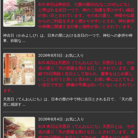
8/5 本日は神吉日、七箇の善日(ななこのぜんにち）
と呼ばれる吉日一つで、神のご加護を受けやすい縁起
の良い日とされています。その名の通り、神様や仏様
からのご利益を大きく授かりやすいとされ、神社参拝
や神事に関連する行事と相性が良いとされています。
神吉日（かみよしび）は、日本の暦における吉日の一つで、神社への参拝や神
事、祈願な ...
2026年8月5日
:
お気に入り
8/5 本日は天恩日（てんおんにち）天恩日とは、その
名の通り「天の恩寵を受ける日」とされています。連
続で5日間続く吉日として知られ、慶事をはじめ新し
いことを行うと良いと言われ、お祝い事にはとてもよ
い吉日ですが、葬儀や弔事は向いていないとされてい
ます。
天恩日（てんおんにち）は、日本の暦の中で特に吉日とされる日で、「天の恩
恵に感謝す ...
2026年8月4日
:
お気に入り
8/4 本日は天恩日（てんおんにち）天恩日とは、その
名の通り「天の恩寵を受ける日」とされています。連
続で5日間続く吉日として知られ、慶事をはじめ新し