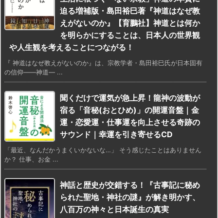
迫る増補版・島田裕巳著『神道はなぜ教
えがないのか』【育鵬社】神道とは何か
を明らかにすることは、日本人の世界観
や人生観を考えることにつながる！
『 神道はなぜ教えがないのか』は、宗教学者・島田裕巳氏が日本固有
の信仰――神道― ...
聞くだけで運気が急上昇！龍神の波動が
宿る「音秘(おとひめ)」の開運音盤｜金
運・恋愛運・仕事運を向上させる奇跡の
サウンド｜幸運を引き寄せるCD
「最近、なんだかうまくいかないな…」 そう感じたことはありません
か？ 仕事、お金 ...
神話と歴史が交錯する！『古事記に秘め
られた聖地・神社の謎』が解き明かす、
八百万の神々と日本誕生の真実