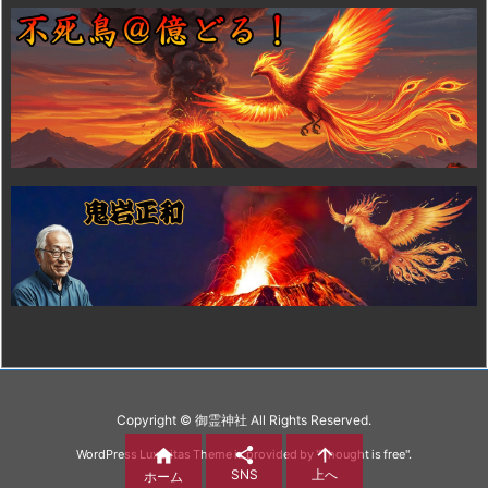
Copyright ©
御霊神社
All Rights Reserved.



WordPress Luxeritas Theme is provided by "
Thought is free
".
SNS
上へ
ホーム