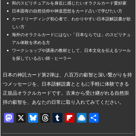
和のスピリチュアルを身近に感じたいオラクルカード愛好家
日本固有の自然信仰や神道思想をカード占いで学びたい方
カードリーディング初心者で、わかりやすい日本語解説書が欲
しい方
海外のオラクルカードにはない「日本ならでは」のスピリチュ
アル体験を求める方
ワークショップや講座の教材として、日本文化を伝えるツール
を探している占い師・ヒーラー
日本の神託カード第2弾は、八百万の叡智と深い繋がりを持
つメッセージを、日本語解説書とともに手軽に体験できる
正規品オラクルカードです。古来から受け継がれる自然崇
拝の叡智を、あなたの日常に取り入れてみてください。
M
X
Bl
T
T
Fl
R
共
a
u
hr
u
ip
ai
有