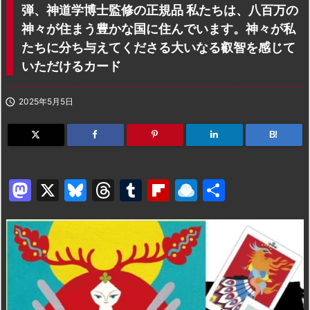
弾、神道学博士監修の正規品 私たちは、八百万の
神々が住まう豊かな国に住んでいます。神々が私
たちに分ち与えてくださる大いなる叡智を感じて
いただけるカード

2025年5月5日
B!
M
X
Bl
T
T
Fl
R
共
a
u
hr
u
ip
ai
有
st
e
e
m
b
n
o
s
a
bl
o
dr
d
k
d
r
ar
o
o
y
s
d
p.