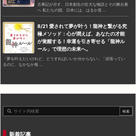
古事記が示す、日本創生の壮大な物語とその舞台裏
へ 私たちの国、日本には、はるか昔 ...
8/21 愛されて夢が叶う！龍神と繋がる究
極メソッド：心が潤えば、あなたの才能
が覚醒する！幸運を引き寄せる「龍神ル
ール」で理想の未来へ。
「夢を叶えたいけれど、どうすればいいか分からない」「頑張ってい
るのに、なかなか報 ...
新着記事