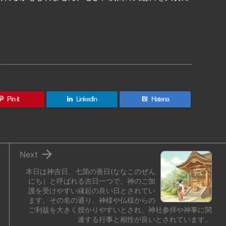
共
有
Pin it
LinkedIn
B!
Hatena

Next
本日は神吉日、七箇の善日(ななこのぜん
にち）と呼ばれる吉日一つで、神のご加
護を受けやすい縁起の良い日とされてい
ます。その名の通り、神様や仏様からの
ご利益を大きく授かりやすいとされ、神社参拝や神事に関
連する行事と相性が良いとされています。