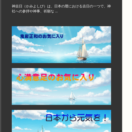
神吉日（かみよしび）は、日本の暦における吉日の一つで、神
社への参拝や神事、祈願な ...