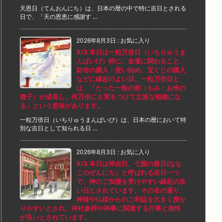
天恩日（てんおんにち）は、日本の暦の中で特に吉日とされる
日で、「天の恩恵に感謝す ...
2026年8月3日
:
お気に入り
8/3 本日は一粒万倍日（いちりゅうま
んばいび）特に、金運に関わること、
財布の購入・使い始め、宝くじの購入
などに縁起のよい日。一粒万倍日と
は、「たった一粒の籾（もみ・お米の
種子）が成長し、何万倍にも実をつけて立派な稲穂にな
る」という意味があります。
一粒万倍日（いちりゅうまんばいび）は、日本の暦において特
別な吉日として知られる日 ...
2026年8月3日
:
お気に入り
8/3 本日は神吉日、七箇の善日(なな
このぜんにち）と呼ばれる吉日一つ
で、神のご加護を受けやすい縁起の良
い日とされています。その名の通り、
神様や仏様からのご利益を大きく授か
りやすいとされ、神社参拝や神事に関連する行事と相性
が良いとされています。