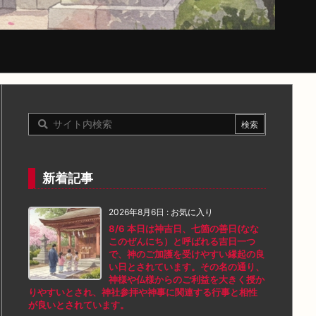
新着記事
2026年8月6日
:
お気に入り
8/6 本日は神吉日、七箇の善日(なな
このぜんにち）と呼ばれる吉日一つ
で、神のご加護を受けやすい縁起の良
い日とされています。その名の通り、
神様や仏様からのご利益を大きく授か
りやすいとされ、神社参拝や神事に関連する行事と相性
が良いとされています。