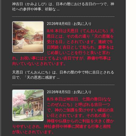
神吉日（かみよしび）は、日本の暦における吉日の一つで、神
社への参拝や神事、祈願な ...
2026年8月6日
:
お気に入り
8/6 本日は天恩日（てんおんにち）天
恩日とは、その名の通り「天の恩寵を
受ける日」とされています。連続で5
日間続く吉日として知られ、慶事をは
じめ新しいことを行うと良いと言わ
れ、お祝い事にはとてもよい吉日ですが、葬儀や弔事は
向いていないとされています。
天恩日（てんおんにち）は、日本の暦の中で特に吉日とされる
日で、「天の恩恵に感謝す ...
2026年8月5日
:
お気に入り
8/5 本日は神吉日、七箇の善日(なな
このぜんにち）と呼ばれる吉日一つ
で、神のご加護を受けやすい縁起の良
い日とされています。その名の通り、
神様や仏様からのご利益を大きく授か
りやすいとされ、神社参拝や神事に関連する行事と相性
が良いとされています。