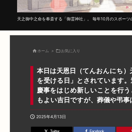
天之御中之命を奉斎する「御霊神社」。 毎年10月のスポー

ホーム
>

お気に入り
本日は天恩日（てんおんにち）
を受ける日」とされています。
慶事をはじめ新しいことを行う
もよい吉日ですが、葬儀や弔事

2025年4月13日
Twitter
Facebook