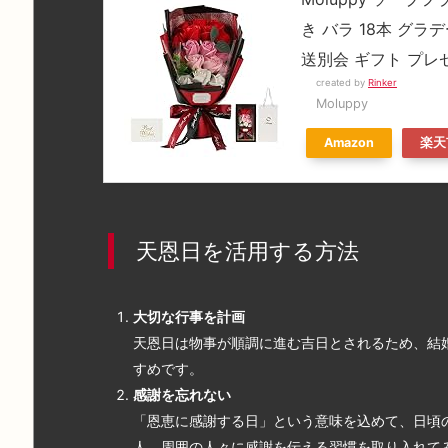
き バラ 18本 グラ
送別会 ギフト プレ
created by
Rinker
Moluppy
Amazon
楽天
天恩日を活用する方法
大切な行事を計画
天恩日は物事が順調に進む吉日とされるため、結
すめです。
感謝を忘れない
「恩恵に感謝する日」という意味を込めて、日頃
人、周囲の人々に感謝を伝える習慣を取り入れて