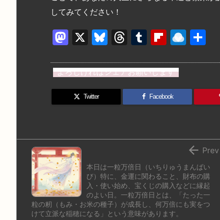
してみてください！
M
X
Bl
T
T
Fl
R
a
u
hr
u
ip
ai
st
e
e
m
b
n
よろしければシェアお願いします
o
s
a
bl
o
dr
d
k
d
r
ar
o
Twitter
Facebook
o
y
s
d
p.
n
io

Prev
本日は一粒万倍日（いちりゅうまんばい
び）特に、金運に関わること、財布の購
入・使い始め、宝くじの購入などに縁起
のよい日。一粒万倍日とは、「たった一
粒の籾（もみ・お米の種子）が成長し、何万倍にも実をつ
けて立派な稲穂になる」という意味があります。