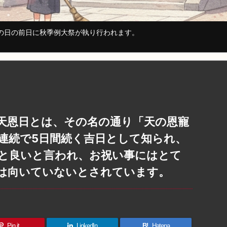
ツの日の前日に秋季例大祭が執り行われます。
天恩日とは、その名の通り「天の恩寵
連続で5日間続く吉日として知られ、
と良いと言われ、お祝い事にはとて
は向いていないとされています。
Pin it
LinkedIn
B!
Hatena