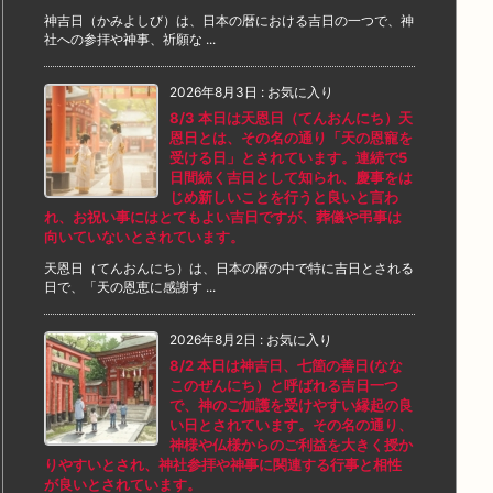
神吉日（かみよしび）は、日本の暦における吉日の一つで、神
社への参拝や神事、祈願な ...
2026年8月3日
:
お気に入り
8/3 本日は天恩日（てんおんにち）天
恩日とは、その名の通り「天の恩寵を
受ける日」とされています。連続で5
日間続く吉日として知られ、慶事をは
じめ新しいことを行うと良いと言わ
れ、お祝い事にはとてもよい吉日ですが、葬儀や弔事は
向いていないとされています。
天恩日（てんおんにち）は、日本の暦の中で特に吉日とされる
日で、「天の恩恵に感謝す ...
2026年8月2日
:
お気に入り
8/2 本日は神吉日、七箇の善日(なな
このぜんにち）と呼ばれる吉日一つ
で、神のご加護を受けやすい縁起の良
い日とされています。その名の通り、
神様や仏様からのご利益を大きく授か
りやすいとされ、神社参拝や神事に関連する行事と相性
が良いとされています。