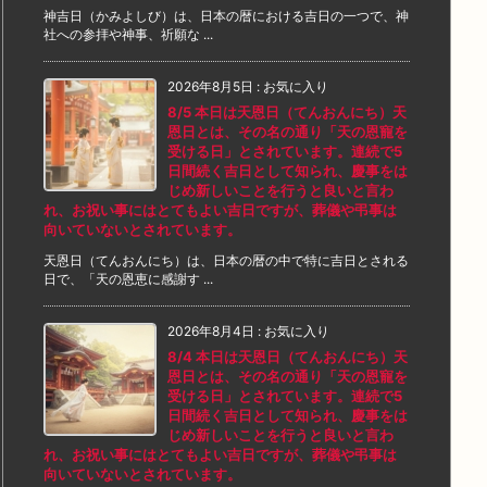
神吉日（かみよしび）は、日本の暦における吉日の一つで、神
社への参拝や神事、祈願な ...
2026年8月5日
:
お気に入り
8/5 本日は天恩日（てんおんにち）天
恩日とは、その名の通り「天の恩寵を
受ける日」とされています。連続で5
日間続く吉日として知られ、慶事をは
じめ新しいことを行うと良いと言わ
れ、お祝い事にはとてもよい吉日ですが、葬儀や弔事は
向いていないとされています。
天恩日（てんおんにち）は、日本の暦の中で特に吉日とされる
日で、「天の恩恵に感謝す ...
2026年8月4日
:
お気に入り
8/4 本日は天恩日（てんおんにち）天
恩日とは、その名の通り「天の恩寵を
受ける日」とされています。連続で5
日間続く吉日として知られ、慶事をは
じめ新しいことを行うと良いと言わ
れ、お祝い事にはとてもよい吉日ですが、葬儀や弔事は
向いていないとされています。