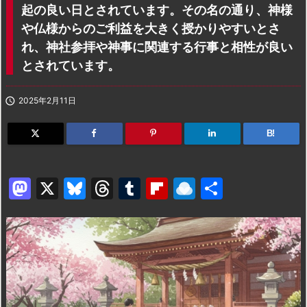
起の良い日とされています。その名の通り、神様
や仏様からのご利益を大きく授かりやすいとさ
れ、神社参拝や神事に関連する行事と相性が良い
とされています。

2025年2月11日
B!
M
X
Bl
T
T
Fl
R
共
a
u
hr
u
ip
ai
有
st
e
e
m
b
n
o
s
a
bl
o
dr
d
k
d
r
ar
o
o
y
s
d
p.