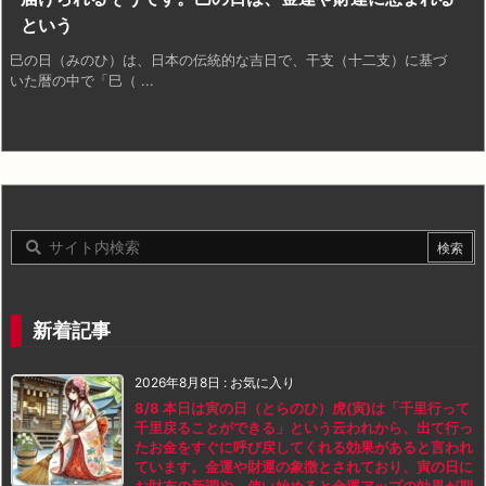
という
巳の日（みのひ）は、日本の伝統的な吉日で、干支（十二支）に基づ
いた暦の中で「巳（ ...
新着記事
2026年8月8日
:
お気に入り
8/8 本日は寅の日（とらのひ）虎(寅)は「千里行って
千里戻ることができる」という云われから、出て行っ
たお金をすぐに呼び戻してくれる効果があると言われ
ています。金運や財運の象徴とされており、寅の日に
お財布の新調や、使い始めると金運アップの効果が期