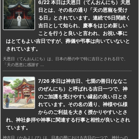
6/22 本日は天恩日（てんおんにち）天恩
日とは、その名の通り「天の恩寵を受け
る日」とされています。連続で5日間続く
吉日として知られ、慶事をはじめ新しい
ことを行うと良いと言われ、お祝い事に
はとてもよい吉日ですが、葬儀や弔事は向いていないと
されています。
天恩日（てんおんにち）は、日本の暦の中で特に吉日とされる日で、
「天の恩恵に感謝す ...
7/26 本日は神吉日、七箇の善日(ななこ
のぜんにち）と呼ばれる吉日一つで、神
のご加護を受けやすい縁起の良い日とさ
れています。その名の通り、神様や仏様
からのご利益を大きく授かりやすいとさ
れ、神社参拝や神事に関連する行事と相性が良いとされ
ています。
神吉日（かみよしび）は、日本の暦における吉日の一つで、神社への