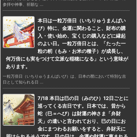
参拝や神事、祈願な ...
本日は一粒万倍日（いちりゅうまんばい
び）特に、金運に関わること、財布の購
入・使い始め、宝くじの購入などに縁起
のよい日。一粒万倍日とは、「たった一
粒の籾（もみ・お米の種子）が成長し、
何万倍にも実をつけて立派な稲穂になる」という意味が
あります。
一粒万倍日（いちりゅうまんばいび）は、日本の暦において特別な吉
日として知られる日 ...
7/18 本日は巳の日（みのひ）12日ごとに
巡ってくる吉日です。日本では、昔から
蛇（巳＝へび）は財運の神さま「弁財
天」の遣いと言われており、巳の日にお
金にまつわるお願いをすると、弁財天に
届けられるそうです。巳の日は、金運や財運に恵まれる