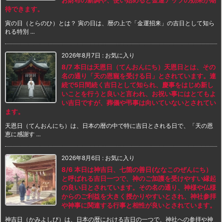
待できます。
寅の日（とらのひ）とは？ 寅の日は、暦の上で「金運招来」の吉日として知ら
れる特別 ...
2026年8月7日
:
お気に入り
8/7 本日は天恩日（てんおんにち）天恩日とは、その
名の通り「天の恩寵を受ける日」とされています。連
続で5日間続く吉日として知られ、慶事をはじめ新し
いことを行うと良いと言われ、お祝い事にはとてもよ
い吉日ですが、葬儀や弔事は向いていないとされてい
ます。
天恩日（てんおんにち）は、日本の暦の中で特に吉日とされる日で、「天の恩
恵に感謝す ...
2026年8月6日
:
お気に入り
8/6 本日は神吉日、七箇の善日(ななこのぜんにち）
と呼ばれる吉日一つで、神のご加護を受けやすい縁起
の良い日とされています。その名の通り、神様や仏様
からのご利益を大きく授かりやすいとされ、神社参拝
や神事に関連する行事と相性が良いとされています。
神吉日（かみよしび）は、日本の暦における吉日の一つで、神社への参拝や神