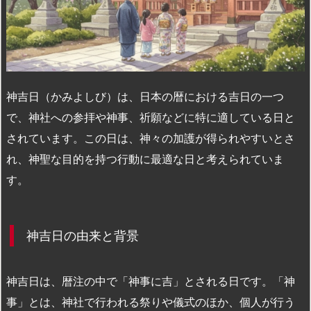
n
io
神吉日（かみよしび）は、日本の暦における吉日の一つ
で、神社への参拝や神事、祈願などに特に適している日と
されています。この日は、神々の加護が得られやすいとさ
れ、神聖な目的を持つ行動に最適な日と考えられていま
す。
神吉日の由来と背景
神吉日は、暦注の中で「神事に吉」とされる日です。「神
事」とは、神社で行われる祭りや儀式のほか、個人が行う