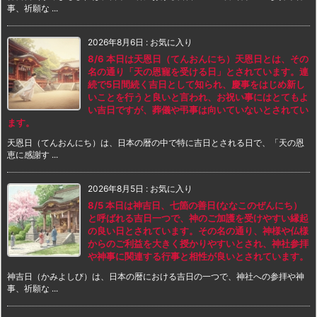
事、祈願な ...
2026年8月6日
:
お気に入り
8/6 本日は天恩日（てんおんにち）天恩日とは、その
名の通り「天の恩寵を受ける日」とされています。連
続で5日間続く吉日として知られ、慶事をはじめ新し
いことを行うと良いと言われ、お祝い事にはとてもよ
い吉日ですが、葬儀や弔事は向いていないとされてい
ます。
天恩日（てんおんにち）は、日本の暦の中で特に吉日とされる日で、「天の恩
恵に感謝す ...
2026年8月5日
:
お気に入り
8/5 本日は神吉日、七箇の善日(ななこのぜんにち）
と呼ばれる吉日一つで、神のご加護を受けやすい縁起
の良い日とされています。その名の通り、神様や仏様
からのご利益を大きく授かりやすいとされ、神社参拝
や神事に関連する行事と相性が良いとされています。
神吉日（かみよしび）は、日本の暦における吉日の一つで、神社への参拝や神
事、祈願な ...