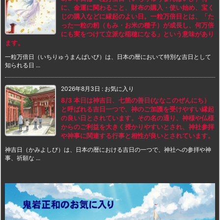
に、金運に関わること、財布の購入・使い始め、宝く
じの購入などに縁起のよい日。一粒万倍日とは、「た
った一粒の籾（もみ・お米の種子）が成長し、何万倍
にも実をつけて立派な稲穂になる」という意味があり
ます。
一粒万倍日（いちりゅうまんばいび）は、日本の暦において特別な吉日として
知られる日 ...
2026年8月3日
:
お気に入り
8/3 本日は神吉日、七箇の善日(ななこのぜんにち）
と呼ばれる吉日一つで、神のご加護を受けやすい縁起
の良い日とされています。その名の通り、神様や仏様
からのご利益を大きく授かりやすいとされ、神社参拝
や神事に関連する行事と相性が良いとされています。
神吉日（かみよしび）は、日本の暦における吉日の一つで、神社への参拝や神
事、祈願な ...