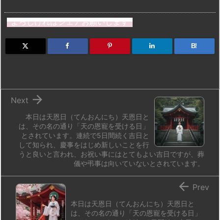
a
u
hr
u
ip
ai
有
st
e
e
m
b
n
よろしければシェアお願いします
o
s
a
bl
o
dr
d
k
d
r
ar
o
B!
o
y
s
d
p.
n
io

Next
本日は天恩日（てんおんにち）天恩日と
は、その名の通り「天の恩寵を受ける日」
とされています。連続で5日間続く吉日と
して知られ、慶事をはじめ新しいことを行
うと良いと言われ、お祝い事にはとてもよい吉日ですが、葬
儀や弔事は向いていないとされています。

Prev
本日は天恩日（てんおんにち）天恩日と
は、その名の通り「天の恩寵を受ける日」