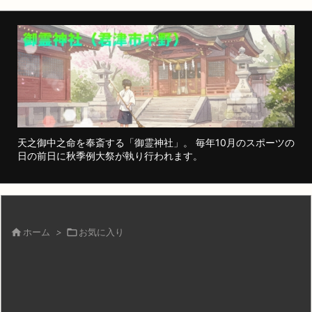
天之御中之命を奉斎する「御霊神社」。 毎年10月のスポーツの
日の前日に秋季例大祭が執り行われます。

ホーム
>

お気に入り