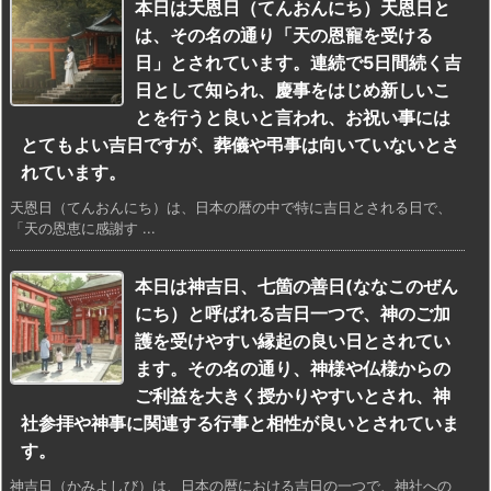
本日は天恩日（てんおんにち）天恩日と
は、その名の通り「天の恩寵を受ける
日」とされています。連続で5日間続く吉
日として知られ、慶事をはじめ新しいこ
とを行うと良いと言われ、お祝い事には
とてもよい吉日ですが、葬儀や弔事は向いていないとさ
れています。
天恩日（てんおんにち）は、日本の暦の中で特に吉日とされる日で、
「天の恩恵に感謝す ...
本日は神吉日、七箇の善日(ななこのぜん
にち）と呼ばれる吉日一つで、神のご加
護を受けやすい縁起の良い日とされてい
ます。その名の通り、神様や仏様からの
ご利益を大きく授かりやすいとされ、神
社参拝や神事に関連する行事と相性が良いとされていま
す。
神吉日（かみよしび）は、日本の暦における吉日の一つで、神社への