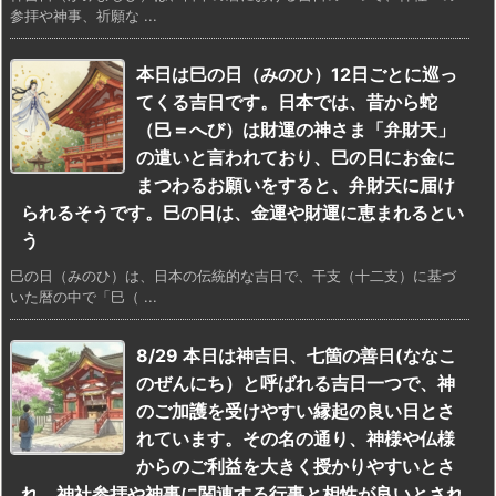
参拝や神事、祈願な ...
本日は巳の日（みのひ）12日ごとに巡っ
てくる吉日です。日本では、昔から蛇
（巳＝へび）は財運の神さま「弁財天」
の遣いと言われており、巳の日にお金に
まつわるお願いをすると、弁財天に届け
られるそうです。巳の日は、金運や財運に恵まれるとい
う
巳の日（みのひ）は、日本の伝統的な吉日で、干支（十二支）に基づ
いた暦の中で「巳（ ...
8/29 本日は神吉日、七箇の善日(ななこ
のぜんにち）と呼ばれる吉日一つで、神
のご加護を受けやすい縁起の良い日とさ
れています。その名の通り、神様や仏様
からのご利益を大きく授かりやすいとさ
れ、神社参拝や神事に関連する行事と相性が良いとされ