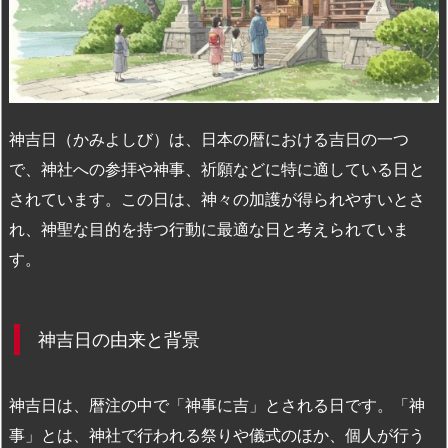
n
io
神吉日（かみよしび）は、日本の暦における吉日の一つ
で、神社への参拝や神事、祈願などに特に適している日と
されています。この日は、神々の加護が得られやすいとさ
れ、神聖な目的を持つ行動に最適な日と考えられていま
す。
神吉日の由来と背景
神吉日は、暦注の中で「神事に吉」とされる日です。「神
事」とは、神社で行われる祭りや儀式のほか、個人が行う