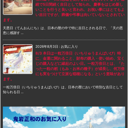
続で5日間続く吉日として知られ、慶事をはじめ新し
いことを行うと良いと言われ、お祝い事にはとてもよ
い吉日ですが、葬儀や弔事は向いていないとされてい
ます。
天恩日（てんおんにち）は、日本の暦の中で特に吉日とされる日で、「天の恩
恵に感謝す ...
2026年8月3日
:
お気に入り
8/3 本日は一粒万倍日（いちりゅうまんばいび）特
に、金運に関わること、財布の購入・使い始め、宝く
じの購入などに縁起のよい日。一粒万倍日とは、「た
った一粒の籾（もみ・お米の種子）が成長し、何万倍
にも実をつけて立派な稲穂になる」という意味があり
ます。
一粒万倍日（いちりゅうまんばいび）は、日本の暦において特別な吉日として
知られる日 ...