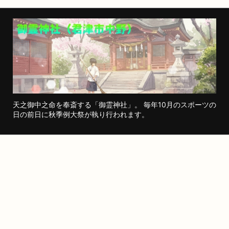
天之御中之命を奉斎する「御霊神社」。 毎年10月のスポーツの
日の前日に秋季例大祭が執り行われます。