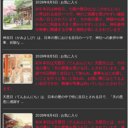
2026年8月5日
:
お気に入り
8/5 本日は神吉日、七箇の善日(ななこのぜんにち）
と呼ばれる吉日一つで、神のご加護を受けやすい縁起
の良い日とされています。その名の通り、神様や仏様
からのご利益を大きく授かりやすいとされ、神社参拝
や神事に関連する行事と相性が良いとされています。
神吉日（かみよしび）は、日本の暦における吉日の一つで、神社への参拝や神
事、祈願な ...
2026年8月5日
:
お気に入り
8/5 本日は天恩日（てんおんにち）天恩日とは、その
名の通り「天の恩寵を受ける日」とされています。連
続で5日間続く吉日として知られ、慶事をはじめ新し
いことを行うと良いと言われ、お祝い事にはとてもよ
い吉日ですが、葬儀や弔事は向いていないとされてい
ます。
天恩日（てんおんにち）は、日本の暦の中で特に吉日とされる日で、「天の恩
恵に感謝す ...
2026年8月4日
:
お気に入り
8/4 本日は天恩日（てんおんにち）天恩日とは、その
名の通り「天の恩寵を受ける日」とされています。連