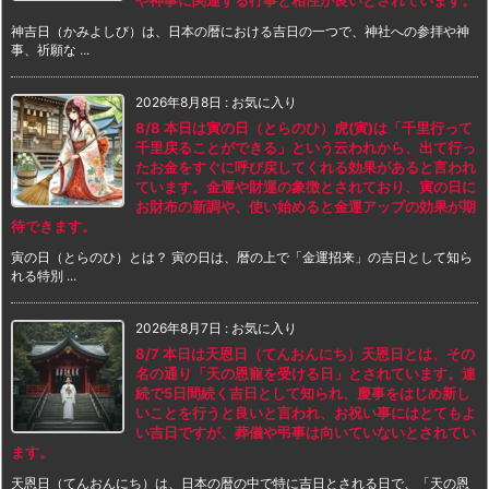
神吉日（かみよしび）は、日本の暦における吉日の一つで、神社への参拝や神
事、祈願な ...
2026年8月8日
:
お気に入り
8/8 本日は寅の日（とらのひ）虎(寅)は「千里行って
千里戻ることができる」という云われから、出て行っ
たお金をすぐに呼び戻してくれる効果があると言われ
ています。金運や財運の象徴とされており、寅の日に
お財布の新調や、使い始めると金運アップの効果が期
待できます。
寅の日（とらのひ）とは？ 寅の日は、暦の上で「金運招来」の吉日として知ら
れる特別 ...
2026年8月7日
:
お気に入り
8/7 本日は天恩日（てんおんにち）天恩日とは、その
名の通り「天の恩寵を受ける日」とされています。連
続で5日間続く吉日として知られ、慶事をはじめ新し
いことを行うと良いと言われ、お祝い事にはとてもよ
い吉日ですが、葬儀や弔事は向いていないとされてい
ます。
天恩日（てんおんにち）は、日本の暦の中で特に吉日とされる日で、「天の恩