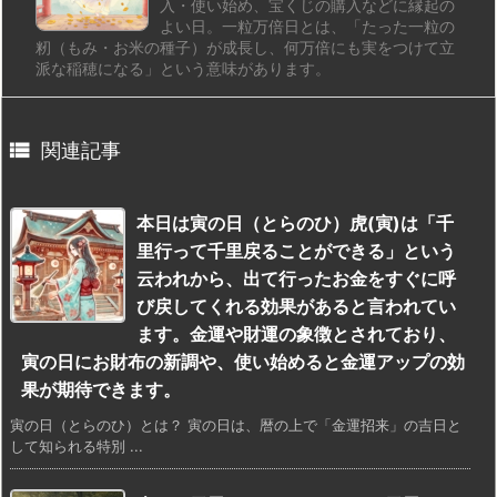
入・使い始め、宝くじの購入などに縁起の
よい日。一粒万倍日とは、「たった一粒の
籾（もみ・お米の種子）が成長し、何万倍にも実をつけて立
派な稲穂になる」という意味があります。

関連記事
本日は寅の日（とらのひ）虎(寅)は「千
里行って千里戻ることができる」という
云われから、出て行ったお金をすぐに呼
び戻してくれる効果があると言われてい
ます。金運や財運の象徴とされており、
寅の日にお財布の新調や、使い始めると金運アップの効
果が期待できます。
寅の日（とらのひ）とは？ 寅の日は、暦の上で「金運招来」の吉日と
して知られる特別 ...