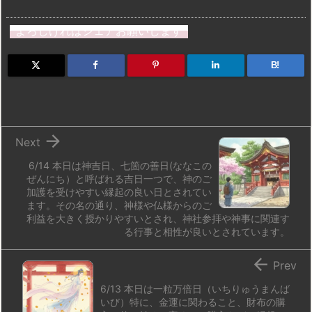
a
u
hr
u
ip
ai
有
st
e
e
m
b
n
よろしければシェアお願いします
o
s
a
bl
o
dr
d
k
d
r
ar
o
B!
o
y
s
d
p.
n
io

Next
6/14 本日は神吉日、七箇の善日(ななこの
ぜんにち）と呼ばれる吉日一つで、神のご
加護を受けやすい縁起の良い日とされてい
ます。その名の通り、神様や仏様からのご
利益を大きく授かりやすいとされ、神社参拝や神事に関連す
る行事と相性が良いとされています。

Prev
6/13 本日は一粒万倍日（いちりゅうまんば
いび）特に、金運に関わること、財布の購