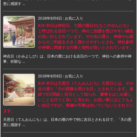
恵に感謝す ...
2026年8月6日
:
お気に入り
8/6 本日は神吉日、七箇の善日(ななこのぜんにち）
と呼ばれる吉日一つで、神のご加護を受けやすい縁起
の良い日とされています。その名の通り、神様や仏様
からのご利益を大きく授かりやすいとされ、神社参拝
や神事に関連する行事と相性が良いとされています。
神吉日（かみよしび）は、日本の暦における吉日の一つで、神社への参拝や神
事、祈願な ...
2026年8月6日
:
お気に入り
8/6 本日は天恩日（てんおんにち）天恩日とは、その
名の通り「天の恩寵を受ける日」とされています。連
続で5日間続く吉日として知られ、慶事をはじめ新し
いことを行うと良いと言われ、お祝い事にはとてもよ
い吉日ですが、葬儀や弔事は向いていないとされてい
ます。
天恩日（てんおんにち）は、日本の暦の中で特に吉日とされる日で、「天の恩
恵に感謝す ...