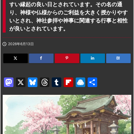
すい縁起の良い日とされています。その名の通
り、神様や仏様からのご利益を大きく授かりやす
いとされ、神社参拝や神事に関連する行事と相性
が良いとされています。

2026年6月13日
B!
M
X
Bl
T
T
Fl
R
共
a
u
hr
u
ip
ai
有
st
e
e
m
b
n
o
s
a
bl
o
dr
d
k
d
r
ar
o
o
y
s
d
p.