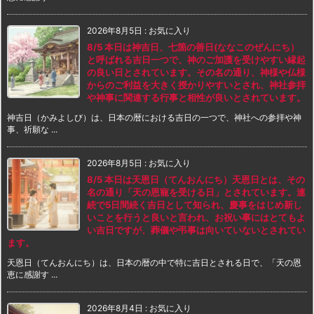
2026年8月5日
:
お気に入り
8/5 本日は神吉日、七箇の善日(ななこのぜんにち）
と呼ばれる吉日一つで、神のご加護を受けやすい縁起
の良い日とされています。その名の通り、神様や仏様
からのご利益を大きく授かりやすいとされ、神社参拝
や神事に関連する行事と相性が良いとされています。
神吉日（かみよしび）は、日本の暦における吉日の一つで、神社への参拝や神
事、祈願な ...
2026年8月5日
:
お気に入り
8/5 本日は天恩日（てんおんにち）天恩日とは、その
名の通り「天の恩寵を受ける日」とされています。連
続で5日間続く吉日として知られ、慶事をはじめ新し
いことを行うと良いと言われ、お祝い事にはとてもよ
い吉日ですが、葬儀や弔事は向いていないとされてい
ます。
天恩日（てんおんにち）は、日本の暦の中で特に吉日とされる日で、「天の恩
恵に感謝す ...
2026年8月4日
:
お気に入り