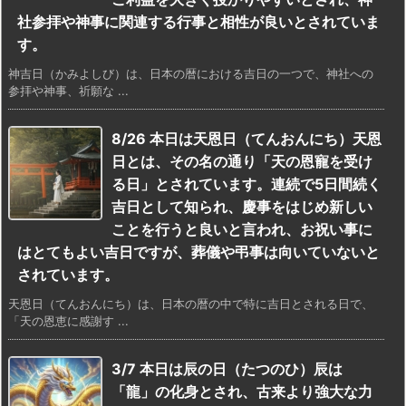
社参拝や神事に関連する行事と相性が良いとされていま
す。
神吉日（かみよしび）は、日本の暦における吉日の一つで、神社への
参拝や神事、祈願な ...
8/26 本日は天恩日（てんおんにち）天恩
日とは、その名の通り「天の恩寵を受け
る日」とされています。連続で5日間続く
吉日として知られ、慶事をはじめ新しい
ことを行うと良いと言われ、お祝い事に
はとてもよい吉日ですが、葬儀や弔事は向いていないと
されています。
天恩日（てんおんにち）は、日本の暦の中で特に吉日とされる日で、
「天の恩恵に感謝す ...
3/7 本日は辰の日（たつのひ）辰は
「龍」の化身とされ、古来より強大な力