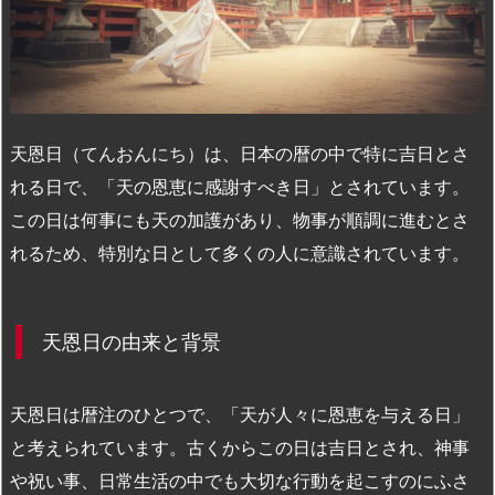
n
io
天恩日（てんおんにち）は、日本の暦の中で特に吉日とさ
れる日で、「天の恩恵に感謝すべき日」とされています。
この日は何事にも天の加護があり、物事が順調に進むとさ
れるため、特別な日として多くの人に意識されています。
天恩日の由来と背景
天恩日は暦注のひとつで、「天が人々に恩恵を与える日」
と考えられています。古くからこの日は吉日とされ、神事
や祝い事、日常生活の中でも大切な行動を起こすのにふさ