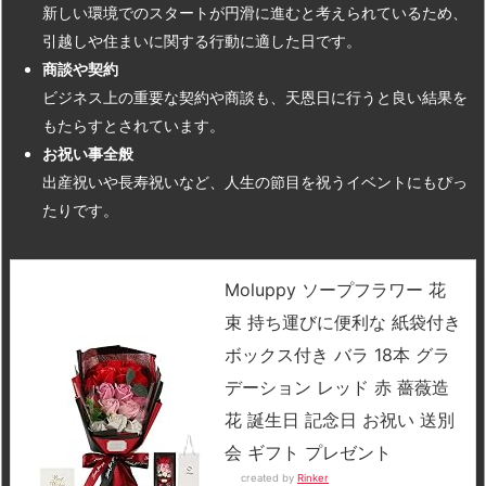
新しい環境でのスタートが円滑に進むと考えられているため、
引越しや住まいに関する行動に適した日です。
商談や契約
ビジネス上の重要な契約や商談も、天恩日に行うと良い結果を
もたらすとされています。
お祝い事全般
出産祝いや長寿祝いなど、人生の節目を祝うイベントにもぴっ
たりです。
Moluppy ソープフラワー 花
束 持ち運びに便利な 紙袋付き
ボックス付き バラ 18本 グラ
デーション レッド 赤 薔薇造
花 誕生日 記念日 お祝い 送別
会 ギフト プレゼント
created by
Rinker