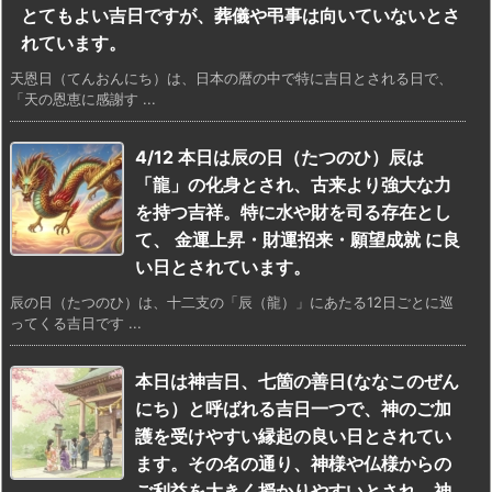
とてもよい吉日ですが、葬儀や弔事は向いていないとさ
れています。
天恩日（てんおんにち）は、日本の暦の中で特に吉日とされる日で、
「天の恩恵に感謝す ...
4/12 本日は辰の日（たつのひ）辰は
「龍」の化身とされ、古来より強大な力
を持つ吉祥。特に水や財を司る存在とし
て、 金運上昇・財運招来・願望成就 に良
い日とされています。
辰の日（たつのひ）は、十二支の「辰（龍）」にあたる12日ごとに巡
ってくる吉日です ...
本日は神吉日、七箇の善日(ななこのぜん
にち）と呼ばれる吉日一つで、神のご加
護を受けやすい縁起の良い日とされてい
ます。その名の通り、神様や仏様からの
ご利益を大きく授かりやすいとされ、神