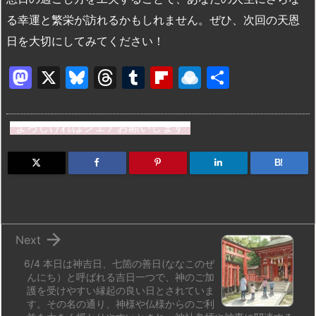
る幸運と繁栄が訪れるかもしれません。ぜひ、次回の天恩
日を大切にしてみてください！
M
X
Bl
T
T
Fl
R
共
a
u
hr
u
ip
ai
有
st
e
e
m
b
n
よろしければシェアお願いします
o
s
a
bl
o
dr
d
k
d
r
ar
o
B!
o
y
s
d
p.
n
io

Next
6/4 本日は神吉日、七箇の善日(ななこのぜ
んにち）と呼ばれる吉日一つで、神のご加
護を受けやすい縁起の良い日とされていま
す。その名の通り、神様や仏様からのご利