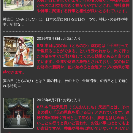
の良い日とされています。その名の通り、神様や仏様
からのご利益を大きく授かりやすいとされ、神社参拝
や神事に関連する行事と相性が良いとされています。
神吉日（かみよしび）は、日本の暦における吉日の一つで、神社への参拝や神
事、祈願な ...
2026年8月8日
:
お気に入り
8/8 本日は寅の日（とらのひ）虎(寅)は「千里行って
千里戻ることができる」という云われから、出て行っ
たお金をすぐに呼び戻してくれる効果があると言われ
ています。金運や財運の象徴とされており、寅の日に
お財布の新調や、使い始めると金運アップの効果が期
待できます。
寅の日（とらのひ）とは？ 寅の日は、暦の上で「金運招来」の吉日として知ら
れる特別 ...
2026年8月7日
:
お気に入り
8/7 本日は天恩日（てんおんにち）天恩日とは、その
名の通り「天の恩寵を受ける日」とされています。連
続で5日間続く吉日として知られ、慶事をはじめ新し
いことを行うと良いと言われ、お祝い事にはとてもよ
い吉日ですが、葬儀や弔事は向いていないとされてい