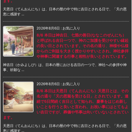
ます。
天恩日（てんおんにち）は、日本の暦の中で特に吉日とされる日で、「天の恩
恵に感謝す ...
2026年8月6日
:
お気に入り
8/6 本日は神吉日、七箇の善日(ななこのぜんにち）
と呼ばれる吉日一つで、神のご加護を受けやすい縁起
の良い日とされています。その名の通り、神様や仏様
からのご利益を大きく授かりやすいとされ、神社参拝
や神事に関連する行事と相性が良いとされています。
神吉日（かみよしび）は、日本の暦における吉日の一つで、神社への参拝や神
事、祈願な ...
2026年8月6日
:
お気に入り
8/6 本日は天恩日（てんおんにち）天恩日とは、その
名の通り「天の恩寵を受ける日」とされています。連
続で5日間続く吉日として知られ、慶事をはじめ新し
いことを行うと良いと言われ、お祝い事にはとてもよ
い吉日ですが、葬儀や弔事は向いていないとされてい
ます。
天恩日（てんおんにち）は、日本の暦の中で特に吉日とされる日で、「天の恩
恵に感謝す ...