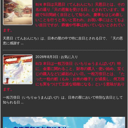
8/4 本日は天恩日（てんおんにち）天恩日とは、その
名の通り「天の恩寵を受ける日」とされています。連
続で5日間続く吉日として知られ、慶事をはじめ新し
いことを行うと良いと言われ、お祝い事にはとてもよ
い吉日ですが、葬儀や弔事は向いていないとされてい
ます。
天恩日（てんおんにち）は、日本の暦の中で特に吉日とされる日で、「天の恩
恵に感謝す ...
2026年8月3日
:
お気に入り
8/3 本日は一粒万倍日（いちりゅうまんばいび）特
に、金運に関わること、財布の購入・使い始め、宝く
じの購入などに縁起のよい日。一粒万倍日とは、「た
った一粒の籾（もみ・お米の種子）が成長し、何万倍
にも実をつけて立派な稲穂になる」という意味があり
ます。
一粒万倍日（いちりゅうまんばいび）は、日本の暦において特別な吉日として
知られる日 ...