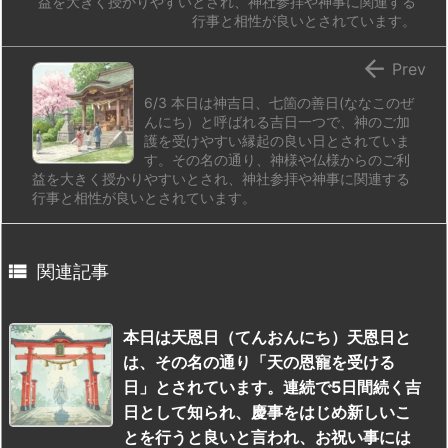
益を大きく授かりやすいとされ、神社参拝や神事に関連する
行事と相性が良いとされています。

Prev
6/3 本日は神吉日、七箇の善日(ななこのぜ
んにち）と呼ばれる吉日一つで、神のご加
護を受けやすい縁起の良い日とされていま
す。その名の通り、神様や仏様からのご利
益を大きく授かりやすいとされ、神社参拝や神事に関連する
行事と相性が良いとされています。

関連記事
本日は天恩日（てんおんにち）天恩日と
は、その名の通り「天の恩寵を受ける
日」とされています。連続で5日間続く吉
日として知られ、慶事をはじめ新しいこ
とを行うと良いと言われ、お祝い事には