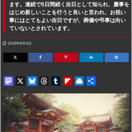
ます。連続で5日間続く吉日として知られ、慶事を
はじめ新しいことを行うと良いと言われ、お祝い
事にはとてもよい吉日ですが、葬儀や弔事は向い
ていないとされています。

2026年6月4日
B!
M
X
Bl
T
T
Fl
R
共
a
u
hr
u
ip
ai
有
st
e
e
m
b
n
o
s
a
bl
o
dr
d
k
d
r
ar
o
o
y
s
d
p.