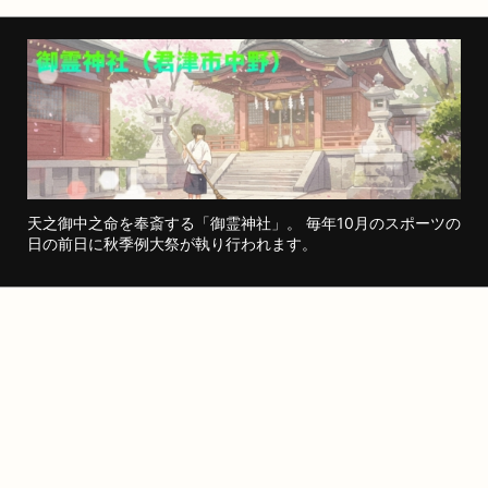
天之御中之命を奉斎する「御霊神社」。 毎年10月のスポーツの
日の前日に秋季例大祭が執り行われます。