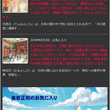
続で5日間続く吉日として知られ、慶事をはじめ新し
いことを行うと良いと言われ、お祝い事にはとてもよ
い吉日ですが、葬儀や弔事は向いていないとされてい
ます。
天恩日（てんおんにち）は、日本の暦の中で特に吉日とされる日で、「天の恩
恵に感謝す ...
2026年8月2日
:
お気に入り
8/2 本日は神吉日、七箇の善日(ななこのぜんにち）
と呼ばれる吉日一つで、神のご加護を受けやすい縁起
の良い日とされています。その名の通り、神様や仏様
からのご利益を大きく授かりやすいとされ、神社参拝
や神事に関連する行事と相性が良いとされています。
神吉日（かみよしび）は、日本の暦における吉日の一つで、神社への参拝や神
事、祈願な ...