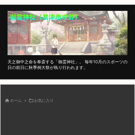
天之御中之命を奉斎する「御霊神社」。 毎年10月のスポーツの
日の前日に秋季例大祭が執り行われます。

ホーム
>

お気に入り