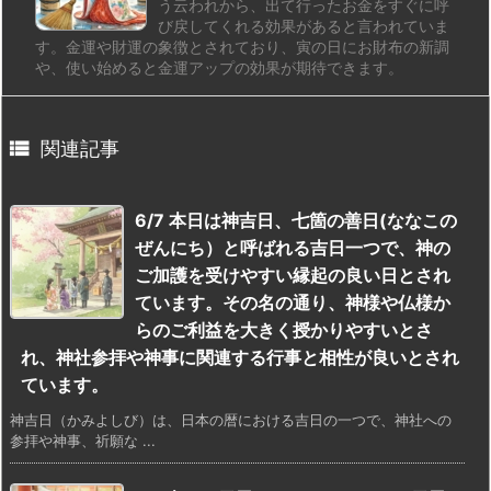
う云われから、出て行ったお金をすぐに呼
び戻してくれる効果があると言われていま
す。金運や財運の象徴とされており、寅の日にお財布の新調
や、使い始めると金運アップの効果が期待できます。

関連記事
6/7 本日は神吉日、七箇の善日(ななこの
ぜんにち）と呼ばれる吉日一つで、神の
ご加護を受けやすい縁起の良い日とされ
ています。その名の通り、神様や仏様か
らのご利益を大きく授かりやすいとさ
れ、神社参拝や神事に関連する行事と相性が良いとされ
ています。
神吉日（かみよしび）は、日本の暦における吉日の一つで、神社への
参拝や神事、祈願な ...