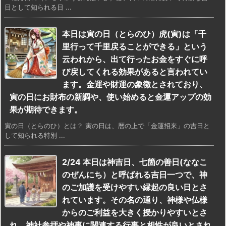
日として知られる日 ...
本日は寅の日（とらのひ）虎(寅)は「千
里行って千里戻ることができる」という
云われから、出て行ったお金をすぐに呼
び戻してくれる効果があると言われてい
ます。金運や財運の象徴とされており、
寅の日にお財布の新調や、使い始めると金運アップの効
果が期待できます。
寅の日（とらのひ）とは？ 寅の日は、暦の上で「金運招来」の吉日と
して知られる特別 ...
2/24 本日は神吉日、七箇の善日(ななこ
のぜんにち）と呼ばれる吉日一つで、神
のご加護を受けやすい縁起の良い日とさ
れています。その名の通り、神様や仏様
からのご利益を大きく授かりやすいとさ
れ、神社参拝や神事に関連する行事と相性が良いとされ