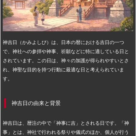
n
io
神吉日（かみよしび）は、日本の暦における吉日の一つ
で、神社への参拝や神事、祈願などに特に適している日と
されています。この日は、神々の加護が得られやすいとさ
れ、神聖な目的を持つ行動に最適な日と考えられていま
す。
神吉日の由来と背景
神吉日は、暦注の中で「神事に吉」とされる日です。「神
事」とは、神社で行われる祭りや儀式のほか、個人が行う