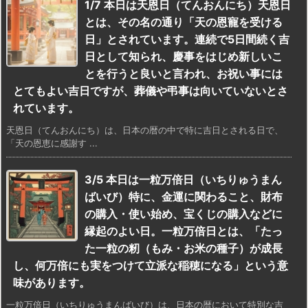
1/7 本日は天恩日（てんおんにち）天恩日
とは、その名の通り「天の恩寵を受ける
日」とされています。連続で5日間続く吉
日として知られ、慶事をはじめ新しいこ
とを行うと良いと言われ、お祝い事には
とてもよい吉日ですが、葬儀や弔事は向いていないとさ
れています。
天恩日（てんおんにち）は、日本の暦の中で特に吉日とされる日で、
「天の恩恵に感謝す ...
3/5 本日は一粒万倍日（いちりゅうまん
ばいび）特に、金運に関わること、財布
の購入・使い始め、宝くじの購入などに
縁起のよい日。一粒万倍日とは、「たっ
た一粒の籾（もみ・お米の種子）が成長
し、何万倍にも実をつけて立派な稲穂になる」という意
味があります。
一粒万倍日（いちりゅうまんばいび）は、日本の暦において特別な吉