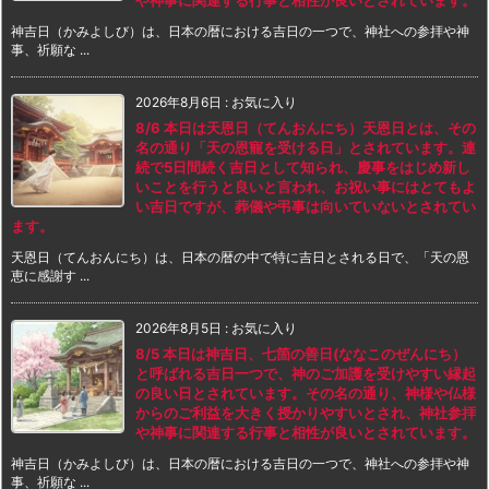
神吉日（かみよしび）は、日本の暦における吉日の一つで、神社への参拝や神
事、祈願な ...
2026年8月6日
:
お気に入り
8/6 本日は天恩日（てんおんにち）天恩日とは、その
名の通り「天の恩寵を受ける日」とされています。連
続で5日間続く吉日として知られ、慶事をはじめ新し
いことを行うと良いと言われ、お祝い事にはとてもよ
い吉日ですが、葬儀や弔事は向いていないとされてい
ます。
天恩日（てんおんにち）は、日本の暦の中で特に吉日とされる日で、「天の恩
恵に感謝す ...
2026年8月5日
:
お気に入り
8/5 本日は神吉日、七箇の善日(ななこのぜんにち）
と呼ばれる吉日一つで、神のご加護を受けやすい縁起
の良い日とされています。その名の通り、神様や仏様
からのご利益を大きく授かりやすいとされ、神社参拝
や神事に関連する行事と相性が良いとされています。
神吉日（かみよしび）は、日本の暦における吉日の一つで、神社への参拝や神
事、祈願な ...