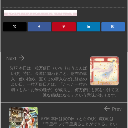
a
u
hr
u
ip
ai
有
st
e
e
m
b
n
よろしければシェアお願いします
o
s
a
bl
o
dr
d
k
d
r
ar
o
B!
o
y
s
d
p.
n
io

Next
5/17 本日は一粒万倍日（いちりゅうまんば
いび）特に、金運に関わること、財布の購
入・使い始め、宝くじの購入などに縁起の
よい日。一粒万倍日とは、「たった一粒の
籾（もみ・お米の種子）が成長し、何万倍にも実をつけて立
派な稲穂になる」という意味があります。

Prev
5/16 本日は寅の日（とらのひ）虎(寅)は
「千里行って千里戻ることができる」とい