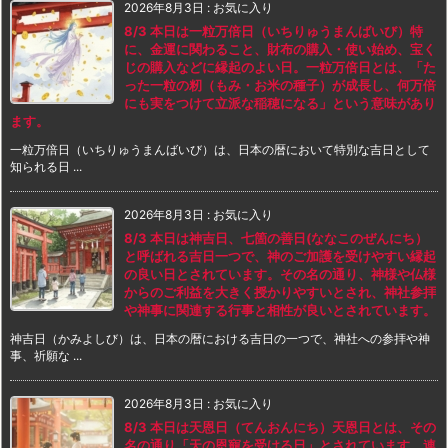
2026年8月3日
:
お気に入り
8/3 本日は一粒万倍日（いちりゅうまんばいび）特
に、金運に関わること、財布の購入・使い始め、宝く
じの購入などに縁起のよい日。一粒万倍日とは、「た
った一粒の籾（もみ・お米の種子）が成長し、何万倍
にも実をつけて立派な稲穂になる」という意味があり
ます。
一粒万倍日（いちりゅうまんばいび）は、日本の暦において特別な吉日として
知られる日 ...
2026年8月3日
:
お気に入り
8/3 本日は神吉日、七箇の善日(ななこのぜんにち）
と呼ばれる吉日一つで、神のご加護を受けやすい縁起
の良い日とされています。その名の通り、神様や仏様
からのご利益を大きく授かりやすいとされ、神社参拝
や神事に関連する行事と相性が良いとされています。
神吉日（かみよしび）は、日本の暦における吉日の一つで、神社への参拝や神
事、祈願な ...
2026年8月3日
:
お気に入り
8/3 本日は天恩日（てんおんにち）天恩日とは、その
名の通り「天の恩寵を受ける日」とされています。連