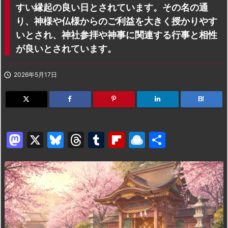
すい縁起の良い日とされています。その名の通
り、神様や仏様からのご利益を大きく授かりやす
いとされ、神社参拝や神事に関連する行事と相性
が良いとされています。

2026年5月17日
B!
M
X
Bl
T
T
Fl
R
共
a
u
hr
u
ip
ai
有
st
e
e
m
b
n
o
s
a
bl
o
dr
d
k
d
r
ar
o
o
y
s
d
p.