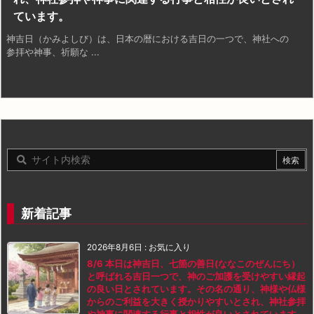
ています。
神吉日（かみよしび）は、日本の暦における吉日の一つで、神社への
参拝や神事、祈願な ...
新着記事
2026年8月6日
:
お気に入り
8/6 本日は神吉日、七箇の善日(ななこのぜんにち）
と呼ばれる吉日一つで、神のご加護を受けやすい縁起
の良い日とされています。その名の通り、神様や仏様
からのご利益を大きく授かりやすいとされ、神社参拝
や神事に関連する行事と相性が良いとされています。