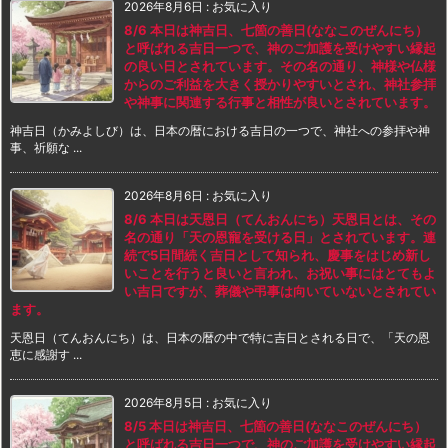
2026年8月6日
:
お気に入り
8/6 本日は神吉日、七箇の善日(ななこのぜんにち）
と呼ばれる吉日一つで、神のご加護を受けやすい縁起
の良い日とされています。その名の通り、神様や仏様
からのご利益を大きく授かりやすいとされ、神社参拝
や神事に関連する行事と相性が良いとされています。
神吉日（かみよしび）は、日本の暦における吉日の一つで、神社への参拝や神
事、祈願な ...
2026年8月6日
:
お気に入り
8/6 本日は天恩日（てんおんにち）天恩日とは、その
名の通り「天の恩寵を受ける日」とされています。連
続で5日間続く吉日として知られ、慶事をはじめ新し
いことを行うと良いと言われ、お祝い事にはとてもよ
い吉日ですが、葬儀や弔事は向いていないとされてい
ます。
天恩日（てんおんにち）は、日本の暦の中で特に吉日とされる日で、「天の恩
恵に感謝す ...
2026年8月5日
:
お気に入り
8/5 本日は神吉日、七箇の善日(ななこのぜんにち）
と呼ばれる吉日一つで、神のご加護を受けやすい縁起