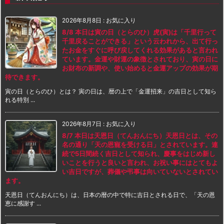
2026年8月8日
:
お気に入り
8/8 本日は寅の日（とらのひ）虎(寅)は「千里行って
千里戻ることができる」という云われから、出て行っ
たお金をすぐに呼び戻してくれる効果があると言われ
ています。金運や財運の象徴とされており、寅の日に
お財布の新調や、使い始めると金運アップの効果が期
待できます。
寅の日（とらのひ）とは？ 寅の日は、暦の上で「金運招来」の吉日として知ら
れる特別 ...
2026年8月7日
:
お気に入り
8/7 本日は天恩日（てんおんにち）天恩日とは、その
名の通り「天の恩寵を受ける日」とされています。連
続で5日間続く吉日として知られ、慶事をはじめ新し
いことを行うと良いと言われ、お祝い事にはとてもよ
い吉日ですが、葬儀や弔事は向いていないとされてい
ます。
天恩日（てんおんにち）は、日本の暦の中で特に吉日とされる日で、「天の恩
恵に感謝す ...