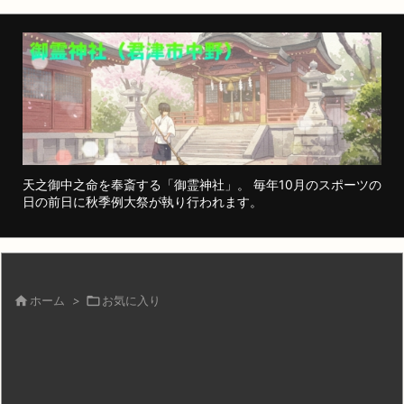
天之御中之命を奉斎する「御霊神社」。 毎年10月のスポーツの
日の前日に秋季例大祭が執り行われます。

ホーム
>

お気に入り