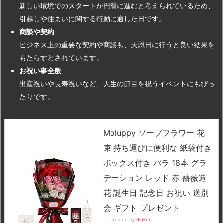
新しい環境でのスタートが円滑に進むと考えられているため、
引越しや住まいに関する行動に適した日です。
商談や契約
ビジネス上の重要な契約や商談も、天恩日に行うと良い結果を
もたらすとされています。
お祝い事全般
出産祝いや長寿祝いなど、人生の節目を祝うイベントにもぴっ
たりです。
Moluppy ソープフラワー 花
束 持ち運びに便利な 紙袋付き
ボックス付き バラ 18本 グラ
デーション レッド 赤 薔薇造
花 誕生日 記念日 お祝い 送別
会 ギフト プレゼント
created by
Rinker