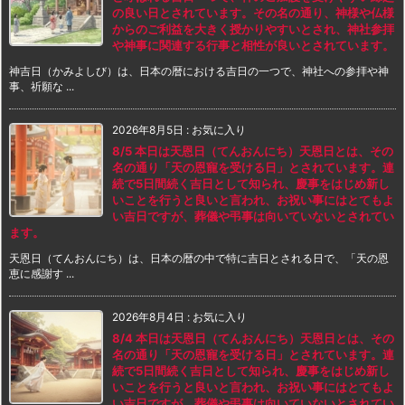
の良い日とされています。その名の通り、神様や仏様
からのご利益を大きく授かりやすいとされ、神社参拝
や神事に関連する行事と相性が良いとされています。
神吉日（かみよしび）は、日本の暦における吉日の一つで、神社への参拝や神
事、祈願な ...
2026年8月5日
:
お気に入り
8/5 本日は天恩日（てんおんにち）天恩日とは、その
名の通り「天の恩寵を受ける日」とされています。連
続で5日間続く吉日として知られ、慶事をはじめ新し
いことを行うと良いと言われ、お祝い事にはとてもよ
い吉日ですが、葬儀や弔事は向いていないとされてい
ます。
天恩日（てんおんにち）は、日本の暦の中で特に吉日とされる日で、「天の恩
恵に感謝す ...
2026年8月4日
:
お気に入り
8/4 本日は天恩日（てんおんにち）天恩日とは、その
名の通り「天の恩寵を受ける日」とされています。連
続で5日間続く吉日として知られ、慶事をはじめ新し
いことを行うと良いと言われ、お祝い事にはとてもよ
い吉日ですが、葬儀や弔事は向いていないとされてい