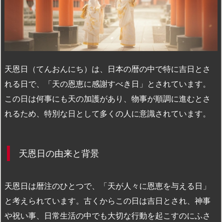
n
io
天恩日（てんおんにち）は、日本の暦の中で特に吉日とさ
れる日で、「天の恩恵に感謝すべき日」とされています。
この日は何事にも天の加護があり、物事が順調に進むとさ
れるため、特別な日として多くの人に意識されています。
天恩日の由来と背景
天恩日は暦注のひとつで、「天が人々に恩恵を与える日」
と考えられています。古くからこの日は吉日とされ、神事
や祝い事、日常生活の中でも大切な行動を起こすのにふさ