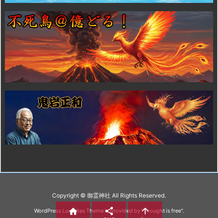
Copyright ©
御霊神社
All Rights Reserved.



WordPress Luxeritas Theme is provided by "
Thought is free
".