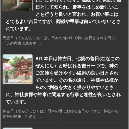
日として知られ、慶事をはじめ新しいこ
とを行うと良いと言われ、お祝い事には
とてもよい吉日ですが、葬儀や弔事は向いていないとさ
れています。
天恩日（てんおんにち）は、日本の暦の中で特に吉日とされる日で、
「天の恩恵に感謝す ...
8/1 本日は神吉日、七箇の善日(ななこの
ぜんにち）と呼ばれる吉日一つで、神の
ご加護を受けやすい縁起の良い日とされ
ています。その名の通り、神様や仏様か
らのご利益を大きく授かりやすいとさ
れ、神社参拝や神事に関連する行事と相性が良いとされ
ています。
神吉日（かみよしび）は、日本の暦における吉日の一つで、神社への
参拝や神事、祈願な ...