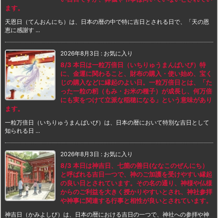
ます。
天恩日（てんおんにち）は、日本の暦の中で特に吉日とされる日で、「天の恩
恵に感謝す ...
2026年8月3日
:
お気に入り
8/3 本日は一粒万倍日（いちりゅうまんばいび）特
に、金運に関わること、財布の購入・使い始め、宝く
じの購入などに縁起のよい日。一粒万倍日とは、「た
った一粒の籾（もみ・お米の種子）が成長し、何万倍
にも実をつけて立派な稲穂になる」という意味があり
ます。
一粒万倍日（いちりゅうまんばいび）は、日本の暦において特別な吉日として
知られる日 ...
2026年8月3日
:
お気に入り
8/3 本日は神吉日、七箇の善日(ななこのぜんにち）
と呼ばれる吉日一つで、神のご加護を受けやすい縁起
の良い日とされています。その名の通り、神様や仏様
からのご利益を大きく授かりやすいとされ、神社参拝
や神事に関連する行事と相性が良いとされています。
神吉日（かみよしび）は、日本の暦における吉日の一つで、神社への参拝や神