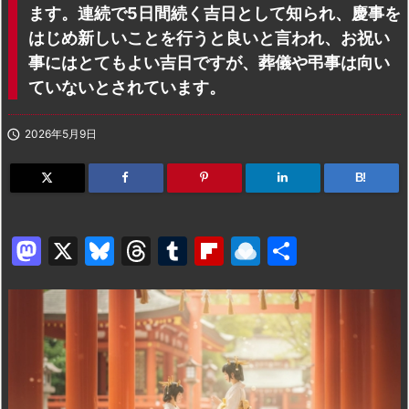
ます。連続で5日間続く吉日として知られ、慶事を
はじめ新しいことを行うと良いと言われ、お祝い
事にはとてもよい吉日ですが、葬儀や弔事は向い
ていないとされています。

2026年5月9日
B!
M
X
Bl
T
T
Fl
R
共
a
u
hr
u
ip
ai
有
st
e
e
m
b
n
o
s
a
bl
o
dr
d
k
d
r
ar
o
o
y
s
d
p.