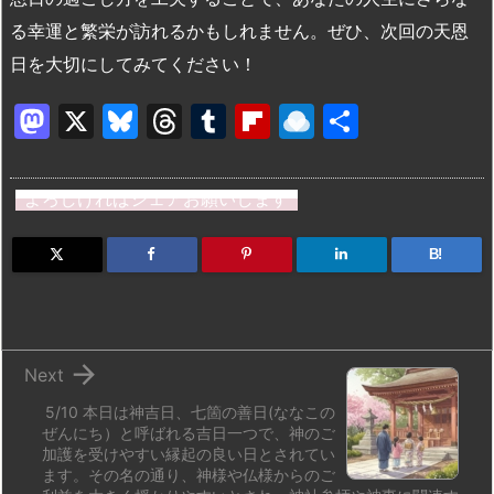
る幸運と繁栄が訪れるかもしれません。ぜひ、次回の天恩
日を大切にしてみてください！
M
X
Bl
T
T
Fl
R
共
a
u
hr
u
ip
ai
有
st
e
e
m
b
n
よろしければシェアお願いします
o
s
a
bl
o
dr
d
k
d
r
ar
o
B!
o
y
s
d
p.
n
io

Next
5/10 本日は神吉日、七箇の善日(ななこの
ぜんにち）と呼ばれる吉日一つで、神のご
加護を受けやすい縁起の良い日とされてい
ます。その名の通り、神様や仏様からのご