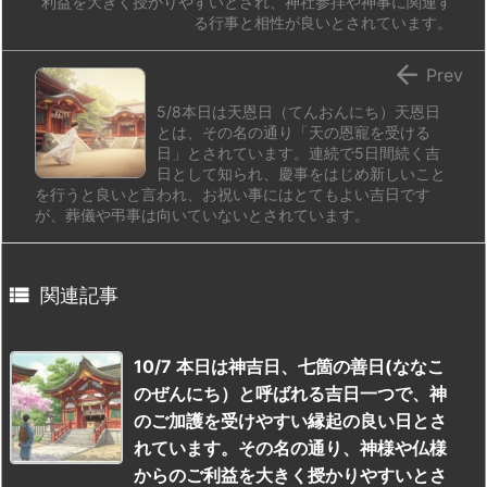
利益を大きく授かりやすいとされ、神社参拝や神事に関連す
る行事と相性が良いとされています。

Prev
5/8本日は天恩日（てんおんにち）天恩日
とは、その名の通り「天の恩寵を受ける
日」とされています。連続で5日間続く吉
日として知られ、慶事をはじめ新しいこと
を行うと良いと言われ、お祝い事にはとてもよい吉日です
が、葬儀や弔事は向いていないとされています。

関連記事
10/7 本日は神吉日、七箇の善日(ななこ
のぜんにち）と呼ばれる吉日一つで、神
のご加護を受けやすい縁起の良い日とさ
れています。その名の通り、神様や仏様
からのご利益を大きく授かりやすいとさ