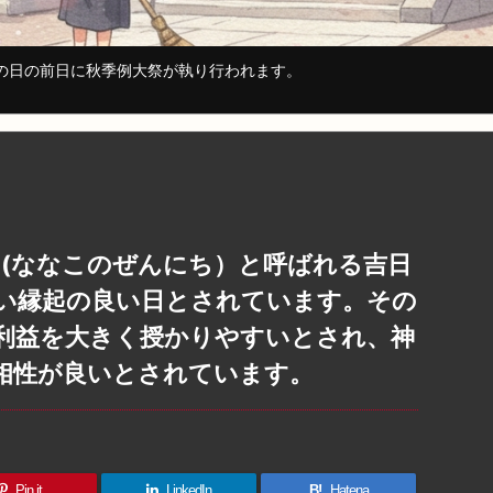
ツの日の前日に秋季例大祭が執り行われます。
善日(ななこのぜんにち）と呼ばれる吉日
い縁起の良い日とされています。その
利益を大きく授かりやすいとされ、神
相性が良いとされています。
Pin it
LinkedIn
B!
Hatena