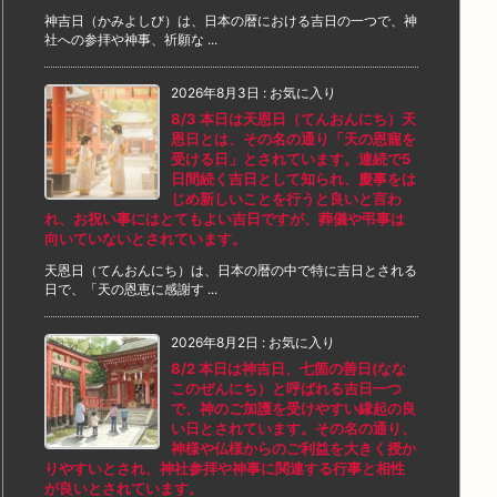
神吉日（かみよしび）は、日本の暦における吉日の一つで、神
社への参拝や神事、祈願な ...
2026年8月3日
:
お気に入り
8/3 本日は天恩日（てんおんにち）天
恩日とは、その名の通り「天の恩寵を
受ける日」とされています。連続で5
日間続く吉日として知られ、慶事をは
じめ新しいことを行うと良いと言わ
れ、お祝い事にはとてもよい吉日ですが、葬儀や弔事は
向いていないとされています。
天恩日（てんおんにち）は、日本の暦の中で特に吉日とされる
日で、「天の恩恵に感謝す ...
2026年8月2日
:
お気に入り
8/2 本日は神吉日、七箇の善日(なな
このぜんにち）と呼ばれる吉日一つ
で、神のご加護を受けやすい縁起の良
い日とされています。その名の通り、
神様や仏様からのご利益を大きく授か
りやすいとされ、神社参拝や神事に関連する行事と相性
が良いとされています。