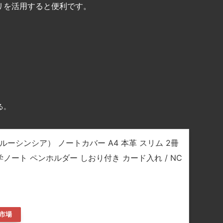
リを活用すると便利です。
る。
E（ブルーシンシア） ノートカバー A4 本革 スリム 2冊
学ノート ペンホルダー しおり付き カード入れ / NC
市場