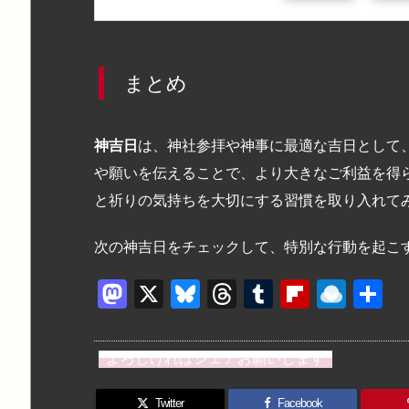
まとめ
神吉日
は、神社参拝や神事に最適な吉日として
や願いを伝えることで、より大きなご利益を得
と祈りの気持ちを大切にする習慣を取り入れて
次の神吉日をチェックして、特別な行動を起こ
M
X
Bl
T
T
Fl
R
a
u
hr
u
ip
ai
st
e
e
m
b
n
よろしければシェアお願いします
o
s
a
bl
o
dr
Twitter
Facebook