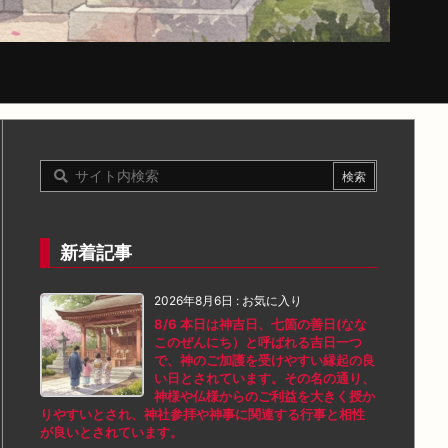
新着記事
2026年8月6日
:
お気に入り
8/6 本日は神吉日、七箇の善日(なな
このぜんにち）と呼ばれる吉日一つ
で、神のご加護を受けやすい縁起の良
い日とされています。その名の通り、
神様や仏様からのご利益を大きく授か
りやすいとされ、神社参拝や神事に関連する行事と相性
が良いとされています。