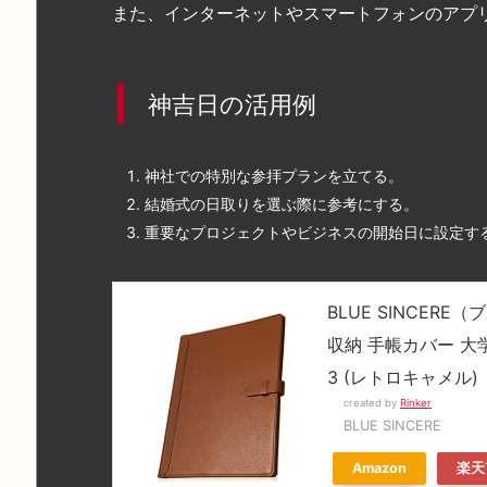
また、インターネットやスマートフォンのアプ
神吉日の活用例
神社での特別な参拝プランを立てる。
結婚式の日取りを選ぶ際に参考にする。
重要なプロジェクトやビジネスの開始日に設定す
BLUE SINCER
収納 手帳カバー 大
3 (レトロキャメル)
created by
Rinker
BLUE SINCERE
Amazon
楽天