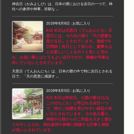
神吉日（かみよしび）は、日本の暦における吉日の一つで、神
社への参拝や神事、祈願な ...
2026年8月6日
:
お気に入り
8/6 本日は天恩日（てんおんにち）天
恩日とは、その名の通り「天の恩寵を
受ける日」とされています。連続で5
日間続く吉日として知られ、慶事をは
じめ新しいことを行うと良いと言わ
れ、お祝い事にはとてもよい吉日ですが、葬儀や弔事は
向いていないとされています。
天恩日（てんおんにち）は、日本の暦の中で特に吉日とされる
日で、「天の恩恵に感謝す ...
2026年8月5日
:
お気に入り
8/5 本日は神吉日、七箇の善日(なな
このぜんにち）と呼ばれる吉日一つ
で、神のご加護を受けやすい縁起の良
い日とされています。その名の通り、
神様や仏様からのご利益を大きく授か
りやすいとされ、神社参拝や神事に関連する行事と相性
が良いとされています。