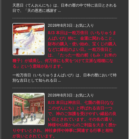
天恩日（てんおんにち）は、日本の暦の中で特に吉日とされる
日で、「天の恩恵に感謝す ...
2026年8月3日
:
お気に入り
8/3 本日は一粒万倍日（いちりゅうま
んばいび）特に、金運に関わること、
財布の購入・使い始め、宝くじの購入
などに縁起のよい日。一粒万倍日と
は、「たった一粒の籾（もみ・お米の
種子）が成長し、何万倍にも実をつけて立派な稲穂にな
る」という意味があります。
一粒万倍日（いちりゅうまんばいび）は、日本の暦において特
別な吉日として知られる日 ...
2026年8月3日
:
お気に入り
8/3 本日は神吉日、七箇の善日(なな
このぜんにち）と呼ばれる吉日一つ
で、神のご加護を受けやすい縁起の良
い日とされています。その名の通り、
神様や仏様からのご利益を大きく授か
りやすいとされ、神社参拝や神事に関連する行事と相性
が良いとされています。