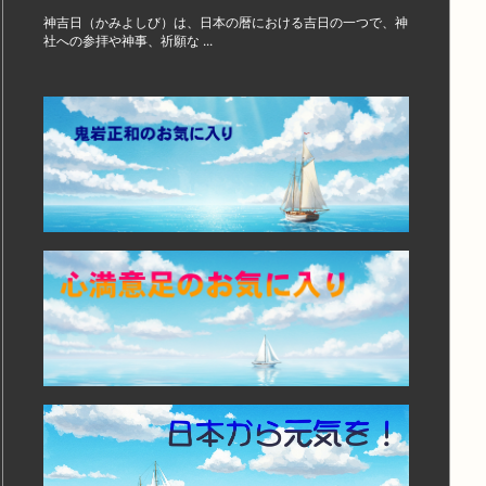
神吉日（かみよしび）は、日本の暦における吉日の一つで、神
社への参拝や神事、祈願な ...