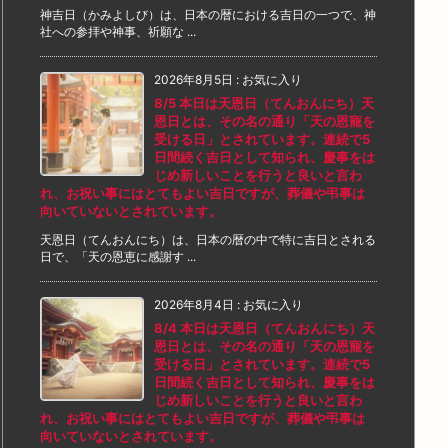
神吉日（かみよしび）は、日本の暦における吉日の一つで、神
社への参拝や神事、祈願な ...
2026年8月5日
:
お気に入り
8/5 本日は天恩日（てんおんにち）天
恩日とは、その名の通り「天の恩寵を
受ける日」とされています。連続で5
日間続く吉日として知られ、慶事をは
じめ新しいことを行うと良いと言わ
れ、お祝い事にはとてもよい吉日ですが、葬儀や弔事は
向いていないとされています。
天恩日（てんおんにち）は、日本の暦の中で特に吉日とされる
日で、「天の恩恵に感謝す ...
2026年8月4日
:
お気に入り
8/4 本日は天恩日（てんおんにち）天
恩日とは、その名の通り「天の恩寵を
受ける日」とされています。連続で5
日間続く吉日として知られ、慶事をは
じめ新しいことを行うと良いと言わ
れ、お祝い事にはとてもよい吉日ですが、葬儀や弔事は
向いていないとされています。