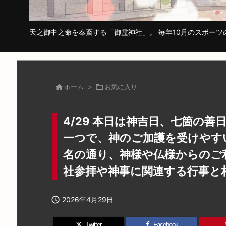
天之御中之命を奉斎する「御霊神社」。 毎年10月のスポー

ホーム
>

お気に入り
4/29 本日は神吉日、七箇の
一つで、神のご加護を受けやす
名の通り、神様や仏様からのご
社参拝や神事に関連する行事と

2026年4月29日
Twitter
Facebook