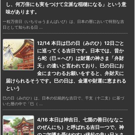
し、何万倍にも実をつけて立派な稲穂になる」という意
味があります。
一粒万倍日（いちりゅうまんばいび）は、日本の暦において特別な吉
日として知られる日 ...
12/14 本日は巳の日（みのひ）12日ごと
に巡ってくる吉日です。日本では、昔か
ら蛇（巳＝へび）は財運の神さま「弁財
天」の遣いと言われており、巳の日にお
金にまつわるお願いをすると、弁財天に
届けられるそうです。巳の日は、金運や財運に恵まれる
という
巳の日（みのひ）は、日本の伝統的な吉日で、干支（十二支）に基づ
いた暦の中で「巳（ ...
4/16 本日は神吉日、七箇の善日(ななこ
のぜんにち）と呼ばれる吉日一つで、神
のご加護を受けやすい縁起の良い日とさ