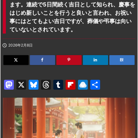
ます。連続で5日間続く吉日として知られ、慶事を
はじめ新しいことを行うと良いと言われ、お祝い
事にはとてもよい吉日ですが、葬儀や弔事は向い
ていないとされています。

2026年2月8日
B!
M
X
Bl
T
T
Fl
R
共
a
u
hr
u
ip
ai
有
st
e
e
m
b
n
o
s
a
bl
o
dr
d
k
d
r
ar
o
o
y
s
d
p.