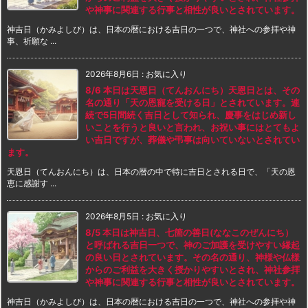
や神事に関連する行事と相性が良いとされています。
神吉日（かみよしび）は、日本の暦における吉日の一つで、神社への参拝や神
事、祈願な ...
2026年8月6日
:
お気に入り
8/6 本日は天恩日（てんおんにち）天恩日とは、その
名の通り「天の恩寵を受ける日」とされています。連
続で5日間続く吉日として知られ、慶事をはじめ新し
いことを行うと良いと言われ、お祝い事にはとてもよ
い吉日ですが、葬儀や弔事は向いていないとされてい
ます。
天恩日（てんおんにち）は、日本の暦の中で特に吉日とされる日で、「天の恩
恵に感謝す ...
2026年8月5日
:
お気に入り
8/5 本日は神吉日、七箇の善日(ななこのぜんにち）
と呼ばれる吉日一つで、神のご加護を受けやすい縁起
の良い日とされています。その名の通り、神様や仏様
からのご利益を大きく授かりやすいとされ、神社参拝
や神事に関連する行事と相性が良いとされています。
神吉日（かみよしび）は、日本の暦における吉日の一つで、神社への参拝や神