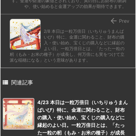
す。金運や財運の象徴とされており、寅の日にお財布の新調
や、使い始めると金運アップの効果が期待できます。

Prev
2/8 本日は一粒万倍日（いちりゅうまんば
いび）特に、金運に関わること、財布の購
入・使い始め、宝くじの購入などに縁起の
よい日。一粒万倍日とは、「たった一粒の
籾（もみ・お米の種子）が成長し、何万倍にも実をつけて立
派な稲穂になる」という意味があります。

関連記事
4/23 本日は一粒万倍日（いちりゅうまん
ばいび）特に、金運に関わること、財布
の購入・使い始め、宝くじの購入などに
縁起のよい日。一粒万倍日とは、「たっ
た一粒の籾（もみ・お米の種子）が成長