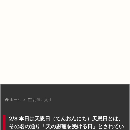

ホーム
>

お気に入り
2/8 本日は天恩日（てんおんにち）天恩日とは、
その名の通り「天の恩寵を受ける日」とされてい