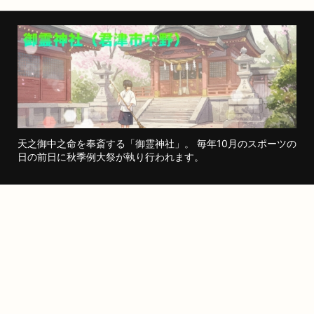
天之御中之命を奉斎する「御霊神社」。 毎年10月のスポーツの
日の前日に秋季例大祭が執り行われます。