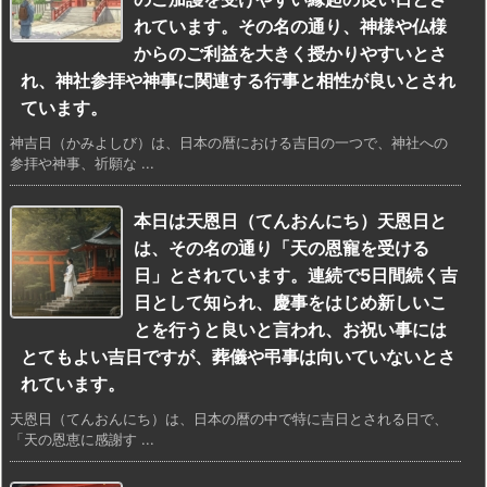
れています。その名の通り、神様や仏様
からのご利益を大きく授かりやすいとさ
れ、神社参拝や神事に関連する行事と相性が良いとされ
ています。
神吉日（かみよしび）は、日本の暦における吉日の一つで、神社への
参拝や神事、祈願な ...
本日は天恩日（てんおんにち）天恩日と
は、その名の通り「天の恩寵を受ける
日」とされています。連続で5日間続く吉
日として知られ、慶事をはじめ新しいこ
とを行うと良いと言われ、お祝い事には
とてもよい吉日ですが、葬儀や弔事は向いていないとさ
れています。
天恩日（てんおんにち）は、日本の暦の中で特に吉日とされる日で、
「天の恩恵に感謝す ...