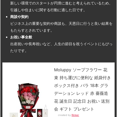
新しい環境でのスタートが円滑に進むと考えられているため、
引越しや住まいに関する行動に適した日です。
商談や契約
ビジネス上の重要な契約や商談も、天恩日に行うと良い結果を
もたらすとされています。
お祝い事全般
出産祝いや長寿祝いなど、人生の節目を祝うイベントにもぴっ
たりです。
Moluppy ソープフラワー 花
束 持ち運びに便利な 紙袋付き
ボックス付き バラ 18本 グラ
デーション レッド 赤 薔薇造
花 誕生日 記念日 お祝い 送別
会 ギフト プレゼント
created by
Rinker