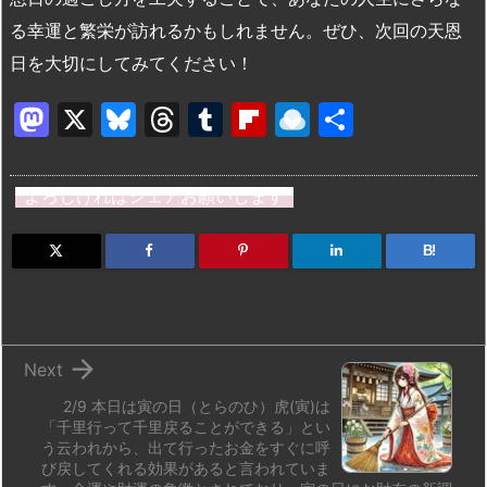
る幸運と繁栄が訪れるかもしれません。ぜひ、次回の天恩
日を大切にしてみてください！
M
X
Bl
T
T
Fl
R
共
a
u
hr
u
ip
ai
有
st
e
e
m
b
n
よろしければシェアお願いします
o
s
a
bl
o
dr
d
k
d
r
ar
o
B!
o
y
s
d
p.
n
io

Next
2/9 本日は寅の日（とらのひ）虎(寅)は
「千里行って千里戻ることができる」とい
う云われから、出て行ったお金をすぐに呼
び戻してくれる効果があると言われていま