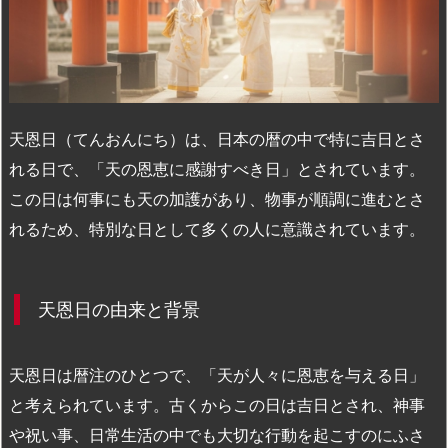
n
io
天恩日（てんおんにち）は、日本の暦の中で特に吉日とさ
れる日で、「天の恩恵に感謝すべき日」とされています。
この日は何事にも天の加護があり、物事が順調に進むとさ
れるため、特別な日として多くの人に意識されています。
天恩日の由来と背景
天恩日は暦注のひとつで、「天が人々に恩恵を与える日」
と考えられています。古くからこの日は吉日とされ、神事
や祝い事、日常生活の中でも大切な行動を起こすのにふさ