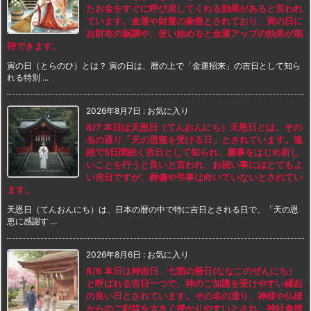
たお金をすぐに呼び戻してくれる効果があると言われ
ています。金運や財運の象徴とされており、寅の日に
お財布の新調や、使い始めると金運アップの効果が期
待できます。
寅の日（とらのひ）とは？ 寅の日は、暦の上で「金運招来」の吉日として知ら
れる特別 ...
2026年8月7日
:
お気に入り
8/7 本日は天恩日（てんおんにち）天恩日とは、その
名の通り「天の恩寵を受ける日」とされています。連
続で5日間続く吉日として知られ、慶事をはじめ新し
いことを行うと良いと言われ、お祝い事にはとてもよ
い吉日ですが、葬儀や弔事は向いていないとされてい
ます。
天恩日（てんおんにち）は、日本の暦の中で特に吉日とされる日で、「天の恩
恵に感謝す ...
2026年8月6日
:
お気に入り
8/6 本日は神吉日、七箇の善日(ななこのぜんにち）
と呼ばれる吉日一つで、神のご加護を受けやすい縁起
の良い日とされています。その名の通り、神様や仏様
からのご利益を大きく授かりやすいとされ、神社参拝