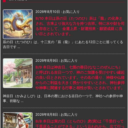
2026年8月10日
:
お気に入り
8/10 本日は辰の日（たつのひ）辰は「龍」の化身と
され、古来より強大な力を持つ吉祥。特に水や財を司
る存在として、 金運上昇・財運招来・願望成就 に良
い日とされています。
辰の日（たつのひ）は、十二支の「辰（龍）」にあたる12日ごとに巡ってくる
吉日です ...
2026年8月9日
:
お気に入り
8/9 本日は神吉日、七箇の善日(ななこのぜんにち）
と呼ばれる吉日一つで、神のご加護を受けやすい縁起
の良い日とされています。その名の通り、神様や仏様
からのご利益を大きく授かりやすいとされ、神社参拝
や神事に関連する行事と相性が良いとされています。
神吉日（かみよしび）は、日本の暦における吉日の一つで、神社への参拝や神
事、祈願な ...
2026年8月8日
:
お気に入り
8/8 本日は寅の日（とらのひ）虎(寅)は「千里行って
千里戻ることができる」という云われから、出て行っ