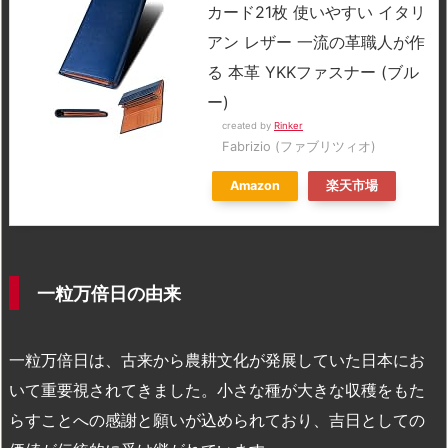
カード21枚 使いやすい イタリ
アン レザー 一流の革職人が作
る 本革 YKKファスナー (ブル
ー)
created by
Rinker
Fabrizio (ファブリツィオ)
Amazon
楽天市場
一粒万倍日の由来
一粒万倍日は、古来から農耕文化が発展していた日本にお
いて重要視されてきました。小さな種が大きな収穫をもた
らすことへの感謝と願いが込められており、吉日としての