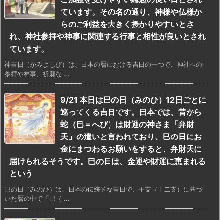
ています。その名の通り、神様や仏様か
らのご利益を大きく授かりやすいとさ
れ、神社参拝や神事に関連する行事と相性が良いとされ
ています。
神吉日（かみよしび）は、日本の暦における吉日の一つで、神社への
参拝や神事、祈願な ...
9/21 本日は巳の日（みのひ）12日ごとに
巡ってくる吉日です。日本では、昔から
蛇（巳＝へび）は財運の神さま「弁財
天」の遣いと言われており、巳の日にお
金にまつわるお願いをすると、弁財天に
届けられるそうです。巳の日は、金運や財運に恵まれる
という
巳の日（みのひ）は、日本の伝統的な吉日で、干支（十二支）に基づ
いた暦の中で「巳（ ...