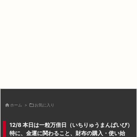

ホーム
>

お気に入り
12/8 本日は一粒万倍日（いちりゅうまんばいび）
特に、金運に関わること、財布の購入・使い始