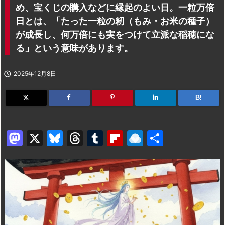
め、宝くじの購入などに縁起のよい日。一粒万倍
日とは、「たった一粒の籾（もみ・お米の種子）
が成長し、何万倍にも実をつけて立派な稲穂にな
る」という意味があります。

2025年12月8日
B!
M
X
Bl
T
T
Fl
R
共
a
u
hr
u
ip
ai
有
st
e
e
m
b
n
o
s
a
bl
o
dr
d
k
d
r
ar
o
o
y
s
d
p.