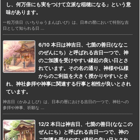
し、何万倍にも実をつけて立派な稲穂になる」という意
味があります。
一粒万倍日（いちりゅうまんばいび）は、日本の暦において特別な吉
日として知られる日 ...
6/10 本日は神吉日、七箇の善日(ななこ
のぜんにち）と呼ばれる吉日一つで、神
のご加護を受けやすい縁起の良い日とさ
れています。その名の通り、神様や仏様
からのご利益を大きく授かりやすいとさ
れ、神社参拝や神事に関連する行事と相性が良いとされ
ています。
神吉日（かみよしび）は、日本の暦における吉日の一つで、神社への
参拝や神事、祈願な ...
12/2 本日は神吉日、七箇の善日(ななこの
ぜんにち）と呼ばれる吉日一つで、神の
ご加護を受けやすい縁起の良い日とされ