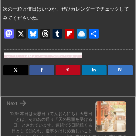
次の一粒万倍日はいつか、ぜひカレンダーでチェックして
みてくださいね。
M
X
Bl
T
T
Fl
R
共
a
u
hr
u
ip
ai
有
st
e
e
m
b
n
よろしければシェアお願いします
o
s
a
bl
o
dr
d
k
d
r
ar
o
B!
o
y
s
d
p.
n
io

Next
12/9 本日は天恩日（てんおんにち）天恩日
とは、その名の通り「天の恩寵を受ける
日」とされています。連続で5日間続く吉
日として知られ、慶事をはじめ新しいこと