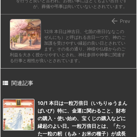
を行うと良いと言われ、お祝い事にはとてもよい吉日です
が、葬儀や弔事は向いていないとされています。

Prev
12/8 本日は神吉日、七箇の善日(ななこの
ぜんにち）と呼ばれる吉日一つで、神のご
加護を受けやすい縁起の良い日とされてい
ます。その名の通り、神様や仏様からのご
利益を大きく授かりやすいとされ、神社参拝や神事に関連す
る行事と相性が良いとされています。

関連記事
10/1 本日は一粒万倍日（いちりゅうまん
ばいび）特に、金運に関わること、財布
の購入・使い始め、宝くじの購入などに
縁起のよい日。一粒万倍日とは、「たっ
た一粒の籾（もみ・お米の種子）が成長