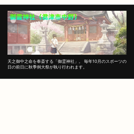
天之御中之命を奉斎する「御霊神社」。 毎年10月のスポーツの
日の前日に秋季例大祭が執り行われます。