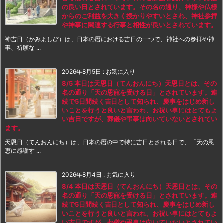
の良い日とされています。その名の通り、神様や仏様
からのご利益を大きく授かりやすいとされ、神社参拝
や神事に関連する行事と相性が良いとされています。
神吉日（かみよしび）は、日本の暦における吉日の一つで、神社への参拝や神
事、祈願な ...
2026年8月5日
:
お気に入り
8/5 本日は天恩日（てんおんにち）天恩日とは、その
名の通り「天の恩寵を受ける日」とされています。連
続で5日間続く吉日として知られ、慶事をはじめ新し
いことを行うと良いと言われ、お祝い事にはとてもよ
い吉日ですが、葬儀や弔事は向いていないとされてい
ます。
天恩日（てんおんにち）は、日本の暦の中で特に吉日とされる日で、「天の恩
恵に感謝す ...
2026年8月4日
:
お気に入り
8/4 本日は天恩日（てんおんにち）天恩日とは、その
名の通り「天の恩寵を受ける日」とされています。連
続で5日間続く吉日として知られ、慶事をはじめ新し
いことを行うと良いと言われ、お祝い事にはとてもよ
い吉日ですが、葬儀や弔事は向いていないとされてい