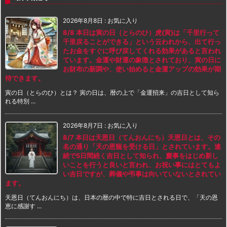
2026年8月8日
:
お気に入り
8/8 本日は寅の日（とらのひ）虎(寅)は「千里行って
千里戻ることができる」という云われから、出て行っ
たお金をすぐに呼び戻してくれる効果があると言われ
ています。金運や財運の象徴とされており、寅の日に
お財布の新調や、使い始めると金運アップの効果が期
待できます。
寅の日（とらのひ）とは？ 寅の日は、暦の上で「金運招来」の吉日として知ら
れる特別 ...
2026年8月7日
:
お気に入り
8/7 本日は天恩日（てんおんにち）天恩日とは、その
名の通り「天の恩寵を受ける日」とされています。連
続で5日間続く吉日として知られ、慶事をはじめ新し
いことを行うと良いと言われ、お祝い事にはとてもよ
い吉日ですが、葬儀や弔事は向いていないとされてい
ます。
天恩日（てんおんにち）は、日本の暦の中で特に吉日とされる日で、「天の恩
恵に感謝す ...