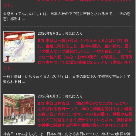
ます。
天恩日（てんおんにち）は、日本の暦の中で特に吉日とされる日で、「天の恩
恵に感謝す ...
2026年8月3日
:
お気に入り
8/3 本日は一粒万倍日（いちりゅうまんばいび）特
に、金運に関わること、財布の購入・使い始め、宝く
じの購入などに縁起のよい日。一粒万倍日とは、「た
った一粒の籾（もみ・お米の種子）が成長し、何万倍
にも実をつけて立派な稲穂になる」という意味があり
ます。
一粒万倍日（いちりゅうまんばいび）は、日本の暦において特別な吉日として
知られる日 ...
2026年8月3日
:
お気に入り
8/3 本日は神吉日、七箇の善日(ななこのぜんにち）
と呼ばれる吉日一つで、神のご加護を受けやすい縁起
の良い日とされています。その名の通り、神様や仏様
からのご利益を大きく授かりやすいとされ、神社参拝
や神事に関連する行事と相性が良いとされています。
神吉日（かみよしび）は、日本の暦における吉日の一つで、神社への参拝や神