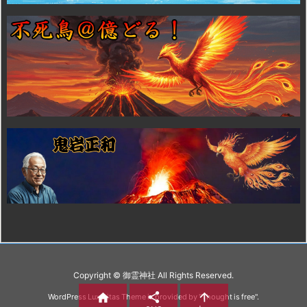
Copyright ©
御霊神社
All Rights Reserved.



WordPress Luxeritas Theme is provided by "
Thought is free
".