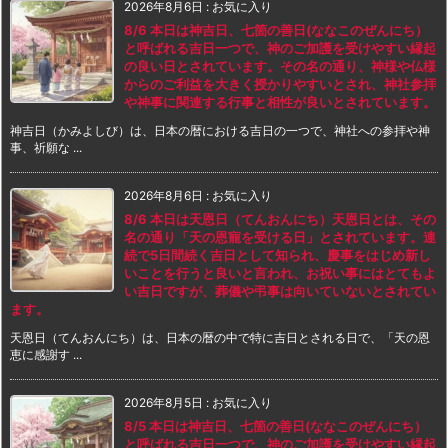
2026年8月6日
:
お気に入り
8/6 本日は神吉日、七箇の善日(ななこのぜんにち）
と呼ばれる吉日一つで、神のご加護を受けやすい縁起
の良い日とされています。その名の通り、神様や仏様
からのご利益を大きく授かりやすいとされ、神社参拝
や神事に関連する行事と相性が良いとされています。
神吉日（かみよしび）は、日本の暦における吉日の一つで、神社への参拝や神
事、祈願な ...
2026年8月6日
:
お気に入り
8/6 本日は天恩日（てんおんにち）天恩日とは、その
名の通り「天の恩寵を受ける日」とされています。連
続で5日間続く吉日として知られ、慶事をはじめ新し
いことを行うと良いと言われ、お祝い事にはとてもよ
い吉日ですが、葬儀や弔事は向いていないとされてい
ます。
天恩日（てんおんにち）は、日本の暦の中で特に吉日とされる日で、「天の恩
恵に感謝す ...
2026年8月5日
:
お気に入り
8/5 本日は神吉日、七箇の善日(ななこのぜんにち）
と呼ばれる吉日一つで、神のご加護を受けやすい縁起