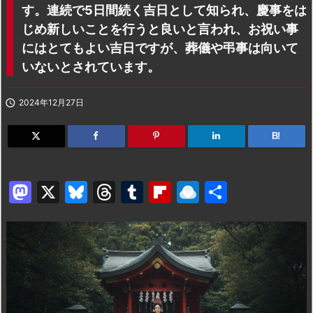
す。連続で5日間続く吉日として知られ、慶事をは
じめ新しいことを行うと良いと言われ、お祝い事
にはとてもよい吉日ですが、葬儀や弔事は向いて
いないとされています。

2024年12月27日
B!
M
X
Bl
T
T
Fl
R
共
a
u
hr
u
ip
ai
有
st
e
e
m
b
n
o
s
a
bl
o
dr
d
k
d
r
ar
o
o
y
s
d
p.