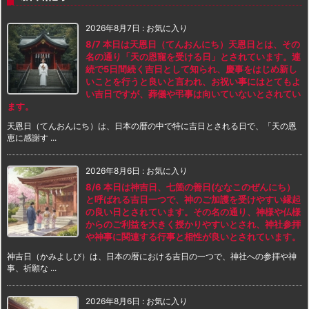
2026年8月7日
:
お気に入り
8/7 本日は天恩日（てんおんにち）天恩日とは、その
名の通り「天の恩寵を受ける日」とされています。連
続で5日間続く吉日として知られ、慶事をはじめ新し
いことを行うと良いと言われ、お祝い事にはとてもよ
い吉日ですが、葬儀や弔事は向いていないとされてい
ます。
天恩日（てんおんにち）は、日本の暦の中で特に吉日とされる日で、「天の恩
恵に感謝す ...
2026年8月6日
:
お気に入り
8/6 本日は神吉日、七箇の善日(ななこのぜんにち）
と呼ばれる吉日一つで、神のご加護を受けやすい縁起
の良い日とされています。その名の通り、神様や仏様
からのご利益を大きく授かりやすいとされ、神社参拝
や神事に関連する行事と相性が良いとされています。
神吉日（かみよしび）は、日本の暦における吉日の一つで、神社への参拝や神
事、祈願な ...
2026年8月6日
:
お気に入り