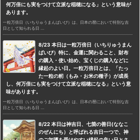
何万倍にも実をつけて立派な稲穂になる」という意味が
あります。
一粒万倍日（いちりゅうまんばいび）は、日本の暦において特別な吉
日として知られる日 ...
8/23 本日は一粒万倍日（いちりゅうまん
ばいび）特に、金運に関わること、財布
の購入・使い始め、宝くじの購入などに
縁起のよい日。一粒万倍日とは、「たっ
た一粒の籾（もみ・お米の種子）が成長
し、何万倍にも実をつけて立派な稲穂になる」という意
味があります。
一粒万倍日（いちりゅうまんばいび）は、日本の暦において特別な吉
日として知られる日 ...
8/22 本日は神吉日、七箇の善日(ななこ
のぜんにち）と呼ばれる吉日一つで、神
のご加護を受けやすい縁起の良い日とさ