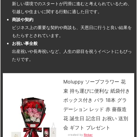
新しい環境でのスタートが円滑に進むと考えられているため、
引越しや住まいに関する行動に適した日です。
商談や契約
ビジネス上の重要な契約や商談も、天恩日に行うと良い結果を
もたらすとされています。
お祝い事全般
出産祝いや長寿祝いなど、人生の節目を祝うイベントにもぴっ
たりです。
Moluppy ソープフラワー 花
束 持ち運びに便利な 紙袋付き
ボックス付き バラ 18本 グラ
デーション レッド 赤 薔薇造
花 誕生日 記念日 お祝い 送別
会 ギフト プレゼント
created by
Rinker