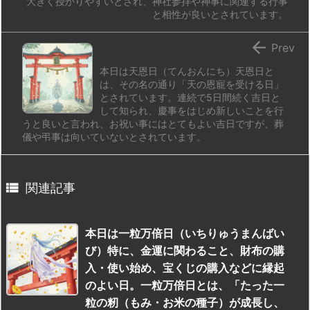
大きく授かりやすいとされ、神社参拝や神事に関連する行事
と相性が良いとされています。

Prev
本日は天恩日（てんおんにち）天恩日と
は、その名の通り「天の恩寵を受ける日」
とされています。連続で5日間続く吉日と
して知られ、慶事をはじめ新しいことを行
うと良いと言われ、お祝い事にはとてもよい吉日ですが、葬
儀や弔事は向いていないとされています。

関連記事
本日は一粒万倍日（いちりゅうまんばい
び）特に、金運に関わること、財布の購
入・使い始め、宝くじの購入などに縁起
のよい日。一粒万倍日とは、「たった一
粒の籾（もみ・お米の種子）が成長し、