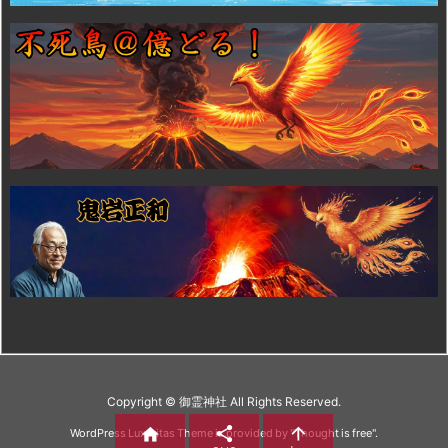
Copyright ©
御霊神社
All Rights Reserved.



WordPress Luxeritas Theme is provided by "
Thought is free
".