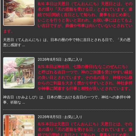
8/6 本日は天恩日（てんおんにち）天恩日とは、その
名の通り「天の恩寵を受ける日」とされています。連
続で5日間続く吉日として知られ、慶事をはじめ新し
いことを行うと良いと言われ、お祝い事にはとてもよ
い吉日ですが、葬儀や弔事は向いていないとされてい
ます。
天恩日（てんおんにち）は、日本の暦の中で特に吉日とされる日で、「天の恩
恵に感謝す ...
2026年8月5日
:
お気に入り
8/5 本日は神吉日、七箇の善日(ななこのぜんにち）
と呼ばれる吉日一つで、神のご加護を受けやすい縁起
の良い日とされています。その名の通り、神様や仏様
からのご利益を大きく授かりやすいとされ、神社参拝
や神事に関連する行事と相性が良いとされています。
神吉日（かみよしび）は、日本の暦における吉日の一つで、神社への参拝や神
事、祈願な ...
2026年8月5日
:
お気に入り
8/5 本日は天恩日（てんおんにち）天恩日とは、その
名の通り「天の恩寵を受ける日」とされています。連
続で5日間続く吉日として知られ、慶事をはじめ新し