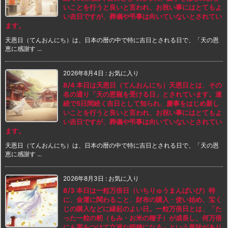
いことを行うと良いと言われ、お祝い事にはとてもよ
い吉日ですが、葬儀や弔事は向いていないとされてい
ます。
天恩日（てんおんにち）は、日本の暦の中で特に吉日とされる日で、「天の恩
恵に感謝す ...
2026年8月4日
:
お気に入り
8/4 本日は天恩日（てんおんにち）天恩日とは、その
名の通り「天の恩寵を受ける日」とされています。連
続で5日間続く吉日として知られ、慶事をはじめ新し
いことを行うと良いと言われ、お祝い事にはとてもよ
い吉日ですが、葬儀や弔事は向いていないとされてい
ます。
天恩日（てんおんにち）は、日本の暦の中で特に吉日とされる日で、「天の恩
恵に感謝す ...
2026年8月3日
:
お気に入り
8/3 本日は一粒万倍日（いちりゅうまんばいび）特
に、金運に関わること、財布の購入・使い始め、宝く
じの購入などに縁起のよい日。一粒万倍日とは、「た
った一粒の籾（もみ・お米の種子）が成長し、何万倍
にも実をつけて立派な稲穂になる」という意味があり