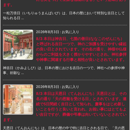
ます。
一粒万倍日（いちりゅうまんばいび）は、日本の暦において特別な吉日として
知られる日 ...
2026年8月3日
:
お気に入り
8/3 本日は神吉日、七箇の善日(ななこのぜんにち）
と呼ばれる吉日一つで、神のご加護を受けやすい縁起
の良い日とされています。その名の通り、神様や仏様
からのご利益を大きく授かりやすいとされ、神社参拝
や神事に関連する行事と相性が良いとされています。
神吉日（かみよしび）は、日本の暦における吉日の一つで、神社への参拝や神
事、祈願な ...
2026年8月3日
:
お気に入り
8/3 本日は天恩日（てんおんにち）天恩日とは、その
名の通り「天の恩寵を受ける日」とされています。連
続で5日間続く吉日として知られ、慶事をはじめ新し
いことを行うと良いと言われ、お祝い事にはとてもよ
い吉日ですが、葬儀や弔事は向いていないとされてい
ます。
天恩日（てんおんにち）は、日本の暦の中で特に吉日とされる日で、「天の恩