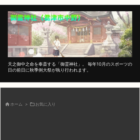
天之御中之命を奉斎する「御霊神社」。 毎年10月のスポーツの
日の前日に秋季例大祭が執り行われます。

ホーム
>

お気に入り