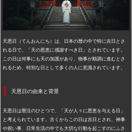
n
io
天恩日（てんおんにち）は、日本の暦の中で特に吉日とさ
れる日で、「天の恩恵に感謝すべき日」とされています。
この日は何事にも天の加護があり、物事が順調に進むとさ
れるため、特別な日として多くの人に意識されています。
天恩日の由来と背景
天恩日は暦注のひとつで、「天が人々に恩恵を与える日」
と考えられています。古くからこの日は吉日とされ、神事
や祝い事、日常生活の中でも大切な行動を起こすのにふさ