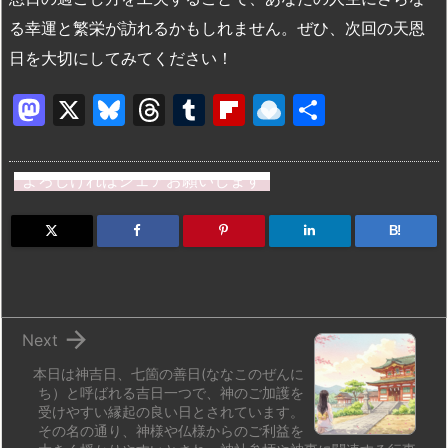
る幸運と繁栄が訪れるかもしれません。ぜひ、次回の天恩
日を大切にしてみてください！
M
X
Bl
T
T
Fl
R
共
a
u
hr
u
ip
ai
有
st
e
e
m
b
n
よろしければシェアお願いします
o
s
a
bl
o
dr
d
k
d
r
ar
o
B!
o
y
s
d
p.
n
io

Next
本日は神吉日、七箇の善日(ななこのぜんに
ち）と呼ばれる吉日一つで、神のご加護を
受けやすい縁起の良い日とされています。
その名の通り、神様や仏様からのご利益を