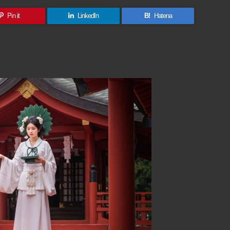
Pin it
LinkedIn
B!
Hatena
共
有