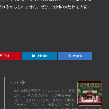
訪れるかもしれません。ぜひ、次回の天恩日を大切に
共
有
Pin it
LinkedIn
B!
Hatena

Next
10/9 本日は天恩日（てんおんにち）天恩
日とは、その名の通り「天の恩寵を受け
る日」とされています。連続で5日間続
く吉日として知られ、慶事をはじめ新し