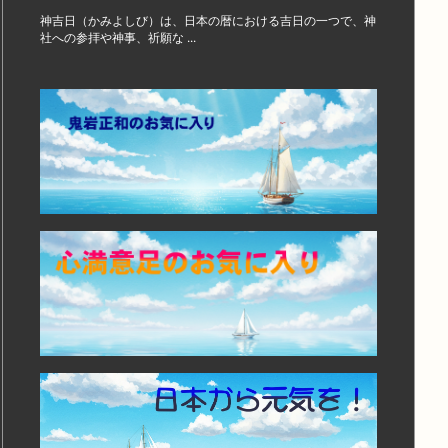
神吉日（かみよしび）は、日本の暦における吉日の一つで、神
社への参拝や神事、祈願な ...