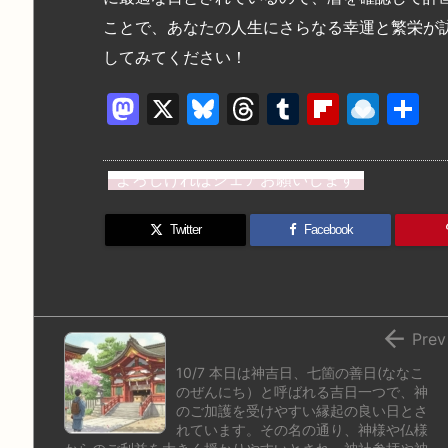
ことで、あなたの人生にさらなる幸運と繁栄が
してみてください！
M
X
Bl
T
T
Fl
R
a
u
hr
u
ip
ai
st
e
e
m
b
n
よろしければシェアお願いします
o
s
a
bl
o
dr
d
k
d
r
ar
o
Twitter
Facebook
o
y
s
d
p.
n
io

Prev
10/7 本日は神吉日、七箇の善日(ななこ
のぜんにち）と呼ばれる吉日一つで、神
のご加護を受けやすい縁起の良い日とさ
れています。その名の通り、神様や仏様