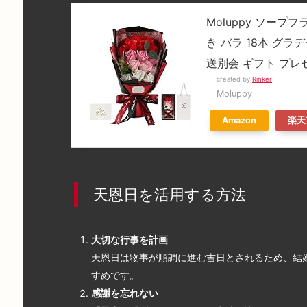
Moluppy ソープ
き バラ 18本 グラ
送別会 ギフト プレ
created by
Rinker
Moluppy
Amazon
楽天
天恩日を活用する方法
大切な行事を計画
天恩日は物事が順調に進む吉日とされるため、結
すめです。
感謝を忘れない