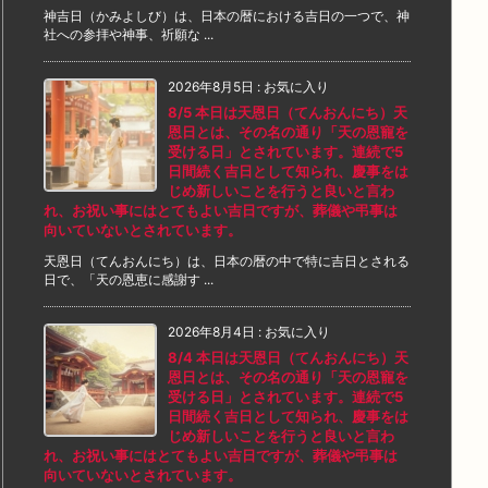
神吉日（かみよしび）は、日本の暦における吉日の一つで、神
社への参拝や神事、祈願な ...
2026年8月5日
:
お気に入り
8/5 本日は天恩日（てんおんにち）天
恩日とは、その名の通り「天の恩寵を
受ける日」とされています。連続で5
日間続く吉日として知られ、慶事をは
じめ新しいことを行うと良いと言わ
れ、お祝い事にはとてもよい吉日ですが、葬儀や弔事は
向いていないとされています。
天恩日（てんおんにち）は、日本の暦の中で特に吉日とされる
日で、「天の恩恵に感謝す ...
2026年8月4日
:
お気に入り
8/4 本日は天恩日（てんおんにち）天
恩日とは、その名の通り「天の恩寵を
受ける日」とされています。連続で5
日間続く吉日として知られ、慶事をは
じめ新しいことを行うと良いと言わ
れ、お祝い事にはとてもよい吉日ですが、葬儀や弔事は
向いていないとされています。