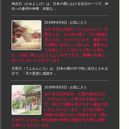
神吉日（かみよしび）は、日本の暦における吉日の一つで、神
社への参拝や神事、祈願な ...
2026年8月6日
:
お気に入り
8/6 本日は天恩日（てんおんにち）天
恩日とは、その名の通り「天の恩寵を
受ける日」とされています。連続で5
日間続く吉日として知られ、慶事をは
じめ新しいことを行うと良いと言わ
れ、お祝い事にはとてもよい吉日ですが、葬儀や弔事は
向いていないとされています。
天恩日（てんおんにち）は、日本の暦の中で特に吉日とされる
日で、「天の恩恵に感謝す ...
2026年8月5日
:
お気に入り
8/5 本日は神吉日、七箇の善日(なな
このぜんにち）と呼ばれる吉日一つ
で、神のご加護を受けやすい縁起の良
い日とされています。その名の通り、
神様や仏様からのご利益を大きく授か
りやすいとされ、神社参拝や神事に関連する行事と相性
が良いとされています。