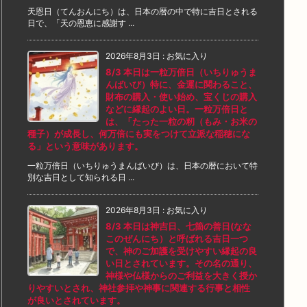
天恩日（てんおんにち）は、日本の暦の中で特に吉日とされる
日で、「天の恩恵に感謝す ...
2026年8月3日
:
お気に入り
8/3 本日は一粒万倍日（いちりゅうま
んばいび）特に、金運に関わること、
財布の購入・使い始め、宝くじの購入
などに縁起のよい日。一粒万倍日と
は、「たった一粒の籾（もみ・お米の
種子）が成長し、何万倍にも実をつけて立派な稲穂にな
る」という意味があります。
一粒万倍日（いちりゅうまんばいび）は、日本の暦において特
別な吉日として知られる日 ...
2026年8月3日
:
お気に入り
8/3 本日は神吉日、七箇の善日(なな
このぜんにち）と呼ばれる吉日一つ
で、神のご加護を受けやすい縁起の良
い日とされています。その名の通り、
神様や仏様からのご利益を大きく授か
りやすいとされ、神社参拝や神事に関連する行事と相性
が良いとされています。