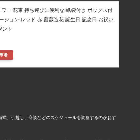
フラワー 花束 持ち運びに便利な 紙袋付き ボックス付
デーション レッド 赤 薔薇造花 誕生日 記念日 お祝い
ゼント
市場
婚式、引越し、商談などのスケジュールを調整するのがおす