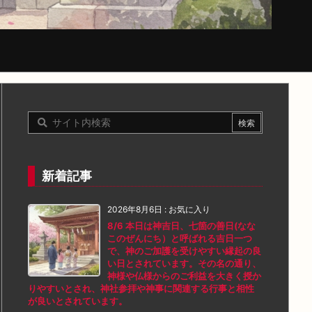
新着記事
2026年8月6日
:
お気に入り
8/6 本日は神吉日、七箇の善日(なな
このぜんにち）と呼ばれる吉日一つ
で、神のご加護を受けやすい縁起の良
い日とされています。その名の通り、
神様や仏様からのご利益を大きく授か
りやすいとされ、神社参拝や神事に関連する行事と相性
が良いとされています。