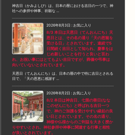
神吉日（かみよしび）は、日本の暦における吉日の一つで、神
社への参拝や神事、祈願な ...
2026年8月3日
:
お気に入り
8/3 本日は天恩日（てんおんにち）天
恩日とは、その名の通り「天の恩寵を
受ける日」とされています。連続で5
日間続く吉日として知られ、慶事をは
じめ新しいことを行うと良いと言わ
れ、お祝い事にはとてもよい吉日ですが、葬儀や弔事は
向いていないとされています。
天恩日（てんおんにち）は、日本の暦の中で特に吉日とされる
日で、「天の恩恵に感謝す ...
2026年8月2日
:
お気に入り
8/2 本日は神吉日、七箇の善日(なな
このぜんにち）と呼ばれる吉日一つ
で、神のご加護を受けやすい縁起の良
い日とされています。その名の通り、
神様や仏様からのご利益を大きく授か
りやすいとされ、神社参拝や神事に関連する行事と相性
が良いとされています。