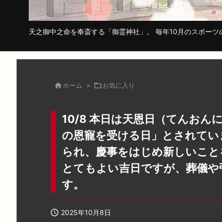
天之御中之命を奉斎する「御霊神社」。 毎年10月のスポー

ホーム
>

お気に入り
10/8 本日は天恩日（てんお
の恩寵を受ける日」とされてい
られ、慶事をはじめ新しいこと
とてもよい吉日ですが、葬儀や
す。

2025年10月8日