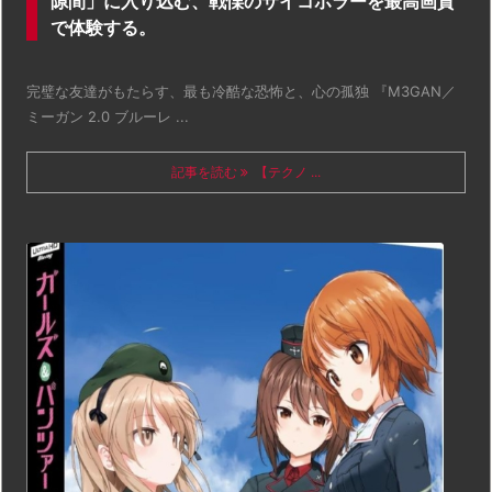
隙間」に入り込む、戦慄のサイコホラーを最高画質
で体験する。
完璧な友達がもたらす、最も冷酷な恐怖と、心の孤独 『M3GAN／
ミーガン 2.0 ブルーレ ...
記事を読む
【テクノ ...