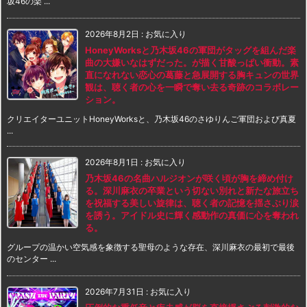
坂46の楽 ...
2026年8月2日
:
お気に入り
HoneyWorksと乃木坂46の軍団がタッグを組んだ楽
曲の大嫌いなはずだった。が描く甘酸っぱい衝動。素
直になれない恋心の葛藤と急展開する胸キュンの世界
観は、聴く者の心を一瞬で奪い去る奇跡のコラボレー
ション。
クリエイターユニットHoneyWorksと、乃木坂46のさゆりんご軍団および真夏
...
2026年8月1日
:
お気に入り
乃木坂46の名曲ハルジオンが咲く頃が胸を締め付け
る。深川麻衣の卒業という切ない別れと新たな旅立ち
を祝福する美しい旋律は、聴く者の記憶を揺さぶり涙
を誘う。アイドル史に輝く感動作の真価に心を奪われ
る。
グループの温かい空気感を象徴する聖母のような存在、深川麻衣の最初で最後
のセンター ...
2026年7月31日
:
お気に入り