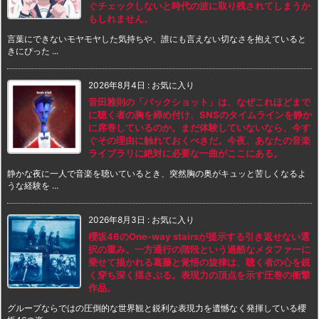
ぐチェックしないと時代の波に取り残されてしまうか
もしれません。
言葉にできないモヤモヤした気持ちや、誰にも言えない切なさを抱えていると
きにぴった ...
2026年8月4日
:
お気に入り
音田雅則の「バックショット」は、なぜこれほどまで
に聴く者の胸を締め付け、SNSのタイムラインを静か
に席巻しているのか。まだ体験していないなら、今す
ぐその理由に触れておくべきだ。今夜、あなたの音楽
ライブラリに絶対に必要な一曲がここにある。
静かな夜に一人で音楽を聴いているとき、突然胸の奥がキュッと苦しくなるよ
うな経験を ...
2026年8月3日
:
お気に入り
櫻坂46のOne-way stairsが提示する引き返せない選
択の重み。一方通行の階段という過酷なメタファーに
乗せて描かれる葛藤と覚悟の旋律は、聴く者の心を鋭
く穿ち深く揺さぶる。表現力の頂点を示す圧巻の衝撃
作品。
グループならではの圧倒的な世界観と鋭利な表現力を遺憾なく発揮している櫻