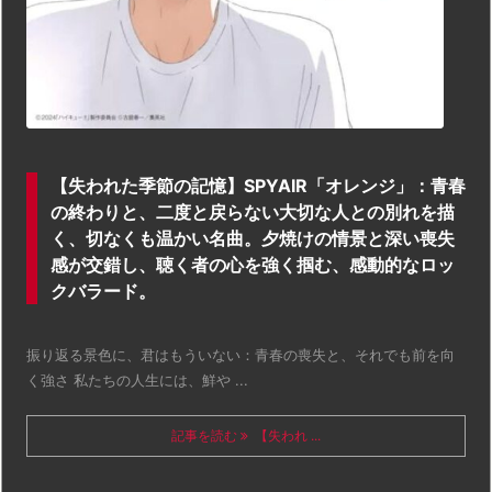
【失われた季節の記憶】SPYAIR「オレンジ」：青春
の終わりと、二度と戻らない大切な人との別れを描
く、切なくも温かい名曲。夕焼けの情景と深い喪失
感が交錯し、聴く者の心を強く掴む、感動的なロッ
クバラード。
振り返る景色に、君はもういない：青春の喪失と、それでも前を向
く強さ 私たちの人生には、鮮や ...
記事を読む
【失われ ...