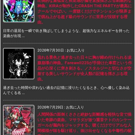
圧倒的な重低音と疾走感が脳を直接揺さぶる刺激的な
神曲。KIRAが制作したCRASH THE PARTYが最高に
クールでやばい。一度聴くだけでテンションが限界ま
で跳ね上がる超ド級のサウンドに世界が没頭する理
由。
日常の退屈を一瞬で吹き飛ばしてしまうような、超強力なエネルギーを持った
楽曲が出現 ...
2026年7月30日
:
お気に入り
流れる景色と過ぎ去った日々に胸が締め付けられる涙
腺崩壊の神曲。Farewell225が手掛けた車窓という作
品が心深くに突き刺さる。ノスタルジーと切なさが交
差する美しいサウンドが全人類の記憶を揺さぶる理
由。
過ぎ去った時間や戻れない過去の記憶に浸りたくなるとき、心へ優しく染み込
んでくる名 ...
2026年7月29日
:
お気に入り
人間関係の面倒くささと絶妙な距離感を軽快な音で描
いた奇跡の楽曲。マサラダが放つ重音テトのカンケー
ガールが脳内をジャックする。聴くだけでリアルな人
間模様が頭を駆け巡り、抜け出せなくなる中毒性の秘