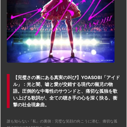
【完璧さの裏にある真実の叫び】YOASOBI「アイド
ル」：光と闇、嘘と愛が交錯する現代の寵児の物
語。圧倒的な中毒性のサウンドと、痛切な孤独を歌
い上げる歌詞が、全ての聴き手の心を深く抉る、衝
撃の社会現象曲。
誰も知らない「私」の裏側：完璧な笑顔の向こうに潜む、痛切な孤