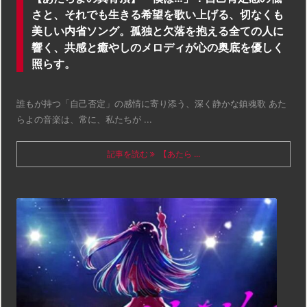
さと、それでも生きる希望を歌い上げる、切なくも
美しい内省ソング。孤独と欠落を抱える全ての人に
響く、共感と癒やしのメロディが心の奥底を優しく
照らす。
誰もが持つ「自己否定」の感情に寄り添う、深く静かな鎮魂歌 あた
らよの音楽は、常に、私たちが ...
記事を読む
【あたら ...