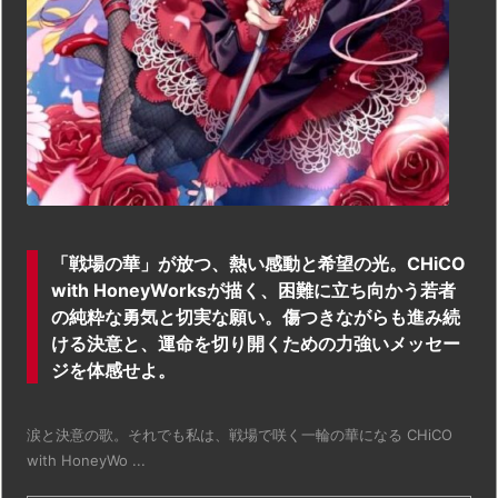
「戦場の華」が放つ、熱い感動と希望の光。CHiCO
with HoneyWorksが描く、困難に立ち向かう若者
の純粋な勇気と切実な願い。傷つきながらも進み続
ける決意と、運命を切り開くための力強いメッセー
ジを体感せよ。
涙と決意の歌。それでも私は、戦場で咲く一輪の華になる CHiCO
with HoneyWo ...