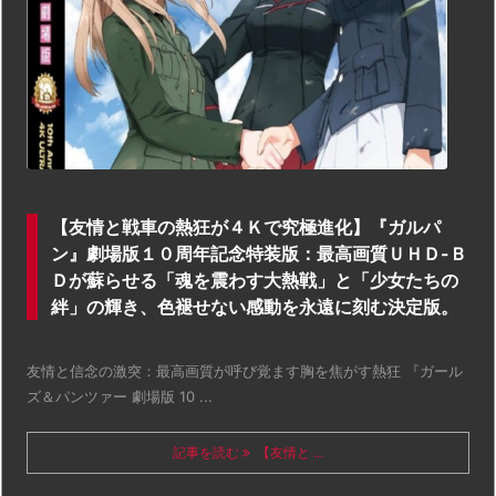
【友情と戦車の熱狂が４Ｋで究極進化】『ガルパ
ン』劇場版１０周年記念特装版：最高画質ＵＨＤ-Ｂ
Ｄが蘇らせる「魂を震わす大熱戦」と「少女たちの
絆」の輝き、色褪せない感動を永遠に刻む決定版。
友情と信念の激突：最高画質が呼び覚ます胸を焦がす熱狂 『ガール
ズ＆パンツァー 劇場版 10 ...
記事を読む
【友情と ...