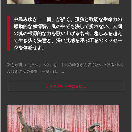
中島みゆき「一樹」が描く、孤独と強靭な生命力の
感動的な叙情詩。嵐の中でも決して折れない、人間
の魂の根源的な力を歌い上げる名曲。悲しみを超え
て生き抜く決意と、深い共感を呼ぶ圧巻のメッセー
ジを体感せよ。
誰もが持つ「折れない心」を、中島みゆきが力強く歌い上げる 中島
みゆきさんの楽曲「一樹」は、 ...
記事を読む
中島みゆ ...