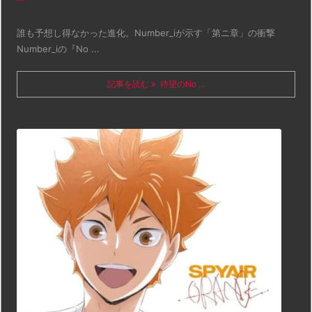
誰も予想し得なかった進化。Number_iが示す「第ニ章」の衝撃
Number_iの『No ...
記事を読む
待望のNo ...