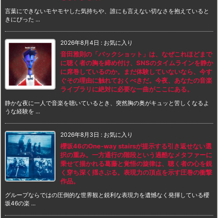
言葉にできないモヤモヤした気持ちや、誰にも言えない切なさを抱えていると
きにぴった ...
2026年8月4日
:
お気に入り
音田雅則の「バックショット」は、なぜこれほどまで
に聴く者の胸を締め付け、SNSのタイムラインを静か
に席巻しているのか。まだ体験していないなら、今す
ぐその理由に触れておくべきだ。今夜、あなたの音楽
ライブラリに絶対に必要な一曲がここにある。
静かな夜に一人で音楽を聴いているとき、突然胸の奥がキュッと苦しくなるよ
うな経験を ...
2026年8月3日
:
お気に入り
櫻坂46のOne-way stairsが提示する引き返せない選
択の重み。一方通行の階段という過酷なメタファーに
乗せて描かれる葛藤と覚悟の旋律は、聴く者の心を鋭
く穿ち深く揺さぶる。表現力の頂点を示す圧巻の衝撃
作品。
グループならではの圧倒的な世界観と鋭利な表現力を遺憾なく発揮している櫻
坂46の楽 ...