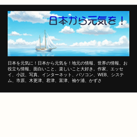
日本を元気に！日本から元気を！地元の情報、世界の情報、お
役立ち情報、面白いこと、楽しいこと大好き。作家、エッセ
イ、小説、写真、インターネット、パソコン、WEB、システ
ム、市原、木更津、君津、富津、袖ケ浦、かずさ