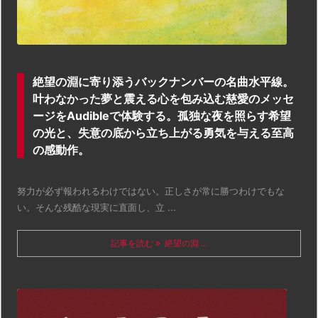
絶望の淵に寄り添うバックナンバーの名曲水平線。
叶わなかった夢と震える心を包み込む慈愛のメッセ
ージをAudibleで体験する。孤独な夜を照らす希望
の光と、失意の底から立ち上がる勇気を与える至高
の感動作。
努力が必ず報われるわけではない。正しさが常に勝つわけでもな
い。そんな残酷な現実に直面し、立 ...
記事を読む
絶望の淵 ...