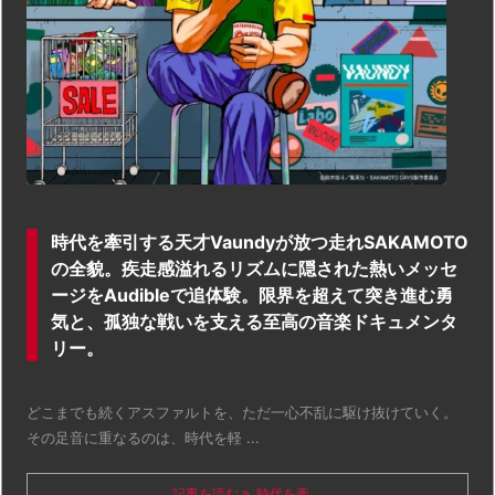
時代を牽引する天才Vaundyが放つ走れSAKAMOTO
の全貌。疾走感溢れるリズムに隠された熱いメッセ
ージをAudibleで追体験。限界を超えて突き進む勇
気と、孤独な戦いを支える至高の音楽ドキュメンタ
リー。
どこまでも続くアスファルトを、ただ一心不乱に駆け抜けていく。
その足音に重なるのは、時代を軽 ...
記事を読む
時代を牽 ...