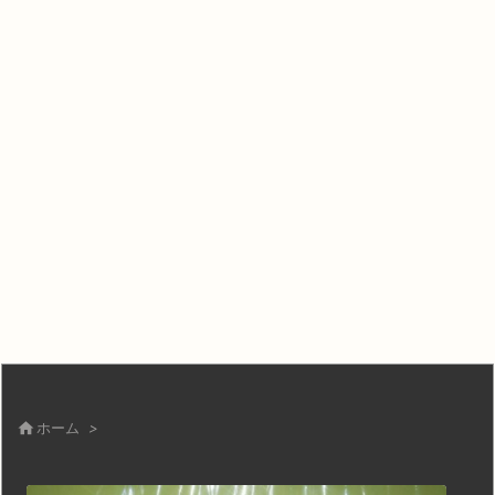

ホーム
>