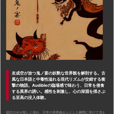
友成空が放つ鬼ノ宴の妖艶な世界観を解剖する。古
風な日本語と中毒性溢れる現代リズムが交錯する衝
撃の物語。Audibleの臨場感で味わう、日常を侵食
する異界の誘い。感性を刺激し、心の深淵を揺さぶ
る至高の没入体験。
提灯の火が怪しく揺れ、日常の境界線がふとした瞬間に溶けて消え