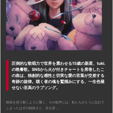
圧倒的な歌唱力で世界を震わせる15歳の新星、tuki.
の晩餐歌。SNSから火が付きチャートを席巻したこ
の曲は、独創的な感性と切実な愛の言葉が交差する
奇跡の旋律。聴く者の魂を鷲掴みにする、一生色褪
せない至高のラブソング。
静寂を切り裂くように響く、その歌声には、私たちがとうに忘れて
しまったはずの純粋さと、目を背 ...