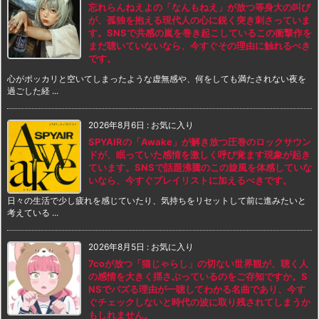
忘れらんねえよの「なんもねえ」が放つ等身大の叫び
が、孤独を抱える現代人の心に鋭く突き刺さっていま
す。SNSで共感の嵐を巻き起こしているこの衝撃作を
まだ聴いていないなら、今すぐその理由に触れるべき
です。
心がポッカリと空いてしまったような虚無感や、何をしても満たされない夜を
過ごした経 ...
2026年8月6日
:
お気に入り
SPYAIRの「Awake」が解き放つ圧巻のロックサウン
ドが、眠っていた感情を激しく呼び覚ます現象が起き
ています。SNSで話題沸騰のこの旋風を体感していな
いなら、今すぐプレイリストに加えるべきです。
日々の生活で少し疲れを感じていたり、気持ちをリセットして前に進みたいと
考えている ...
2026年8月5日
:
お気に入り
7coが放つ「猫じゃらし」の切ない世界観が、聴く人
の感情を大きく揺さぶっているのをご存知ですか。S
NSでバズる理由が一聴してわかる名曲であり、今す
ぐチェックしないと時代の波に取り残されてしまうか
もしれません。