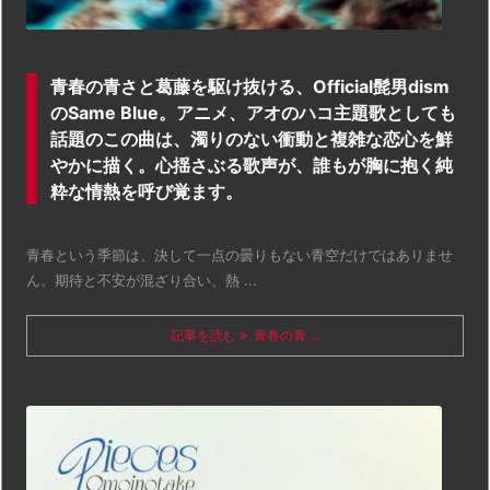
青春の青さと葛藤を駆け抜ける、Official髭男dism
のSame Blue。アニメ、アオのハコ主題歌としても
話題のこの曲は、濁りのない衝動と複雑な恋心を鮮
やかに描く。心揺さぶる歌声が、誰もが胸に抱く純
粋な情熱を呼び覚ます。
青春という季節は、決して一点の曇りもない青空だけではありませ
ん。期待と不安が混ざり合い、熱 ...
記事を読む
青春の青 ...