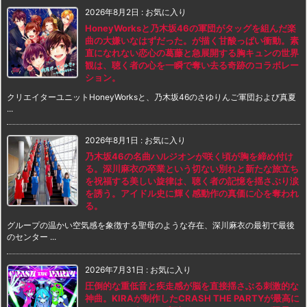
2026年8月2日
:
お気に入り
HoneyWorksと乃木坂46の軍団がタッグを組んだ楽
曲の大嫌いなはずだった。が描く甘酸っぱい衝動。素
直になれない恋心の葛藤と急展開する胸キュンの世界
観は、聴く者の心を一瞬で奪い去る奇跡のコラボレー
ション。
クリエイターユニットHoneyWorksと、乃木坂46のさゆりんご軍団および真夏
...
2026年8月1日
:
お気に入り
乃木坂46の名曲ハルジオンが咲く頃が胸を締め付け
る。深川麻衣の卒業という切ない別れと新たな旅立ち
を祝福する美しい旋律は、聴く者の記憶を揺さぶり涙
を誘う。アイドル史に輝く感動作の真価に心を奪われ
る。
グループの温かい空気感を象徴する聖母のような存在、深川麻衣の最初で最後
のセンター ...
2026年7月31日
:
お気に入り
圧倒的な重低音と疾走感が脳を直接揺さぶる刺激的な
神曲。KIRAが制作したCRASH THE PARTYが最高に