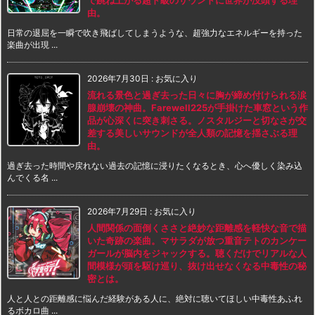
で跳ね上がる超ド級のサウンドに世界が没頭する理
由。
日常の退屈を一瞬で吹き飛ばしてしまうような、超強力なエネルギーを持った
楽曲が出現 ...
2026年7月30日
:
お気に入り
流れる景色と過ぎ去った日々に胸が締め付けられる涙
腺崩壊の神曲。Farewell225が手掛けた車窓という作
品が心深くに突き刺さる。ノスタルジーと切なさが交
差する美しいサウンドが全人類の記憶を揺さぶる理
由。
過ぎ去った時間や戻れない過去の記憶に浸りたくなるとき、心へ優しく染み込
んでくる名 ...
2026年7月29日
:
お気に入り
人間関係の面倒くささと絶妙な距離感を軽快な音で描
いた奇跡の楽曲。マサラダが放つ重音テトのカンケー
ガールが脳内をジャックする。聴くだけでリアルな人
間模様が頭を駆け巡り、抜け出せなくなる中毒性の秘
密とは。
人と人との距離感に悩んだ経験がある人に、絶対に聴いてほしい中毒性あふれ
るボカロ曲 ...