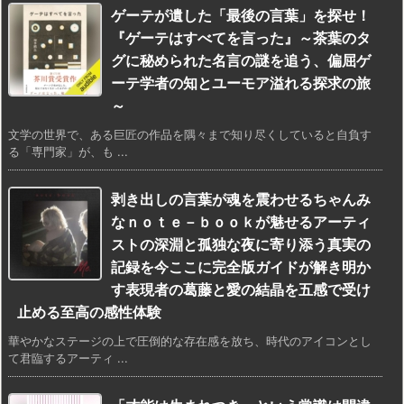
ゲーテが遺した「最後の言葉」を探せ！
『ゲーテはすべてを言った』～茶葉のタ
グに秘められた名言の謎を追う、偏屈ゲ
ーテ学者の知とユーモア溢れる探求の旅
～
文学の世界で、ある巨匠の作品を隅々まで知り尽くしていると自負す
る「専門家」が、も ...
剥き出しの言葉が魂を震わせるちゃんみ
なｎｏｔｅ－ｂｏｏｋが魅せるアーティ
ストの深淵と孤独な夜に寄り添う真実の
記録を今ここに完全版ガイドが解き明か
す表現者の葛藤と愛の結晶を五感で受け
止める至高の感性体験
華やかなステージの上で圧倒的な存在感を放ち、時代のアイコンとし
て君臨するアーティ ...