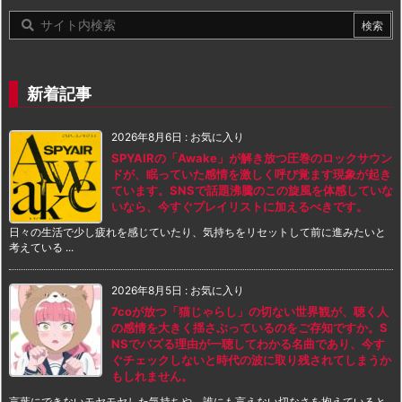
新着記事
2026年8月6日
:
お気に入り
SPYAIRの「Awake」が解き放つ圧巻のロックサウン
ドが、眠っていた感情を激しく呼び覚ます現象が起き
ています。SNSで話題沸騰のこの旋風を体感していな
いなら、今すぐプレイリストに加えるべきです。
日々の生活で少し疲れを感じていたり、気持ちをリセットして前に進みたいと
考えている ...
2026年8月5日
:
お気に入り
7coが放つ「猫じゃらし」の切ない世界観が、聴く人
の感情を大きく揺さぶっているのをご存知ですか。S
NSでバズる理由が一聴してわかる名曲であり、今す
ぐチェックしないと時代の波に取り残されてしまうか
もしれません。
言葉にできないモヤモヤした気持ちや、誰にも言えない切なさを抱えていると