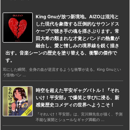
King Gnuが放つ新境地。AIZOは混沌と
した現代を象徴する圧倒的なサウンドス
ケープで聴き手の魂を揺さぶります。常
田大希の類まれな才覚とバンドの熱量が
融合し、愛と憎しみの境界線を鋭く描き
出す。音楽シーンの歴史を塗り替える、衝撃の傑作で
す。
耳にした瞬間、全身の血が逆流するような衝撃が走る。King Gnuとい
う怪物バン ...
時空を超えた平安ギャグバトル！『それ
いけ！平安部』で爆笑と学びに浸る、新
感覚歴史コメディの世界へようこそ！
『それいけ！平安部』は、宮川輝先生が描く、予測
不能な展開とシュールなギャグ満載の ...