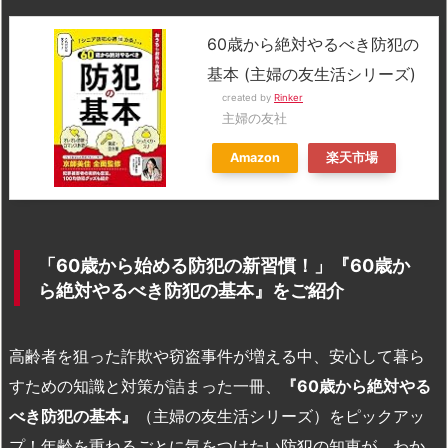
60歳から絶対やるべき防犯の
基本 (主婦の友生活シリーズ)
created by
Rinker
主婦の友社
Amazon
楽天市場
「60歳から始める防犯の新習慣！」『60歳か
ら絶対やるべき防犯の基本』をご紹介
高齢者を狙った詐欺や窃盗事件が増える中、安心して暮ら
すための知識と対策が詰まった一冊、
『60歳から絶対やる
べき防犯の基本』
（主婦の友生活シリーズ）をピックアッ
プ！年齢を重ねるごとに気をつけたい防犯の知恵が、わか