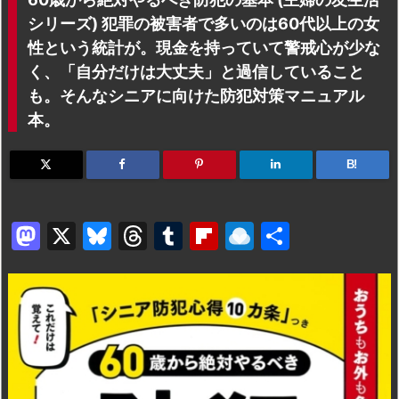
シリーズ) 犯罪の被害者で多いのは60代以上の女
性という統計が。現金を持っていて警戒心が少な
く、「自分だけは大丈夫」と過信していること
も。そんなシニアに向けた防犯対策マニュアル
本。
B!
M
X
Bl
T
T
Fl
R
共
a
u
hr
u
ip
ai
有
st
e
e
m
b
n
o
s
a
bl
o
dr
d
k
d
r
ar
o
o
y
s
d
p.