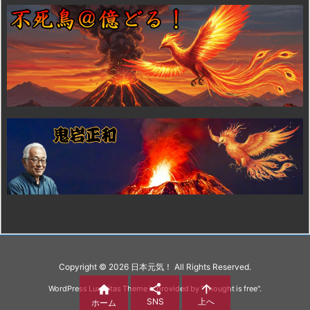
Copyright ©
2026
日本元気！
All Rights Reserved.



WordPress Luxeritas Theme is provided by "
Thought is free
".
SNS
上へ
ホーム