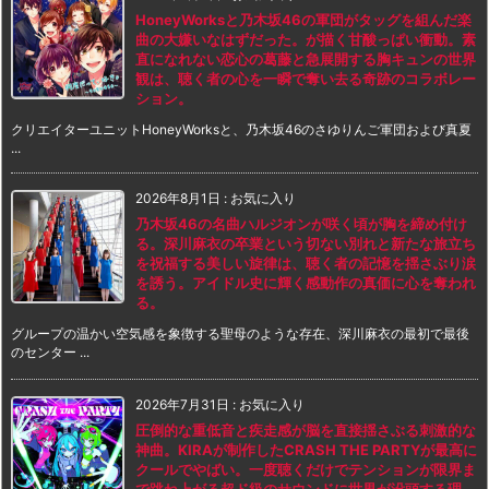
HoneyWorksと乃木坂46の軍団がタッグを組んだ楽
曲の大嫌いなはずだった。が描く甘酸っぱい衝動。素
直になれない恋心の葛藤と急展開する胸キュンの世界
観は、聴く者の心を一瞬で奪い去る奇跡のコラボレー
ション。
クリエイターユニットHoneyWorksと、乃木坂46のさゆりんご軍団および真夏
...
2026年8月1日
:
お気に入り
乃木坂46の名曲ハルジオンが咲く頃が胸を締め付け
る。深川麻衣の卒業という切ない別れと新たな旅立ち
を祝福する美しい旋律は、聴く者の記憶を揺さぶり涙
を誘う。アイドル史に輝く感動作の真価に心を奪われ
る。
グループの温かい空気感を象徴する聖母のような存在、深川麻衣の最初で最後
のセンター ...
2026年7月31日
:
お気に入り
圧倒的な重低音と疾走感が脳を直接揺さぶる刺激的な
神曲。KIRAが制作したCRASH THE PARTYが最高に
クールでやばい。一度聴くだけでテンションが限界ま