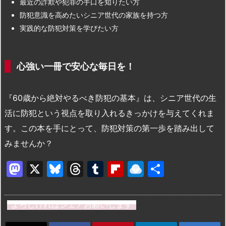
最近の詐欺や犯罪の手口を知りたい方
防犯意識を高めたいシニア世代の家族を持つ方
実践的な防犯対策を学びたい方
心強い一冊で安心な毎日を！
『60歳から絶対やるべき防犯の基本』は、シニア世代の生
活に防犯という視点を取り入れるきっかけを与えてくれま
す。この本を手にとって、防犯対策の第一歩を踏み出して
みませんか？
M
X
Bl
T
T
Fl
R
共
a
u
hr
u
ip
ai
有
st
e
e
m
b
n
よろしければシェアお願いします
o
s
a
bl
o
dr