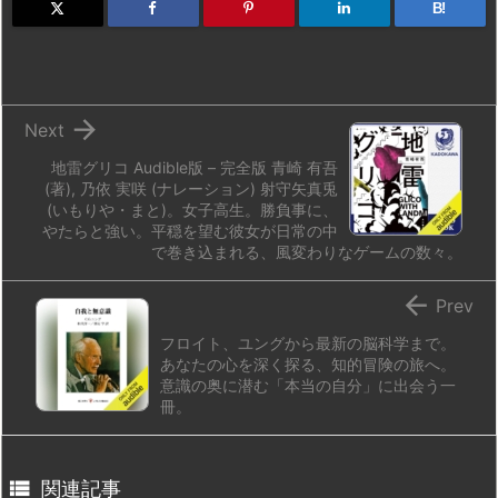
d
k
d
r
ar
o
B!
o
y
s
d
p.
n
io

Next
地雷グリコ Audible版 – 完全版 青崎 有吾
(著), 乃依 実咲 (ナレーション) 射守矢真兎
(いもりや・まと)。女子高生。勝負事に、
やたらと強い。平穏を望む彼女が日常の中
で巻き込まれる、風変わりなゲームの数々。

Prev
フロイト、ユングから最新の脳科学まで。
あなたの心を深く探る、知的冒険の旅へ。
意識の奥に潜む「本当の自分」に出会う一
冊。

関連記事