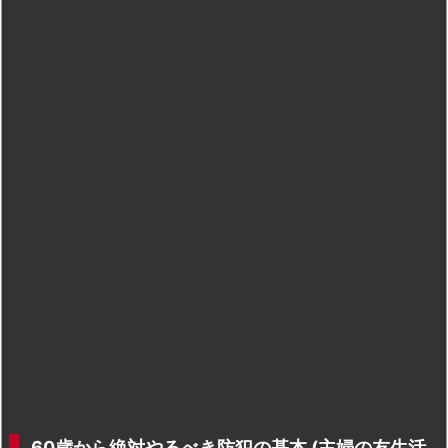
60歳から絶対やるべき防犯の基本 (主婦の友生活