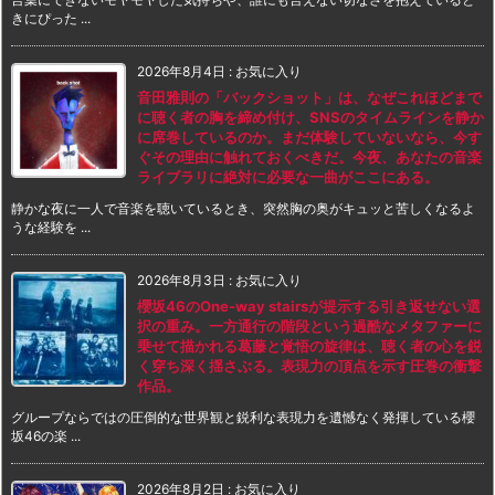
きにぴった ...
2026年8月4日
:
お気に入り
音田雅則の「バックショット」は、なぜこれほどまで
に聴く者の胸を締め付け、SNSのタイムラインを静か
に席巻しているのか。まだ体験していないなら、今す
ぐその理由に触れておくべきだ。今夜、あなたの音楽
ライブラリに絶対に必要な一曲がここにある。
静かな夜に一人で音楽を聴いているとき、突然胸の奥がキュッと苦しくなるよ
うな経験を ...
2026年8月3日
:
お気に入り
櫻坂46のOne-way stairsが提示する引き返せない選
択の重み。一方通行の階段という過酷なメタファーに
乗せて描かれる葛藤と覚悟の旋律は、聴く者の心を鋭
く穿ち深く揺さぶる。表現力の頂点を示す圧巻の衝撃
作品。
グループならではの圧倒的な世界観と鋭利な表現力を遺憾なく発揮している櫻
坂46の楽 ...
2026年8月2日
:
お気に入り