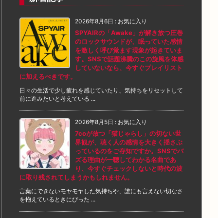
2026年8月6日
:
お気に入り
SPYAIRの「Awake」が解き放つ圧巻
のロックサウンドが、眠っていた感情
を激しく呼び覚ます現象が起きていま
す。SNSで話題沸騰のこの旋風を体感
していないなら、今すぐプレイリスト
に加えるべきです。
日々の生活で少し疲れを感じていたり、気持ちをリセットして
前に進みたいと考えている ...
2026年8月5日
:
お気に入り
7coが放つ「猫じゃらし」の切ない世
界観が、聴く人の感情を大きく揺さぶ
っているのをご存知ですか。SNSでバ
ズる理由が一聴してわかる名曲であ
り、今すぐチェックしないと時代の波
に取り残されてしまうかもしれません。
言葉にできないモヤモヤした気持ちや、誰にも言えない切なさ
を抱えているときにぴった ...