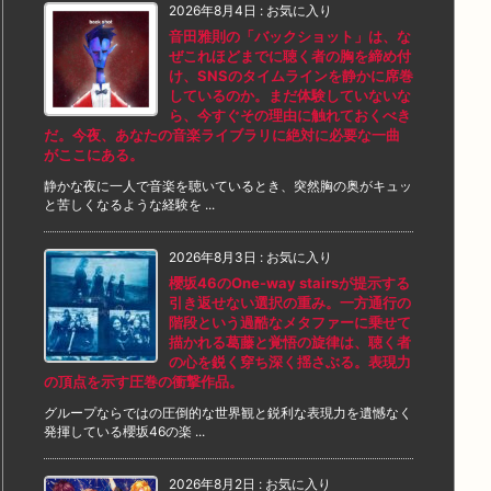
2026年8月4日
:
お気に入り
音田雅則の「バックショット」は、な
ぜこれほどまでに聴く者の胸を締め付
け、SNSのタイムラインを静かに席巻
しているのか。まだ体験していないな
ら、今すぐその理由に触れておくべき
だ。今夜、あなたの音楽ライブラリに絶対に必要な一曲
がここにある。
静かな夜に一人で音楽を聴いているとき、突然胸の奥がキュッ
と苦しくなるような経験を ...
2026年8月3日
:
お気に入り
櫻坂46のOne-way stairsが提示する
引き返せない選択の重み。一方通行の
階段という過酷なメタファーに乗せて
描かれる葛藤と覚悟の旋律は、聴く者
の心を鋭く穿ち深く揺さぶる。表現力
の頂点を示す圧巻の衝撃作品。
グループならではの圧倒的な世界観と鋭利な表現力を遺憾なく
発揮している櫻坂46の楽 ...
2026年8月2日
:
お気に入り