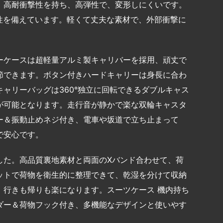
、高耐衝撃性を持ち、高弾性で、変形しにくいです。
性を備えています。軽くて丈夫な素材で、外部衝撃に
ーケースは超軽量アルミ製キャリバーを採用、頑丈で
節できます。ボタン付きハードキャリーは身長に合わ
ャリーバッグは360°独立に回転できるダブルキャス
が可能となります。走行音が静かで楽な双輪キャスタ
ー＆振動止めネジ付き、電車や坂道で立ち止まって
で安心です。
した。高品質裏地素材と両面のXバンド合わせて、荷
ットで荷物を衛生的に整理できて、乾湿を分けて収納
、行きも帰りも楽になります。スーツケース 機内持ち
ダー＆荷物フック付き、多機能なデザインと使いやす