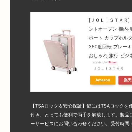
[ＪＯＬＩＳＴＡＲ]
ントオープン 機内持込
ポート カップホル
360度回転 ブレー
おしゃれ 旅行 ビジネ
created by
Rinker
ＪＯＬＩＳＴＡＲ
Amazon
楽天
【TSAロック＆安心保証】鍵にはTSAロック
付き、とっても便利で両手を解放します。製品
ーサービスにお問い合わせください。受付時間：7X