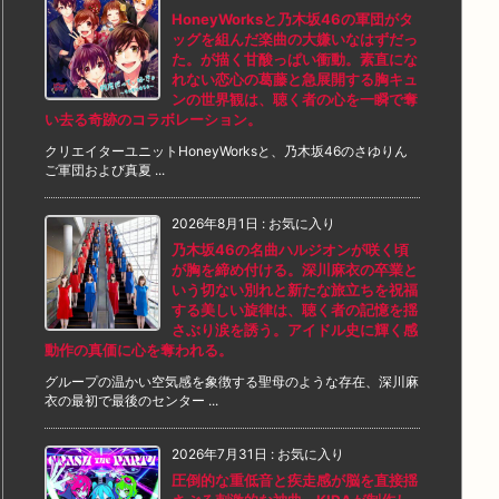
HoneyWorksと乃木坂46の軍団がタ
ッグを組んだ楽曲の大嫌いなはずだっ
た。が描く甘酸っぱい衝動。素直にな
れない恋心の葛藤と急展開する胸キュ
ンの世界観は、聴く者の心を一瞬で奪
い去る奇跡のコラボレーション。
クリエイターユニットHoneyWorksと、乃木坂46のさゆりん
ご軍団および真夏 ...
2026年8月1日
:
お気に入り
乃木坂46の名曲ハルジオンが咲く頃
が胸を締め付ける。深川麻衣の卒業と
いう切ない別れと新たな旅立ちを祝福
する美しい旋律は、聴く者の記憶を揺
さぶり涙を誘う。アイドル史に輝く感
動作の真価に心を奪われる。
グループの温かい空気感を象徴する聖母のような存在、深川麻
衣の最初で最後のセンター ...
2026年7月31日
:
お気に入り
圧倒的な重低音と疾走感が脳を直接揺