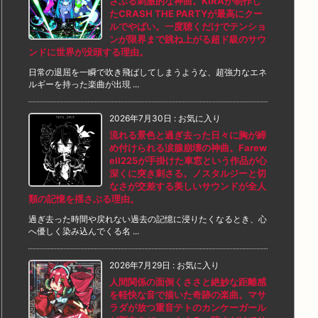
さぶる刺激的な神曲。KIRAが制作し
たCRASH THE PARTYが最高にクー
ルでやばい。一度聴くだけでテンショ
ンが限界まで跳ね上がる超ド級のサウ
ンドに世界が没頭する理由。
日常の退屈を一瞬で吹き飛ばしてしまうような、超強力なエネ
ルギーを持った楽曲が出現 ...
2026年7月30日
:
お気に入り
流れる景色と過ぎ去った日々に胸が締
め付けられる涙腺崩壊の神曲。Farew
ell225が手掛けた車窓という作品が心
深くに突き刺さる。ノスタルジーと切
なさが交差する美しいサウンドが全人
類の記憶を揺さぶる理由。
過ぎ去った時間や戻れない過去の記憶に浸りたくなるとき、心
へ優しく染み込んでくる名 ...
2026年7月29日
:
お気に入り
人間関係の面倒くささと絶妙な距離感
を軽快な音で描いた奇跡の楽曲。マサ
ラダが放つ重音テトのカンケーガール