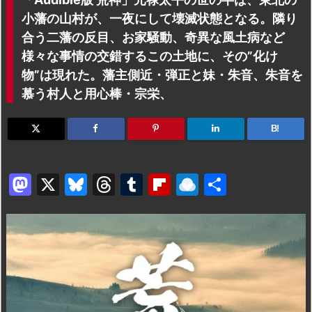
小藩の山村が、一夜にして壊滅状態となる。隣り
合う二藩の反目、お家騒動、奇異な風土病など
様々な事情の交錯するこの土地に、その”化け
物”は現れた。藩主側近・弾正と妹・朱音、朱音を
慕う村人と用心棒・宗栄、
B!
M
X
Bl
T
T
Fl
R
共
a
u
hr
u
ip
ai
有
st
e
e
m
b
n
o
s
a
bl
o
dr
d
k
d
r
ar
o
o
y
s
d
p.