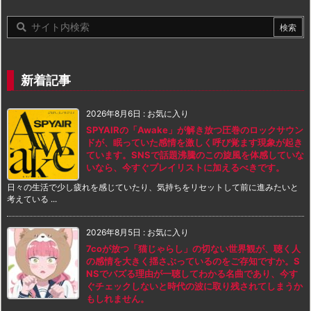
新着記事
2026年8月6日
:
お気に入り
SPYAIRの「Awake」が解き放つ圧巻のロックサウン
ドが、眠っていた感情を激しく呼び覚ます現象が起き
ています。SNSで話題沸騰のこの旋風を体感していな
いなら、今すぐプレイリストに加えるべきです。
日々の生活で少し疲れを感じていたり、気持ちをリセットして前に進みたいと
考えている ...
2026年8月5日
:
お気に入り
7coが放つ「猫じゃらし」の切ない世界観が、聴く人
の感情を大きく揺さぶっているのをご存知ですか。S
NSでバズる理由が一聴してわかる名曲であり、今す
ぐチェックしないと時代の波に取り残されてしまうか
もしれません。