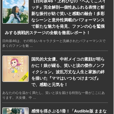
【日向坂46・上村ひなの『へんてこスイ
ッチ』完全解剖―個性あふれる表情と斬
新な振付が紡ぐ笑いと感動の融合！多彩
なシーンと意外性満載のパフォーマンス
で新たな魅力を発見、ファンの心を鷲掴
みする挑戦的ステージの全貌を徹底レポート！
日向坂46は、その明るいキャラクターと洗練されたパフォーマンスで
多くのファンを魅 ...
国民的大女優、中村メイコの素顔が明ら
かに！娘が綴る、笑いと涙の傑作ノンフ
ィクション。波乱万丈な人生と家族の絆
を描いた『ママはいつもつけまつげ』
で、感動と元気を！
あなたの心を温かく満たし、笑いと涙を届ける特別な一冊がここにあ
ります。大女優、中 ...
感情を揺さぶる1冊！「Audible版 ままな