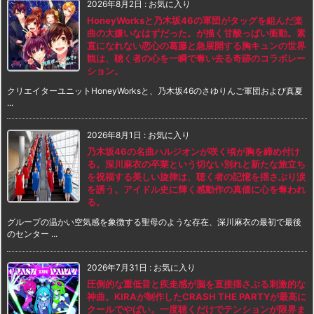
2026年8月2日
:
お気に入り
HoneyWorksと乃木坂46の軍団がタッグを組んだ楽
曲の大嫌いなはずだった。が描く甘酸っぱい衝動。素
直になれない恋心の葛藤と急展開する胸キュンの世界
観は、聴く者の心を一瞬で奪い去る奇跡のコラボレー
ション。
クリエイターユニットHoneyWorksと、乃木坂46のさゆりんご軍団および真夏
...
2026年8月1日
:
お気に入り
乃木坂46の名曲ハルジオンが咲く頃が胸を締め付け
る。深川麻衣の卒業という切ない別れと新たな旅立ち
を祝福する美しい旋律は、聴く者の記憶を揺さぶり涙
を誘う。アイドル史に輝く感動作の真価に心を奪われ
る。
グループの温かい空気感を象徴する聖母のような存在、深川麻衣の最初で最後
のセンター ...
2026年7月31日
:
お気に入り
圧倒的な重低音と疾走感が脳を直接揺さぶる刺激的な
神曲。KIRAが制作したCRASH THE PARTYが最高に
クールでやばい。一度聴くだけでテンションが限界ま