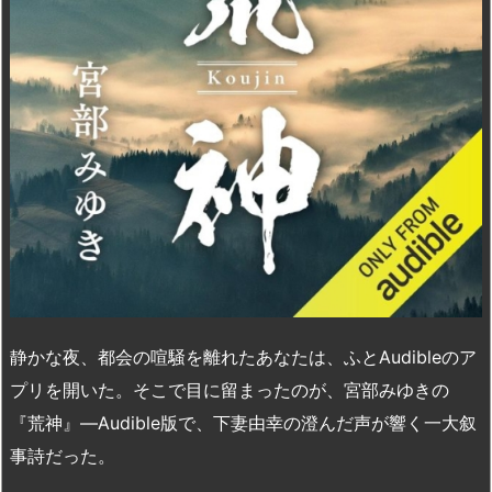
n
io
静かな夜、都会の喧騒を離れたあなたは、ふとAudibleのア
プリを開いた。そこで目に留まったのが、宮部みゆきの
『荒神』―Audible版で、下妻由幸の澄んだ声が響く一大叙
事詩だった。