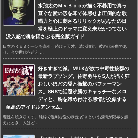
水翔太のＭｙＢｏｏが描く不器用で真っ
直ぐな愛の形を耳で体感せよ圧倒的な歌
唱力と心に刺さるリリックがあなたの日
常を極上のドラマに変え未だかつてない
没入感で魂を揺さぶる完全版ガイド
日本のＲ＆Ｂシーンを牽引し続ける天才、清水翔太。彼の代表曲であ
り、今や世代を超え ...
好きすぎて滅。M!LKが放つ中毒性抜群の
最新ラブソング。佐野勇斗ら5人が描く狂
おしいほどの愛と衝撃のパフォーマン
ス。SNSで話題沸騰のキャッチーなメロ
ディと、胸を締め付ける感情が交錯する
至高のアイドルアンセム。
理性を焼き尽くす、純粋で過剰な愛の暴走 好きという感情が限界を超
えたとき、人はど ...