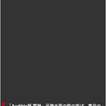
「Audible版 荒神」元禄太平の世の半ば、東北の