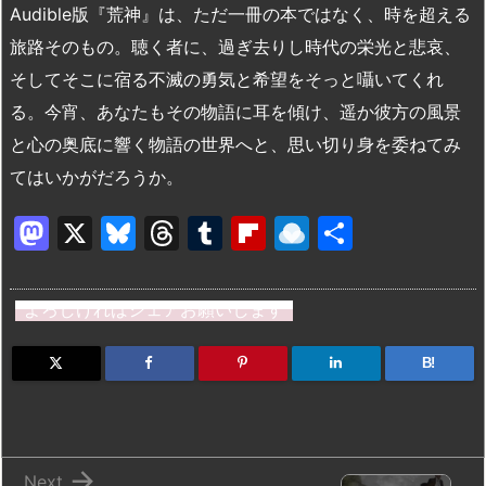
Audible版『荒神』は、ただ一冊の本ではなく、時を超える
旅路そのもの。聴く者に、過ぎ去りし時代の栄光と悲哀、
そしてそこに宿る不滅の勇気と希望をそっと囁いてくれ
る。今宵、あなたもその物語に耳を傾け、遥か彼方の風景
と心の奥底に響く物語の世界へと、思い切り身を委ねてみ
てはいかがだろうか。
M
X
Bl
T
T
Fl
R
共
a
u
hr
u
ip
ai
有
st
e
e
m
b
n
よろしければシェアお願いします
o
s
a
bl
o
dr
d
k
d
r
ar
o
B!
o
y
s
d
p.
n
io

Next