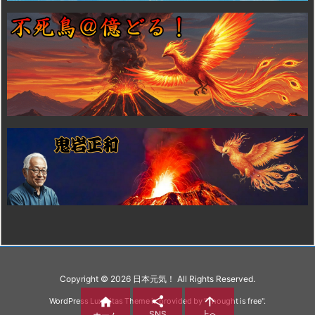
Copyright ©
2026
日本元気！
All Rights Reserved.



WordPress Luxeritas Theme is provided by "
Thought is free
".
SNS
上へ