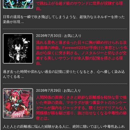
で跳ね上がる超ド級のサウンドに世界が没頭する理
由。
日常の退屈を一瞬で吹き飛ばしてしまうような、超強力なエネルギーを持った
楽曲が出現 ...
2026年7月30日
:
お気に入り
流れる景色と過ぎ去った日々に胸が締め付けられる涙
腺崩壊の神曲。Farewell225が手掛けた車窓という作
品が心深くに突き刺さる。ノスタルジーと切なさが交
差する美しいサウンドが全人類の記憶を揺さぶる理
由。
過ぎ去った時間や戻れない過去の記憶に浸りたくなるとき、心へ優しく染み込
んでくる名 ...
2026年7月29日
:
お気に入り
人間関係の面倒くささと絶妙な距離感を軽快な音で描
いた奇跡の楽曲。マサラダが放つ重音テトのカンケー
ガールが脳内をジャックする。聴くだけでリアルな人
間模様が頭を駆け巡り、抜け出せなくなる中毒性の秘
密とは。
人と人との距離感に悩んだ経験がある人に、絶対に聴いてほしい中毒性あふれ