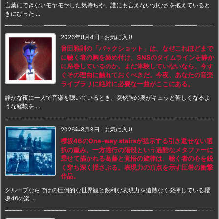
言葉にできないモヤモヤした気持ちや、誰にも言えない切なさを抱えていると
きにぴった ...
2026年8月4日
:
お気に入り
音田雅則の「バックショット」は、なぜこれほどまで
に聴く者の胸を締め付け、SNSのタイムラインを静か
に席巻しているのか。まだ体験していないなら、今す
ぐその理由に触れておくべきだ。今夜、あなたの音楽
ライブラリに絶対に必要な一曲がここにある。
静かな夜に一人で音楽を聴いているとき、突然胸の奥がキュッと苦しくなるよ
うな経験を ...
2026年8月3日
:
お気に入り
櫻坂46のOne-way stairsが提示する引き返せない選
択の重み。一方通行の階段という過酷なメタファーに
乗せて描かれる葛藤と覚悟の旋律は、聴く者の心を鋭
く穿ち深く揺さぶる。表現力の頂点を示す圧巻の衝撃
作品。
グループならではの圧倒的な世界観と鋭利な表現力を遺憾なく発揮している櫻
坂46の楽 ...