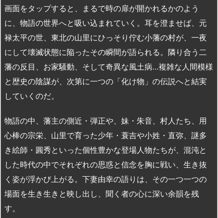
画面をタップすると、まるで時の扉が開かれるかのよう
に、物語の世界へと吸い込まれていく。耳を澄ませば、元
禄太平の世、東北の山里にひっそり佇む小藩の村が、一夜
にして壊滅状態に陥ったその瞬間が語られる。隣り合う二
藩の反目、お家騒動、そして奇異な風土病…複雑な人間模様
と歴史の陰謀が、次第に一つの「化け物」の伝説へと結実
していくのだ。
物語の中、藩主の側近・弾正や、妹・朱音、村人たち、用
心棒の宗栄、山里で育った少年・蓑吉や小姓・直弥、謎多
き絵師・圓秀といった個性豊かな登場人物たちが、混沌と
した時代の中でそれぞれの思惑と信念を胸に戦い、生き抜
く姿が浮かび上がる。下妻由幸の語りは、その一つ一つの
場面を生き生きと映し出し、聞く者の心に深い余韻を残
す。