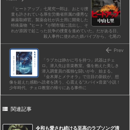
「ヒートアップ」七尾究一郎は、おとり捜
査も許されている厚生労働省所属の優秀な
麻薬取締官。製薬会社が兵士用に開発した
特殊薬物〝ヒート〞が闇市場に流出し、そ
れが原因で起こった抗争の捜査を進めていた。だがある日、
殺人事件に使われた鉄パイプから、七尾の

Prev
「ラブカは静かに弓を持つ」武器はチェ
ロ。潜入先は音楽教室。傷を抱えた美しき
潜入調査員の孤独な闘いが今、始まる。
『金木犀とメテオラ』で注目の新鋭が、想
像を超えた感動へ読者を誘う、心震える“スパイ×音楽”小説！
少年時代、チェロ教室の帰りにある事件に

関連記事
令和も愛され続ける至高のラブソング清