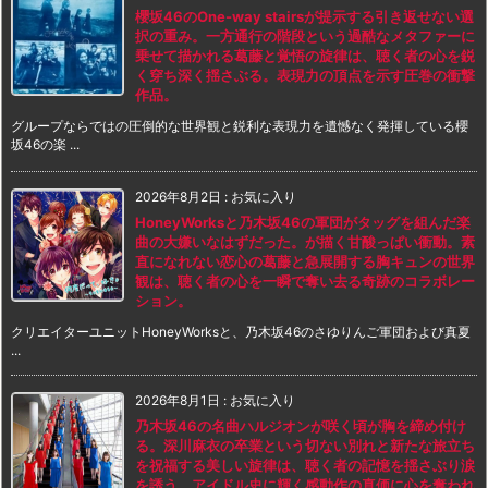
櫻坂46のOne-way stairsが提示する引き返せない選
択の重み。一方通行の階段という過酷なメタファーに
乗せて描かれる葛藤と覚悟の旋律は、聴く者の心を鋭
く穿ち深く揺さぶる。表現力の頂点を示す圧巻の衝撃
作品。
グループならではの圧倒的な世界観と鋭利な表現力を遺憾なく発揮している櫻
坂46の楽 ...
2026年8月2日
:
お気に入り
HoneyWorksと乃木坂46の軍団がタッグを組んだ楽
曲の大嫌いなはずだった。が描く甘酸っぱい衝動。素
直になれない恋心の葛藤と急展開する胸キュンの世界
観は、聴く者の心を一瞬で奪い去る奇跡のコラボレー
ション。
クリエイターユニットHoneyWorksと、乃木坂46のさゆりんご軍団および真夏
...
2026年8月1日
:
お気に入り
乃木坂46の名曲ハルジオンが咲く頃が胸を締め付け
る。深川麻衣の卒業という切ない別れと新たな旅立ち
を祝福する美しい旋律は、聴く者の記憶を揺さぶり涙
を誘う。アイドル史に輝く感動作の真価に心を奪われ