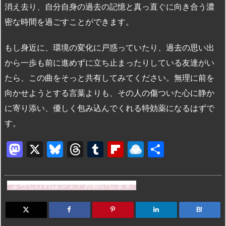
消え去り、自分自身の過去の記憶と真っ直ぐに向き合う濃
密な時間を過ごすことができます。
もし身近に、環境の変化に戸惑っていたり、過去の思い出
から一歩も前に進めずに立ち止まったりしている友達がい
たら、この曲をそっと共有してみてください。無理に前を
向かせようとする言葉よりも、その人の傷ついた心に静か
に寄り添い、優しく包み込んでくれる特効薬になるはずで
す。
M
X
Bl
T
T
Fl
R
共
a
u
hr
u
ip
ai
有
st
e
e
m
b
n
よろしければシェアお願いします
o
s
a
bl
o
dr
d
k
d
r
ar
o
B!