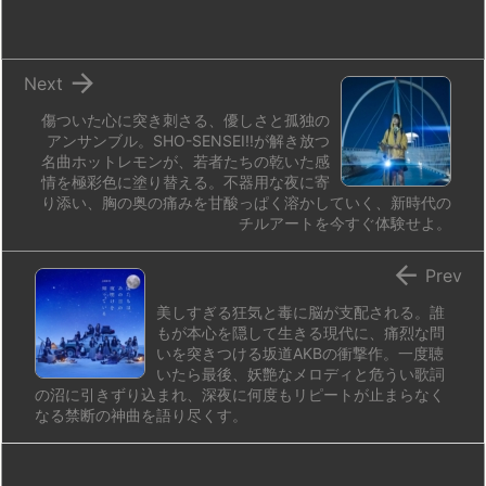
o
y
s
d
p.
n
io

Next
傷ついた心に突き刺さる、優しさと孤独の
アンサンブル。SHO-SENSEI!!が解き放つ
名曲ホットレモンが、若者たちの乾いた感
情を極彩色に塗り替える。不器用な夜に寄
り添い、胸の奥の痛みを甘酸っぱく溶かしていく、新時代の
チルアートを今すぐ体験せよ。

Prev
美しすぎる狂気と毒に脳が支配される。誰
もが本心を隠して生きる現代に、痛烈な問
いを突きつける坂道AKBの衝撃作。一度聴
いたら最後、妖艶なメロディと危うい歌詞
の沼に引きずり込まれ、深夜に何度もリピートが止まらなく
なる禁断の神曲を語り尽くす。