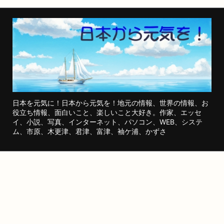
日本を元気に！日本から元気を！地元の情報、世界の情報、お
役立ち情報、面白いこと、楽しいこと大好き。作家、エッセ
イ、小説、写真、インターネット、パソコン、WEB、システ
ム、市原、木更津、君津、富津、袖ケ浦、かずさ