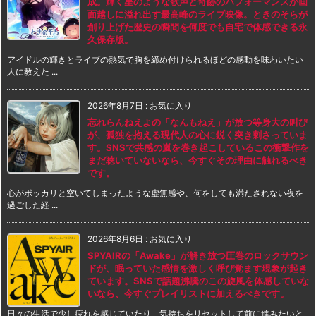
成。輝く星のような歌声と奇跡のパフォーマンスが画
面越しに溢れ出す最高峰のライブ映像。ときのそらが
創り上げた歴史の瞬間を何度でも自宅で体感できる永
久保存版。
アイドルの輝きとライブの熱気で胸を締め付けられるほどの感動を味わいたい
人に教えた ...
2026年8月7日
:
お気に入り
忘れらんねえよの「なんもねえ」が放つ等身大の叫び
が、孤独を抱える現代人の心に鋭く突き刺さっていま
す。SNSで共感の嵐を巻き起こしているこの衝撃作を
まだ聴いていないなら、今すぐその理由に触れるべき
です。
心がポッカリと空いてしまったような虚無感や、何をしても満たされない夜を
過ごした経 ...
2026年8月6日
:
お気に入り
SPYAIRの「Awake」が解き放つ圧巻のロックサウン
ドが、眠っていた感情を激しく呼び覚ます現象が起き
ています。SNSで話題沸騰のこの旋風を体感していな
いなら、今すぐプレイリストに加えるべきです。
日々の生活で少し疲れを感じていたり、気持ちをリセットして前に進みたいと