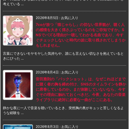
考えている ...
2026年8月5日
:
お気に入り
7coが放つ「猫じゃらし」の切ない世界観が、聴く人
の感情を大きく揺さぶっているのをご存知ですか。S
NSでバズる理由が一聴してわかる名曲であり、今す
ぐチェックしないと時代の波に取り残されてしまうか
もしれません。
言葉にできないモヤモヤした気持ちや、誰にも言えない切なさを抱えていると
きにぴった ...
2026年8月4日
:
お気に入り
音田雅則の「バックショット」は、なぜこれほどまで
に聴く者の胸を締め付け、SNSのタイムラインを静か
に席巻しているのか。まだ体験していないなら、今す
ぐその理由に触れておくべきだ。今夜、あなたの音楽
ライブラリに絶対に必要な一曲がここにある。
静かな夜に一人で音楽を聴いているとき、突然胸の奥がキュッと苦しくなるよ
うな経験を ...
2026年8月3日
:
お気に入り