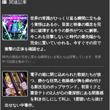

関連記事
世界の常識がひっくり返る瞬間に立ち会
う覚悟はあるか。音楽と映像の概念を完
全に破壊するキラの新作がついに解禁。
今これを目撃しないと時代の最先端から
完全に置いていかれる。今すぐその目で
衝撃の正体を確認せよ。
時代の潮流が完全に変わる瞬間をいま私たちは目撃しています。世界
中で話題を集めてい ...
電子の箱に閉じ込められた歌姫たちが放
つ、静かな狂気と焦燥感が胸を締め付け
る新次元のポップサウンド。初音ミクと
重音テトの2人が心の最深部にある閉塞感
を剥き出しにして叫ぶ、1度聴いたら抜け
出せない中毒作。