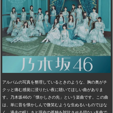
n
io
アルバムの写真を整理しているときのような、胸の奥がチ
クッと痛む感覚に浸りたい夜に聴いてほしい曲がありま
す。乃木坂46の「懐かしさの先」という楽曲です。この曲
は、単に昔を懐かしんで微笑むような生ぬるいものではな
く、過去の眩しさと現在の孤独を対比させる切ない名曲で