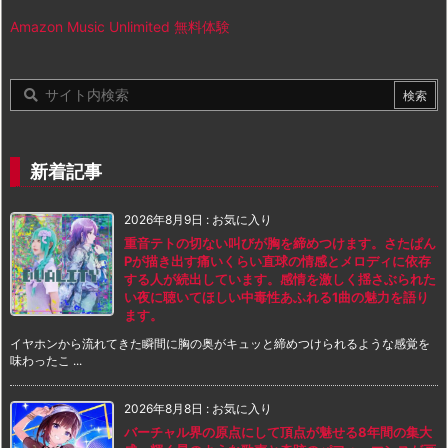
Amazon Music Unlimited 無料体験
新着記事
2026年8月9日
:
お気に入り
重音テトの切ない叫びが胸を締めつけます。さたぱん
Pが描き出す痛いくらい直球の情感とメロディに依存
する人が続出しています。感情を激しく揺さぶられた
い夜に聴いてほしい中毒性あふれる1曲の魅力を語り
ます。
イヤホンから流れてきた瞬間に胸の奥がキュッと締めつけられるような感覚を
味わったこ ...
2026年8月8日
:
お気に入り
バーチャル界の原点にして頂点が魅せる8年間の集大