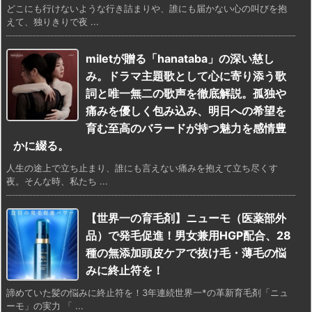
どこにも行けないような行き詰まりや、誰にも届かない心の叫びを抱
えて、独りきりで夜 ...
miletが贈る「hanataba」の深い慈し
み。ドラマ主題歌として心に寄り添う歌
詞と唯一無二の歌声を徹底解説。孤独や
痛みを優しく包み込み、明日への希望を
育む至高のバラードが持つ魅力を感情豊
かに綴る。
人生の途上で立ち止まり、誰にも言えない痛みを抱えて立ち尽くす
夜。そんな時、私たち ...
【世界一の育毛剤】ニューモ（医薬部外
品）で発毛促進！男女兼用HGP配合、28
種の無添加頭皮ケアで抜け毛・薄毛の悩
みに終止符を！
諦めていた髪の悩みに終止符を！3年連続世界一*の革新育毛剤「ニュ
ーモ」の実力 「 ...