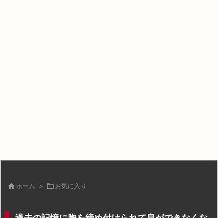

ホーム
>

お気に入り
過去の記憶に胸を締め付けられて息ができなくな