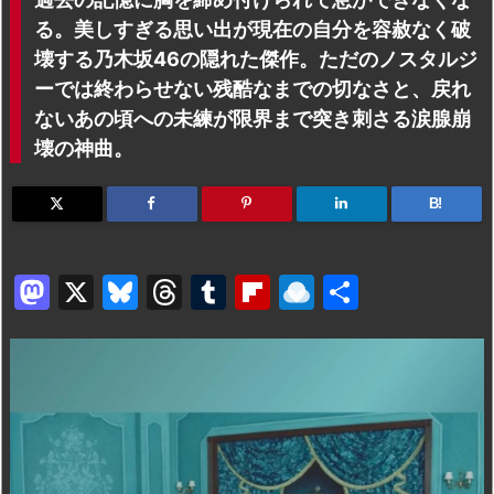
る。美しすぎる思い出が現在の自分を容赦なく破
壊する乃木坂46の隠れた傑作。ただのノスタルジ
ーでは終わらせない残酷なまでの切なさと、戻れ
ないあの頃への未練が限界まで突き刺さる涙腺崩
壊の神曲。
B!
M
X
Bl
T
T
Fl
R
共
a
u
hr
u
ip
ai
有
st
e
e
m
b
n
o
s
a
bl
o
dr
d
k
d
r
ar
o
o
y
s
d
p.