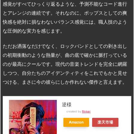
感覚がすべてひっくり返るような、予測不能なコード進行
とアレンジの連続です。それなのに、ポップスとしての爽
快感を絶対に損なわないバランス感覚には、職人技のよう
な圧倒的な実力を感じます。
ただお洒落なだけでなく、ロックバンドとしての剥き出し
の初期衝動のような熱量が、曲の底で確かに脈打っている
のが最高にクールです。現代の音楽トレンドを完全に網羅
しつつ、自分たちのアイデンティティをこれでもかと見せ
つける、まさに今の彼らにしか作れない傑作と言えます。
逆様
created by
Rinker
Amazon
楽天市場