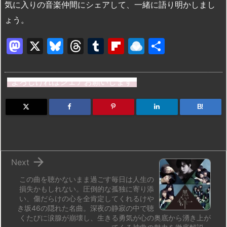
気に入りの音楽仲間にシェアして、一緒に語り明かしまし
ょう。
M
X
Bl
T
T
Fl
R
共
a
u
hr
u
ip
ai
有
st
e
e
m
b
n
よろしければシェアお願いします
o
s
a
bl
o
dr
d
k
d
r
ar
o
B!
o
y
s
d
p.
n
io

Next
この曲を聴かないまま過ごす毎日は人生の
損失かもしれない。圧倒的な孤独に寄り添
い、傷だらけの心を全肯定してくれるけや
き坂46の隠れた名曲。深夜の静寂の中で聴
くたびに涙腺が崩壊し、生きる勇気が心の奥底から湧き上が