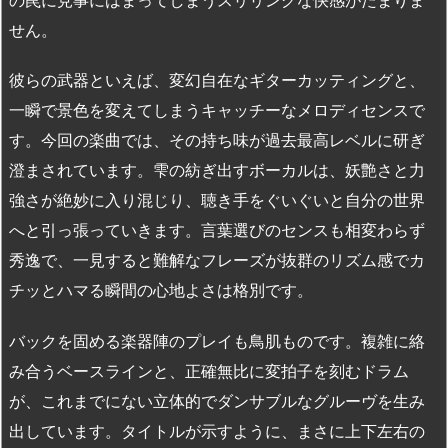
せん。
彼らの武器といえば、変幻自在なギターカッティングと、
一瞬で景色を変えてしまうキャッチーなメロディセンスで
す。今回の楽曲では、その持ち味が過去最高レベルに研ぎ
澄まされています。雫の紡ぎ出すボーカルは、妖艶さと力
強さが絶妙に入り混じり、聴き手をぐいぐいと自分の世界
へと引っ張っていきます。言葉選びのセンスも相変わらず
秀逸で、一見すると難解なフレーズが抜群のリズム感でカ
チッとハマる瞬間の心地よさは格別です。
バックを固める楽器陣のプレイも鳥肌ものです。複雑に絡
み合うベースラインと、正確無比に変拍子を刻むドラム
が、これまでにない立体的でダンサブルなグルーヴを生み
出しています。タイトルが示すように、まさに上下左右の