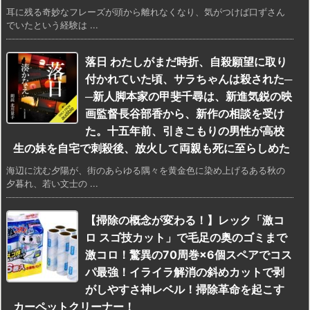
耳に残る奇妙なフレーズが頭から離れなくなり、気がつけば口ずさん
でいたという経験は ...
落日 わたしがまだ時折、自殺願望に取り
付かれていた頃、サラちゃんは殺された─
─新人脚本家の甲斐千尋は、新進気鋭の映
画監督長谷部香から、新作の相談を受け
た。十五年前、引きこもりの男性が高校
生の妹を自宅で刺殺後、放火して両親も死に至らしめた
海辺に沈む夕陽が、街のあらゆる隅々を黄金色に染め上げるある秋の
夕暮れ、若い文士の ...
【掃除の概念が変わる！】レック「激コ
ロ スゴ技カット」で毛足の奥のゴミまで
激コロ！驚異の70周巻×6個スペアでコス
パ最強！イライラ解消の斜めカットで剥
がしやすさ神レベル！掃除革命を起こす
カーペットクリーナー！