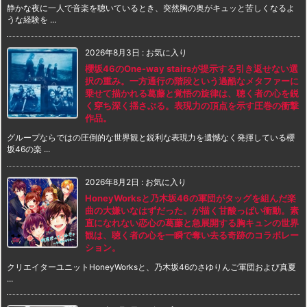
静かな夜に一人で音楽を聴いているとき、突然胸の奥がキュッと苦しくなるよ
うな経験を ...
2026年8月3日
:
お気に入り
櫻坂46のOne-way stairsが提示する引き返せない選
択の重み。一方通行の階段という過酷なメタファーに
乗せて描かれる葛藤と覚悟の旋律は、聴く者の心を鋭
く穿ち深く揺さぶる。表現力の頂点を示す圧巻の衝撃
作品。
グループならではの圧倒的な世界観と鋭利な表現力を遺憾なく発揮している櫻
坂46の楽 ...
2026年8月2日
:
お気に入り
HoneyWorksと乃木坂46の軍団がタッグを組んだ楽
曲の大嫌いなはずだった。が描く甘酸っぱい衝動。素
直になれない恋心の葛藤と急展開する胸キュンの世界
観は、聴く者の心を一瞬で奪い去る奇跡のコラボレー
ション。
クリエイターユニットHoneyWorksと、乃木坂46のさゆりんご軍団および真夏
...