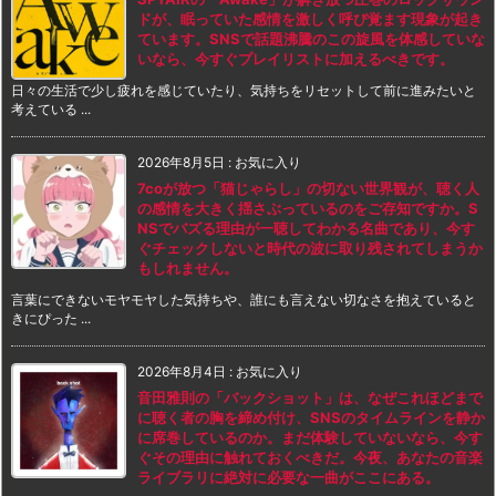
ドが、眠っていた感情を激しく呼び覚ます現象が起き
ています。SNSで話題沸騰のこの旋風を体感していな
いなら、今すぐプレイリストに加えるべきです。
日々の生活で少し疲れを感じていたり、気持ちをリセットして前に進みたいと
考えている ...
2026年8月5日
:
お気に入り
7coが放つ「猫じゃらし」の切ない世界観が、聴く人
の感情を大きく揺さぶっているのをご存知ですか。S
NSでバズる理由が一聴してわかる名曲であり、今す
ぐチェックしないと時代の波に取り残されてしまうか
もしれません。
言葉にできないモヤモヤした気持ちや、誰にも言えない切なさを抱えていると
きにぴった ...
2026年8月4日
:
お気に入り
音田雅則の「バックショット」は、なぜこれほどまで
に聴く者の胸を締め付け、SNSのタイムラインを静か
に席巻しているのか。まだ体験していないなら、今す
ぐその理由に触れておくべきだ。今夜、あなたの音楽
ライブラリに絶対に必要な一曲がここにある。