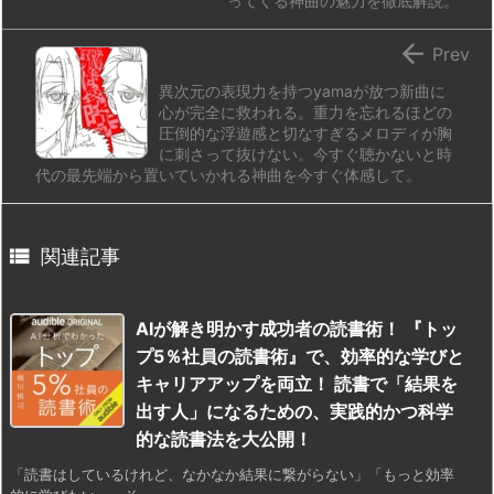
ってくる神曲の魅力を徹底解説。

Prev
異次元の表現力を持つyamaが放つ新曲に
心が完全に救われる。重力を忘れるほどの
圧倒的な浮遊感と切なすぎるメロディが胸
に刺さって抜けない。今すぐ聴かないと時
代の最先端から置いていかれる神曲を今すぐ体感して。

関連記事
AIが解き明かす成功者の読書術！ 『トッ
プ5％社員の読書術』で、効率的な学びと
キャリアアップを両立！ 読書で「結果を
出す人」になるための、実践的かつ科学
的な読書法を大公開！
「読書はしているけれど、なかなか結果に繋がらない」「もっと効率