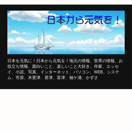
日本を元気に！日本から元気を！地元の情報、世界の情報、お
役立ち情報、面白いこと、楽しいこと大好き。作家、エッセ
イ、小説、写真、インターネット、パソコン、WEB、システ
ム、市原、木更津、君津、富津、袖ケ浦、かずさ