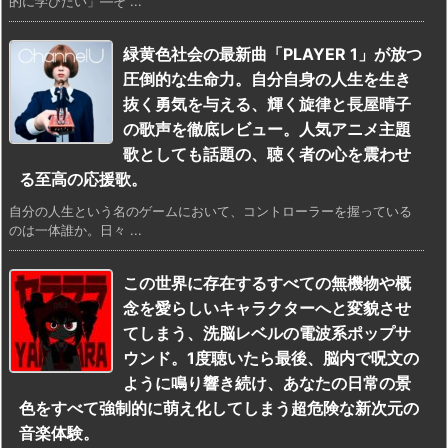
的に学びたい」—そ ...
緑黄色社会の最新曲「PLAYER 1」が放つ
圧倒的な生命力。自分自身の人生を生き
抜く勇気を与える、輝く旋律と長屋晴子
の歌声を徹底レビュー。人気アニメ主題
歌としても話題の、聴く者の心を震わせ
る至高の応援歌。
自分の人生という名のゲームにおいて、コントローラーを握っている
のは一体誰か。日々 ...
この世界に存在するすべての無機物や概
念を愛らしいキャラクターへと変貌させ
てしまう、洗脳レベルの電波系ポップサ
ウンド。1度聴いたら最後、脳内で呪文の
ように鳴り響き続け、あなたの日常の景
色をすべて強制的に萌え化してしまう超危険な新次元の
音楽体験。