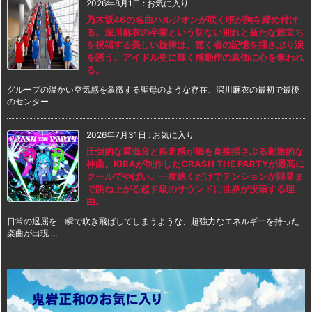
2026年8月1日
:
お気に入り
乃木坂46の名曲ハルジオンが咲く頃が胸を締め付け
る。深川麻衣の卒業という切ない別れと新たな旅立ち
を祝福する美しい旋律は、聴く者の記憶を揺さぶり涙
を誘う。アイドル史に輝く感動作の真価に心を奪われ
る。
グループの温かい空気感を象徴する聖母のような存在、深川麻衣の最初で最後
のセンター ...
2026年7月31日
:
お気に入り
圧倒的な重低音と疾走感が脳を直接揺さぶる刺激的な
神曲。KIRAが制作したCRASH THE PARTYが最高に
クールでやばい。一度聴くだけでテンションが限界ま
で跳ね上がる超ド級のサウンドに世界が没頭する理
由。
日常の退屈を一瞬で吹き飛ばしてしまうような、超強力なエネルギーを持った
楽曲が出現 ...