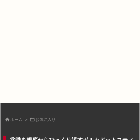

ホーム
>

お気に入り
常識を根底からひっくり返すポルカドットスティ