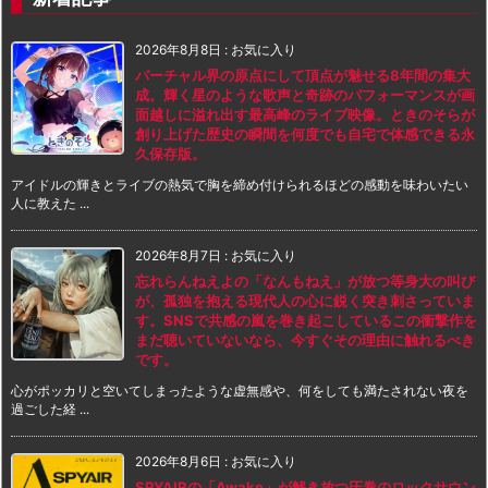
2026年8月8日
:
お気に入り
バーチャル界の原点にして頂点が魅せる8年間の集大
成。輝く星のような歌声と奇跡のパフォーマンスが画
面越しに溢れ出す最高峰のライブ映像。ときのそらが
創り上げた歴史の瞬間を何度でも自宅で体感できる永
久保存版。
アイドルの輝きとライブの熱気で胸を締め付けられるほどの感動を味わいたい
人に教えた ...
2026年8月7日
:
お気に入り
忘れらんねえよの「なんもねえ」が放つ等身大の叫び
が、孤独を抱える現代人の心に鋭く突き刺さっていま
す。SNSで共感の嵐を巻き起こしているこの衝撃作を
まだ聴いていないなら、今すぐその理由に触れるべき
です。
心がポッカリと空いてしまったような虚無感や、何をしても満たされない夜を
過ごした経 ...
2026年8月6日
:
お気に入り
SPYAIRの「Awake」が解き放つ圧巻のロックサウン