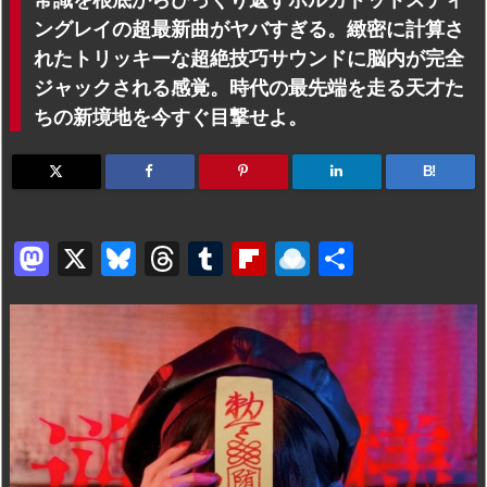
ングレイの超最新曲がヤバすぎる。緻密に計算さ
れたトリッキーな超絶技巧サウンドに脳内が完全
ジャックされる感覚。時代の最先端を走る天才た
ちの新境地を今すぐ目撃せよ。
B!
M
X
Bl
T
T
Fl
R
共
a
u
hr
u
ip
ai
有
st
e
e
m
b
n
o
s
a
bl
o
dr
d
k
d
r
ar
o
o
y
s
d
p.
n
io