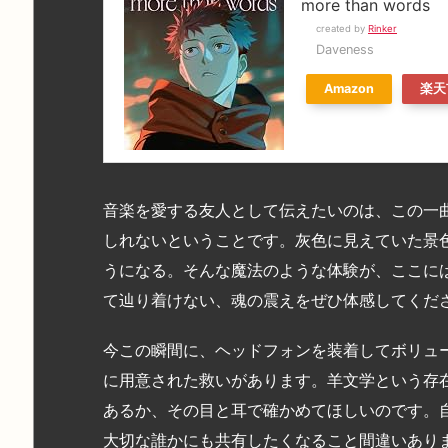
more than words
created by
Rinker
Daveness
Amazon
楽天
音楽を愛する友人として伝えたいのは、この一
しれないということです。灰色に見えていた景
うになる。そんな魔法のような体験が、ここに
て辿り着けない、魂の震えをぜひ体感してくだ
今この瞬間に、ヘッドフォンを装着してボリュ
に用意された救いがあります。羊文学という存
あるか、その目と耳で確かめてほしいのです。
大切な誰かにも共有したくなること間違いあり