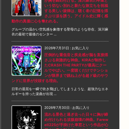
が胸を締め付ける。深川麻衣の卒業と
いう切ない別れと新たな旅立ちを祝福
する美しい旋律は、聴く者の記憶を揺
さぶり涙を誘う。アイドル史に輝く感
動作の真価に心を奪われる。
グループの温かい空気感を象徴する聖母のような存在、深川麻
衣の最初で最後のセンター ...
2026年7月31日
:
お気に入り
圧倒的な重低音と疾走感が脳を直接揺
さぶる刺激的な神曲。KIRAが制作し
たCRASH THE PARTYが最高にクー
ルでやばい。一度聴くだけでテンショ
ンが限界まで跳ね上がる超ド級のサウ
ンドに世界が没頭する理由。
日常の退屈を一瞬で吹き飛ばしてしまうような、超強力なエネ
ルギーを持った楽曲が出現 ...
2026年7月30日
:
お気に入り
流れる景色と過ぎ去った日々に胸が締
め付けられる涙腺崩壊の神曲。Farew
ell225が手掛けた車窓という作品が心