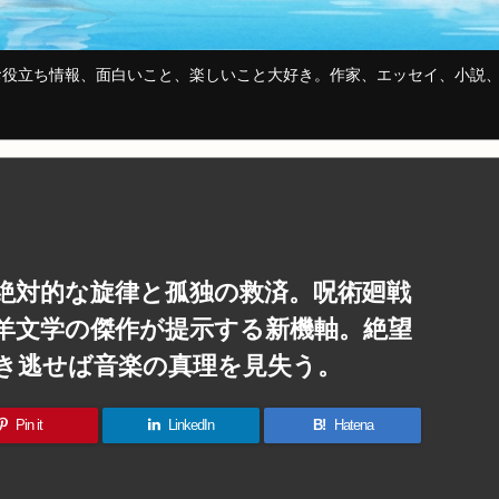
役立ち情報、面白いこと、楽しいこと大好き。作家、エッセイ、小説、
絶対的な旋律と孤独の救済。呪術廻戦
羊文学の傑作が提示する新機軸。絶望
き逃せば音楽の真理を見失う。
Pin it
LinkedIn
B!
Hatena