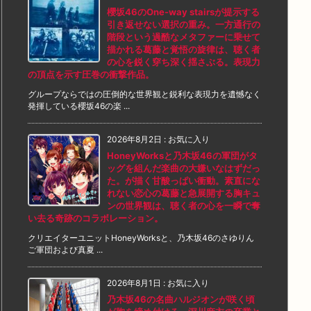
櫻坂46のOne-way stairsが提示する
引き返せない選択の重み。一方通行の
階段という過酷なメタファーに乗せて
描かれる葛藤と覚悟の旋律は、聴く者
の心を鋭く穿ち深く揺さぶる。表現力
の頂点を示す圧巻の衝撃作品。
グループならではの圧倒的な世界観と鋭利な表現力を遺憾なく
発揮している櫻坂46の楽 ...
2026年8月2日
:
お気に入り
HoneyWorksと乃木坂46の軍団がタ
ッグを組んだ楽曲の大嫌いなはずだっ
た。が描く甘酸っぱい衝動。素直にな
れない恋心の葛藤と急展開する胸キュ
ンの世界観は、聴く者の心を一瞬で奪
い去る奇跡のコラボレーション。
クリエイターユニットHoneyWorksと、乃木坂46のさゆりん
ご軍団および真夏 ...
2026年8月1日
:
お気に入り
乃木坂46の名曲ハルジオンが咲く頃