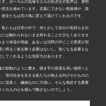
ます。ボーカルの塩塚モエカが紡ぎ出す歌声は、透明
い意志を秘めています。言葉にできない焦燥感や、誰
、彼女たちは音の塊に変えて届けてくれるのです。
。私たちは日常の中で、何とかして自分の気持ちを伝
心には触れられないまま終わることが少なくありませ
つまり体温や視線、あるいは沈黙の中にこそ真実が宿
理に明るく振る舞う必要はないし、強くなる必要もな
定してくれるような包容力があります。
臓の鼓動のように響き、聴き手の意識を深い場所へと
く、現代社会を生きる私たちが抱える叫びそのものの
のに泥臭く、繊細なのに力強い。そんな相反する要素
多くの人の心を掴んで離さないのでしょう。