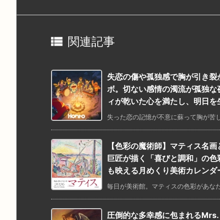

関連記事
失恋の傷や孤独感で胸が引き裂
ボ。切ない感情の濁流が孤独な
ィが乾いた心を満たし、明日を
失った恋の記憶が不意に蘇って胸が苦し
【色彩の魔術師】マティス名画
巨匠が描く「喜びと調和」の色
も映える月めくり美術カレンダ
毎日が美術館。マティスの色彩があなたの
圧倒的な多幸感に包まれるMrs.