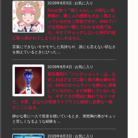
2026年8月5日
:
お気に入り
7coが放つ「猫じゃらし」の切ない世
界観が、聴く人の感情を大きく揺さぶ
っているのをご存知ですか。SNSでバ
ズる理由が一聴してわかる名曲であ
り、今すぐチェックしないと時代の波
に取り残されてしまうかもしれません。
言葉にできないモヤモヤした気持ちや、誰にも言えない切なさ
を抱えているときにぴった ...
2026年8月4日
:
お気に入り
音田雅則の「バックショット」は、な
ぜこれほどまでに聴く者の胸を締め付
け、SNSのタイムラインを静かに席巻
しているのか。まだ体験していないな
ら、今すぐその理由に触れておくべき
だ。今夜、あなたの音楽ライブラリに絶対に必要な一曲
がここにある。
静かな夜に一人で音楽を聴いているとき、突然胸の奥がキュッ
と苦しくなるような経験を ...
2026年8月3日
:
お気に入り