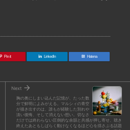
共
有
Pin it
LinkedIn
B!
Hatena

Next
胸の奥にしまい込んだ記憶が、たった数
分で鮮明によみがえる。マルシィの青空
が描き出すのは、誰もが経験した別れや
淡い後悔、そして消えない想い。切なさ
だけでは終わらない圧倒的な余韻と共感が押し寄せ、聴き
終えたあともしばらく動けなくなるほど心を揺さぶる話題