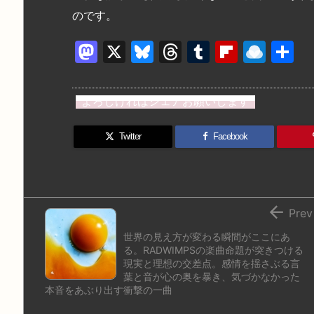
のです。
M
X
Bl
T
T
Fl
R
a
u
hr
u
ip
ai
st
e
e
m
b
n
よろしければシェアお願いします
o
s
a
bl
o
dr
d
k
d
r
ar
o
Twitter
Facebook
o
y
s
d
p.
n
io

Prev
世界の見え方が変わる瞬間がここにあ
る。RADWIMPSの楽曲命題が突きつける
現実と理想の交差点。感情を揺さぶる言
葉と音が心の奥を暴き、気づかなかった
本音をあぶり出す衝撃の一曲