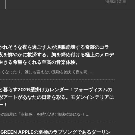
沸騰の楽曲
かれそうな夜を過ごす人が涙腺崩壊する奇跡のコラ
夜を鮮やかに救済する。胸を締め付ける極上のメロデ
生きる希望をくれる至高の音楽体験。
くなったり、誰にも言えない孤独を抱えて夜を明 ...
と暮らす2026壁掛けカレンダー！フォーヴィスムの
彩アートがあなたの日常を彩る。モダンインテリアに
ー！
部屋に「幸福感」を呼び込む 無味乾燥になり ...
 GREEN APPLEの至極のラブソングであるダーリン