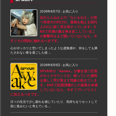
2026年8月7日
:
お気に入り
忘れらんねえよの「なんもねえ」が放
つ等身大の叫びが、孤独を抱える現代
人の心に鋭く突き刺さっています。S
NSで共感の嵐を巻き起こしているこ
の衝撃作をまだ聴いていないなら、今
すぐその理由に触れるべきです。
心がポッカリと空いてしまったような虚無感や、何をしても満
たされない夜を過ごした経 ...
2026年8月6日
:
お気に入り
SPYAIRの「Awake」が解き放つ圧巻
のロックサウンドが、眠っていた感情
を激しく呼び覚ます現象が起きていま
す。SNSで話題沸騰のこの旋風を体感
していないなら、今すぐプレイリスト
に加えるべきです。
日々の生活で少し疲れを感じていたり、気持ちをリセットして
前に進みたいと考えている ...