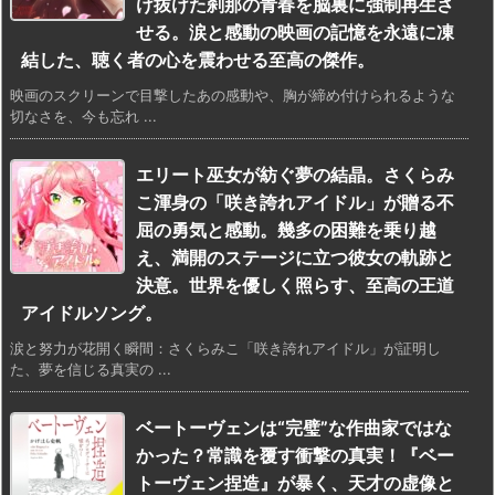
け抜けた刹那の青春を脳裏に強制再生さ
せる。涙と感動の映画の記憶を永遠に凍
結した、聴く者の心を震わせる至高の傑作。
映画のスクリーンで目撃したあの感動や、胸が締め付けられるような
切なさを、今も忘れ ...
エリート巫女が紡ぐ夢の結晶。さくらみ
こ渾身の「咲き誇れアイドル」が贈る不
屈の勇気と感動。幾多の困難を乗り越
え、満開のステージに立つ彼女の軌跡と
決意。世界を優しく照らす、至高の王道
アイドルソング。
涙と努力が花開く瞬間：さくらみこ「咲き誇れアイドル」が証明し
た、夢を信じる真実の ...
ベートーヴェンは“完璧”な作曲家ではな
かった？常識を覆す衝撃の真実！『ベー
トーヴェン捏造』が暴く、天才の虚像と