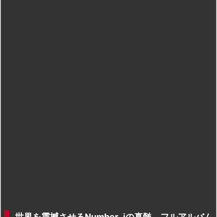
世界を震撼させるNumber_iの真髄。フルアルバム