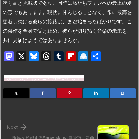
誇り高き挑戦状であり、同時に私たちファンへの最上の愛
の形でもあります。現状に甘んじることなく、常に最高を
更新し続ける彼らの旅路は、まだ始まったばかりです。こ
の傑作を全身で受け止め、彼らが切り拓く音楽の未来を、
共に見届けようではありませんか。
M
X
Bl
T
T
Fl
R
共
a
u
hr
u
ip
ai
有
st
e
e
m
b
n
よろしければシェアお願いします
o
s
a
bl
o
dr
d
k
d
r
ar
o
B!
o
y
s
d
p.
n
io

Next
限界を超越するSnow Manの真骨頂。新曲