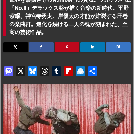
「No.II」デラックス盤が描く音楽の新時代。平野
紫耀、神宮寺勇太、岸優太の才能が炸裂する圧巻
の楽曲群。進化を続ける三人の魂が刻まれた、至
高の芸術作品。
B!
M
X
Bl
T
T
Fl
R
共
a
u
hr
u
ip
ai
有
st
e
e
m
b
n
o
s
a
bl
o
dr
d
k
d
r
ar
o
o
y
s
d
p.
n
io