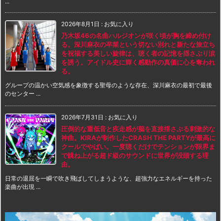
...
2026年8月1日
:
お気に入り
乃木坂46の名曲ハルジオンが咲く頃が胸を締め付け
る。深川麻衣の卒業という切ない別れと新たな旅立ち
を祝福する美しい旋律は、聴く者の記憶を揺さぶり涙
を誘う。アイドル史に輝く感動作の真価に心を奪われ
る。
グループの温かい空気感を象徴する聖母のような存在、深川麻衣の最初で最後
のセンター ...
2026年7月31日
:
お気に入り
圧倒的な重低音と疾走感が脳を直接揺さぶる刺激的な
神曲。KIRAが制作したCRASH THE PARTYが最高に
クールでやばい。一度聴くだけでテンションが限界ま
で跳ね上がる超ド級のサウンドに世界が没頭する理
由。
日常の退屈を一瞬で吹き飛ばしてしまうような、超強力なエネルギーを持った
楽曲が出現 ...