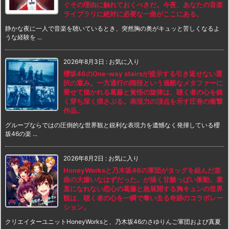
ぐその理由に触れておくべきだ。今夜、あなたの音楽
ライブラリに絶対に必要な一曲がここにある。
静かな夜に一人で音楽を聴いているとき、突然胸の奥がキュッと苦しくなるよ
うな経験を ...
2026年8月3日
:
お気に入り
櫻坂46のOne-way stairsが提示する引き返せない選
択の重み。一方通行の階段という過酷なメタファーに
乗せて描かれる葛藤と覚悟の旋律は、聴く者の心を鋭
く穿ち深く揺さぶる。表現力の頂点を示す圧巻の衝撃
作品。
グループならではの圧倒的な世界観と鋭利な表現力を遺憾なく発揮している櫻
坂46の楽 ...
2026年8月2日
:
お気に入り
HoneyWorksと乃木坂46の軍団がタッグを組んだ楽
曲の大嫌いなはずだった。が描く甘酸っぱい衝動。素
直になれない恋心の葛藤と急展開する胸キュンの世界
観は、聴く者の心を一瞬で奪い去る奇跡のコラボレー
ション。
クリエイターユニットHoneyWorksと、乃木坂46のさゆりんご軍団および真夏