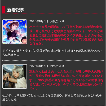
新着記事
2026年8月8日
:
お気に入り
バーチャル界の原点にして頂点が魅せる8年間の集大
成。輝く星のような歌声と奇跡のパフォーマンスが画
面越しに溢れ出す最高峰のライブ映像。ときのそらが
創り上げた歴史の瞬間を何度でも自宅で体感できる永
久保存版。
アイドルの輝きとライブの熱気で胸を締め付けられるほどの感動を味わいたい
人に教えた ...
2026年8月7日
:
お気に入り
忘れらんねえよの「なんもねえ」が放つ等身大の叫び
が、孤独を抱える現代人の心に鋭く突き刺さっていま
す。SNSで共感の嵐を巻き起こしているこの衝撃作を
まだ聴いていないなら、今すぐその理由に触れるべき
です。
心がポッカリと空いてしまったような虚無感や、何をしても満たされない夜を
過ごした経 ...