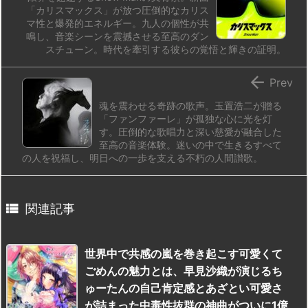
「カリスマックス」が放つ圧倒的なカリス
マ性と爆発的エネルギー。九人の個性が共
鳴し、音楽シーンを震撼させる至高のダン
スチューン。時代を牽引する彼らの覚悟と輝きの証明。

Prev
魂を震わせる奇跡の歌声。玉置浩二が贈る
「ファンファーレ」が孤独な心に光を灯
す。圧倒的な歌唱力と深い慈愛が融合した
至高の音楽体験。迷いの中で生きるすべて
の人を祝福し、明日への一歩を支える不朽の人間讃歌。

関連記事
世界中で共感の嵐を巻き起こす可愛くて
ごめんの魅力とは、早見沙織が演じるち
ゅーたんの自己肯定感とあざとい可愛さ
が詰まった中毒性抜群の神曲がついに1億