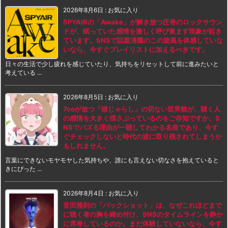
2026年8月6日
:
お気に入り
SPYAIRの「Awake」が解き放つ圧巻のロックサウン
ドが、眠っていた感情を激しく呼び覚ます現象が起き
ています。SNSで話題沸騰のこの旋風を体感していな
いなら、今すぐプレイリストに加えるべきです。
日々の生活で少し疲れを感じていたり、気持ちをリセットして前に進みたいと
考えている ...
2026年8月5日
:
お気に入り
7coが放つ「猫じゃらし」の切ない世界観が、聴く人
の感情を大きく揺さぶっているのをご存知ですか。S
NSでバズる理由が一聴してわかる名曲であり、今す
ぐチェックしないと時代の波に取り残されてしまうか
もしれません。
言葉にできないモヤモヤした気持ちや、誰にも言えない切なさを抱えていると
きにぴった ...
2026年8月4日
:
お気に入り
音田雅則の「バックショット」は、なぜこれほどまで
に聴く者の胸を締め付け、SNSのタイムラインを静か
に席巻しているのか。まだ体験していないなら、今す