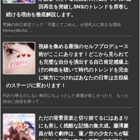
回再生を突破しSNSのトレンドを席巻し
続ける理由を徹底解説します。
究極の自己肯定ソング「可愛くてごめん」が現代人に刺さる理由
HoneyWorks ...
視線を集める最強のセルフプロデュース
術がここにあります！どこから見られて
も完璧な自分を演出する自己肯定感爆上
げの神曲を聴いて時代のトレンドを完全
に味方につければあなたの日常は主役級
のステージに変わります！
代わり映えのしない毎日にちょっとした刺激が欲しかったり、もっと
自分に自信を持って ...
ただの背景音楽と切り捨てるにはあまり
にも美しく残酷な記憶の集大成。藤澤慶
昌が紡ぐ劇伴は、蓮ノ空の少女たちが駆