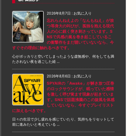
2026年8月7日
:
お気に入り
忘れらんねえよの「なんもねえ」が放
つ等身大の叫びが、孤独を抱える現代
人の心に鋭く突き刺さっています。S
NSで共感の嵐を巻き起こしているこ
の衝撃作をまだ聴いていないなら、今
すぐその理由に触れるべきです。
心がポッカリと空いてしまったような虚無感や、何をしても満
たされない夜を過ごした経 ...
2026年8月6日
:
お気に入り
SPYAIRの「Awake」が解き放つ圧巻
のロックサウンドが、眠っていた感情
を激しく呼び覚ます現象が起きていま
す。SNSで話題沸騰のこの旋風を体感
していないなら、今すぐプレイリスト
に加えるべきです。
日々の生活で少し疲れを感じていたり、気持ちをリセットして
前に進みたいと考えている ...