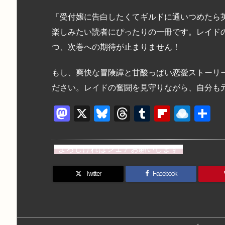
「受付嬢に告白したくてギルドに通いつめたら
楽しみたい読者にぴったりの一冊です。レイド
つ、次巻への期待が止まりません！
もし、爽快な冒険譚と甘酸っぱい恋愛ストーリ
ださい。レイドの奮闘を見守りながら、自分も
M
X
Bl
T
T
Fl
R
a
u
hr
u
ip
ai
st
e
e
m
b
n
よろしければシェアお願いします
o
s
a
bl
o
dr
d
k
d
r
ar
o
Twitter
Facebook
o
y
s
d
p.
n
io