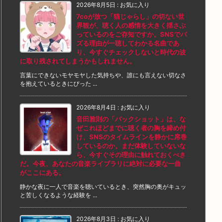
2026年8月5日
:
お気に入り
7coが放つ「猫じゃらし」の切ない世
界観が、聴く人の感情を大きく揺さぶ
っているのをご存知ですか。SNSでバ
ズる理由が一聴してわかる名曲であ
り、今すぐチェックしないと時代の波
に取り残されてしまうかもしれません。
言葉にできないモヤモヤした気持ちや、誰にも言えない切なさ
を抱えているときにぴった ...
2026年8月4日
:
お気に入り
音田雅則の「バックショット」は、な
ぜこれほどまでに聴く者の胸を締め付
け、SNSのタイムラインを静かに席巻
しているのか。まだ体験していないな
ら、今すぐその理由に触れておくべき
だ。今夜、あなたの音楽ライブラリに絶対に必要な一曲
がここにある。
静かな夜に一人で音楽を聴いているとき、突然胸の奥がキュッ
と苦しくなるような経験を ...
2026年8月3日
:
お気に入り