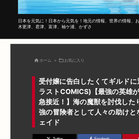
日本を元気に！日本から元気を！地元の情報、世界の情報、お
木更津、君津、富津、袖ケ浦、かずさ

ホーム
>

お気に入り
受付嬢に告白したくてギルドに
ラストCOMICS)【最強の英雄
急接近！】海の魔獣を討伐した
強の冒険者として人々の助けと
ェイド
Twitter
Facebook