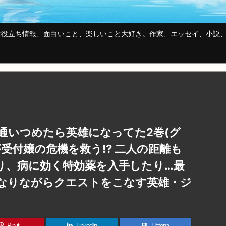
役立ち情報、面白いこと、楽しいこと大好き。作家、エッセイ、小説、
通いつめたら英雄になってた2巻(グ
が受付嬢の危機を救う!? 二人の距離も
り、病に効く特効薬を入手したり…最
なりながらクエストをこなす英雄・ジ
Pin it
LinkedIn
B!
Hatena