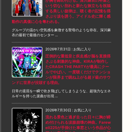
が胸を締め付ける。深川麻衣の卒業と
いう切ない別れと新たな旅立ちを祝福
する美しい旋律は、聴く者の記憶を揺
さぶり涙を誘う。アイドル史に輝く感
動作の真価に心を奪われる。
グループの温かい空気感を象徴する聖母のような存在、深川麻
衣の最初で最後のセンター ...
2026年7月31日
:
お気に入り
圧倒的な重低音と疾走感が脳を直接揺
さぶる刺激的な神曲。KIRAが制作し
たCRASH THE PARTYが最高にクー
ルでやばい。一度聴くだけでテンショ
ンが限界まで跳ね上がる超ド級のサウ
ンドに世界が没頭する理由。
日常の退屈を一瞬で吹き飛ばしてしまうような、超強力なエネ
ルギーを持った楽曲が出現 ...
2026年7月30日
:
お気に入り
流れる景色と過ぎ去った日々に胸が締
め付けられる涙腺崩壊の神曲。Farew
ell225が手掛けた車窓という作品が心