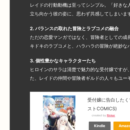
レイドの行動動機は至ってシンプル。「好きな
立ち向かう彼の姿に、思わず共感してしまいま
2. バランスの取れた冒険とラブコメの融合
ただの恋愛マンガではなく、冒険者としての成
キドキのラブコメと、ハラハラの冒険が絶妙な
3. 個性豊かなキャラクターたち
ヒロインのサラは清楚で魅力的な受付嬢ですが
た、レイドの仲間や冒険者ギルドの人々もユー
受付嬢に告白したく
ストCOMICS)
created by
Rinker
Kindle
Amaz