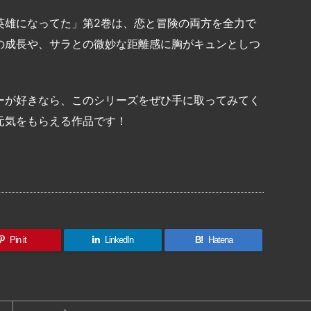
英雄になってた」第2巻は、恋と冒険の両方を全力で
の成長や、サラとの微妙な距離感に胸がキュンとしつ
ーが好きなら、このシリーズをぜひ手に取ってみてく
元気をもらえる作品です！
共
有
Pin it
LinkedIn
B!
Hatena