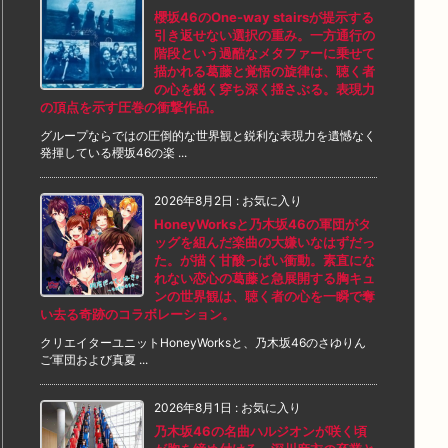
櫻坂46のOne-way stairsが提示する
引き返せない選択の重み。一方通行の
階段という過酷なメタファーに乗せて
描かれる葛藤と覚悟の旋律は、聴く者
の心を鋭く穿ち深く揺さぶる。表現力
の頂点を示す圧巻の衝撃作品。
グループならではの圧倒的な世界観と鋭利な表現力を遺憾なく
発揮している櫻坂46の楽 ...
2026年8月2日
:
お気に入り
HoneyWorksと乃木坂46の軍団がタ
ッグを組んだ楽曲の大嫌いなはずだっ
た。が描く甘酸っぱい衝動。素直にな
れない恋心の葛藤と急展開する胸キュ
ンの世界観は、聴く者の心を一瞬で奪
い去る奇跡のコラボレーション。
クリエイターユニットHoneyWorksと、乃木坂46のさゆりん
ご軍団および真夏 ...
2026年8月1日
:
お気に入り
乃木坂46の名曲ハルジオンが咲く頃