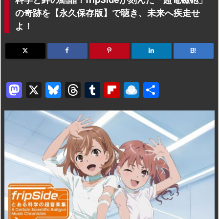
の奇跡を【永久保存版】で聴き、未来へ疾走せ
よ！
B!
M
X
Bl
T
T
Fl
R
共
a
u
hr
u
ip
ai
有
st
e
e
m
b
n
o
s
a
bl
o
dr
d
k
d
r
ar
o
o
y
s
d
p.
n
io