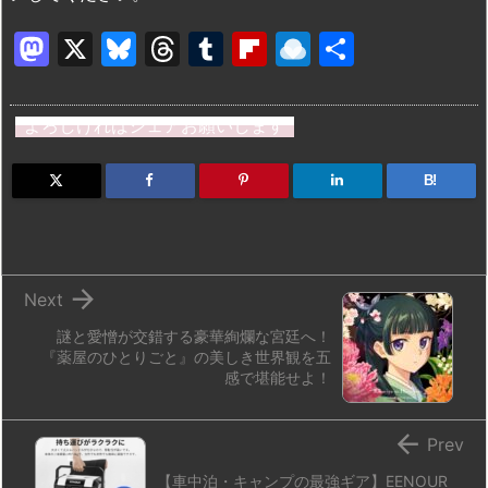
M
X
Bl
T
T
Fl
R
共
a
u
hr
u
ip
ai
有
st
e
e
m
b
n
よろしければシェアお願いします
o
s
a
bl
o
dr
d
k
d
r
ar
o
B!
o
y
s
d
p.
n
io

Next
謎と愛憎が交錯する豪華絢爛な宮廷へ！
『薬屋のひとりごと』の美しき世界観を五
感で堪能せよ！

Prev
【車中泊・キャンプの最強ギア】EENOUR