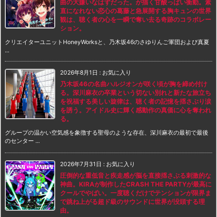
曲の大嫌いなはずだった。が描く甘酸っぱい衝動。素
直になれない恋心の葛藤と急展開する胸キュンの世界
観は、聴く者の心を一瞬で奪い去る奇跡のコラボレー
ション。
クリエイターユニットHoneyWorksと、乃木坂46のさゆりんご軍団および真夏
...
2026年8月1日
:
お気に入り
乃木坂46の名曲ハルジオンが咲く頃が胸を締め付け
る。深川麻衣の卒業という切ない別れと新たな旅立ち
を祝福する美しい旋律は、聴く者の記憶を揺さぶり涙
を誘う。アイドル史に輝く感動作の真価に心を奪われ
る。
グループの温かい空気感を象徴する聖母のような存在、深川麻衣の最初で最後
のセンター ...
2026年7月31日
:
お気に入り
圧倒的な重低音と疾走感が脳を直接揺さぶる刺激的な
神曲。KIRAが制作したCRASH THE PARTYが最高に
クールでやばい。一度聴くだけでテンションが限界ま
で跳ね上がる超ド級のサウンドに世界が没頭する理
由。