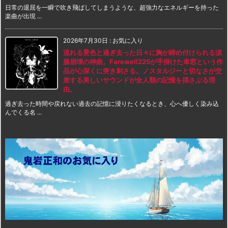
日常の退屈を一瞬で吹き飛ばしてしまうような、超強力なエネルギーを持った
楽曲が出現 ...
2026年7月30日
:
お気に入り
流れる景色と過ぎ去った日々に胸が締め付けられる涙
腺崩壊の神曲。Farewell225が手掛けた車窓という作
品が心深くに突き刺さる。ノスタルジーと切なさが交
差する美しいサウンドが全人類の記憶を揺さぶる理
由。
過ぎ去った時間や戻れない過去の記憶に浸りたくなるとき、心へ優しく染み込
んでくる名 ...