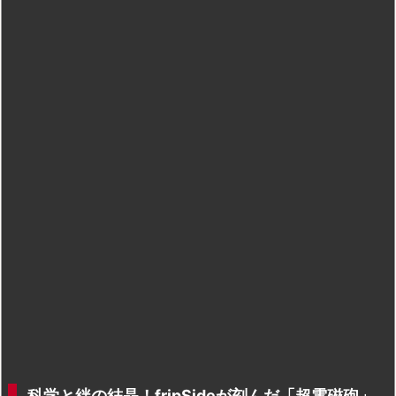
科学と絆の結晶！fripSideが刻んだ「超電磁砲」