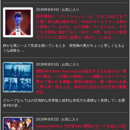
2026年8月4日
:
お気に入り
音田雅則の「バックショット」は、なぜこれほどまで
に聴く者の胸を締め付け、SNSのタイムラインを静か
に席巻しているのか。まだ体験していないなら、今す
ぐその理由に触れておくべきだ。今夜、あなたの音楽
ライブラリに絶対に必要な一曲がここにある。
静かな夜に一人で音楽を聴いているとき、突然胸の奥がキュッと苦しくなるよ
うな経験を ...
2026年8月3日
:
お気に入り
櫻坂46のOne-way stairsが提示する引き返せない選
択の重み。一方通行の階段という過酷なメタファーに
乗せて描かれる葛藤と覚悟の旋律は、聴く者の心を鋭
く穿ち深く揺さぶる。表現力の頂点を示す圧巻の衝撃
作品。
グループならではの圧倒的な世界観と鋭利な表現力を遺憾なく発揮している櫻
坂46の楽 ...
2026年8月2日
:
お気に入り
HoneyWorksと乃木坂46の軍団がタッグを組んだ楽