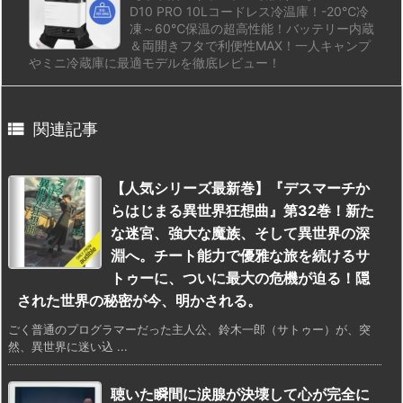
D10 PRO 10Lコードレス冷温庫！-20℃冷
凍～60℃保温の超高性能！バッテリー内蔵
＆両開きフタで利便性MAX！一人キャンプ
やミニ冷蔵庫に最適モデルを徹底レビュー！

関連記事
【人気シリーズ最新巻】『デスマーチか
らはじまる異世界狂想曲』第32巻！新た
な迷宮、強大な魔族、そして異世界の深
淵へ。チート能力で優雅な旅を続けるサ
トゥーに、ついに最大の危機が迫る！隠
された世界の秘密が今、明かされる。
ごく普通のプログラマーだった主人公、鈴木一郎（サトゥー）が、突
然、異世界に迷い込 ...
聴いた瞬間に涙腺が決壊して心が完全に