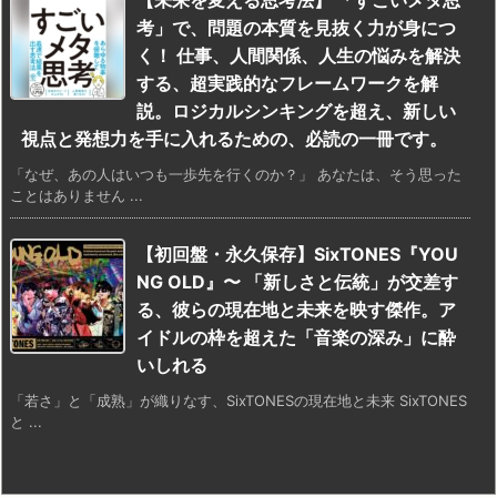
【未来を変える思考法】 「すごいメタ思
考」で、問題の本質を見抜く力が身につ
く！ 仕事、人間関係、人生の悩みを解決
する、超実践的なフレームワークを解
説。ロジカルシンキングを超え、新しい
視点と発想力を手に入れるための、必読の一冊です。
「なぜ、あの人はいつも一歩先を行くのか？」 あなたは、そう思った
ことはありません ...
【初回盤・永久保存】SixTONES『YOU
NG OLD』〜 「新しさと伝統」が交差す
る、彼らの現在地と未来を映す傑作。ア
イドルの枠を超えた「音楽の深み」に酔
いしれる
「若さ」と「成熟」が織りなす、SixTONESの現在地と未来 SixTONES
と ...