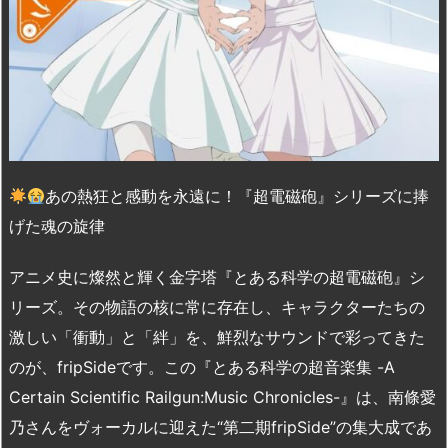
あの熱狂と感動を永遠に！『超電磁砲』シリーズに捧
げた魂の旋律
アニメ史に燦然と輝く金字塔『とある科学の超電磁砲』シ
リーズ。その物語の核に常に存在し、キャラクターたちの
激しい「衝動」と「絆」を、鮮烈なサウンドで彩ってきた
のが、fripSideです。この『とある科学の超音楽集 -A
Certain Scientific Railgun:Music Chronicles-』は、南條愛
乃さんをヴォーカルに迎えた“第二期fripSide”の集大成であ