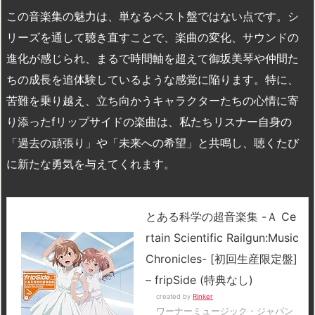
この音楽集の魅力は、単なるベスト盤ではない点です。シ
リーズを通して聴き直すことで、楽曲の変化、サウンドの
進化が感じられ、まるで時間軸を超えて御坂美琴や仲間た
ちの成長を追体験しているような感覚に陥ります。特に、
苦難を乗り越え、立ち向かうキャラクターたちの心情に寄
り添ったfリップサイドの楽曲は、私たちリスナー自身の
「過去の頑張り」や「未来への希望」と共鳴し、聴くたび
に新たな勇気を与えてくれます。
とある科学の超音楽集 -Ａ Ce
rtain Scientific Railgun:Music
Chronicles- [初回生産限定盤]
– fripSide (特典なし)
created by
Rinker
ワーナーミュージック・ジャパン