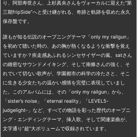
り、阿部寿世さん、上杉真央さんをヴォーカルに迎えた“第
三期fripSide”へと受け継がれる、奇跡と軌跡を収めた永久
保存盤です。
誰もが知る伝説のオープニングテーマ「only my railgun」
を初めて聴いた時の、あの胸が熱くなるような衝撃を覚え
ていますか？疾走感あふれるシンセサイザーの嵐、satさん
の緻密なサウンドメイキング、そして南條さんの強く、そ
れでいて切ない歌声が、学園都市の科学の冷たさと、そこ
に生きる少女たちの温かい感情を完璧に表現していまし
た。このアルバムには、その「only my railgun」から、
「sister’s noise」「eternal reality」「LEVEL5-
judgelight-」など、すべての物語を彩った歴代のオープニ
ング・エンディングテーマ、挿入歌、そして関連楽曲が、
文字通り“超”大ボリュームで収録されています。