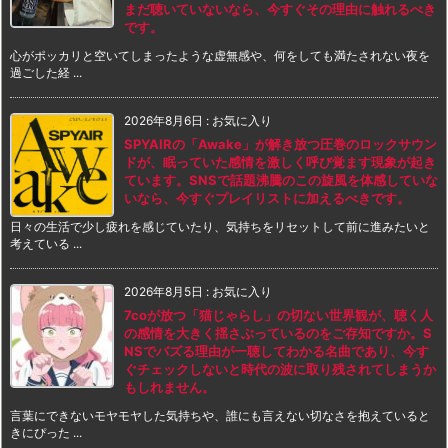
まだ聴いていないなら、今すぐその理由に触れるべき
です。
心がポッカリと空いてしまったような虚無感や、何をしても満たされない夜を
過ごした経 ...
2026年8月6日
:
お気に入り
SPYAIRの「Awake」が解き放つ圧巻のロックサウン
ドが、眠っていた感情を激しく呼び覚ます現象が起き
ています。SNSで話題沸騰のこの旋風を体感していな
いなら、今すぐプレイリストに加えるべきです。
日々の生活で少し疲れを感じていたり、気持ちをリセットして前に進みたいと
考えている ...
2026年8月5日
:
お気に入り
7coが放つ「猫じゃらし」の切ない世界観が、聴く人
の感情を大きく揺さぶっているのをご存知ですか。S
NSでバズる理由が一聴してわかる名曲であり、今す
ぐチェックしないと時代の波に取り残されてしまうか
もしれません。
言葉にできないモヤモヤした気持ちや、誰にも言えない切なさを抱えていると
きにぴった ...