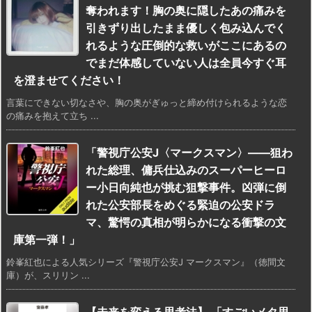
奪われます！胸の奥に隠したあの痛みを
引きずり出したまま優しく包み込んでく
れるような圧倒的な救いがここにあるの
でまだ体感していない人は全員今すぐ耳
を澄ませてください！
言葉にできない切なさや、胸の奥がぎゅっと締め付けられるような恋
の痛みを抱えて立ち ...
「警視庁公安J〈マークスマン〉――狙わ
れた総理、傭兵仕込みのスーパーヒーロ
ー小日向純也が挑む狙撃事件。凶弾に倒
れた公安部長をめぐる緊迫の公安ドラ
マ、驚愕の真相が明らかになる衝撃の文
庫第一弾！」
鈴峯紅也による人気シリーズ『警視庁公安J マークスマン』（徳間文
庫）が、スリリン ...