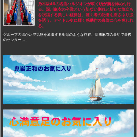
乃木坂46の名曲ハルジオンが咲く頃が胸を締め付け
る。深川麻衣の卒業という切ない別れと新たな旅立ち
を祝福する美しい旋律は、聴く者の記憶を揺さぶり涙
を誘う。アイドル史に輝く感動作の真価に心を奪われ
る。
グループの温かい空気感を象徴する聖母のような存在、深川麻衣の最初で最後
のセンター ...