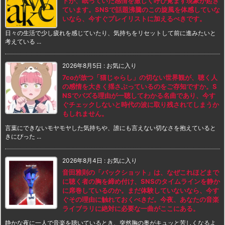
ドが、眠っていた感情を激しく呼び覚ます現象が起き
ています。SNSで話題沸騰のこの旋風を体感していな
いなら、今すぐプレイリストに加えるべきです。
日々の生活で少し疲れを感じていたり、気持ちをリセットして前に進みたいと
考えている ...
2026年8月5日
:
お気に入り
7coが放つ「猫じゃらし」の切ない世界観が、聴く人
の感情を大きく揺さぶっているのをご存知ですか。S
NSでバズる理由が一聴してわかる名曲であり、今す
ぐチェックしないと時代の波に取り残されてしまうか
もしれません。
言葉にできないモヤモヤした気持ちや、誰にも言えない切なさを抱えていると
きにぴった ...
2026年8月4日
:
お気に入り
音田雅則の「バックショット」は、なぜこれほどまで
に聴く者の胸を締め付け、SNSのタイムラインを静か
に席巻しているのか。まだ体験していないなら、今す
ぐその理由に触れておくべきだ。今夜、あなたの音楽
ライブラリに絶対に必要な一曲がここにある。
静かな夜に一人で音楽を聴いているとき、突然胸の奥がキュッと苦しくなるよ