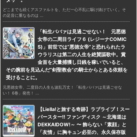
どこまでも続くアスファルトを、ただ一心不乱に駆け抜けていく。そ
の足音に重なるのは ...
「転生ババァは見過ごせない！ 元悪徳
女帝の二周目ライフ６ (レジーナCOMIC
S)」前世では“悪徳女帝”と恐れられたラ
ウラリスは第二の人生を絶賛謳歌中。賞
金首を大量捕獲し日銭を稼いでいると、
その腕前を見込んだ“剣聖教会”の騎士からとある依頼を
受けることに。
元悪徳女帝、二度目の人生も波乱万丈！「転生ババァは見過ごせな
い！ 6巻」発売！ ...
【Liella!と旅する奇跡】ラブライブ！スー
パースター!! ファンディスク ～北海道は
DEKKAIDOW!～ 〜 飾らない「素顔」と
「友情」に胸キュン必至の、永久保存版