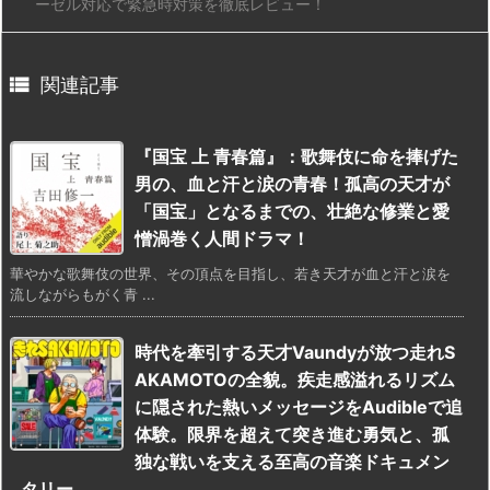
ーゼル対応で緊急時対策を徹底レビュー！

関連記事
『国宝 上 青春篇』：歌舞伎に命を捧げた
男の、血と汗と涙の青春！孤高の天才が
「国宝」となるまでの、壮絶な修業と愛
憎渦巻く人間ドラマ！
華やかな歌舞伎の世界、その頂点を目指し、若き天才が血と汗と涙を
流しながらもがく青 ...
時代を牽引する天才Vaundyが放つ走れS
AKAMOTOの全貌。疾走感溢れるリズム
に隠された熱いメッセージをAudibleで追
体験。限界を超えて突き進む勇気と、孤
独な戦いを支える至高の音楽ドキュメン
タリー。