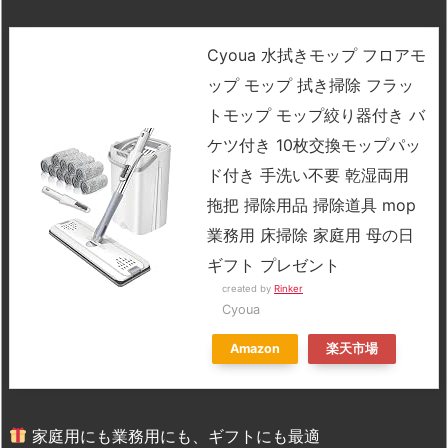
Cyoua 水拭きモップ フロアモ
ップ モップ 拭き掃除 フラッ
トモップ モップ絞り器付き バ
ケツ付き 10枚交換モップパッ
ド付き 手洗い不要 乾湿両用
拖把 掃除用品 掃除道具 mop
業務用 床掃除 家庭用 母の日
ギフト プレゼント
created by
Rinker
Cyoua
Amazon
楽天市場
家庭用にも業務用にも、ギフトにも最適