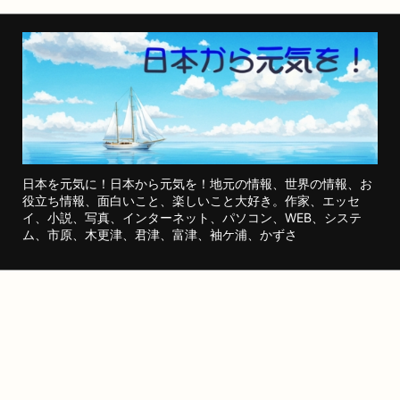
日本を元気に！日本から元気を！地元の情報、世界の情報、お
役立ち情報、面白いこと、楽しいこと大好き。作家、エッセ
イ、小説、写真、インターネット、パソコン、WEB、システ
ム、市原、木更津、君津、富津、袖ケ浦、かずさ