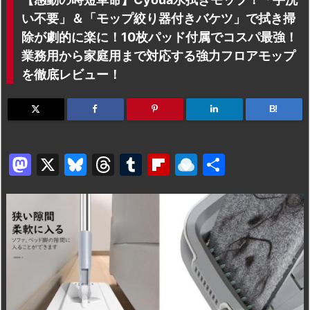
い不要」＆「モップ絞り器付きバケツ」で拭き掃
除が劇的に楽に！10枚パッド付属でコスパ最強！
業務用から家庭用まで対応する強力フロアモップ
を徹底レビュー！
B!
M
X
Bl
T
T
Fl
R
共
a
u
hr
u
ip
ai
有
st
e
e
m
b
n
o
s
a
bl
o
dr
d
k
d
r
ar
o
o
y
s
d
p.
n
io