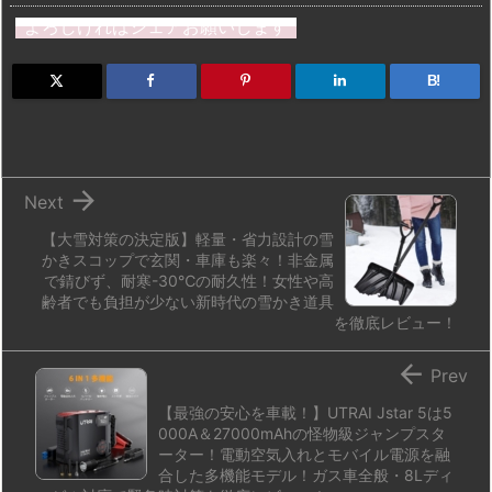
st
e
e
m
b
n
よろしければシェアお願いします
o
s
a
bl
o
dr
d
k
d
r
ar
o
B!
o
y
s
d
p.
n
io

Next
【大雪対策の決定版】軽量・省力設計の雪
かきスコップで玄関・車庫も楽々！非金属
で錆びず、耐寒-30℃の耐久性！女性や高
齢者でも負担が少ない新時代の雪かき道具
を徹底レビュー！

Prev
【最強の安心を車載！】UTRAI Jstar 5は5
000A＆27000mAhの怪物級ジャンプスタ
ーター！電動空気入れとモバイル電源を融
合した多機能モデル！ガス車全般・8Lディ