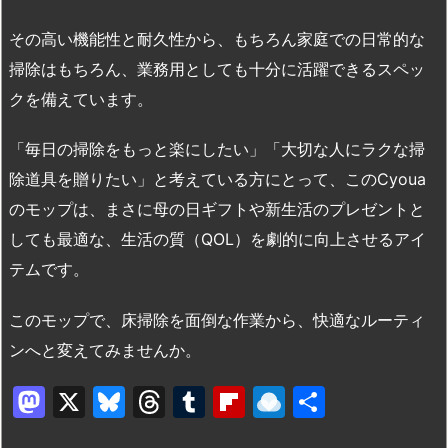
その高い機能性と耐久性から、もちろん家庭での日常的な
掃除はもちろん、業務用としても十分に活躍できるスペッ
クを備えています。
「毎日の掃除をもっと楽にしたい」「大切な人にラクな掃
除道具を贈りたい」と考えている方にとって、このCyoua
のモップは、まさに母の日ギフトや新生活のプレゼントと
しても最適な、生活の質（QOL）を劇的に向上させるアイ
テムです。
このモップで、床掃除を面倒な作業から、快適なルーティ
ンへと変えてみませんか。
M
X
Bl
T
T
Fl
R
共
a
u
hr
u
ip
ai
有