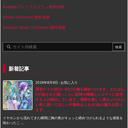
Audibleプレミアムプラン無料体験
Kindle Unlimited 無料体験
Amazon Music Unlimited 無料体験
新着記事
2026年8月9日
:
お気に入り
重音テトの切ない叫びが胸を締めつけます。さたぱん
Pが描き出す痛いくらい直球の情感とメロディに依存
する人が続出しています。感情を激しく揺さぶられた
い夜に聴いてほしい中毒性あふれる1曲の魅力を語り
ます。
イヤホンから流れてきた瞬間に胸の奥がキュッと締めつけられるような感覚を
味わったこ ...