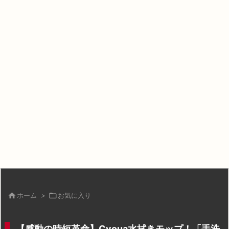

ホーム
>

お気に入り
【感動の時短革命】Cyoua水拭きモップ！「手洗