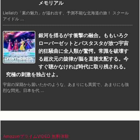
メモリアル
Liella!の「素の魅力」が溢れ出す、予測不能な北海道の旅！ スクール
アイドル ...
銀河を揺るがす衝撃の融合。ももいろク
ローバーゼットとパスタスタが放つ宇宙
的狂騒曲に全人類が驚愕。常識を破壊す
る超次元の旋律が脳を直接支配する。今
すぐ聴かなければ時代に取り残される。
究極の刺激を独占せよ。
宇宙の深淵から届いたかのような、あまりにも異質で、あまりにも強
烈な閃光。日本を代 ...
AmazonプライムVIDEO 無料体験