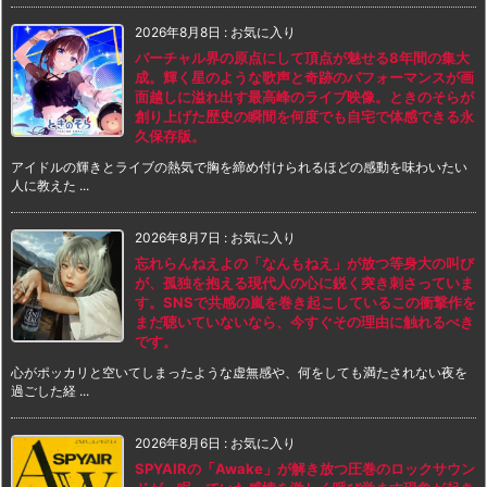
2026年8月8日
:
お気に入り
バーチャル界の原点にして頂点が魅せる8年間の集大
成。輝く星のような歌声と奇跡のパフォーマンスが画
面越しに溢れ出す最高峰のライブ映像。ときのそらが
創り上げた歴史の瞬間を何度でも自宅で体感できる永
久保存版。
アイドルの輝きとライブの熱気で胸を締め付けられるほどの感動を味わいたい
人に教えた ...
2026年8月7日
:
お気に入り
忘れらんねえよの「なんもねえ」が放つ等身大の叫び
が、孤独を抱える現代人の心に鋭く突き刺さっていま
す。SNSで共感の嵐を巻き起こしているこの衝撃作を
まだ聴いていないなら、今すぐその理由に触れるべき
です。
心がポッカリと空いてしまったような虚無感や、何をしても満たされない夜を
過ごした経 ...
2026年8月6日
:
お気に入り
SPYAIRの「Awake」が解き放つ圧巻のロックサウン