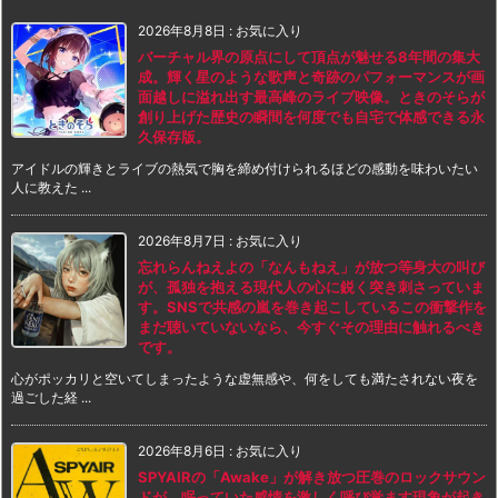
2026年8月8日
:
お気に入り
バーチャル界の原点にして頂点が魅せる8年間の集大
成。輝く星のような歌声と奇跡のパフォーマンスが画
面越しに溢れ出す最高峰のライブ映像。ときのそらが
創り上げた歴史の瞬間を何度でも自宅で体感できる永
久保存版。
アイドルの輝きとライブの熱気で胸を締め付けられるほどの感動を味わいたい
人に教えた ...
2026年8月7日
:
お気に入り
忘れらんねえよの「なんもねえ」が放つ等身大の叫び
が、孤独を抱える現代人の心に鋭く突き刺さっていま
す。SNSで共感の嵐を巻き起こしているこの衝撃作を
まだ聴いていないなら、今すぐその理由に触れるべき
です。
心がポッカリと空いてしまったような虚無感や、何をしても満たされない夜を
過ごした経 ...
2026年8月6日
:
お気に入り
SPYAIRの「Awake」が解き放つ圧巻のロックサウン
ドが、眠っていた感情を激しく呼び覚ます現象が起き