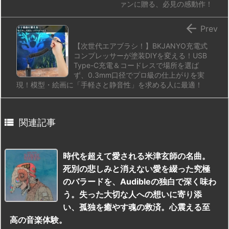
ァンに贈る、必見の感動作！

Prev
【次世代エアブラシ！】BKJANYO充電式
コンプレッサーが塗装DIYを変える！USB
Type-C充電＆コードレスで場所を選ば
ず、0.3mm口径でプロ級の仕上がりを実
現！模型・絵画に「手軽さと静音性」を求める人に最適！

関連記事
時代を超えて愛される米津玄師の名曲。
死別の悲しみと消えない愛を綴った究極
のバラードを、Audibleの独白で深く味わ
う。失った大切な人への想いに寄り添
い、孤独を癒やす魂の救済。心震える至
高の音楽体験。