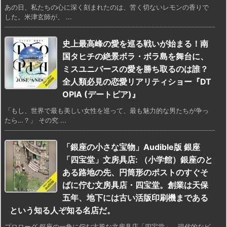
あの日、私たちの心に深く刻まれたのは、苦く切ないレモンの香りで
した。米津玄師が、 ...
史上最高峰の愛を巡る戦いが始まる！南
国タヒチの絶景ボラ・ボラ島を舞台に、
ミスユニバースの愛を勝ち取るのは誰？
全人類必見の恋愛リアリティショー『DT
OPIA (デートピア)』
「もし、世界で最も美しい女性を巡って、最も魅力的な男たちが争っ
たら…？」 その究 ...
「銀座の小さな宝物」Audible版 銀座
「四宝堂」文房具店: （小学館）銀座のと
ある路地の先、円筒形のポストのすぐそ
ばに佇む文房具店・四宝堂。創業は天保
五年、地下には古い活版印刷機まである
という知る人ぞ知る名店だ。
プロローグ 銀座の一角に佇む古風な文房具店「四宝堂」。現代的なビ