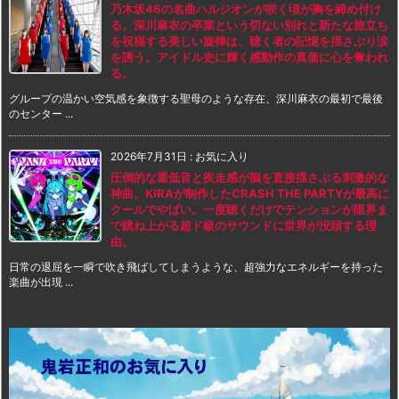
乃木坂46の名曲ハルジオンが咲く頃が胸を締め付け
る。深川麻衣の卒業という切ない別れと新たな旅立ち
を祝福する美しい旋律は、聴く者の記憶を揺さぶり涙
を誘う。アイドル史に輝く感動作の真価に心を奪われ
る。
グループの温かい空気感を象徴する聖母のような存在、深川麻衣の最初で最後
のセンター ...
2026年7月31日
:
お気に入り
圧倒的な重低音と疾走感が脳を直接揺さぶる刺激的な
神曲。KIRAが制作したCRASH THE PARTYが最高に
クールでやばい。一度聴くだけでテンションが限界ま
で跳ね上がる超ド級のサウンドに世界が没頭する理
由。
日常の退屈を一瞬で吹き飛ばしてしまうような、超強力なエネルギーを持った
楽曲が出現 ...