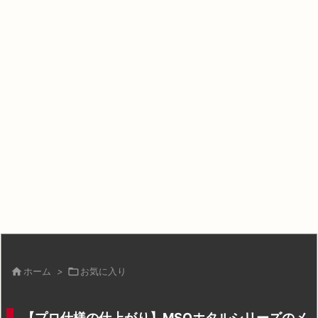

ホーム
>

お気に入り
【プロ仕様の仕上がり】MSQホタルシリーズのメ