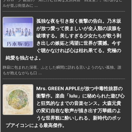
ルが並ぶ街並みに ...
孤独な夜を引き裂く衝撃の告白。乃木坂
が放つ愛って羨ましいが全人類の涙腺を
破壊する。美しすぎる少女たちが歌う剥
き出しの嫉妬と渇望に世界が震撼。今す
ぐ聴かなければ心は枯れ果てる。究極の
純愛を独占せよ。
静寂に包まれた深夜、ふとした瞬間に訪れる言いようのない孤独。誰
もが抱えながらも口 ...
Mrs. GREEN APPLEが放つ中毒性抜群の
衝撃作。楽曲「lulu」に秘められた遊び心
と狂気的なまでの音楽センス。大森元貴
の変幻自在な歌声が描き出す万華鏡のよ
うな世界観に酔いしれる、新時代のポッ
プアイコンによる最高傑作。