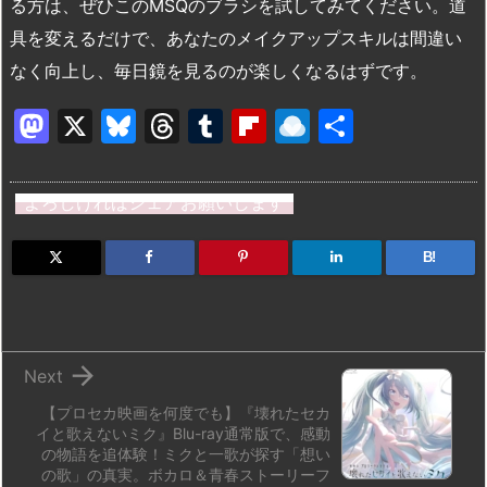
る方は、ぜひこのMSQのブラシを試してみてください。道
具を変えるだけで、あなたのメイクアップスキルは間違い
なく向上し、毎日鏡を見るのが楽しくなるはずです。
M
X
Bl
T
T
Fl
R
共
a
u
hr
u
ip
ai
有
st
e
e
m
b
n
よろしければシェアお願いします
o
s
a
bl
o
dr
d
k
d
r
ar
o
B!
o
y
s
d
p.
n
io

Next
【プロセカ映画を何度でも】『壊れたセカ
イと歌えないミク』Blu-ray通常版で、感動
の物語を追体験！ミクと一歌が探す「想い
の歌」の真実。ボカロ＆青春ストーリーフ