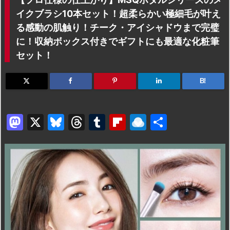
イクブラシ10本セット！超柔らかい極細毛が叶え
る感動の肌触り！チーク・アイシャドウまで完璧
に！収納ボックス付きでギフトにも最適な化粧筆
セット！
B!
M
X
Bl
T
T
Fl
R
共
a
u
hr
u
ip
ai
有
st
e
e
m
b
n
o
s
a
bl
o
dr
d
k
d
r
ar
o
o
y
s
d
p.
n
io