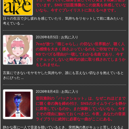
ています。SNSで話題沸騰のこの旋風を体感していな
いなら、今すぐプレイリストに加えるべきです。
日々の生活で少し疲れを感じていたり、気持ちをリセットして前に進みたいと
考えている ...
2026年8月5日
:
お気に入り
7coが放つ「猫じゃらし」の切ない世界観が、聴く人
の感情を大きく揺さぶっているのをご存知ですか。S
NSでバズる理由が一聴してわかる名曲であり、今す
ぐチェックしないと時代の波に取り残されてしまうか
もしれません。
言葉にできないモヤモヤした気持ちや、誰にも言えない切なさを抱えていると
きにぴった ...
2026年8月4日
:
お気に入り
音田雅則の「バックショット」は、なぜこれほどまで
に聴く者の胸を締め付け、SNSのタイムラインを静か
に席巻しているのか。まだ体験していないなら、今す
ぐその理由に触れておくべきだ。今夜、あなたの音楽
ライブラリに絶対に必要な一曲がここにある。
静かな夜に一人で音楽を聴いているとき、突然胸の奥がキュッと苦しくなるよ