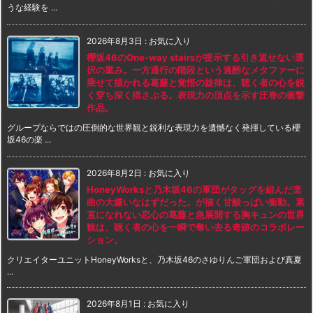
うな経験を ...
2026年8月3日
:
お気に入り
櫻坂46のOne-way stairsが提示する引き返せない選
択の重み。一方通行の階段という過酷なメタファーに
乗せて描かれる葛藤と覚悟の旋律は、聴く者の心を鋭
く穿ち深く揺さぶる。表現力の頂点を示す圧巻の衝撃
作品。
グループならではの圧倒的な世界観と鋭利な表現力を遺憾なく発揮している櫻
坂46の楽 ...
2026年8月2日
:
お気に入り
HoneyWorksと乃木坂46の軍団がタッグを組んだ楽
曲の大嫌いなはずだった。が描く甘酸っぱい衝動。素
直になれない恋心の葛藤と急展開する胸キュンの世界
観は、聴く者の心を一瞬で奪い去る奇跡のコラボレー
ション。
クリエイターユニットHoneyWorksと、乃木坂46のさゆりんご軍団および真夏
...
2026年8月1日
:
お気に入り