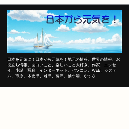
日本を元気に！日本から元気を！地元の情報、世界の情報、お
役立ち情報、面白いこと、楽しいこと大好き。作家、エッセ
イ、小説、写真、インターネット、パソコン、WEB、システ
ム、市原、木更津、君津、富津、袖ケ浦、かずさ