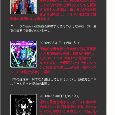
が胸を締め付ける。深川麻衣の卒業と
いう切ない別れと新たな旅立ちを祝福
する美しい旋律は、聴く者の記憶を揺
さぶり涙を誘う。アイドル史に輝く感
動作の真価に心を奪われる。
グループの温かい空気感を象徴する聖母のような存在、深川麻
衣の最初で最後のセンター ...
2026年7月31日
:
お気に入り
圧倒的な重低音と疾走感が脳を直接揺
さぶる刺激的な神曲。KIRAが制作し
たCRASH THE PARTYが最高にクー
ルでやばい。一度聴くだけでテンショ
ンが限界まで跳ね上がる超ド級のサウ
ンドに世界が没頭する理由。
日常の退屈を一瞬で吹き飛ばしてしまうような、超強力なエネ
ルギーを持った楽曲が出現 ...
2026年7月30日
:
お気に入り
流れる景色と過ぎ去った日々に胸が締
め付けられる涙腺崩壊の神曲。Farew
ell225が手掛けた車窓という作品が心