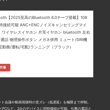
oth【2025至高のBluetooth 6.0チープ搭載】108
時接続可能 ANC+ENCノイズキャンセリングマイ
ワイヤレスイヤホン 片耳イヤホン bluetooth 左右
通話 物理操作ボタン メガネ併用 ミュート/SIRI機
在宅勤務/運転/宅配/ランニング（ブラック）
市場
し、リモート会議や動画視聴時の音ズレ（低遅延）を極限まで抑制。
ンとPCなど、2台のデバイスに同時接続が可能。仕事の電話と