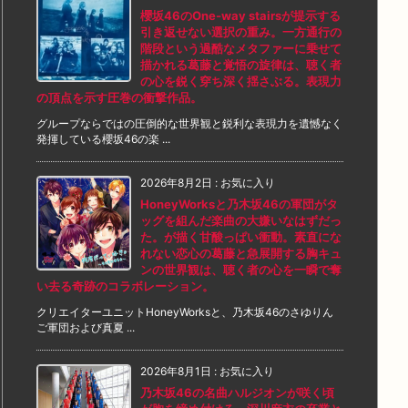
櫻坂46のOne-way stairsが提示する
引き返せない選択の重み。一方通行の
階段という過酷なメタファーに乗せて
描かれる葛藤と覚悟の旋律は、聴く者
の心を鋭く穿ち深く揺さぶる。表現力
の頂点を示す圧巻の衝撃作品。
グループならではの圧倒的な世界観と鋭利な表現力を遺憾なく
発揮している櫻坂46の楽 ...
2026年8月2日
:
お気に入り
HoneyWorksと乃木坂46の軍団がタ
ッグを組んだ楽曲の大嫌いなはずだっ
た。が描く甘酸っぱい衝動。素直にな
れない恋心の葛藤と急展開する胸キュ
ンの世界観は、聴く者の心を一瞬で奪
い去る奇跡のコラボレーション。
クリエイターユニットHoneyWorksと、乃木坂46のさゆりん
ご軍団および真夏 ...
2026年8月1日
:
お気に入り
乃木坂46の名曲ハルジオンが咲く頃