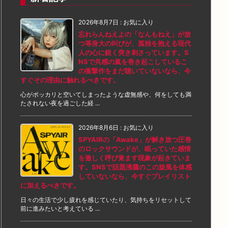
2026年8月7日
:
お気に入り
忘れらんねえよの「なんもねえ」が放
つ等身大の叫びが、孤独を抱える現代
人の心に鋭く突き刺さっています。S
NSで共感の嵐を巻き起こしているこ
の衝撃作をまだ聴いていないなら、今
すぐその理由に触れるべきです。
心がポッカリと空いてしまったような虚無感や、何をしても満
たされない夜を過ごした経 ...
2026年8月6日
:
お気に入り
SPYAIRの「Awake」が解き放つ圧巻
のロックサウンドが、眠っていた感情
を激しく呼び覚ます現象が起きていま
す。SNSで話題沸騰のこの旋風を体感
していないなら、今すぐプレイリスト
に加えるべきです。
日々の生活で少し疲れを感じていたり、気持ちをリセットして
前に進みたいと考えている ...