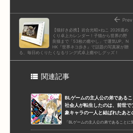
n
io

Prev
【猫好き必携】岩合光昭×ねこ 2026週め
くり卓上カレンダー！子猫から世界の野
良猫まで「53枚の癒やし」で運気UP。N
HK『世界ネコ歩き』で話題の写真家が贈
る、毎日めくりたくなるリング式卓上癒やしグッズ！

関連記事
BLゲームの主人公の弟であることに
社会人が転生したのは、前世で
象キャラの一人と結ばれたあと
「BLゲームの主人公の弟であることに気