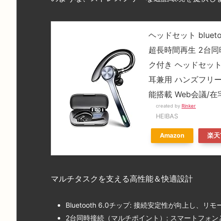
ヘッドセット blueto
超長時間再生 2台同
ク付き ヘッドセット 
耳兼用 ハンズフリー
能搭載 Web会議/
created by
Rinker
HEIBAS
Amazon
楽天
マルチタスクを支える高性能＆快適設計
Bluetooth 6.0チップ: 接続安定性が向上
2台同時接続（マルチポイント）: スマートフォ