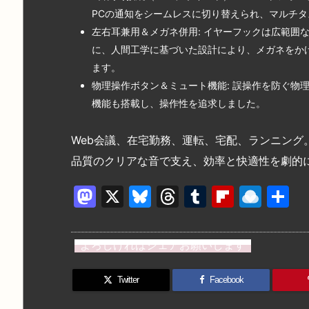
PCの通知をシームレスに切り替えられ、マルチ
左右耳兼用＆メガネ併用: イヤーフックは広範囲
に、人間工学に基づいた設計により、メガネをか
ます。
物理操作ボタン＆ミュート機能: 誤操作を防ぐ物
機能も搭載し、操作性を追求しました。
Web会議、在宅勤務、運転、宅配、ランニング
品質のクリアな音で支え、効率と快適性を劇的
M
X
Bl
T
T
Fl
R
a
u
hr
u
ip
ai
st
e
e
m
b
n
よろしければシェアお願いします
o
s
a
bl
o
dr
d
k
d
r
ar
o
Twitter
Facebook
o
y
s
d
p.