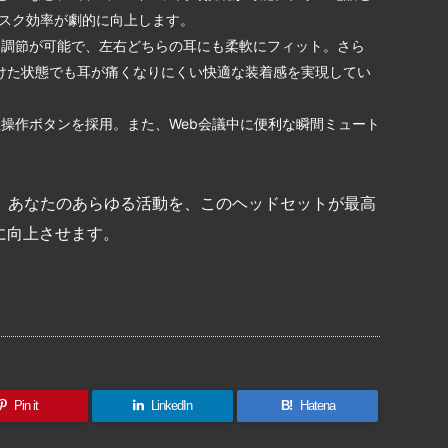
タスク効率が劇的に向上します。
な調節が可能で、左右どちらの耳にも柔軟にフィット。さら
けた状態でも耳が痛くなりにくい快適な装着感を実現してい
理操作ボタンを採用。また、Web会議中に便利な瞬間ミュート
。あなたのあらゆる活動を、このヘッドセットが最高
に向上させます。
共
有
Pin it
LinkedIn
B!
Hatena