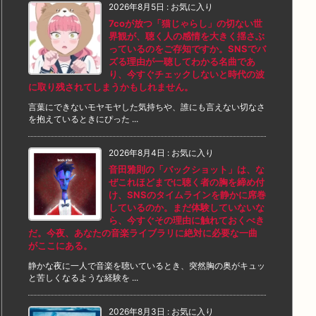
2026年8月5日
:
お気に入り
7coが放つ「猫じゃらし」の切ない世
界観が、聴く人の感情を大きく揺さぶ
っているのをご存知ですか。SNSでバ
ズる理由が一聴してわかる名曲であ
り、今すぐチェックしないと時代の波
に取り残されてしまうかもしれません。
言葉にできないモヤモヤした気持ちや、誰にも言えない切なさ
を抱えているときにぴった ...
2026年8月4日
:
お気に入り
音田雅則の「バックショット」は、な
ぜこれほどまでに聴く者の胸を締め付
け、SNSのタイムラインを静かに席巻
しているのか。まだ体験していないな
ら、今すぐその理由に触れておくべき
だ。今夜、あなたの音楽ライブラリに絶対に必要な一曲
がここにある。
静かな夜に一人で音楽を聴いているとき、突然胸の奥がキュッ
と苦しくなるような経験を ...
2026年8月3日
:
お気に入り