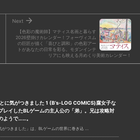

Next
【色彩の魔術師】マティス名画と暮らす
2026壁掛けカレンダー！フォーヴィスム
の巨匠が描く「喜びと調和」の色彩アー
トがあなたの日常を彩る。モダンインテ
リアにも映える月めくり美術カレンダー！
気がつきました 1 (B’s-LOG COMICS)腐女子な
プレイしたBLゲームの主人公の「弟」。兄は攻略対
のようで……。
がつきました」は、BLゲームの世界に巻き込 ...