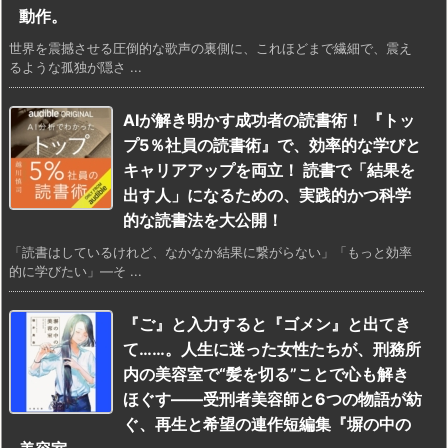
動作。
世界を震撼させる圧倒的な歌声の裏側に、これほどまで繊細で、震え
るような孤独が隠さ ...
AIが解き明かす成功者の読書術！ 『トッ
プ5％社員の読書術』で、効率的な学びと
キャリアアップを両立！ 読書で「結果を
出す人」になるための、実践的かつ科学
的な読書法を大公開！
「読書はしているけれど、なかなか結果に繋がらない」「もっと効率
的に学びたい」—そ ...
『ご』と入力すると『ゴメン』と出てき
て……。人生に迷った女性たちが、刑務所
内の美容室で“髪を切る”ことで心も解き
ほぐす――受刑者美容師と6つの物語が紡
ぐ、再生と希望の連作短編集『塀の中の