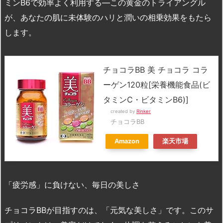
ミンB6で効率よく利用する—この黄金のトライアングル
が、あなたの肌に未体験のハリと潤いの相乗効果をもたら
します。
チョコラBB 美 チョコラ コラ
ーゲン120粒[栄養機能食品(ビ
タミンC・ビタミンB6)]
created by
Rinker
チョコラBB
Amazon
楽天市場
「疲労感」に負けない、毎日の美しさ
チョコラBBが目指すのは、「元気な美しさ」です。このサ