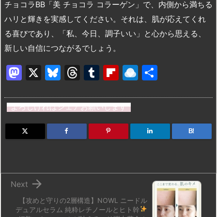
チョコラBB「美 チョコラ コラーゲン」で、内側から満ちる
ハリと輝きを実感してください。それは、肌が応えてくれ
る喜びであり、「私、今日、調子いい」と心から思える、
新しい自信につながるでしょう。
M
X
Bl
T
T
Fl
R
共
a
u
hr
u
ip
ai
有
st
e
e
m
b
n
よろしければシェアお願いします
o
s
a
bl
o
dr
d
k
d
r
ar
o
B!
o
y
s
d
p.
n
io

Next
【攻めと守りの2層構造】NOWL ニードル
デュアルセラム
純粋レチノールとヒト幹