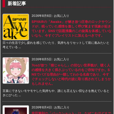
新着記事
2026年8月6日
:
お気に入り
SPYAIRの「Awake」が解き放つ圧巻のロックサウン
ドが、眠っていた感情を激しく呼び覚ます現象が起き
ています。SNSで話題沸騰のこの旋風を体感していな
いなら、今すぐプレイリストに加えるべきです。
日々の生活で少し疲れを感じていたり、気持ちをリセットして前に進みたいと
考えている ...
2026年8月5日
:
お気に入り
7coが放つ「猫じゃらし」の切ない世界観が、聴く人
の感情を大きく揺さぶっているのをご存知ですか。S
NSでバズる理由が一聴してわかる名曲であり、今す
ぐチェックしないと時代の波に取り残されてしまうか
もしれません。
言葉にできないモヤモヤした気持ちや、誰にも言えない切なさを抱えていると
きにぴった ...
2026年8月4日
:
お気に入り
音田雅則の「バックショット」は、なぜこれほどまで