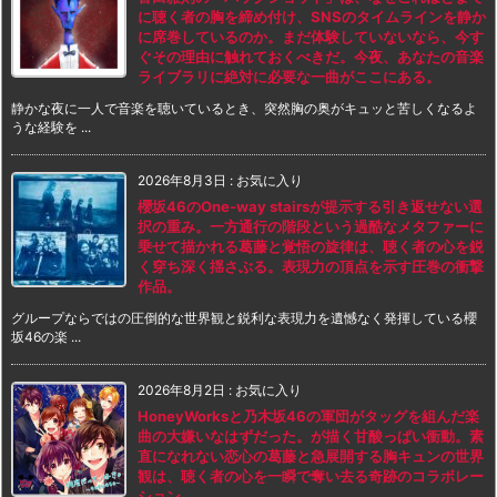
に聴く者の胸を締め付け、SNSのタイムラインを静か
に席巻しているのか。まだ体験していないなら、今す
ぐその理由に触れておくべきだ。今夜、あなたの音楽
ライブラリに絶対に必要な一曲がここにある。
静かな夜に一人で音楽を聴いているとき、突然胸の奥がキュッと苦しくなるよ
うな経験を ...
2026年8月3日
:
お気に入り
櫻坂46のOne-way stairsが提示する引き返せない選
択の重み。一方通行の階段という過酷なメタファーに
乗せて描かれる葛藤と覚悟の旋律は、聴く者の心を鋭
く穿ち深く揺さぶる。表現力の頂点を示す圧巻の衝撃
作品。
グループならではの圧倒的な世界観と鋭利な表現力を遺憾なく発揮している櫻
坂46の楽 ...
2026年8月2日
:
お気に入り
HoneyWorksと乃木坂46の軍団がタッグを組んだ楽
曲の大嫌いなはずだった。が描く甘酸っぱい衝動。素
直になれない恋心の葛藤と急展開する胸キュンの世界
観は、聴く者の心を一瞬で奪い去る奇跡のコラボレー
ション。