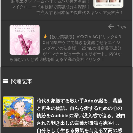
細胞エクソソームが叶えるハリ弾力革命！
マイクロニードル技術で美容成分を深部ま
で注入する日本産の次世代スキンケア美容液！

Prev
【飲む美容液】AXXZIA AGドリンクX
3
0日間集中ケアで輝きを覚醒させるエイジ
ングケアの決定版！ 25mLの濃密美容成分
がインナービューティをサポート。内側か
ら弾むハリと透明感を叶える至高の美容ドリンク！

関連記事
時代を象徴する歌い手Adoが綴る、葛藤
と再生の物語。自らを愛するための心の
軌跡をAudibleの深い没入感で辿る。独白
される剥き出しの言葉が孤独を癒やし、
自分らしく生きる勇気を与える至高の感