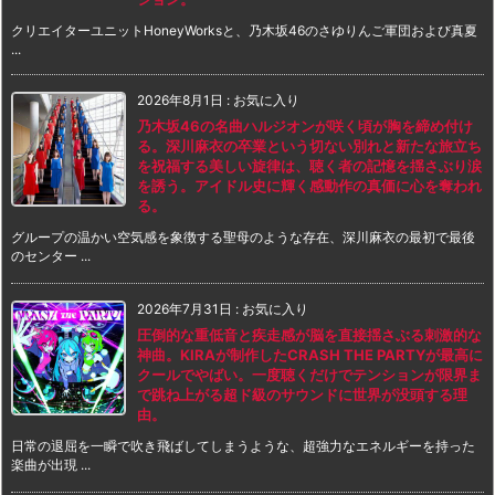
クリエイターユニットHoneyWorksと、乃木坂46のさゆりんご軍団および真夏
...
2026年8月1日
:
お気に入り
乃木坂46の名曲ハルジオンが咲く頃が胸を締め付け
る。深川麻衣の卒業という切ない別れと新たな旅立ち
を祝福する美しい旋律は、聴く者の記憶を揺さぶり涙
を誘う。アイドル史に輝く感動作の真価に心を奪われ
る。
グループの温かい空気感を象徴する聖母のような存在、深川麻衣の最初で最後
のセンター ...
2026年7月31日
:
お気に入り
圧倒的な重低音と疾走感が脳を直接揺さぶる刺激的な
神曲。KIRAが制作したCRASH THE PARTYが最高に
クールでやばい。一度聴くだけでテンションが限界ま
で跳ね上がる超ド級のサウンドに世界が没頭する理
由。
日常の退屈を一瞬で吹き飛ばしてしまうような、超強力なエネルギーを持った
楽曲が出現 ...