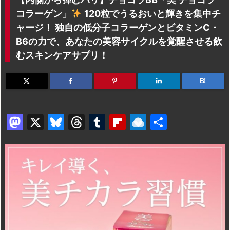
コラーゲン」
120粒でうるおいと輝きを集中チ
ャージ！ 独自の低分子コラーゲンとビタミンC・
B6の力で、あなたの美容サイクルを覚醒させる飲
むスキンケアサプリ！
B!
M
X
Bl
T
T
Fl
R
共
a
u
hr
u
ip
ai
有
st
e
e
m
b
n
o
s
a
bl
o
dr
d
k
d
r
ar
o
o
y
s
d
p.
n
io