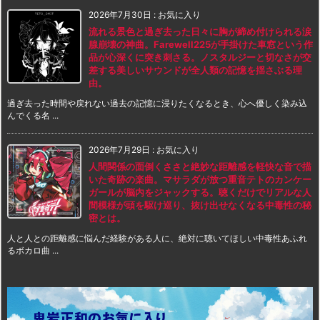
2026年7月30日
:
お気に入り
流れる景色と過ぎ去った日々に胸が締め付けられる涙
腺崩壊の神曲。Farewell225が手掛けた車窓という作
品が心深くに突き刺さる。ノスタルジーと切なさが交
差する美しいサウンドが全人類の記憶を揺さぶる理
由。
過ぎ去った時間や戻れない過去の記憶に浸りたくなるとき、心へ優しく染み込
んでくる名 ...
2026年7月29日
:
お気に入り
人間関係の面倒くささと絶妙な距離感を軽快な音で描
いた奇跡の楽曲。マサラダが放つ重音テトのカンケー
ガールが脳内をジャックする。聴くだけでリアルな人
間模様が頭を駆け巡り、抜け出せなくなる中毒性の秘
密とは。
人と人との距離感に悩んだ経験がある人に、絶対に聴いてほしい中毒性あふれ
るボカロ曲 ...