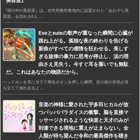
美容室』
『塀の中の美容室』は、女性刑務所敷地内に設置された「あおぞら美
容室」を訪れる6人 ...
Eveとsuisの歌声が重なった瞬間に心臓が
跳ね上がる。孤独な夜の終わりを告げる
新曲がすべての感情を狂わせる。美しす
ぎる旋律の暴力に思考が停止し、涙の理
由さえ見失う。今すぐ耳を塞いでも無駄
だ。これはあなたの物語だから。
ヘッドホンを耳に当てて再生ボタンを押した瞬間、目の前の景色が音
を立てて崩れ去るよ ...
音楽の神様に愛された宇多田ヒカルが放
つパッパパラダイスの衝撃。脳を直接マ
ッサージされるような快楽と天才のみが
到達できる境地に震えが止まらない。全
人類が待ち望んだ令和の最高傑作を聴き