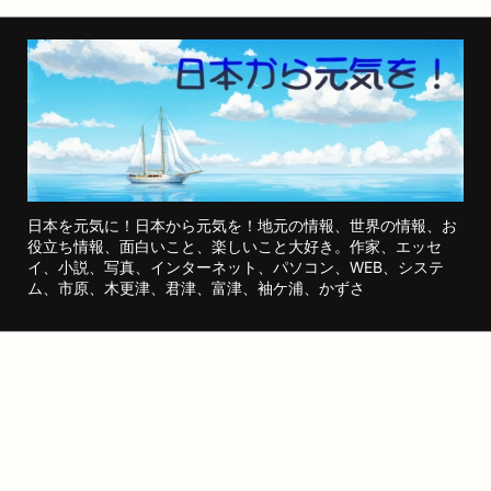
日本を元気に！日本から元気を！地元の情報、世界の情報、お
役立ち情報、面白いこと、楽しいこと大好き。作家、エッセ
イ、小説、写真、インターネット、パソコン、WEB、システ
ム、市原、木更津、君津、富津、袖ケ浦、かずさ