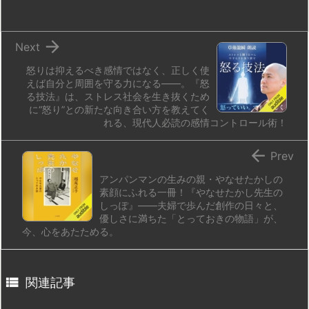
n
io

Next
怒りは抑えるべき感情ではなく、正しく使
えば自分と周囲を守る力になる――。『怒
る技法』は、ストレス社会を生き抜くため
に“怒り”との新たな向き合い方を教えてく
れる、現代人必読の感情コントロール術！

Prev
アンパンマンの生みの親・やなせたかしの
素顔にふれる一冊！『やなせたかし先生の
しっぽ』――夫婦で歩んだ創作の日々と、
優しさに満ちた「とっておきの物語」が、
今、心をあたためる。

関連記事