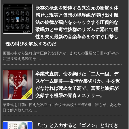
既存の概念を粉砕する異次元の衝撃を体
感せよ現実と仮想の境界線が溶け出す魔
法の旋律が脳内をジャックする圧倒的な
歌唱力と中毒性抜群のリズムに溺れて理
性を失え最新の音楽革命を今すぐ目撃し
魂の叫びを解放するのだ
画面の中から溢れ出す圧倒的な輝きが、あなたの退屈な日常を鮮やか
に塗り替える瞬間を ...
卒業式直前、命を懸けた「二人一組」デ
スゲーム開幕──友情か裏切りか。手を繋
がなければ死ぬ女子高で、真実と嫉妬が
交錯する極限の青春ミステリー。
卒業式を目前に控えた私立白百合女子高校の三年A組。誰もが、あと数
日で解き放たれる ...
『ご』と入力すると『ゴメン』と出てき