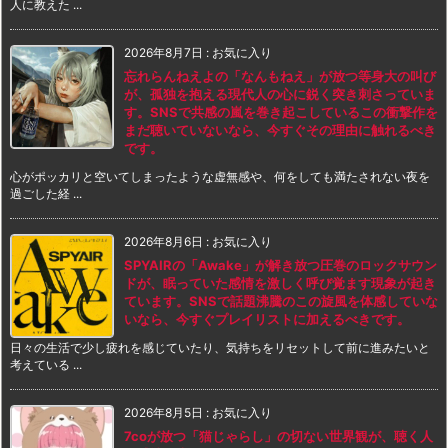
人に教えた ...
2026年8月7日
:
お気に入り
忘れらんねえよの「なんもねえ」が放つ等身大の叫び
が、孤独を抱える現代人の心に鋭く突き刺さっていま
す。SNSで共感の嵐を巻き起こしているこの衝撃作を
まだ聴いていないなら、今すぐその理由に触れるべき
です。
心がポッカリと空いてしまったような虚無感や、何をしても満たされない夜を
過ごした経 ...
2026年8月6日
:
お気に入り
SPYAIRの「Awake」が解き放つ圧巻のロックサウン
ドが、眠っていた感情を激しく呼び覚ます現象が起き
ています。SNSで話題沸騰のこの旋風を体感していな
いなら、今すぐプレイリストに加えるべきです。
日々の生活で少し疲れを感じていたり、気持ちをリセットして前に進みたいと
考えている ...
2026年8月5日
:
お気に入り
7coが放つ「猫じゃらし」の切ない世界観が、聴く人