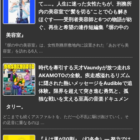
て……。人生に迷った女性たちが、刑務所
内の美容室で“髪を切る”ことで心も解き
ほぐす――受刑者美容師と6つの物語が紡
ぐ、再生と希望の連作短編集『塀の中の
美容室』
『塀の中の美容室』は、女性刑務所敷地内に設置された「あおぞら美
容室」を訪れる6人 ...
時代を牽引する天才Vaundyが放つ走れS
AKAMOTOの全貌。疾走感溢れるリズム
に隠された熱いメッセージをAudibleで追
体験。限界を超えて突き進む勇気と、孤
独な戦いを支える至高の音楽ドキュメン
タリー。
どこまでも続くアスファルトを、ただ一心不乱に駆け抜けていく。そ
の足音に重なるのは ...
『人は運が10割』（幻冬舎）— 努力では