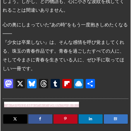
しょう。しかし、どの物語も、心に小さな波紋を残してく
れることは間違いありません。
心の奥にしまっていた“あの時”をもう一度抱きしめたくなる
――
『少女は卒業しない』は、そんな感情を呼び覚ましてくれ
る、珠玉の青春作品です。青春を過ごしたすべての人に、
そして今まさに青春を生きている人に、ぜひ手に取ってほ
しい一冊です。
M
X
Bl
T
T
Fl
R
共
a
u
hr
u
ip
ai
有
st
e
e
m
b
n
よろしければシェアお願いします
o
s
a
bl
o
dr
d
k
d
r
ar
o
B!
o
y
s
d
p.