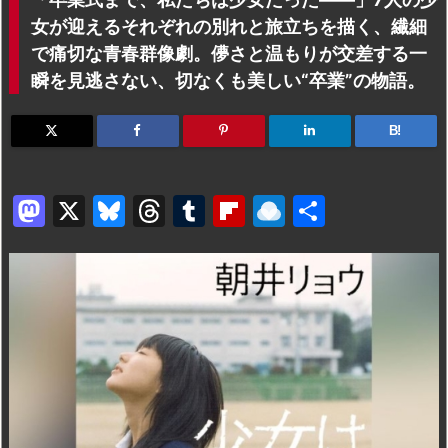
女が迎えるそれぞれの別れと旅立ちを描く、繊細
で痛切な青春群像劇。儚さと温もりが交差する一
瞬を見逃さない、切なくも美しい“卒業”の物語。
B!
M
X
Bl
T
T
Fl
R
共
a
u
hr
u
ip
ai
有
st
e
e
m
b
n
o
s
a
bl
o
dr
d
k
d
r
ar
o
o
y
s
d
p.
n
io