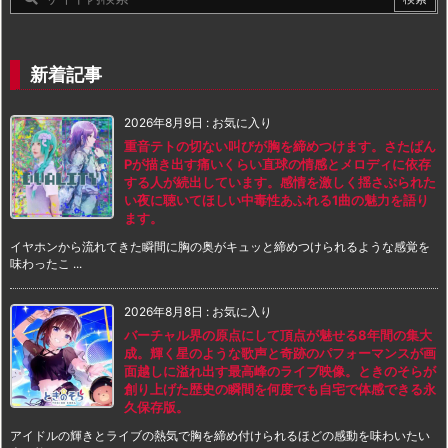
新着記事
2026年8月9日
:
お気に入り
重音テトの切ない叫びが胸を締めつけます。さたぱん
Pが描き出す痛いくらい直球の情感とメロディに依存
する人が続出しています。感情を激しく揺さぶられた
い夜に聴いてほしい中毒性あふれる1曲の魅力を語り
ます。
イヤホンから流れてきた瞬間に胸の奥がキュッと締めつけられるような感覚を
味わったこ ...
2026年8月8日
:
お気に入り
バーチャル界の原点にして頂点が魅せる8年間の集大
成。輝く星のような歌声と奇跡のパフォーマンスが画
面越しに溢れ出す最高峰のライブ映像。ときのそらが
創り上げた歴史の瞬間を何度でも自宅で体感できる永
久保存版。
アイドルの輝きとライブの熱気で胸を締め付けられるほどの感動を味わいたい