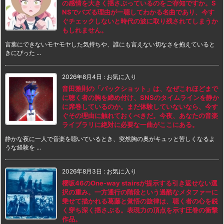
の感情を大きく揺さぶっているのをご存知ですか。S
NSでバズる理由が一聴してわかる名曲であり、今す
ぐチェックしないと時代の波に取り残されてしまうか
もしれません。
言葉にできないモヤモヤした気持ちや、誰にも言えない切なさを抱えていると
きにぴった ...
2026年8月4日
:
お気に入り
音田雅則の「バックショット」は、なぜこれほどまで
に聴く者の胸を締め付け、SNSのタイムラインを静か
に席巻しているのか。まだ体験していないなら、今す
ぐその理由に触れておくべきだ。今夜、あなたの音楽
ライブラリに絶対に必要な一曲がここにある。
静かな夜に一人で音楽を聴いているとき、突然胸の奥がキュッと苦しくなるよ
うな経験を ...
2026年8月3日
:
お気に入り
櫻坂46のOne-way stairsが提示する引き返せない選
択の重み。一方通行の階段という過酷なメタファーに
乗せて描かれる葛藤と覚悟の旋律は、聴く者の心を鋭
く穿ち深く揺さぶる。表現力の頂点を示す圧巻の衝撃
作品。