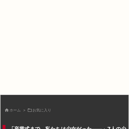

ホーム
>

お気に入り
「卒業式まで、私たちは少女だった――」7人の少