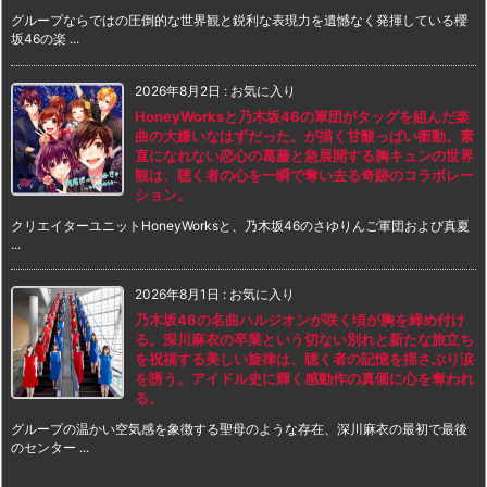
グループならではの圧倒的な世界観と鋭利な表現力を遺憾なく発揮している櫻
坂46の楽 ...
2026年8月2日
:
お気に入り
HoneyWorksと乃木坂46の軍団がタッグを組んだ楽
曲の大嫌いなはずだった。が描く甘酸っぱい衝動。素
直になれない恋心の葛藤と急展開する胸キュンの世界
観は、聴く者の心を一瞬で奪い去る奇跡のコラボレー
ション。
クリエイターユニットHoneyWorksと、乃木坂46のさゆりんご軍団および真夏
...
2026年8月1日
:
お気に入り
乃木坂46の名曲ハルジオンが咲く頃が胸を締め付け
る。深川麻衣の卒業という切ない別れと新たな旅立ち
を祝福する美しい旋律は、聴く者の記憶を揺さぶり涙
を誘う。アイドル史に輝く感動作の真価に心を奪われ
る。
グループの温かい空気感を象徴する聖母のような存在、深川麻衣の最初で最後
のセンター ...