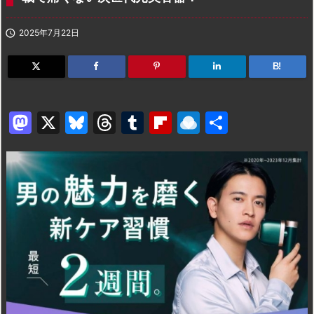

2025年7月22日
B!
M
X
Bl
T
T
Fl
R
共
a
u
hr
u
ip
ai
有
st
e
e
m
b
n
o
s
a
bl
o
dr
d
k
d
r
ar
o
o
y
s
d
p.
n
io