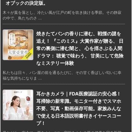
オブックの決定版。
木々が葉を落とし、冷たい風が江戸の町を吹き抜ける季節。その静寂
の中で、鳥たちのさ ...
焼きたてパンの香りに潜む、戦慄の謎を
追え！ 『このミス』大賞作家が贈る、 日
常の裏側に潜む闇と、 心を揺さぶる人間
ドラマ： 聴覚で味わう、 甘美にして危険
なミステリー体験
私たちは日々、パン屋の前を通るたびに、その甘く香ばしい匂いに幸
福な気持ちになりま ...
耳かきカメラ｜FDA医療認証の安心感！
耳掃除の新常識。モニター付きでスマホ
不要、写真・動画保存可能。家族みんな
で使える日本語説明書付きイヤースコー
プ！