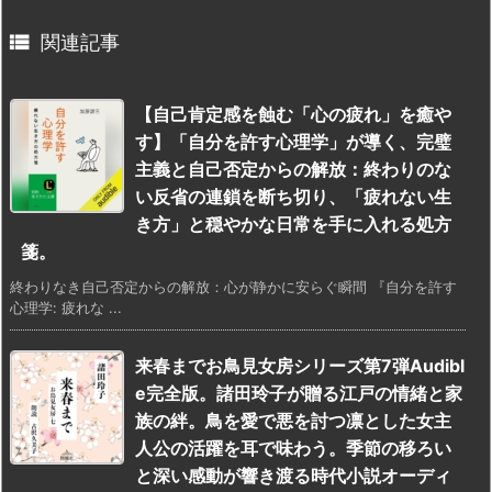

関連記事
【自己肯定感を蝕む「心の疲れ」を癒や
す】「自分を許す心理学」が導く、完璧
主義と自己否定からの解放：終わりのな
い反省の連鎖を断ち切り、「疲れない生
き方」と穏やかな日常を手に入れる処方
箋。
終わりなき自己否定からの解放：心が静かに安らぐ瞬間 『自分を許す
心理学: 疲れな ...
来春までお鳥見女房シリーズ第7弾Audibl
e完全版。諸田玲子が贈る江戸の情緒と家
族の絆。鳥を愛で悪を討つ凛とした女主
人公の活躍を耳で味わう。季節の移ろい
と深い感動が響き渡る時代小説オーディ