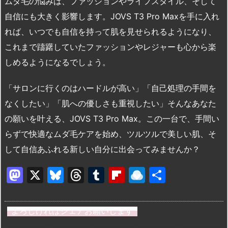
ムダ毛の悩みは、ファッションやライフスタイル、そして
自信にも大きく影響します。JOVS T3 Pro Maxを手に入れ
れば、いつでも自信を持って肌を見せられるようになり、
これまで躊躇していたファッションやレジャーも心から楽
しめるようになるでしょう。
「サロンに行くのはハードルが高い」「自己処理の手間を
なくしたい」「肌への優しさも重視したい」そんなあなた
の願いを叶える、JOVS T3 Pro Max。この一台で、手間い
らずで快適なムダ毛ケアを始め、ツルツルで美しい肌、そ
して自信あふれる新しい自分に出会ってみませんか？
M
X
Bl
T
T
Fl
R
共
a
u
hr
u
ip
ai
有
st
e
e
m
b
n
よろしければシェアお願いします
o
s
a
bl
o
dr