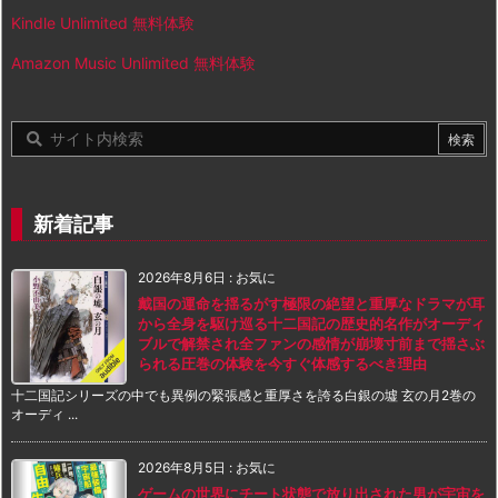
Kindle Unlimited 無料体験
Amazon Music Unlimited 無料体験
新着記事
2026年8月6日
:
お気に
戴国の運命を揺るがす極限の絶望と重厚なドラマが耳
から全身を駆け巡る十二国記の歴史的名作がオーディ
ブルで解禁され全ファンの感情が崩壊寸前まで揺さぶ
られる圧巻の体験を今すぐ体感するべき理由
十二国記シリーズの中でも異例の緊張感と重厚さを誇る白銀の墟 玄の月2巻の
オーディ ...
2026年8月5日
:
お気に
ゲームの世界にチート状態で放り出された男が宇宙を