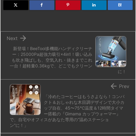
d
k
d
r
ar
o
B!
o
y
s
d
p.
n
io

Next
新登場！BeeTool多機能ハンディクリーナ
ー：25000Pa超強力吸引×4in1！吸い込み
も吹き飛ばしも、空気入れ・抜きまでこれ
一台！超軽量0.36kgで、どこでもクリーン
に！

Prev
「冷めたコーヒーはもうさよなら！コンパ
クト＆おしゃれな木目調デザインで大小カ
ップ自在、45〜75℃温度＆12時間タイマ
ー搭載の『Gimama カップウォーマー』
で、自宅やオフィスがあなた専用の“温めステーショ
ン”に！」