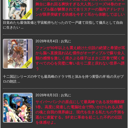
舞台に暴れ回る爽快すぎる大人気シリーズ14巻のオー
ディブル版が解禁されて全リスナーの脳内アドレナリ
ンが限界突破する快感を今すぐ耳から体験してほしい
目覚めたら最強装備と宇宙船持ちだったので一戸建て目指して傭兵として自由
に生きたい ...
2026年8月4日
:
お気に
ファンが10年以上も震え続けた伝説の絶望と希望が耳
から脳へ直接流れ込む傑作がオーディブルで蘇り全人
類の感情を激しく揺さぶる様子はまさに圧巻で聞く者
すべての心を完璧に奪い去り二度と戻れない世界へ誘
う
十二国記シリーズの中でも最高峰のドラマ性と深みを持つ黄昏の岸 暁の天がプ
ロの朗読 ...
2026年8月3日
:
お気に
サイバーパンクの原点にして最高峰である攻殻機動隊
1巻。高度に発達した電脳社会で問いかけられる人間
の魂と自我の境界線は、現代を生きる私たちの予測を
遥かに凌駕する。SF史に革命を起こした不朽の伝説
を体感せよ。