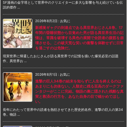
SF漫画の金字塔として世界中のクリエイターに多大な影響を与え続けている伝
説的傑作 ...
2026年8月2日
:
お気に
新感覚ギャグの到達点である異世界おじさん8巻。17
年間の昏睡状態から目覚めた男が語る異世界生活の記
憶は、常識を破壊する異色の展開で全読者の腹筋を崩
壊させる。この破天荒な笑いの衝撃を体験せずに日常
を過ごすのは危険だ。
現実世界に帰還したおじさんが語る異世界での記憶を描いた爆笑必至の話題
作、異世界お ...
2026年8月1日
:
お気に
進撃の巨人34巻の結末を知らずに人生を終えるのは
あまりにも勿体ない。人類史に残る至高のダークファ
ンタジーがここに完結。物語の裏に隠された残酷な真
実と救済の行方を、あなた自身の目で確かめてほし
い。
長年にわたって世界中の読者を熱狂させてきた歴史的名作、進撃の巨人の第34
巻。物語 ...