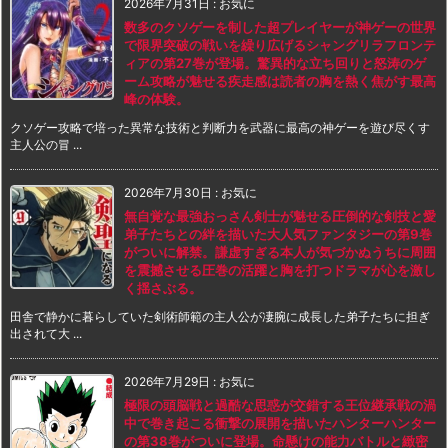
2026年7月31日
:
お気に
数多のクソゲーを制した超プレイヤーが神ゲーの世界
で限界突破の戦いを繰り広げるシャングリラフロンテ
ィアの第27巻が登場。驚異的な立ち回りと怒涛のゲ
ーム攻略が魅せる疾走感は読者の胸を熱く焦がす最高
峰の体験。
クソゲー攻略で培った異常な技術と判断力を武器に最高の神ゲーを遊び尽くす
主人公の冒 ...
2026年7月30日
:
お気に
無自覚な最強おっさん剣士が魅せる圧倒的な剣技と愛
弟子たちとの絆を描いた大人気ファンタジーの第9巻
がついに解禁。謙虚すぎる本人が気づかぬうちに周囲
を震撼させる圧巻の活躍と胸を打つドラマが心を激し
く揺さぶる。
田舎で静かに暮らしていた剣術師範の主人公が凄腕に成長した弟子たちに担ぎ
出されて大 ...
2026年7月29日
:
お気に
極限の頭脳戦と過酷な思惑が交錯する王位継承戦の渦
中で巻き起こる衝撃の展開を描いたハンターハンター
の第38巻がついに登場。命懸けの能力バトルと緻密