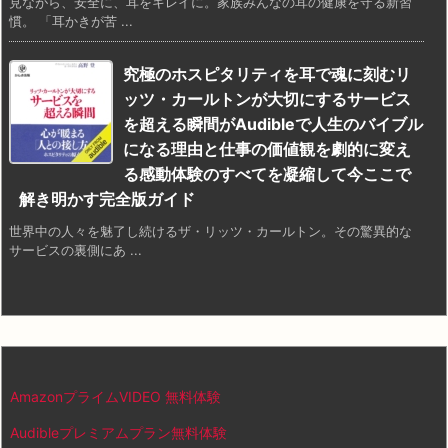
見ながら、安全に、耳をキレイに。家族みんなの耳の健康を守る新習
慣。 「耳かきが苦 ...
究極のホスピタリティを耳で魂に刻むリ
ッツ・カールトンが大切にするサービス
を超える瞬間がAudibleで人生のバイブル
になる理由と仕事の価値観を劇的に変え
る感動体験のすべてを凝縮して今ここで
解き明かす完全版ガイド
世界中の人々を魅了し続けるザ・リッツ・カールトン。その驚異的な
サービスの裏側にあ ...
AmazonプライムVIDEO 無料体験
Audibleプレミアムプラン無料体験