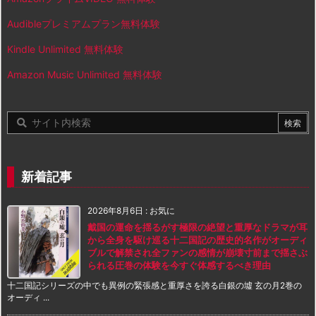
Audibleプレミアムプラン無料体験
Kindle Unlimited 無料体験
Amazon Music Unlimited 無料体験
新着記事
2026年8月6日
:
お気に
戴国の運命を揺るがす極限の絶望と重厚なドラマが耳
から全身を駆け巡る十二国記の歴史的名作がオーディ
ブルで解禁され全ファンの感情が崩壊寸前まで揺さぶ
られる圧巻の体験を今すぐ体感するべき理由
十二国記シリーズの中でも異例の緊張感と重厚さを誇る白銀の墟 玄の月2巻の
オーディ ...