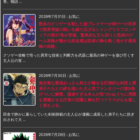
巻。物語 ...
2026年7月31日
:
お気に
数多のクソゲーを制した超プレイヤーが神ゲーの世界
で限界突破の戦いを繰り広げるシャングリラフロンテ
ィアの第27巻が登場。驚異的な立ち回りと怒涛のゲ
ーム攻略が魅せる疾走感は読者の胸を熱く焦がす最高
峰の体験。
クソゲー攻略で培った異常な技術と判断力を武器に最高の神ゲーを遊び尽くす
主人公の冒 ...
2026年7月30日
:
お気に
無自覚な最強おっさん剣士が魅せる圧倒的な剣技と愛
弟子たちとの絆を描いた大人気ファンタジーの第9巻
がついに解禁。謙虚すぎる本人が気づかぬうちに周囲
を震撼させる圧巻の活躍と胸を打つドラマが心を激し
く揺さぶる。
田舎で静かに暮らしていた剣術師範の主人公が凄腕に成長した弟子たちに担ぎ
出されて大 ...
2026年7月29日
:
お気に