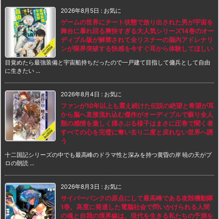
2026年8月5日
:
お気に
ゲームの世界にチート状態で放り出された男が宇宙を
舞台に暴れ回る爽快すぎる大人気シリーズ14巻のオー
ディブル版が解禁されて全リスナーの脳内アドレナリ
ンが限界突破する快感を今すぐ耳から体験してほしい
目覚めたら最強装備と宇宙船持ちだったので一戸建て目指して傭兵として自由
に生きたい ...
2026年8月4日
:
お気に
ファンが10年以上も震え続けた伝説の絶望と希望が耳
から脳へ直接流れ込む傑作がオーディブルで蘇り全人
類の感情を激しく揺さぶる様子はまさに圧巻で聞く者
すべての心を完璧に奪い去り二度と戻れない世界へ誘
う
十二国記シリーズの中でも最高峰のドラマ性と深みを持つ黄昏の岸 暁の天がプ
ロの朗読 ...
2026年8月3日
:
お気に
サイバーパンクの原点にして最高峰である攻殻機動隊
1巻。高度に発達した電脳社会で問いかけられる人間
の魂と自我の境界線は、現代を生きる私たちの予測を