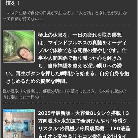
慣を！
「マスク生活で自分の口臭が気になる」「人と話すときに息が気にな
って自信が持てない ...
極上の休息を。一日の疲れを取る瞑想
は、マインドフルネスの真髄をオーディ
ブルで体験できる究極の癒やしです。仕
事や人間関係で磨り減った心を解き放
ち、自律神経を整える深い眠りへの誘
い。再生ボタンを押した瞬間から始まる、自分自身を抱
きしめるための贅沢な時間。
重い足取りで帰宅し、部屋の明かりを落としたとき。心の中に澱のよ
うに溜まった一日の ...
2025年最新版・大容量8Lタンク搭載！3
方向吸水×氷加速で全身ひんやり“冷感ク
リスタル”冷風機／冷風扇風機──LED液晶
＆イオン発生＆リモコン操作＆24Hタイ