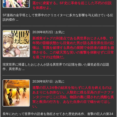
遥かに凌駕する。SF史に革命を起こした不朽の伝説
を体感せよ。
SF漫画の金字塔として世界中のクリエイターに多大な影響を与え続けている伝
説的傑作 ...
2026年8月2日
:
お気に
新感覚ギャグの到達点である異世界おじさん8巻。17
年間の昏睡状態から目覚めた男が語る異世界生活の記
憶は、常識を破壊する異色の展開で全読者の腹筋を崩
壊させる。この破天荒な笑いの衝撃を体験せずに日常
を過ごすのは危険だ。
現実世界に帰還したおじさんが語る異世界での記憶を描いた爆笑必至の話題
作、異世界お ...
2026年8月1日
:
お気に
進撃の巨人34巻の結末を知らずに人生を終えるのは
あまりにも勿体ない。人類史に残る至高のダークファ
ンタジーがここに完結。物語の裏に隠された残酷な真
実と救済の行方を、あなた自身の目で確かめてほし
い。
長年にわたって世界中の読者を熱狂させてきた歴史的名作、進撃の巨人の第34