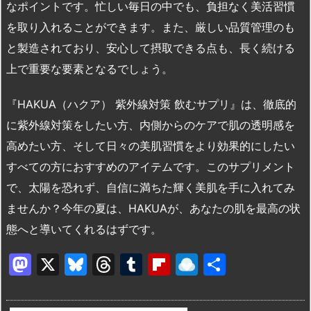
なポイントです。忙しい毎日の中でも、負担なく美活習慣
を取り入れることができます。また、厳しい品質管理のも
と製造されており、安心して摂取できる点も、長く続ける
上で重要な要素となるでしょう。
『HAKUA（ハクア） 紫外線対策 飲むサプリ』は、徹底的
に紫外線対策をしたい方、内側からのケアで肌の透明感を
高めたい方、そして日々の美肌習慣をより効果的にしたい
すべての方におすすめのアイテムです。このサプリメント
で、太陽を恐れず、自信に満ちた輝く美肌を手に入れてみ
ませんか？今年の夏は、HAKUAが、あなたの肌を最高の状
態へと導いてくれるはずです。
M
X
Bl
T
T
Fl
R
共
a
u
hr
u
ip
ai
有
st
e
e
m
b
n