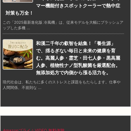
マー機能付きスポットクーラーで熱中症
対策も万全！
この「2025最新進化版 冷風機」は、従来モデルを大幅にブラッシュア
ップした多機 ...
和漢二千年の叡智を結集！「養生源」
で、揺るぎない毎日と未来の健康を育
む。高麗人参・霊芝・田七人参・黒高麗
人参、植物性ナノ型乳酸菌を厳選配合。
無添加処方で内側から漲る活力を。
現代社会は、私たちに多くのストレスと課題をもたらします。仕事や
人間関係、不規則な ...
AmazonプライムVIDEO 無料体験