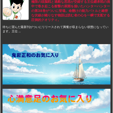
極限の頭脳戦と過酷な思惑が交錯する王位継承戦の渦
中で巻き起こる衝撃の展開を描いたハンターハンター
の第38巻がついに登場。命懸けの能力バトルと緻密
な伏線が織りなす物語は読む者の心を一瞬で支配する
圧倒的クオリティ。
待ちに望んだ最新刊がついにリリースされて興奮が収まらない状態になってい
ます。王位 ...