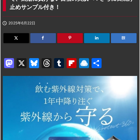
止めサンプル付き！

2025年6月22日
B!
M
X
Bl
T
T
Fl
R
共
a
u
hr
u
ip
ai
有
st
e
e
m
b
n
o
s
a
bl
o
dr
d
k
d
r
ar
o
o
y
s
d
p.
n
io