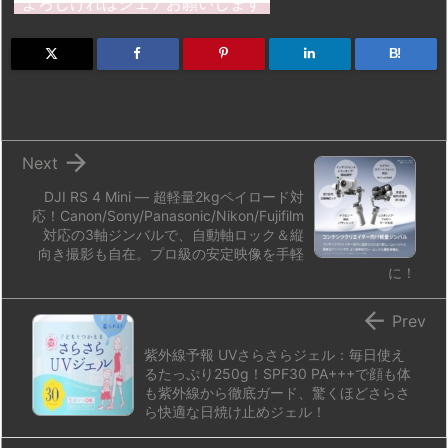
よろしければシェアお願いします
o
s
a
bl
o
dr
d
k
d
r
ar
o
B!
o
y
s
d
p.
n
io

Next
DJI RS 4 Mini — 超軽量2kgペイロード対
応！Canon/Sony/Panasonic/Nikon/Fujifilm
対応の3軸ジンバルで、自動軸ロック＆縦
向き撮影も自在。プロ級の安定映像を手軽
に！

Prev
紫外線予報 UVさらさらジェル：毎日使え
るたっぷり250g！SPF30 PA+++で顔も体
も紫外線から徹底ガード、驚くほどさらさ
ら快適な日焼け止めジェル！