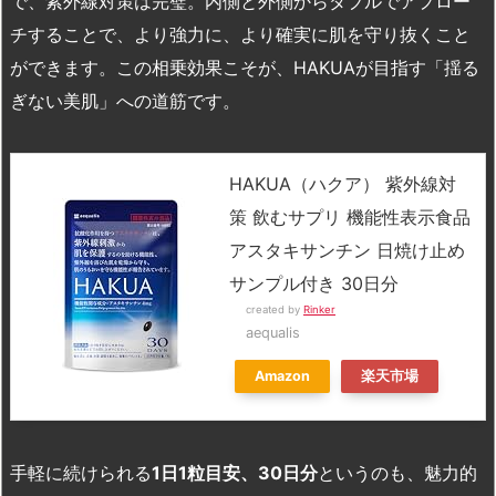
で、紫外線対策は完璧。内側と外側からダブルでアプロー
チすることで、より強力に、より確実に肌を守り抜くこと
ができます。この相乗効果こそが、HAKUAが目指す「揺る
ぎない美肌」への道筋です。
HAKUA（ハクア） 紫外線対
策 飲むサプリ 機能性表示食品
アスタキサンチン 日焼け止め
サンプル付き 30日分
created by
Rinker
aequalis
Amazon
楽天市場
手軽に続けられる
1
日1
粒目安、30
日分
というのも、魅力的