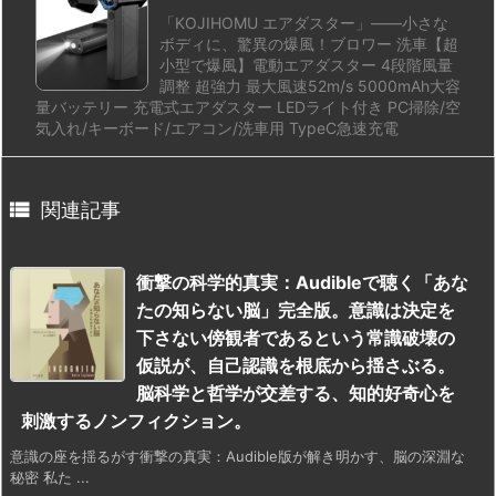
「KOJIHOMU エアダスター」——小さな
ボディに、驚異の爆風！ブロワー 洗車【超
小型で爆風】電動エアダスター 4段階風量
調整 超強力 最大風速52m/s 5000mAh大容
量バッテリー 充電式エアダスター LEDライト付き PC掃除/空
気入れ/キーボード/エアコン/洗車用 TypeC急速充電

関連記事
衝撃の科学的真実：Audibleで聴く「あな
たの知らない脳」完全版。意識は決定を
下さない傍観者であるという常識破壊の
仮説が、自己認識を根底から揺さぶる。
脳科学と哲学が交差する、知的好奇心を
刺激するノンフィクション。
意識の座を揺るがす衝撃の真実：Audible版が解き明かす、脳の深淵な
秘密 私た ...