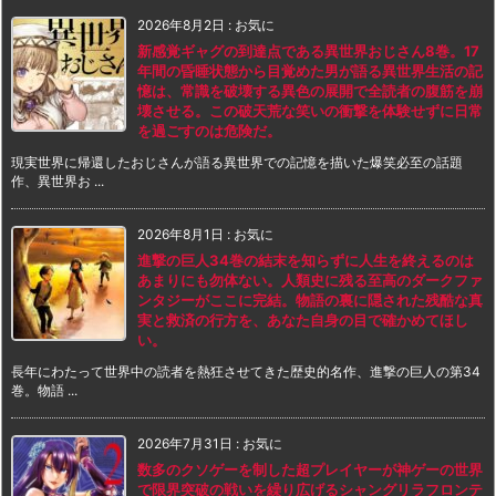
2026年8月2日
:
お気に
新感覚ギャグの到達点である異世界おじさん8巻。17
年間の昏睡状態から目覚めた男が語る異世界生活の記
憶は、常識を破壊する異色の展開で全読者の腹筋を崩
壊させる。この破天荒な笑いの衝撃を体験せずに日常
を過ごすのは危険だ。
現実世界に帰還したおじさんが語る異世界での記憶を描いた爆笑必至の話題
作、異世界お ...
2026年8月1日
:
お気に
進撃の巨人34巻の結末を知らずに人生を終えるのは
あまりにも勿体ない。人類史に残る至高のダークファ
ンタジーがここに完結。物語の裏に隠された残酷な真
実と救済の行方を、あなた自身の目で確かめてほし
い。
長年にわたって世界中の読者を熱狂させてきた歴史的名作、進撃の巨人の第34
巻。物語 ...
2026年7月31日
:
お気に
数多のクソゲーを制した超プレイヤーが神ゲーの世界
で限界突破の戦いを繰り広げるシャングリラフロンテ