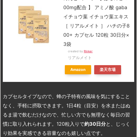
00mg配合 】 アミノ酸 gaba
イチョウ葉 イチョウ葉エキス
［ リアルメイト ］ ハチの子8
00+ カプセル 120粒 30日分×
3袋
created by
Rinker
リアルメイト
Amazon
楽天市場
カプセルタイプなので、蜂の子特有の風味を気にすること
なく、手軽に摂取できます。1日4粒（目安）を水またはぬ
るま湯で飲むだけなので、忙しい方でも無理なく毎日の習
慣に取り入れられます。120粒入りで
約
30
日分
と、じっく
り効果を実感できる容量なのも嬉しい点です。