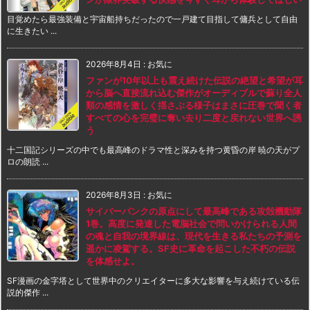
目覚めたら最強装備と宇宙船持ちだったので一戸建て目指して傭兵として自由
に生きたい ...
2026年8月4日
:
お気に
ファンが10年以上も震え続けた伝説の絶望と希望が耳
から脳へ直接流れ込む傑作がオーディブルで蘇り全人
類の感情を激しく揺さぶる様子はまさに圧巻で聞く者
すべての心を完璧に奪い去り二度と戻れない世界へ誘
う
十二国記シリーズの中でも最高峰のドラマ性と深みを持つ黄昏の岸 暁の天がプ
ロの朗読 ...
2026年8月3日
:
お気に
サイバーパンクの原点にして最高峰である攻殻機動隊
1巻。高度に発達した電脳社会で問いかけられる人間
の魂と自我の境界線は、現代を生きる私たちの予測を
遥かに凌駕する。SF史に革命を起こした不朽の伝説
を体感せよ。
SF漫画の金字塔として世界中のクリエイターに多大な影響を与え続けている伝
説的傑作 ...