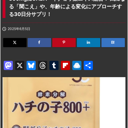
る「聞こえ」や、年齢による変化にアプローチす
る30日分サプリ！

2025年6月5日
B!
M
X
Bl
T
T
Fl
R
共
a
u
hr
u
ip
ai
有
st
e
e
m
b
n
o
s
a
bl
o
dr
d
k
d
r
ar
o
o
y
s
d
p.
n
io