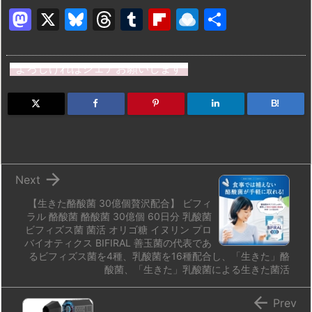
M
X
Bl
T
T
Fl
R
共
a
u
hr
u
ip
ai
有
st
e
e
m
b
n
よろしければシェアお願いします
o
s
a
bl
o
dr
d
k
d
r
ar
o
B!
o
y
s
d
p.
n
io

Next
【生きた酪酸菌 30億個贅沢配合】 ビフィ
ラル 酪酸菌 酪酸菌 30億個 60日分 乳酸菌
ビフィズス菌 菌活 オリゴ糖 イヌリン プロ
バイオティクス BIFIRAL 善玉菌の代表であ
るビフィズス菌を4種、乳酸菌を16種配合し、「生きた」酪
酸菌、「生きた」乳酸菌による生きた菌活

Prev