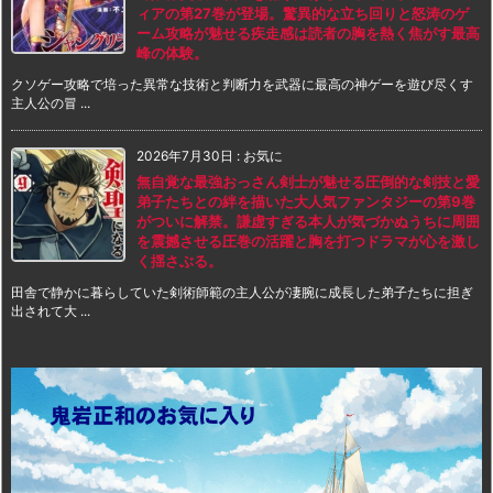
ィアの第27巻が登場。驚異的な立ち回りと怒涛のゲ
ーム攻略が魅せる疾走感は読者の胸を熱く焦がす最高
峰の体験。
クソゲー攻略で培った異常な技術と判断力を武器に最高の神ゲーを遊び尽くす
主人公の冒 ...
2026年7月30日
:
お気に
無自覚な最強おっさん剣士が魅せる圧倒的な剣技と愛
弟子たちとの絆を描いた大人気ファンタジーの第9巻
がついに解禁。謙虚すぎる本人が気づかぬうちに周囲
を震撼させる圧巻の活躍と胸を打つドラマが心を激し
く揺さぶる。
田舎で静かに暮らしていた剣術師範の主人公が凄腕に成長した弟子たちに担ぎ
出されて大 ...