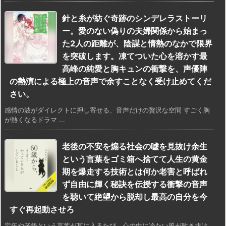
針と糸が紡ぐ奇跡のシンデレラストーリ
ー。愛のない偽りの夫婦関係から始まっ
た2人の距離が、陰謀と情熱のなかで限界
を突破します。凍てついた心を溶かす最
高峰の純愛と胸キュンの衝撃を、声優陣
の熱演による極上の音声で余すことなく受け止めてくだ
さい。
感情の波がダイレクトに押し寄せる、音声だけの贅沢な空間 すごく胸
が熱くなるドラマ ...
老後の不安を煽る社会の嘘を見抜け余生
という言葉をゴミ箱へ捨てて人生の黄金
期を爆走する技術とは何か老害と呼ばれ
ず自由に輝く秘訣を伝授する衝撃の音声
を聴いて絶望から脱却し最高の自分を今
すぐ再起動させろ
定年や老後という言葉が耳に入るたび、心の中に冷たい風が吹き抜け