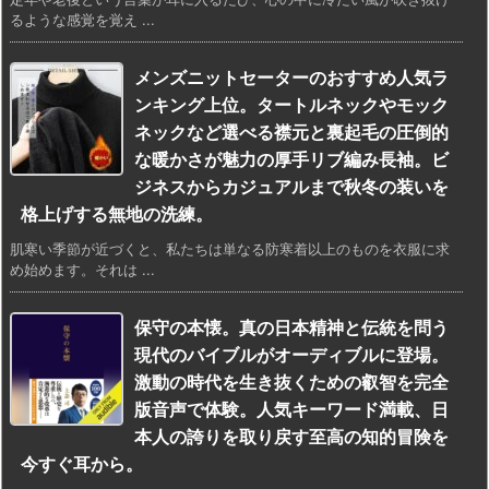
るような感覚を覚え ...
メンズニットセーターのおすすめ人気ラ
ンキング上位。タートルネックやモック
ネックなど選べる襟元と裏起毛の圧倒的
な暖かさが魅力の厚手リブ編み長袖。ビ
ジネスからカジュアルまで秋冬の装いを
格上げする無地の洗練。
肌寒い季節が近づくと、私たちは単なる防寒着以上のものを衣服に求
め始めます。それは ...
保守の本懐。真の日本精神と伝統を問う
現代のバイブルがオーディブルに登場。
激動の時代を生き抜くための叡智を完全
版音声で体験。人気キーワード満載、日
本人の誇りを取り戻す至高の知的冒険を
今すぐ耳から。