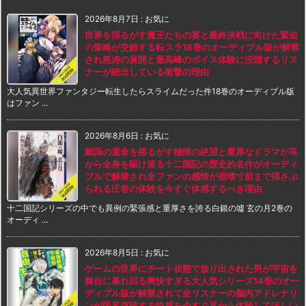
2026年8月7日
:
お気に
世界を揺るがす魔王たちの宴と最終決戦に向けた緊迫
の策略が交錯する転スラ18巻のオーディブル版が解禁
され怒涛の展開と最高峰のボイス体験に没頭するリス
ナーが続出している衝撃の理由
大人気異世界ファンタジー転生したらスライムだった件18巻のオーディブル版
はファン ...
2026年8月6日
:
お気に
戴国の運命を揺るがす極限の絶望と重厚なドラマが耳
から全身を駆け巡る十二国記の歴史的名作がオーディ
ブルで解禁され全ファンの感情が崩壊寸前まで揺さぶ
られる圧巻の体験を今すぐ体感するべき理由
十二国記シリーズの中でも異例の緊張感と重厚さを誇る白銀の墟 玄の月2巻の
オーディ ...
2026年8月5日
:
お気に
ゲームの世界にチート状態で放り出された男が宇宙を
舞台に暴れ回る爽快すぎる大人気シリーズ14巻のオー
ディブル版が解禁されて全リスナーの脳内アドレナリ
ンが限界突破する快感を今すぐ耳から体験してほしい