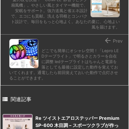
扇風機」。やさしい風とタイマー機能で、
安眠をサポート。強力送風と省エネ設計
で、エコにも貢献。洗える羽根とコンパク
ト設計で、毎日をもっと心地よく。あなたの夏に、心地よい
風を届けます。

Prev
どこでも簡単にオシャレ空間！「Lepro LE
Dテープライト」で明るさとカラーを自在
に調整 ledテープライトはちゃんと電源を
落としても最後に設定した動作を覚えてお
いてくれます。通電したら前回覚えておいた動作で点灯させ
ることができます。

関連記事
Re ツイストエアロステッパー Premium
SP-600 木目調 – スポーツクラブが作っ