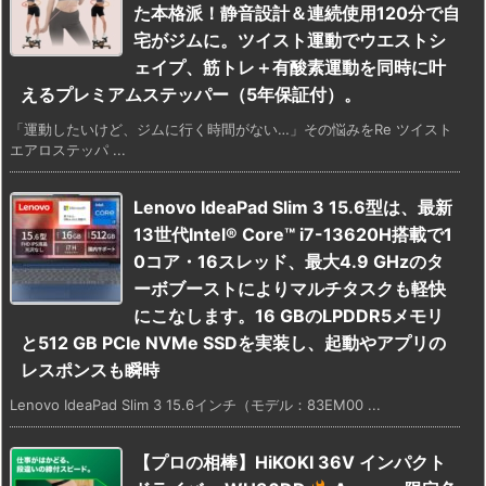
た本格派！静音設計＆連続使用120分で自
宅がジムに。ツイスト運動でウエストシ
ェイプ、筋トレ＋有酸素運動を同時に叶
えるプレミアムステッパー（5年保証付）。
「運動したいけど、ジムに行く時間がない…」その悩みをRe ツイスト
エアロステッパ ...
Lenovo IdeaPad Slim 3 15.6型は、最新
13世代Intel® Core™ i7-13620H搭載で1
0コア・16スレッド、最大4.9 GHzのタ
ーボブーストによりマルチタスクも軽快
にこなします。16 GBのLPDDR5メモリ
と512 GB PCIe NVMe SSDを実装し、起動やアプリの
レスポンスも瞬時
Lenovo IdeaPad Slim 3 15.6インチ（モデル：83EM00 ...
【プロの相棒】HiKOKI 36V インパクト