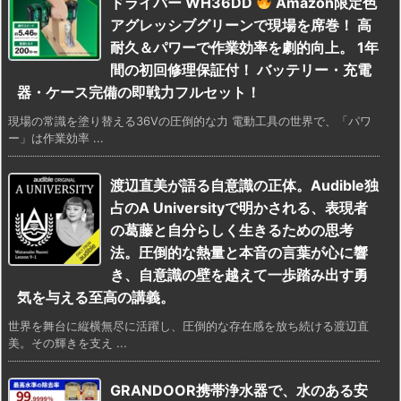
ドライバー WH36DD
Amazon限定色
アグレッシブグリーンで現場を席巻！ 高
耐久＆パワーで作業効率を劇的向上。 1年
間の初回修理保証付！ バッテリー・充電
器・ケース完備の即戦力フルセット！
現場の常識を塗り替える36Vの圧倒的な力 電動工具の世界で、「パワ
ー」は作業効率 ...
渡辺直美が語る自意識の正体。Audible独
占のA Universityで明かされる、表現者
の葛藤と自分らしく生きるための思考
法。圧倒的な熱量と本音の言葉が心に響
き、自意識の壁を越えて一歩踏み出す勇
気を与える至高の講義。
世界を舞台に縦横無尽に活躍し、圧倒的な存在感を放ち続ける渡辺直
美。その輝きを支え ...
GRANDOOR携帯浄水器で、水のある安