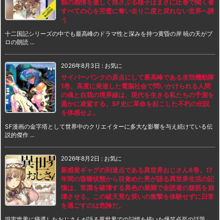
類の感情を激しく揺さぶる様子はまさに圧巻で聞く者
すべての心を完璧に奪い去り二度と戻れない世界へ誘
う
十二国記シリーズの中でも最高峰のドラマ性と深みを持つ黄昏の岸 暁の天がプ
ロの朗読 ...
2026年8月3日
:
お気に
サイバーパンクの原点にして最高峰である攻殻機動隊
1巻。高度に発達した電脳社会で問いかけられる人間
の魂と自我の境界線は、現代を生きる私たちの予測を
遥かに凌駕する。SF史に革命を起こした不朽の伝説
を体感せよ。
SF漫画の金字塔として世界中のクリエイターに多大な影響を与え続けている伝
説的傑作 ...
2026年8月2日
:
お気に
新感覚ギャグの到達点である異世界おじさん8巻。17
年間の昏睡状態から目覚めた男が語る異世界生活の記
憶は、常識を破壊する異色の展開で全読者の腹筋を崩
壊させる。この破天荒な笑いの衝撃を体験せずに日常
を過ごすのは危険だ。
現実世界に帰還したおじさんが語る異世界での記憶を描いた爆笑必至の話題