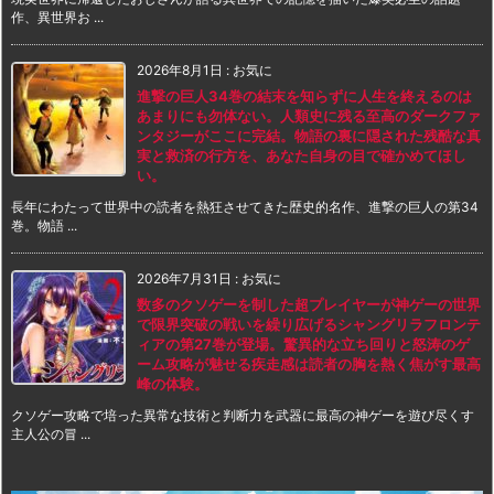
作、異世界お ...
2026年8月1日
:
お気に
進撃の巨人34巻の結末を知らずに人生を終えるのは
あまりにも勿体ない。人類史に残る至高のダークファ
ンタジーがここに完結。物語の裏に隠された残酷な真
実と救済の行方を、あなた自身の目で確かめてほし
い。
長年にわたって世界中の読者を熱狂させてきた歴史的名作、進撃の巨人の第34
巻。物語 ...
2026年7月31日
:
お気に
数多のクソゲーを制した超プレイヤーが神ゲーの世界
で限界突破の戦いを繰り広げるシャングリラフロンテ
ィアの第27巻が登場。驚異的な立ち回りと怒涛のゲ
ーム攻略が魅せる疾走感は読者の胸を熱く焦がす最高
峰の体験。
クソゲー攻略で培った異常な技術と判断力を武器に最高の神ゲーを遊び尽くす
主人公の冒 ...