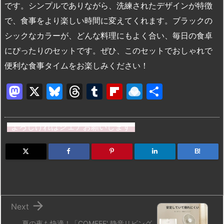
です。シンプルでありながら、洗練されたデザインが特徴
で、食事をより楽しい時間に変えてくれます。ブラックの
シックなカラーが、どんな料理にもよく合い、毎日の食卓
にぴったりのセットです。ぜひ、このセットでおしゃれで
便利な食事タイムをお楽しみください！
M
X
Bl
T
T
Fl
R
共
a
u
hr
u
ip
ai
有
st
e
e
m
b
n
よろしければシェアお願いします
o
s
a
bl
o
dr
d
k
d
r
ar
o
B!
o
y
s
d
p.
n
io

Next
夏の夜も快適！「COMFEE' 静音リビング