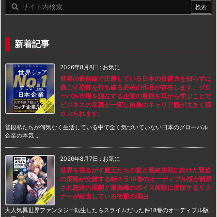
新着記事
2026年8月8日
:
お気に
世界の最前線で圧勝している日本の技術力を知らずに
過ごす恐怖を打ち破る必聴の作品が存在します。グロ
ーバル市場を独占する企業の裏側を耳から学ぶことで
ビジネスの常識が一変し自身のキャリア観が大きく揺
さぶられます。
普段私たちが何気なく生活している中で全く気づいていない日本のグローバル
企業の本気 ...
2026年8月7日
:
お気に
世界を揺るがす魔王たちの宴と最終決戦に向けた緊迫
の策略が交錯する転スラ18巻のオーディブル版が解禁
され怒涛の展開と最高峰のボイス体験に没頭するリス
ナーが続出している衝撃の理由
大人気異世界ファンタジー転生したらスライムだった件18巻のオーディブル版