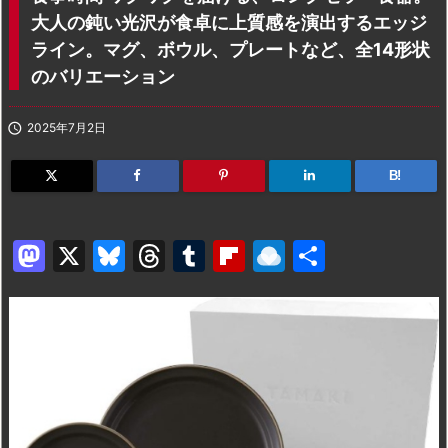
大人の鈍い光沢が食卓に上質感を演出するエッジ
ライン。マグ、ボウル、プレートなど、全14形状
のバリエーション

2025年7月2日
B!
M
X
Bl
T
T
Fl
R
共
a
u
hr
u
ip
ai
有
st
e
e
m
b
n
o
s
a
bl
o
dr
d
k
d
r
ar
o
o
y
s
d
p.
n
io