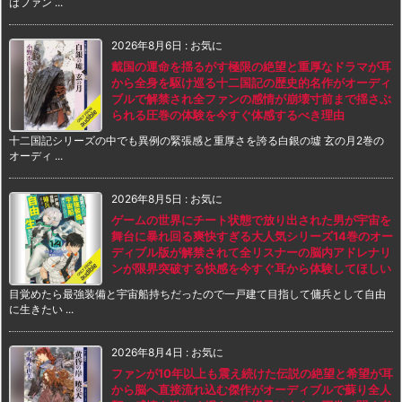
はファン ...
2026年8月6日
:
お気に
戴国の運命を揺るがす極限の絶望と重厚なドラマが耳
から全身を駆け巡る十二国記の歴史的名作がオーディ
ブルで解禁され全ファンの感情が崩壊寸前まで揺さぶ
られる圧巻の体験を今すぐ体感するべき理由
十二国記シリーズの中でも異例の緊張感と重厚さを誇る白銀の墟 玄の月2巻の
オーディ ...
2026年8月5日
:
お気に
ゲームの世界にチート状態で放り出された男が宇宙を
舞台に暴れ回る爽快すぎる大人気シリーズ14巻のオー
ディブル版が解禁されて全リスナーの脳内アドレナリ
ンが限界突破する快感を今すぐ耳から体験してほしい
目覚めたら最強装備と宇宙船持ちだったので一戸建て目指して傭兵として自由
に生きたい ...
2026年8月4日
:
お気に
ファンが10年以上も震え続けた伝説の絶望と希望が耳
から脳へ直接流れ込む傑作がオーディブルで蘇り全人