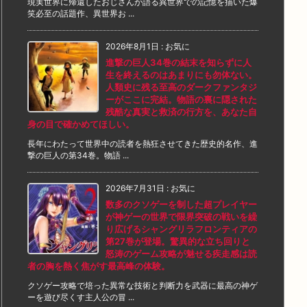
現実世界に帰還したおじさんが語る異世界での記憶を描いた爆
笑必至の話題作、異世界お ...
2026年8月1日
:
お気に
進撃の巨人34巻の結末を知らずに人
生を終えるのはあまりにも勿体ない。
人類史に残る至高のダークファンタジ
ーがここに完結。物語の裏に隠された
残酷な真実と救済の行方を、あなた自
身の目で確かめてほしい。
長年にわたって世界中の読者を熱狂させてきた歴史的名作、進
撃の巨人の第34巻。物語 ...
2026年7月31日
:
お気に
数多のクソゲーを制した超プレイヤー
が神ゲーの世界で限界突破の戦いを繰
り広げるシャングリラフロンティアの
第27巻が登場。驚異的な立ち回りと
怒涛のゲーム攻略が魅せる疾走感は読
者の胸を熱く焦がす最高峰の体験。
クソゲー攻略で培った異常な技術と判断力を武器に最高の神ゲ
ーを遊び尽くす主人公の冒 ...