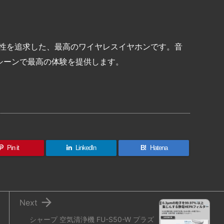
術と快適性を追求した、最高のワイヤレスイヤホンです。音
シーンで最高の体験を提供します。
共
有
Pin it
LinkedIn
B!
Hatena

Next
シャープ 空気清浄機 FU-S50-W プラズ