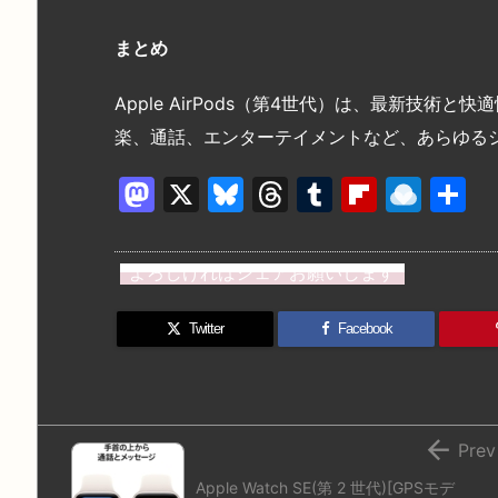
まとめ
Apple AirPods（第4世代）は、最新技
楽、通話、エンターテイメントなど、あらゆる
M
X
Bl
T
T
Fl
R
a
u
hr
u
ip
ai
st
e
e
m
b
n
よろしければシェアお願いします
o
s
a
bl
o
dr
d
k
d
r
ar
o
Twitter
Facebook
o
y
s
d
p.
n
io

Prev
Apple Watch SE(第 2 世代)[GPSモデ