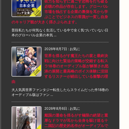
術力を知らずに過ごす恐怖を打ち破る
必聴の作品が存在します。グローバル
市場を独占する企業の裏側を耳から学
ぶことでビジネスの常識が一変し自身
のキャリア観が大きく揺さぶられます。
普段私たちが何気なく生活している中で全く気づいていない日
本のグローバル企業の本気 ...
2026年8月7日
:
お気に
世界を揺るがす魔王たちの宴と最終決
戦に向けた緊迫の策略が交錯する転ス
ラ18巻のオーディブル版が解禁され怒
涛の展開と最高峰のボイス体験に没頭
するリスナーが続出している衝撃の理
由
大人気異世界ファンタジー転生したらスライムだった件18巻の
オーディブル版はファン ...
2026年8月6日
:
お気に
戴国の運命を揺るがす極限の絶望と重
厚なドラマが耳から全身を駆け巡る十
二国記の歴史的名作がオーディブルで