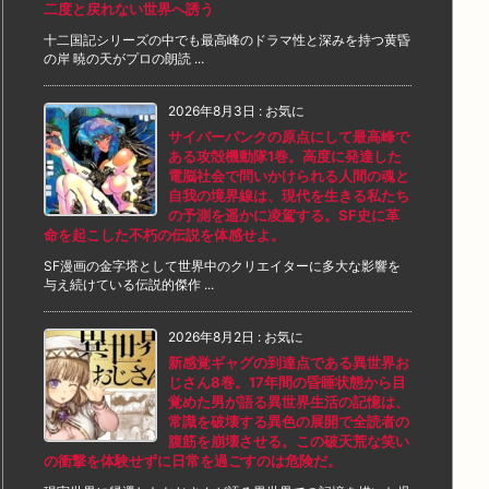
二度と戻れない世界へ誘う
十二国記シリーズの中でも最高峰のドラマ性と深みを持つ黄昏
の岸 暁の天がプロの朗読 ...
2026年8月3日
:
お気に
サイバーパンクの原点にして最高峰で
ある攻殻機動隊1巻。高度に発達した
電脳社会で問いかけられる人間の魂と
自我の境界線は、現代を生きる私たち
の予測を遥かに凌駕する。SF史に革
命を起こした不朽の伝説を体感せよ。
SF漫画の金字塔として世界中のクリエイターに多大な影響を
与え続けている伝説的傑作 ...
2026年8月2日
:
お気に
新感覚ギャグの到達点である異世界お
じさん8巻。17年間の昏睡状態から目
覚めた男が語る異世界生活の記憶は、
常識を破壊する異色の展開で全読者の
腹筋を崩壊させる。この破天荒な笑い
の衝撃を体験せずに日常を過ごすのは危険だ。