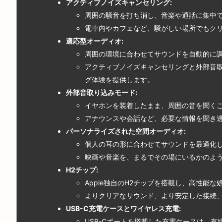
アクティブノイズキャンセリング:
周囲の騒音を打ち消し、音楽や通話に集中
電車内やカフェなど、騒がしい場所でもク
適応型オーディオ:
周囲の環境に合わせてサウンドを自動的に
アクティブノイズキャンセリングと外部音
グ体験を提供します。
外部音取り込みモード:
イヤホンを装着したまま、周囲の音を聞く
アナウンスや会話など、必要な情報を聞き
パーソナライズされた空間オーディオ:
個人の耳の形に合わせてサウンドを最適化し
映画や音楽を、まるでその場にいるかのよ
H2
チップ:
Apple独自のH2チップを搭載し、高性能
よりクリアなサウンド、より安定した接続
USB-C
充電ケースとワイヤレス充電:
USB-Cポートを搭載した充電ケースは、