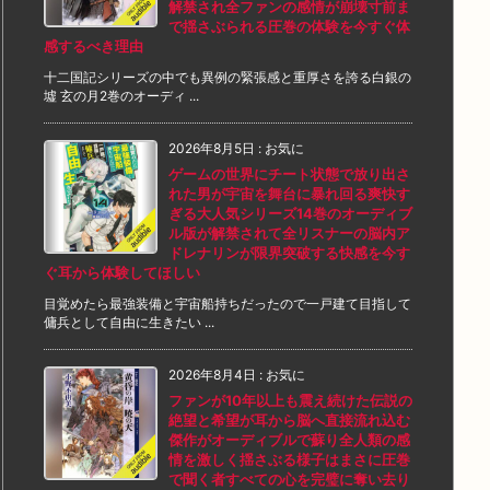
解禁され全ファンの感情が崩壊寸前ま
で揺さぶられる圧巻の体験を今すぐ体
感するべき理由
十二国記シリーズの中でも異例の緊張感と重厚さを誇る白銀の
墟 玄の月2巻のオーディ ...
2026年8月5日
:
お気に
ゲームの世界にチート状態で放り出さ
れた男が宇宙を舞台に暴れ回る爽快す
ぎる大人気シリーズ14巻のオーディブ
ル版が解禁されて全リスナーの脳内ア
ドレナリンが限界突破する快感を今す
ぐ耳から体験してほしい
目覚めたら最強装備と宇宙船持ちだったので一戸建て目指して
傭兵として自由に生きたい ...
2026年8月4日
:
お気に
ファンが10年以上も震え続けた伝説の
絶望と希望が耳から脳へ直接流れ込む
傑作がオーディブルで蘇り全人類の感
情を激しく揺さぶる様子はまさに圧巻
で聞く者すべての心を完璧に奪い去り