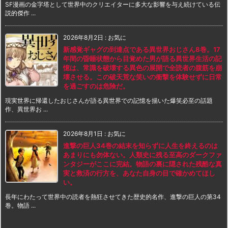
SF漫画の金字塔として世界中のクリエイターに多大な影響を与え続けている伝
説的傑作 ...
2026年8月2日
:
お気に
新感覚ギャグの到達点である異世界おじさん8巻。17
年間の昏睡状態から目覚めた男が語る異世界生活の記
憶は、常識を破壊する異色の展開で全読者の腹筋を崩
壊させる。この破天荒な笑いの衝撃を体験せずに日常
を過ごすのは危険だ。
現実世界に帰還したおじさんが語る異世界での記憶を描いた爆笑必至の話題
作、異世界お ...
2026年8月1日
:
お気に
進撃の巨人34巻の結末を知らずに人生を終えるのは
あまりにも勿体ない。人類史に残る至高のダークファ
ンタジーがここに完結。物語の裏に隠された残酷な真
実と救済の行方を、あなた自身の目で確かめてほし
い。
長年にわたって世界中の読者を熱狂させてきた歴史的名作、進撃の巨人の第34
巻。物語 ...