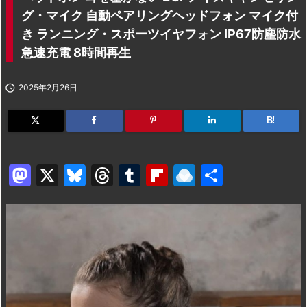
グ・マイク 自動ペアリングヘッドフォン マイク付
き ランニング・スポーツイヤフォン IP67防塵防水
急速充電 8時間再生

2025年2月26日
B!
M
X
Bl
T
T
Fl
R
共
a
u
hr
u
ip
ai
有
st
e
e
m
b
n
o
s
a
bl
o
dr
d
k
d
r
ar
o
o
y
s
d
p.
n
io