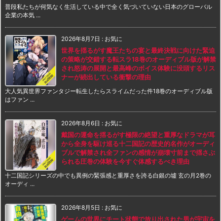
普段私たちが何気なく生活している中で全く気づいていない日本のグローバル
企業の本気 ...
2026年8月7日
:
お気に
世界を揺るがす魔王たちの宴と最終決戦に向けた緊迫
の策略が交錯する転スラ18巻のオーディブル版が解禁
され怒涛の展開と最高峰のボイス体験に没頭するリス
ナーが続出している衝撃の理由
大人気異世界ファンタジー転生したらスライムだった件18巻のオーディブル版
はファン ...
2026年8月6日
:
お気に
戴国の運命を揺るがす極限の絶望と重厚なドラマが耳
から全身を駆け巡る十二国記の歴史的名作がオーディ
ブルで解禁され全ファンの感情が崩壊寸前まで揺さぶ
られる圧巻の体験を今すぐ体感するべき理由
十二国記シリーズの中でも異例の緊張感と重厚さを誇る白銀の墟 玄の月2巻の
オーディ ...
2026年8月5日
:
お気に
ゲームの世界にチート状態で放り出された男が宇宙を