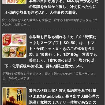
本当の自由が始まる。1本の音声があなた
の常識を根底から覆し、冷え切った心に
圧倒的な熱量を注ぎ込む、人生最後の劇薬。
変わる覚悟を決めた瞬間から世界は一変する 前作の衝撃からさらに踏
み込み、人間の本 ...
非常時も日常も頼れる！カゴメ「野菜た
っぷりスープギフト SO‑50」は、トマ
ト・かぼちゃ・豆・きのこの4種を各4
袋、計16袋セット。1袋160g、常温でも
美味しく、1食100kcal以下・塩分1g以
下・化学調味料無添加。賞味期限は最大5.5年。
災害時や備蓄食を考えるとき、避けて通れないのが「栄養バランス」
と「保存のしやすさ ...
驚愕の伏線回収と震える結末を耳で目撃
せよ真相Audible版が暴き出す人間心理の
深淵と究極のミステリー体験があなたの