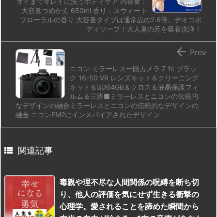
オイまでキレイに洗うボディケア 内容量：
大容量つめかえ 650ml 香り：スウィート
フローラルの香り 大容量タイプは通常品の2.6倍。デオコボ
ディソープ！大人臭の元を吸着洗浄！

Prev
ニコン ミラーレス一眼カメラ Z fc ブラッ
ク 16-50 VR レンズキット＆クリーニング
キット＆SD64GB＆クロス＆液晶保護フィ
ルム＆三脚■ミラーレスとニコンの伝統的
なデザインの融合ミラーレスとニコンの伝統的なデザインの
融合 ニコンFM2にインスパイアされたデザイン

関連記事
毒親や理不尽な人間関係の呪縛を断ち切
り、他人の評価を気にせず生きる衝撃の
心理学。愛されることを諦めた瞬間から