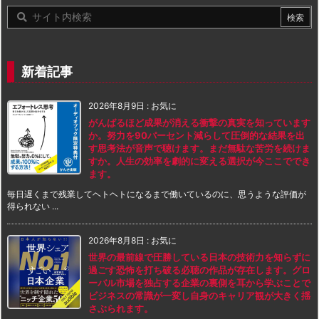
新着記事
2026年8月9日
:
お気に
がんばるほど成果が消える衝撃の真実を知っています
か。努力を90パーセント減らして圧倒的な結果を出
す思考法が音声で聴けます。まだ無駄な苦労を続けま
すか。人生の効率を劇的に変える選択が今ここででき
ます。
毎日遅くまで残業してヘトヘトになるまで働いているのに、思うような評価が
得られない ...
2026年8月8日
:
お気に
世界の最前線で圧勝している日本の技術力を知らずに
過ごす恐怖を打ち破る必聴の作品が存在します。グロ
ーバル市場を独占する企業の裏側を耳から学ぶことで
ビジネスの常識が一変し自身のキャリア観が大きく揺
さぶられます。