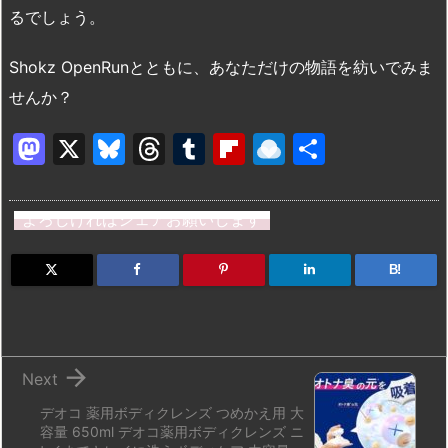
るでしょう。
Shokz OpenRunとともに、あなただけの物語を紡いでみま
せんか？
M
X
Bl
T
T
Fl
R
共
a
u
hr
u
ip
ai
有
st
e
e
m
b
n
よろしければシェアお願いします
o
s
a
bl
o
dr
d
k
d
r
ar
o
B!
o
y
s
d
p.
n
io

Next
デオコ 薬用ボディクレンズ つめかえ用 大
容量 650ml デオコ薬用ボディクレンズ ニ