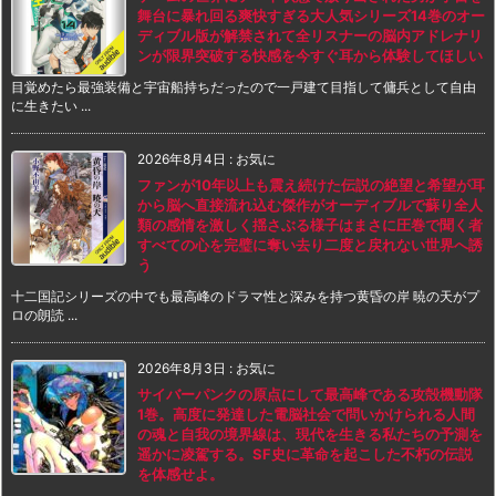
舞台に暴れ回る爽快すぎる大人気シリーズ14巻のオー
ディブル版が解禁されて全リスナーの脳内アドレナリ
ンが限界突破する快感を今すぐ耳から体験してほしい
目覚めたら最強装備と宇宙船持ちだったので一戸建て目指して傭兵として自由
に生きたい ...
2026年8月4日
:
お気に
ファンが10年以上も震え続けた伝説の絶望と希望が耳
から脳へ直接流れ込む傑作がオーディブルで蘇り全人
類の感情を激しく揺さぶる様子はまさに圧巻で聞く者
すべての心を完璧に奪い去り二度と戻れない世界へ誘
う
十二国記シリーズの中でも最高峰のドラマ性と深みを持つ黄昏の岸 暁の天がプ
ロの朗読 ...
2026年8月3日
:
お気に
サイバーパンクの原点にして最高峰である攻殻機動隊
1巻。高度に発達した電脳社会で問いかけられる人間
の魂と自我の境界線は、現代を生きる私たちの予測を
遥かに凌駕する。SF史に革命を起こした不朽の伝説
を体感せよ。