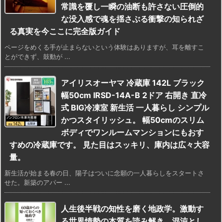
常識を覆し一瞬の油断も許さない圧倒的
な没入感で魂を揺さぶる衝撃の知られざ
る真実を今ここに完全版ガイド
ページをめくる手が止まらないという体験はありますが、耳を離すこ
とができず、鼓動が ...
アイリスオーヤマ 冷蔵庫 142L ブラック
幅50cm IRSD-14A-B 2ドア 右開き 直冷
式 BIG冷凍室 新生活 一人暮らし シンプル
かつスタイリッシュ。 幅50cmのスリム
ボディでワンルームマンションにもおす
すめの冷蔵庫です。 見た目はスッキリ、庫内は広々大容
量。
新生活が始まる春の日、陽子はついに念願の一人暮らしをスタートさ
せた。新築のアパー ...
人生後半戦の知性を磨く地政学。激動す
る世界情勢の本質を読み解き、混沌とし