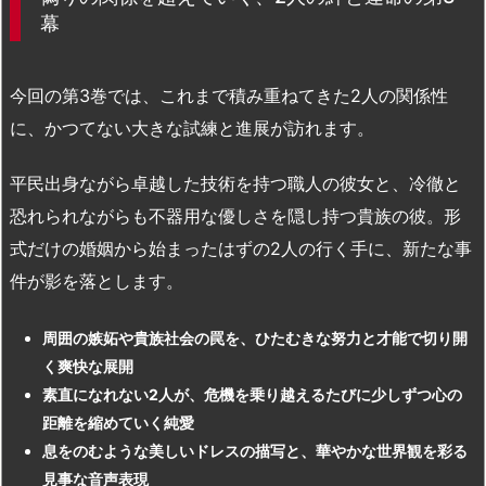
幕
今回の第3巻では、これまで積み重ねてきた2人の関係性
に、かつてない大きな試練と進展が訪れます。
平民出身ながら卓越した技術を持つ職人の彼女と、冷徹と
恐れられながらも不器用な優しさを隠し持つ貴族の彼。形
式だけの婚姻から始まったはずの2人の行く手に、新たな事
件が影を落とします。
周囲の嫉妬や貴族社会の罠を、ひたむきな努力と才能で切り開
く爽快な展開
素直になれない2人が、危機を乗り越えるたびに少しずつ心の
距離を縮めていく純愛
息をのむような美しいドレスの描写と、華やかな世界観を彩る
見事な音声表現