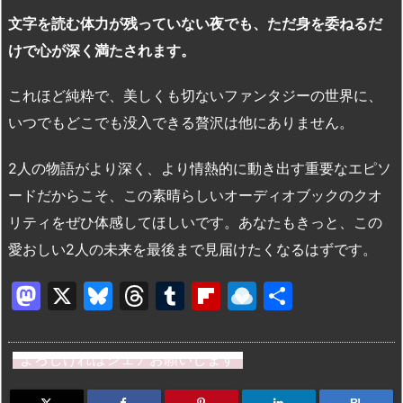
文字を読む体力が残っていない夜でも、ただ身を委ねるだ
けで心が深く満たされます。
これほど純粋で、美しくも切ないファンタジーの世界に、
いつでもどこでも没入できる贅沢は他にありません。
2人の物語がより深く、より情熱的に動き出す重要なエピソ
ードだからこそ、この素晴らしいオーディオブックのクオ
リティをぜひ体感してほしいです。あなたもきっと、この
愛おしい2人の未来を最後まで見届けたくなるはずです。
M
X
Bl
T
T
Fl
R
共
a
u
hr
u
ip
ai
有
st
e
e
m
b
n
よろしければシェアお願いします
o
s
a
bl
o
dr