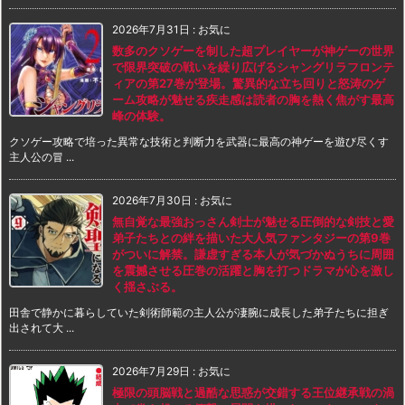
2026年7月31日
:
お気に
数多のクソゲーを制した超プレイヤーが神ゲーの世界
で限界突破の戦いを繰り広げるシャングリラフロンテ
ィアの第27巻が登場。驚異的な立ち回りと怒涛のゲ
ーム攻略が魅せる疾走感は読者の胸を熱く焦がす最高
峰の体験。
クソゲー攻略で培った異常な技術と判断力を武器に最高の神ゲーを遊び尽くす
主人公の冒 ...
2026年7月30日
:
お気に
無自覚な最強おっさん剣士が魅せる圧倒的な剣技と愛
弟子たちとの絆を描いた大人気ファンタジーの第9巻
がついに解禁。謙虚すぎる本人が気づかぬうちに周囲
を震撼させる圧巻の活躍と胸を打つドラマが心を激し
く揺さぶる。
田舎で静かに暮らしていた剣術師範の主人公が凄腕に成長した弟子たちに担ぎ
出されて大 ...
2026年7月29日
:
お気に
極限の頭脳戦と過酷な思惑が交錯する王位継承戦の渦