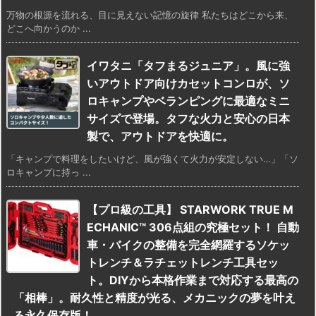
万物の根源を流れる、目に見えない記憶の旋律 私たちはどこから来、
どこへ向かうのか ...
イワタニ「タフまるジュニア」。風に強
いアウトドア向けカセットコンロが、ソ
ロキャンプやベランピングに最適なミニ
サイズで登場。タフな火力と安心の日本
製で、アウトドアを快適に。
「キャンプで料理をしたいけど、風が強くて火力が安定しない…」「ソ
ロキャンプに持っ ...
【プロ級の工具】 STARWORK TRUE M
ECHANIC™ 306点組の究極セット！ 自動
車・バイクの整備を完全網羅するソケッ
トレンチ＆ラチェットレンチ工具セッ
ト。DIYから本格作業まで対応する最高の
「相棒」。耐久性と精度が光る、メカニックの夢を叶え
る永久保存版！