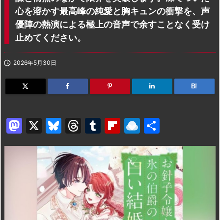
心を溶かす最高峰の純愛と胸キュンの衝撃を、声
優陣の熱演による極上の音声で余すことなく受け
止めてください。

2026年5月30日
B!
M
X
Bl
T
T
Fl
R
共
a
u
hr
u
ip
ai
有
st
e
e
m
b
n
o
s
a
bl
o
dr
d
k
d
r
ar
o
o
y
s
d
p.
n
io