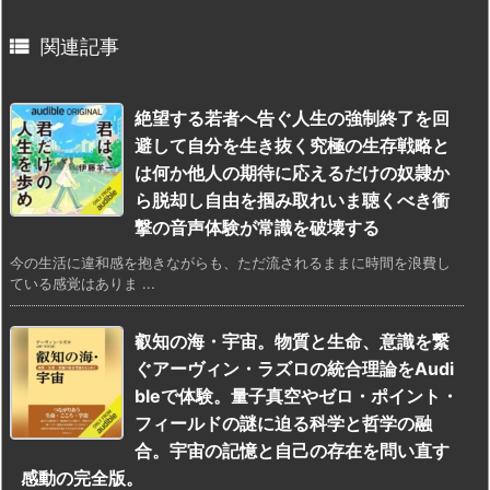

関連記事
絶望する若者へ告ぐ人生の強制終了を回
避して自分を生き抜く究極の生存戦略と
は何か他人の期待に応えるだけの奴隷か
ら脱却し自由を掴み取れいま聴くべき衝
撃の音声体験が常識を破壊する
今の生活に違和感を抱きながらも、ただ流されるままに時間を浪費し
ている感覚はありま ...
叡知の海・宇宙。物質と生命、意識を繋
ぐアーヴィン・ラズロの統合理論をAudi
bleで体験。量子真空やゼロ・ポイント・
フィールドの謎に迫る科学と哲学の融
合。宇宙の記憶と自己の存在を問い直す
感動の完全版。