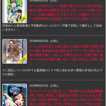
2026年8月5日
:
お気に
ゲームの世界にチート状態で放り出された男が宇宙を
舞台に暴れ回る爽快すぎる大人気シリーズ14巻のオー
ディブル版が解禁されて全リスナーの脳内アドレナリ
ンが限界突破する快感を今すぐ耳から体験してほしい
目覚めたら最強装備と宇宙船持ちだったので一戸建て目指して傭兵として自由
に生きたい ...
2026年8月4日
:
お気に
ファンが10年以上も震え続けた伝説の絶望と希望が耳
から脳へ直接流れ込む傑作がオーディブルで蘇り全人
類の感情を激しく揺さぶる様子はまさに圧巻で聞く者
すべての心を完璧に奪い去り二度と戻れない世界へ誘
う
十二国記シリーズの中でも最高峰のドラマ性と深みを持つ黄昏の岸 暁の天がプ
ロの朗読 ...
2026年8月3日
:
お気に
サイバーパンクの原点にして最高峰である攻殻機動隊
1巻。高度に発達した電脳社会で問いかけられる人間
の魂と自我の境界線は、現代を生きる私たちの予測を
遥かに凌駕する。SF史に革命を起こした不朽の伝説