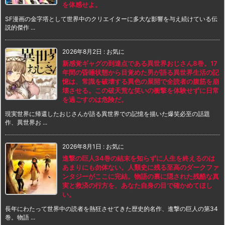
を体感せよ。
SF漫画の金字塔として世界中のクリエイターに多大な影響を与え続けている伝
説的傑作 ...
2026年8月2日
:
お気に
新感覚ギャグの到達点である異世界おじさん8巻。17
年間の昏睡状態から目覚めた男が語る異世界生活の記
憶は、常識を破壊する異色の展開で全読者の腹筋を崩
壊させる。この破天荒な笑いの衝撃を体験せずに日常
を過ごすのは危険だ。
現実世界に帰還したおじさんが語る異世界での記憶を描いた爆笑必至の話題
作、異世界お ...
2026年8月1日
:
お気に
進撃の巨人34巻の結末を知らずに人生を終えるのは
あまりにも勿体ない。人類史に残る至高のダークファ
ンタジーがここに完結。物語の裏に隠された残酷な真
実と救済の行方を、あなた自身の目で確かめてほし
い。
長年にわたって世界中の読者を熱狂させてきた歴史的名作、進撃の巨人の第34
巻。物語 ...