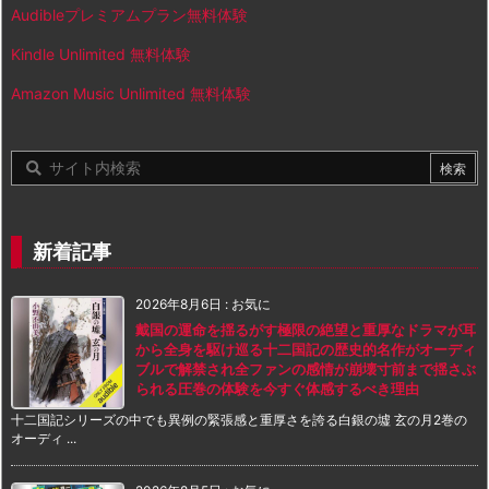
Audibleプレミアムプラン無料体験
Kindle Unlimited 無料体験
Amazon Music Unlimited 無料体験
新着記事
2026年8月6日
:
お気に
戴国の運命を揺るがす極限の絶望と重厚なドラマが耳
から全身を駆け巡る十二国記の歴史的名作がオーディ
ブルで解禁され全ファンの感情が崩壊寸前まで揺さぶ
られる圧巻の体験を今すぐ体感するべき理由
十二国記シリーズの中でも異例の緊張感と重厚さを誇る白銀の墟 玄の月2巻の
オーディ ...