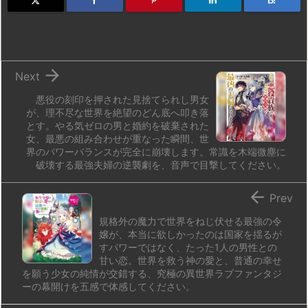
d
k
d
r
ar
o
B!
o
y
s
d
p.
n
io

Next
悪役の刻印を押された見捨てられし男女
が、理不尽な世界を絶望のどん底へ叩き落
とす。やる気ゼロの男と婚約を破棄された
女、最悪の組み合わせが重なった瞬間、世
界のパワーバランスが完全に崩壊します。常識を木端微塵に
破壊する最強夫婦の逆襲劇を、音声で目撃してください。

Prev
規格外の魔力で世界をねじ伏せる最強の令
嬢が、本当に欲しかったのは国家を揺るが
すパワーではなく、たった1人の男性との
甘い恋。世界を救う神の愛と、普通の幸せ
を願う少女の純情が交錯する、究極の異世界ラブファンタジ
ーの幕開けを五感で体感してください。