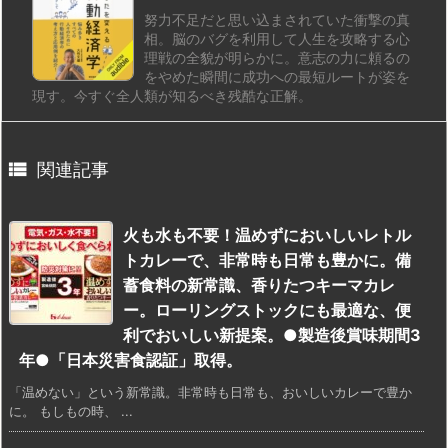
努力不足だと思い込まされていた衝撃の真
相。脳のバグを利用して人生を攻略する心
理戦の全貌が明らかに。意志の力に頼るの
をやめた瞬間に成功への最短ルートが姿を
現す。今すぐ全人類が知るべき残酷な正解。

関連記事
火も水も不要！温めずにおいしいレトル
トカレーで、非常時も日常も豊かに。備
蓄食料の新常識、香りたつキーマカレ
ー。ローリングストックにも最適な、便
利でおいしい新提案。●製造後賞味期間3
年●「日本災害食認証」取得。
「温めない」という新常識。非常時も日常も、おいしいカレーで豊か
に。 もしもの時、 ...