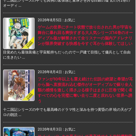
十二国記シリーズの中でも異例の緊張感と重厚さを誇る白銀の墟 玄の月2巻の
オーディ ...
2026年8月5日
:
お気に
ゲームの世界にチート状態で放り出された男が宇宙を
舞台に暴れ回る爽快すぎる大人気シリーズ14巻のオー
ディブル版が解禁されて全リスナーの脳内アドレナリ
ンが限界突破する快感を今すぐ耳から体験してほしい
目覚めたら最強装備と宇宙船持ちだったので一戸建て目指して傭兵として自由
に生きたい ...
2026年8月4日
:
お気に
ファンが10年以上も震え続けた伝説の絶望と希望が耳
から脳へ直接流れ込む傑作がオーディブルで蘇り全人
類の感情を激しく揺さぶる様子はまさに圧巻で聞く者
すべての心を完璧に奪い去り二度と戻れない世界へ誘
う
十二国記シリーズの中でも最高峰のドラマ性と深みを持つ黄昏の岸 暁の天がプ
ロの朗読 ...
2026年8月3日
:
お気に