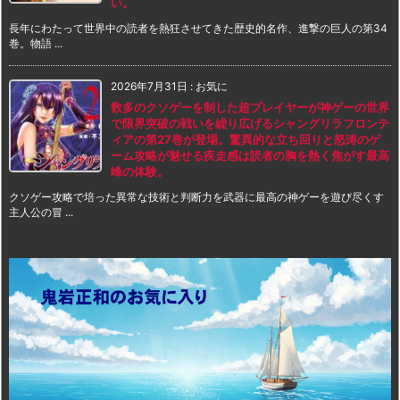
い。
長年にわたって世界中の読者を熱狂させてきた歴史的名作、進撃の巨人の第34
巻。物語 ...
2026年7月31日
:
お気に
数多のクソゲーを制した超プレイヤーが神ゲーの世界
で限界突破の戦いを繰り広げるシャングリラフロンテ
ィアの第27巻が登場。驚異的な立ち回りと怒涛のゲ
ーム攻略が魅せる疾走感は読者の胸を熱く焦がす最高
峰の体験。
クソゲー攻略で培った異常な技術と判断力を武器に最高の神ゲーを遊び尽くす
主人公の冒 ...