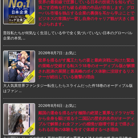
世界の最前線で圧勝している日本の技術力を知らずに
過ごす恐怖を打ち破る必聴の作品が存在します。グロ
ーバル市場を独占する企業の裏側を耳から学ぶことで
ビジネスの常識が一変し自身のキャリア観が大きく揺
さぶられます。
普段私たちが何気なく生活している中で全く気づいていない日本のグローバル
企業の本気 ...
2026年8月7日
:
お気に
世界を揺るがす魔王たちの宴と最終決戦に向けた緊迫
の策略が交錯する転スラ18巻のオーディブル版が解禁
され怒涛の展開と最高峰のボイス体験に没頭するリス
ナーが続出している衝撃の理由
大人気異世界ファンタジー転生したらスライムだった件18巻のオーディブル版
はファン ...
2026年8月6日
:
お気に
戴国の運命を揺るがす極限の絶望と重厚なドラマが耳
から全身を駆け巡る十二国記の歴史的名作がオーディ
ブルで解禁され全ファンの感情が崩壊寸前まで揺さぶ
られる圧巻の体験を今すぐ体感するべき理由