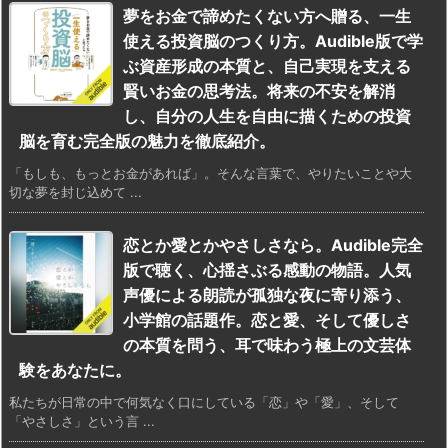
夢をお金で諦めたくない方へ贈る、一生
使える投資脳のつくり方。Audible版で学
ぶ資産形成の本質と、自己実現を支える
賢いお金の思考法。将来の不安を解消
し、自分の人生を自由に描くための投資
脳を育む完全版の魅力を徹底紹介。
「もしも、もっとお金があれば」。そんな言葉で、やりたいことや大
切な夢を封じ込めて ...
恋とか愛とかやさしさなら。Audible完全
版で聴く、心揺さぶる感動の物語。人気
声優による朗読が孤独な夜に寄り添う、
小学館の話題作。恋と愛、そして優しさ
の本質を問う、耳で味わう極上の文芸体
験をあなたに。
私たちが日常の中で何気なく口にしている「恋」や「愛」、そして
「やさしさ」という言 ...