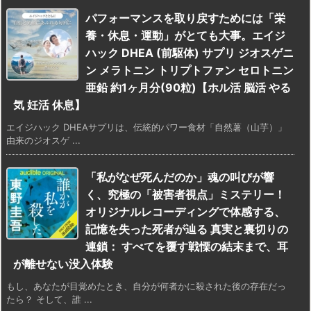
パフォーマンスを取り戻すためには「栄
養・休息・運動」がとても大事。エイジ
ハック DHEA (前駆体) サプリ ジオスゲニ
ン メラトニン トリプトファン セロトニン
亜鉛 約1ヶ月分(90粒)【ホル活 脳活 やる
気 妊活 休息】
エイジハック DHEAサプリは、伝統的パワー食材「自然薯（山芋）」
由来のジオスゲ ...
「私がなぜ死んだのか」魂の叫びが響
く、究極の「被害者視点」ミステリー！
オリジナルレコーディングで体感する、
記憶を失った死者が辿る 真実と裏切りの
連鎖： すべてを覆す戦慄の結末まで、耳
が離せない没入体験
もし、あなたが目覚めたとき、自分が何者かに殺された後の存在だっ
たら？ そして、誰 ...