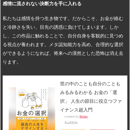
感情に流されない決断力を手に入れる
私たちは感情を持つ生き物です。だからこそ、お金が絡む
と冷静さを失い、目先の誘惑に負けてしまいます。しか
し、この作品に触れることで、自分自身を客観的に見つめ
る視点が養われます。メタ認知能力を高め、合理的な選択
ができるようになれば、将来への漠然とした恐怖は消え去
ります。
世の中のことも自分のことも
みるみるわかる お金の「選
択」 人生の節目に役立つファ
イナンス超入門
created by
Rinker
Audible