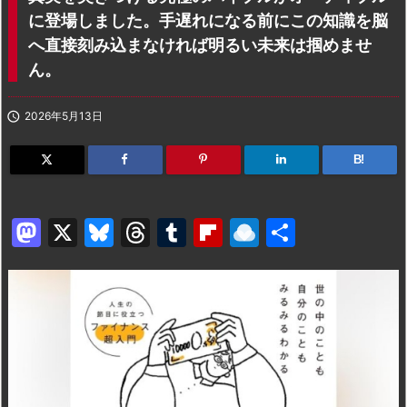
に登場しました。手遅れになる前にこの知識を脳
へ直接刻み込まなければ明るい未来は掴めませ
ん。

2026年5月13日
B!
M
X
Bl
T
T
Fl
R
共
a
u
hr
u
ip
ai
有
st
e
e
m
b
n
o
s
a
bl
o
dr
d
k
d
r
ar
o
o
y
s
d
p.
n
io