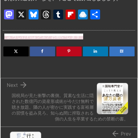
M
X
Bl
T
T
Fl
R
共
a
u
hr
u
ip
ai
有
st
e
e
m
b
n
よろしければシェアお願いします
o
s
a
bl
o
dr
d
k
d
r
ar
o
B!
o
y
s
d
p.
n
io

Next
国税局が見た衝撃の裏側。質素な生活に隠
された数億円の資産形成術が今だけ無料で
聴き放題。隣の人が密かに実践する富裕層
の習慣を盗み見ろ。知らぬ間に搾取される
側の人生を卒業するための禁断の書。

Prev