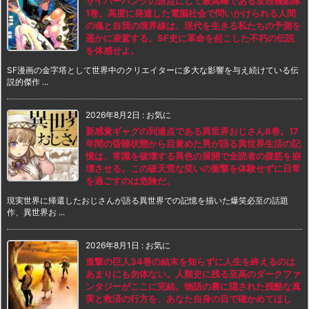
サイバーパンクの原点にして最高峰である攻殻機動隊
1巻。高度に発達した電脳社会で問いかけられる人間
の魂と自我の境界線は、現代を生きる私たちの予測を
遥かに凌駕する。SF史に革命を起こした不朽の伝説
を体感せよ。
SF漫画の金字塔として世界中のクリエイターに多大な影響を与え続けている伝
説的傑作 ...
2026年8月2日
:
お気に
新感覚ギャグの到達点である異世界おじさん8巻。17
年間の昏睡状態から目覚めた男が語る異世界生活の記
憶は、常識を破壊する異色の展開で全読者の腹筋を崩
壊させる。この破天荒な笑いの衝撃を体験せずに日常
を過ごすのは危険だ。
現実世界に帰還したおじさんが語る異世界での記憶を描いた爆笑必至の話題
作、異世界お ...
2026年8月1日
:
お気に
進撃の巨人34巻の結末を知らずに人生を終えるのは
あまりにも勿体ない。人類史に残る至高のダークファ
ンタジーがここに完結。物語の裏に隠された残酷な真
実と救済の行方を、あなた自身の目で確かめてほし