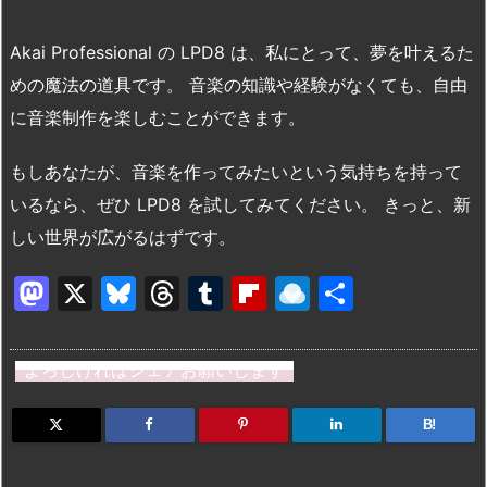
Akai Professional の LPD8 は、私にとって、夢を叶えるた
めの魔法の道具です。 音楽の知識や経験がなくても、自由
に音楽制作を楽しむことができます。
もしあなたが、音楽を作ってみたいという気持ちを持って
いるなら、ぜひ LPD8 を試してみてください。 きっと、新
しい世界が広がるはずです。
M
X
Bl
T
T
Fl
R
共
a
u
hr
u
ip
ai
有
st
e
e
m
b
n
よろしければシェアお願いします
o
s
a
bl
o
dr
d
k
d
r
ar
o
B!
o
y
s
d
p.