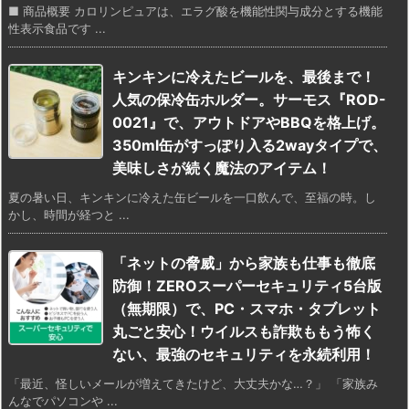
■ 商品概要 カロリンピュアは、エラグ酸を機能性関与成分とする機能
性表示食品です ...
キンキンに冷えたビールを、最後まで！
人気の保冷缶ホルダー。サーモス『ROD-
0021』で、アウトドアやBBQを格上げ。
350ml缶がすっぽり入る2wayタイプで、
美味しさが続く魔法のアイテム！
夏の暑い日、キンキンに冷えた缶ビールを一口飲んで、至福の時。し
かし、時間が経つと ...
「ネットの脅威」から家族も仕事も徹底
防御！ZEROスーパーセキュリティ5台版
（無期限）で、PC・スマホ・タブレット
丸ごと安心！ウイルスも詐欺ももう怖く
ない、最強のセキュリティを永続利用！
「最近、怪しいメールが増えてきたけど、大丈夫かな…？」 「家族み
んなでパソコンや ...