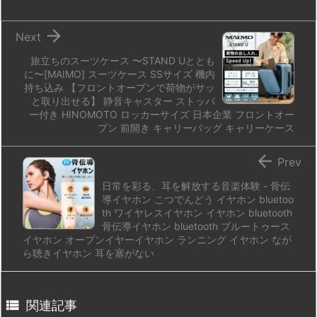
n
io

Next
旅立ちのスーツケース 〜STAND Uととも
に〜[MAIMO] スーツケース SSサイズ 機内
持ち込み 【フロントオープンで荷物がサッ
と取り出せる】 静音キャスター ストッパ
ー付き HINOMOTO ロッカーサイズ 日本企業 フロントオー
プン 前開き キャリーバッグ キャリーケース

Prev
日常を彩る、耳を解放する音楽体験 - 骨伝
導イヤホン こつでんどう イヤホン bluetoo
th ワイヤレスイヤホン イヤホン bluetooth
骨伝導イヤホン bluetooth ブルートゥース
イヤホン オープンイヤーイヤホン ランニング イヤホン なが
ら聴きイヤホン 耳を塞がない

関連記事