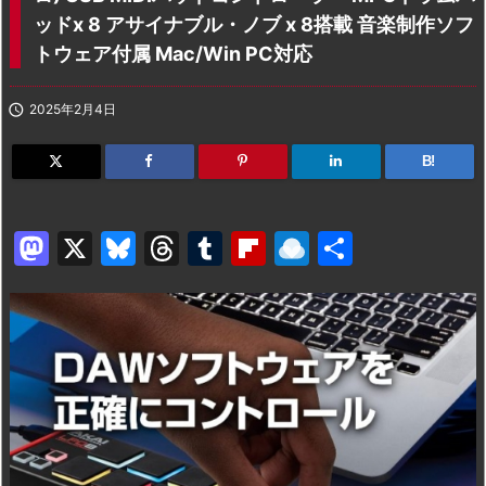
ッドx 8 アサイナブル・ノブ x 8搭載 音楽制作ソフ
トウェア付属 Mac/Win PC対応

2025年2月4日
B!
M
X
Bl
T
T
Fl
R
共
a
u
hr
u
ip
ai
有
st
e
e
m
b
n
o
s
a
bl
o
dr
d
k
d
r
ar
o
o
y
s
d
p.
n
io