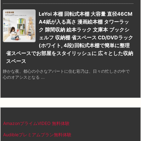
LeYoi 本棚 回転式本棚 大容量 直径46CM
A4紙が入る高さ 漫画絵本棚 タワーラッ
ク 隙間収納 絵本ラック 文庫本 ブックシ
ェルフ 収納棚 省スペース CD/DVDラック
(ホワイト, 4段)回転式本棚で簡単に整理
省スペースでお部屋をスタイリッシュに 広々とした収納
スペース
静かな夜、都心の小さなアパートに住む彩乃は、日々の忙しさの中で
心のオアシスとなる ...
AmazonプライムVIDEO 無料体験
Audibleプレミアムプラン無料体験