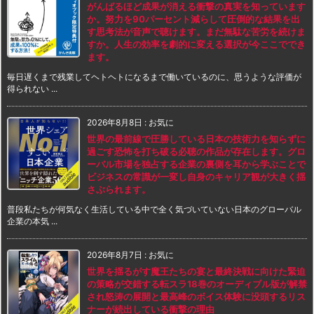
がんばるほど成果が消える衝撃の真実を知っています
か。努力を90パーセント減らして圧倒的な結果を出
す思考法が音声で聴けます。まだ無駄な苦労を続けま
すか。人生の効率を劇的に変える選択が今ここででき
ます。
毎日遅くまで残業してヘトヘトになるまで働いているのに、思うような評価が
得られない ...
2026年8月8日
:
お気に
世界の最前線で圧勝している日本の技術力を知らずに
過ごす恐怖を打ち破る必聴の作品が存在します。グロ
ーバル市場を独占する企業の裏側を耳から学ぶことで
ビジネスの常識が一変し自身のキャリア観が大きく揺
さぶられます。
普段私たちが何気なく生活している中で全く気づいていない日本のグローバル
企業の本気 ...
2026年8月7日
:
お気に
世界を揺るがす魔王たちの宴と最終決戦に向けた緊迫
の策略が交錯する転スラ18巻のオーディブル版が解禁
され怒涛の展開と最高峰のボイス体験に没頭するリス
ナーが続出している衝撃の理由