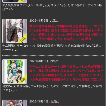
大人気異世界ファンタジー転生したらスライムだった件18巻のオーディブル版
はファン ...
2026年8月6日
:
お気に
戴国の運命を揺るがす極限の絶望と重厚なドラマが耳
から全身を駆け巡る十二国記の歴史的名作がオーディ
ブルで解禁され全ファンの感情が崩壊寸前まで揺さぶ
られる圧巻の体験を今すぐ体感するべき理由
十二国記シリーズの中でも異例の緊張感と重厚さを誇る白銀の墟 玄の月2巻の
オーディ ...
2026年8月5日
:
お気に
ゲームの世界にチート状態で放り出された男が宇宙を
舞台に暴れ回る爽快すぎる大人気シリーズ14巻のオー
ディブル版が解禁されて全リスナーの脳内アドレナリ
ンが限界突破する快感を今すぐ耳から体験してほしい
目覚めたら最強装備と宇宙船持ちだったので一戸建て目指して傭兵として自由
に生きたい ...
2026年8月4日
:
お気に