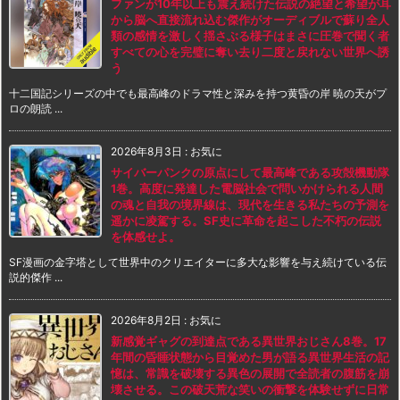
ファンが10年以上も震え続けた伝説の絶望と希望が耳
から脳へ直接流れ込む傑作がオーディブルで蘇り全人
類の感情を激しく揺さぶる様子はまさに圧巻で聞く者
すべての心を完璧に奪い去り二度と戻れない世界へ誘
う
十二国記シリーズの中でも最高峰のドラマ性と深みを持つ黄昏の岸 暁の天がプ
ロの朗読 ...
2026年8月3日
:
お気に
サイバーパンクの原点にして最高峰である攻殻機動隊
1巻。高度に発達した電脳社会で問いかけられる人間
の魂と自我の境界線は、現代を生きる私たちの予測を
遥かに凌駕する。SF史に革命を起こした不朽の伝説
を体感せよ。
SF漫画の金字塔として世界中のクリエイターに多大な影響を与え続けている伝
説的傑作 ...
2026年8月2日
:
お気に
新感覚ギャグの到達点である異世界おじさん8巻。17
年間の昏睡状態から目覚めた男が語る異世界生活の記
憶は、常識を破壊する異色の展開で全読者の腹筋を崩
壊させる。この破天荒な笑いの衝撃を体験せずに日常