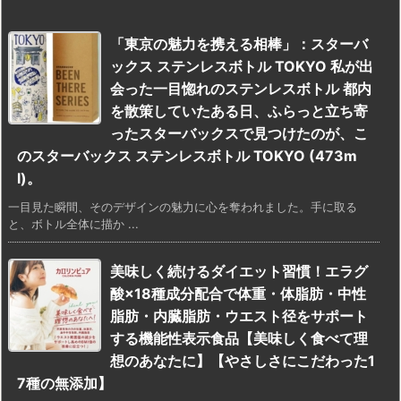
「東京の魅力を携える相棒」：スターバ
ックス ステンレスボトル TOKYO 私が出
会った一目惚れのステンレスボトル 都内
を散策していたある日、ふらっと立ち寄
ったスターバックスで見つけたのが、こ
のスターバックス ステンレスボトル TOKYO (473m
l)。
一目見た瞬間、そのデザインの魅力に心を奪われました。手に取る
と、ボトル全体に描か ...
美味しく続けるダイエット習慣！エラグ
酸×18種成分配合で体重・体脂肪・中性
脂肪・内臓脂肪・ウエスト径をサポート
する機能性表示食品【美味しく食べて理
想のあなたに】【やさしさにこだわった1
7種の無添加】