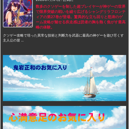
数多のクソゲーを制した超プレイヤーが神ゲーの世界
で限界突破の戦いを繰り広げるシャングリラフロンテ
ィアの第27巻が登場。驚異的な立ち回りと怒涛のゲ
ーム攻略が魅せる疾走感は読者の胸を熱く焦がす最高
峰の体験。
クソゲー攻略で培った異常な技術と判断力を武器に最高の神ゲーを遊び尽くす
主人公の冒 ...