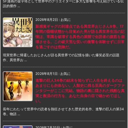
SF漫画の金字塔として世界中のクリエイターに多大な影響を与え続けている伝
説的傑作 ...
2026年8月2日
:
お気に
新感覚ギャグの到達点である異世界おじさん8巻。17
年間の昏睡状態から目覚めた男が語る異世界生活の記
憶は、常識を破壊する異色の展開で全読者の腹筋を崩
壊させる。この破天荒な笑いの衝撃を体験せずに日常
を過ごすのは危険だ。
現実世界に帰還したおじさんが語る異世界での記憶を描いた爆笑必至の話題
作、異世界お ...
2026年8月1日
:
お気に
進撃の巨人34巻の結末を知らずに人生を終えるのは
あまりにも勿体ない。人類史に残る至高のダークファ
ンタジーがここに完結。物語の裏に隠された残酷な真
実と救済の行方を、あなた自身の目で確かめてほし
い。
長年にわたって世界中の読者を熱狂させてきた歴史的名作、進撃の巨人の第34
巻。物語 ...
2026年7月31日
:
お気に