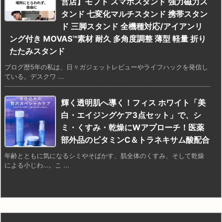
営店】モフト スマホスタンド 強力磁力ス
タンド 七変化マルチスタンド 携帯スタン
ド 三脚スタンド 全機種対応/アイアンリ
ング付き MOVAS™素材 耐久 多角度調整 薄型 軽量 折り
たたみスタンド
ブログ歴5年の私は、日々ガジェットレビューやライフハックを発信し
ている。デスクワ ...
輝く透明肌へ導く！フィス ホワイト「美
白・エイジングケア3点セット」で、シ
ミ・くすみ・乾燥にWアプローチ！医薬
部外品のビタミンC＆トラネキサム酸配合
年齢とともに気になるシミやそばかす、肌全体のくすみ、そして乾燥
による小じわ…。こ ...