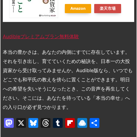
Amazon
楽天市場
Audibleプレミアムプラン無料体験
本当の豊かさは、あなたの内側にすでに存在しています。
それを引き出し、育てていくための秘訣を、日本一の大投
資家から受け取ってみませんか。Audible版なら、いつでも
どこでも和平氏の教えを傍らに置くことができます。明日
への希望を失いそうになったとき、この音声を再生してく
ださい。そこには、あなたを待っている「本当の幸せ」へ
の入り口が必ず見つかります。
M
X
Bl
T
T
Fl
R
共
a
u
hr
u
ip
ai
有