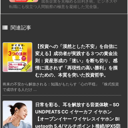
成長企業を見極める目利き術。ビジネスや
転職にも役立つ人間観察の極意を凝縮した完全版。

関連記事
【投資への「漠然とした不安」を自信に
変える】成功者が実践する３つの黄金法
則：資産形成の「迷い」を断ち切り、感
情に流されず「再現性の高い勝利」を掴
むための、本質を突いた投資哲学。
将来の不安から解放される：知識がもたらす「心の平穏」 『株式投資
で成功する人だけ ...
日常を彩る、耳を解放する音楽体験 – SO
UNDPEATS CC イヤーカフ イヤホン
【オープンイヤー ワイヤレスイヤホン Bl
uetooth 5.4/マルチポイント接続/IPX5防