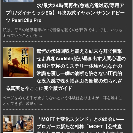
水/最大24時間再生/急速充電対応/専用ア
プリ/ダイナミックEQ】耳挟み式イヤホン サウンドピー
ツ PearlClip Pro
私は、毎日の通勤電車の中で音楽を聴くのが日課です。でも、いつも
困っていたことがあ ...
驚愕の伏線回収と震える結末を耳で目撃
せよ真相Audible版が暴き出す人間心理の
深淵と究極のミステリー体験があなたの
常識を覆し一瞬の油断も許さない圧倒的
な没入感で魂を揺さぶる衝撃の知られざ
る真実を今ここに完全版ガイド
ページをめくる手が止まらないという体験はありますが、耳を離すこ
とができず、鼓動が ...
「MOFT七変化スタンド」との出会い──
ブロガーの新たな相棒「MOFT【公式直