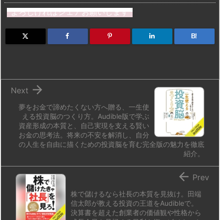
st
e
e
m
b
n
よろしければシェアお願いします
o
s
a
bl
o
dr
d
k
d
r
ar
o
B!
o
y
s
d
p.
n
io

Next
夢をお金で諦めたくない方へ贈る、一生使
える投資脳のつくり方。Audible版で学ぶ
資産形成の本質と、自己実現を支える賢い
お金の思考法。将来の不安を解消し、自分
の人生を自由に描くための投資脳を育む完全版の魅力を徹底
紹介。

Prev
株で儲けるなら社長の本質を見抜け。田端
信太郎が教える投資の王道をAudibleで。
決算書を超えた創業者の価値観や性格から