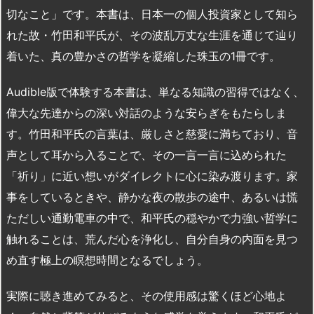
切なこと」です。本書は、日本一の個人投資家として知ら
れた故・竹田和平氏が、その波乱万丈な生涯を通じて辿り
着いた、真の豊かさの哲学を凝縮した珠玉の1冊です。
Audible版で体験する本書は、単なる知識の習得ではなく、
偉大な先達からの深い対話のような安らぎをもたらしま
す。竹田和平氏の言葉は、厳しさと慈愛に満ちており、音
声として耳から入ることで、その一言一言に込められた
「祈り」に近い想いがダイレクトに心に染み渡ります。家
事をしているときや、静かな夜の散歩の途中、あるいは慌
ただしい通勤電車の中で、和平氏の穏やかで力強い哲学に
触れることは、荒んだ心を浄化し、自分自身の内面を見つ
め直す極上の瞑想時間となるでしょう。
実際に聴き進めてみると、その使用感は驚くほど心地よ