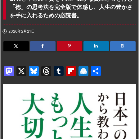
「徳」の思考法を完全版で体感し、人生の豊かさ
を手に入れるための必読書。

2026年2月21日
B!
M
X
Bl
T
T
Fl
R
共
a
u
hr
u
ip
ai
有
st
e
e
m
b
n
o
s
a
bl
o
dr
d
k
d
r
ar
o
o
y
s
d
p.
n
io