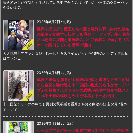
普段私たちが何気なく生活している中で全く気づいていない日本のグローバル
企業の本気 ...
2026年8月7日
:
お気に
世界を揺るがす魔王たちの宴と最終決戦に向けた緊迫
の策略が交錯する転スラ18巻のオーディブル版が解禁
され怒涛の展開と最高峰のボイス体験に没頭するリス
ナーが続出している衝撃の理由
大人気異世界ファンタジー転生したらスライムだった件18巻のオーディブル版
はファン ...
2026年8月6日
:
お気に
戴国の運命を揺るがす極限の絶望と重厚なドラマが耳
から全身を駆け巡る十二国記の歴史的名作がオーディ
ブルで解禁され全ファンの感情が崩壊寸前まで揺さぶ
られる圧巻の体験を今すぐ体感するべき理由
十二国記シリーズの中でも異例の緊張感と重厚さを誇る白銀の墟 玄の月2巻の
オーディ ...
2026年8月5日
:
お気に
ゲームの世界にチート状態で放り出された男が宇宙を