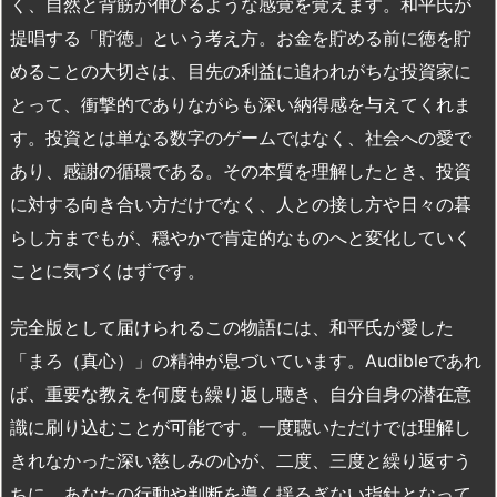
く、自然と背筋が伸びるような感覚を覚えます。和平氏が
提唱する「貯徳」という考え方。お金を貯める前に徳を貯
めることの大切さは、目先の利益に追われがちな投資家に
とって、衝撃的でありながらも深い納得感を与えてくれま
す。投資とは単なる数字のゲームではなく、社会への愛で
あり、感謝の循環である。その本質を理解したとき、投資
に対する向き合い方だけでなく、人との接し方や日々の暮
らし方までもが、穏やかで肯定的なものへと変化していく
ことに気づくはずです。
完全版として届けられるこの物語には、和平氏が愛した
「まろ（真心）」の精神が息づいています。Audibleであれ
ば、重要な教えを何度も繰り返し聴き、自分自身の潜在意
識に刷り込むことが可能です。一度聴いただけでは理解し
きれなかった深い慈しみの心が、二度、三度と繰り返すう
ちに、あなたの行動や判断を導く揺るぎない指針となって