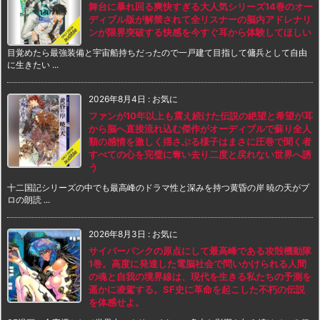
舞台に暴れ回る爽快すぎる大人気シリーズ14巻のオー
ディブル版が解禁されて全リスナーの脳内アドレナリ
ンが限界突破する快感を今すぐ耳から体験してほしい
目覚めたら最強装備と宇宙船持ちだったので一戸建て目指して傭兵として自由
に生きたい ...
2026年8月4日
:
お気に
ファンが10年以上も震え続けた伝説の絶望と希望が耳
から脳へ直接流れ込む傑作がオーディブルで蘇り全人
類の感情を激しく揺さぶる様子はまさに圧巻で聞く者
すべての心を完璧に奪い去り二度と戻れない世界へ誘
う
十二国記シリーズの中でも最高峰のドラマ性と深みを持つ黄昏の岸 暁の天がプ
ロの朗読 ...
2026年8月3日
:
お気に
サイバーパンクの原点にして最高峰である攻殻機動隊
1巻。高度に発達した電脳社会で問いかけられる人間
の魂と自我の境界線は、現代を生きる私たちの予測を
遥かに凌駕する。SF史に革命を起こした不朽の伝説
を体感せよ。