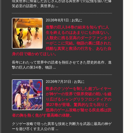
現実世界に帰還したおじさんが語る異世界での記憶を描いた爆
笑必至の話題作、異世界お ...
2026年8月1日
:
お気に
進撃の巨人34巻の結末を知らずに人
生を終えるのはあまりにも勿体ない。
人類史に残る至高のダークファンタジ
ーがここに完結。物語の裏に隠された
残酷な真実と救済の行方を、あなた自
身の目で確かめてほしい。
長年にわたって世界中の読者を熱狂させてきた歴史的名作、進
撃の巨人の第34巻。物語 ...
2026年7月31日
:
お気に
数多のクソゲーを制した超プレイヤー
が神ゲーの世界で限界突破の戦いを繰
り広げるシャングリラフロンティアの
第27巻が登場。驚異的な立ち回りと
怒涛のゲーム攻略が魅せる疾走感は読
者の胸を熱く焦がす最高峰の体験。
クソゲー攻略で培った異常な技術と判断力を武器に最高の神ゲ
ーを遊び尽くす主人公の冒 ...