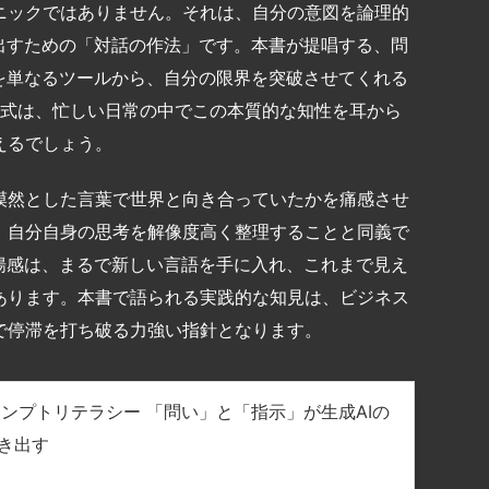
ニックではありません。それは、自分の意図を論理的
出すための「対話の作法」です。本書が提唱する、問
を単なるツールから、自分の限界を突破させてくれる
う形式は、忙しい日常の中でこの本質的な知性を耳から
えるでしょう。
漠然とした言葉で世界と向き合っていたかを痛感させ
、自分自身の思考を解像度高く整理することと同義で
揚感は、まるで新しい言語を手に入れ、これまで見え
あります。本書で語られる実践的な知見は、ビジネス
で停滞を打ち破る力強い指針となります。
ロンプトリテラシー 「問い」と「指示」が生成AIの
き出す