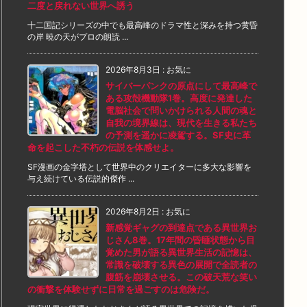
二度と戻れない世界へ誘う
十二国記シリーズの中でも最高峰のドラマ性と深みを持つ黄昏
の岸 暁の天がプロの朗読 ...
2026年8月3日
:
お気に
サイバーパンクの原点にして最高峰で
ある攻殻機動隊1巻。高度に発達した
電脳社会で問いかけられる人間の魂と
自我の境界線は、現代を生きる私たち
の予測を遥かに凌駕する。SF史に革
命を起こした不朽の伝説を体感せよ。
SF漫画の金字塔として世界中のクリエイターに多大な影響を
与え続けている伝説的傑作 ...
2026年8月2日
:
お気に
新感覚ギャグの到達点である異世界お
じさん8巻。17年間の昏睡状態から目
覚めた男が語る異世界生活の記憶は、
常識を破壊する異色の展開で全読者の
腹筋を崩壊させる。この破天荒な笑い
の衝撃を体験せずに日常を過ごすのは危険だ。