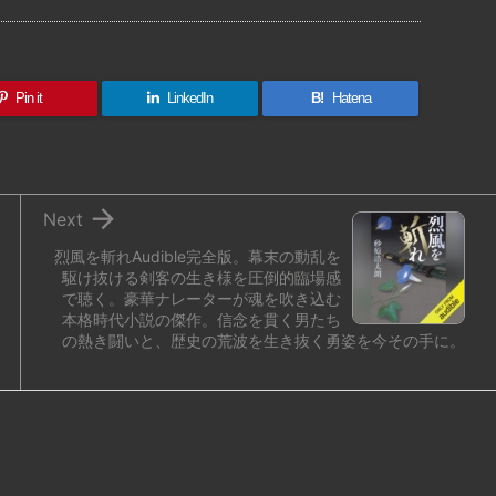
Pin it
LinkedIn
B!
Hatena

Next
烈風を斬れAudible完全版。幕末の動乱を
駆け抜ける剣客の生き様を圧倒的臨場感
で聴く。豪華ナレーターが魂を吹き込む
本格時代小説の傑作。信念を貫く男たち
の熱き闘いと、歴史の荒波を生き抜く勇姿を今その手に。