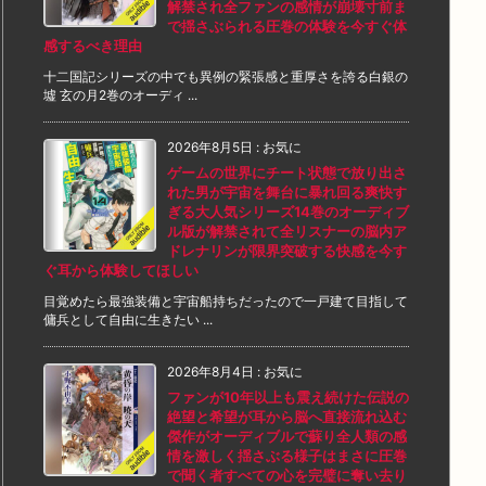
解禁され全ファンの感情が崩壊寸前ま
で揺さぶられる圧巻の体験を今すぐ体
感するべき理由
十二国記シリーズの中でも異例の緊張感と重厚さを誇る白銀の
墟 玄の月2巻のオーディ ...
2026年8月5日
:
お気に
ゲームの世界にチート状態で放り出さ
れた男が宇宙を舞台に暴れ回る爽快す
ぎる大人気シリーズ14巻のオーディブ
ル版が解禁されて全リスナーの脳内ア
ドレナリンが限界突破する快感を今す
ぐ耳から体験してほしい
目覚めたら最強装備と宇宙船持ちだったので一戸建て目指して
傭兵として自由に生きたい ...
2026年8月4日
:
お気に
ファンが10年以上も震え続けた伝説の
絶望と希望が耳から脳へ直接流れ込む
傑作がオーディブルで蘇り全人類の感
情を激しく揺さぶる様子はまさに圧巻
で聞く者すべての心を完璧に奪い去り