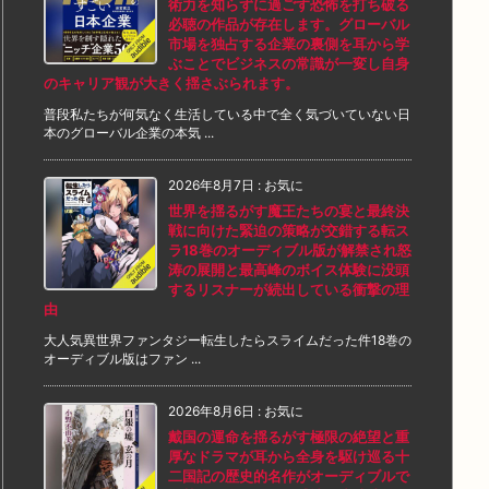
術力を知らずに過ごす恐怖を打ち破る
必聴の作品が存在します。グローバル
市場を独占する企業の裏側を耳から学
ぶことでビジネスの常識が一変し自身
のキャリア観が大きく揺さぶられます。
普段私たちが何気なく生活している中で全く気づいていない日
本のグローバル企業の本気 ...
2026年8月7日
:
お気に
世界を揺るがす魔王たちの宴と最終決
戦に向けた緊迫の策略が交錯する転ス
ラ18巻のオーディブル版が解禁され怒
涛の展開と最高峰のボイス体験に没頭
するリスナーが続出している衝撃の理
由
大人気異世界ファンタジー転生したらスライムだった件18巻の
オーディブル版はファン ...
2026年8月6日
:
お気に
戴国の運命を揺るがす極限の絶望と重
厚なドラマが耳から全身を駆け巡る十
二国記の歴史的名作がオーディブルで