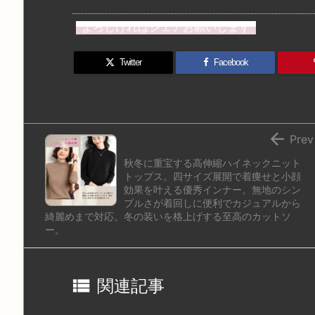
st
e
e
m
b
n
よろしければシェアお願いします
o
s
a
bl
o
dr
d
k
d
r
ar
o
Twitter
Facebook
o
y
s
d
p.
n
io

Prev
秋冬に重宝する高伸縮ハイネックニット
トップス。四サイズ展開で着痩せと小顔
効果を叶える優秀インナー。無地のシン
プルさが着回しに便利でカジュアルから
綺麗めまで対応。冬の装いを格上げする至高のカットソ
ー。

関連記事