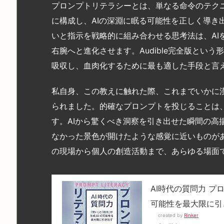
プロンプトリテラシーとは、単なる命令のテク
に構成し、AIの深淵に眠る可能性を正しく導き
いと指示を戦略的に組み合わせる思考法は、AI
右腕へと進化させます。Audible完全版とい
吸収し、血肉化するために最も適した手段と言
私自身、この教えに触れた際、これまでいかに
られました。的確なプロンプトを投じることは
す。AIから驚くべき洞察を引き出せた瞬間の高
なかった景色が開けたような感覚に近いものが
の現場から個人の創造活動まで、あらゆる場面
AI時代の質問力 プ
可能性を最大限に引
created by
Rinker