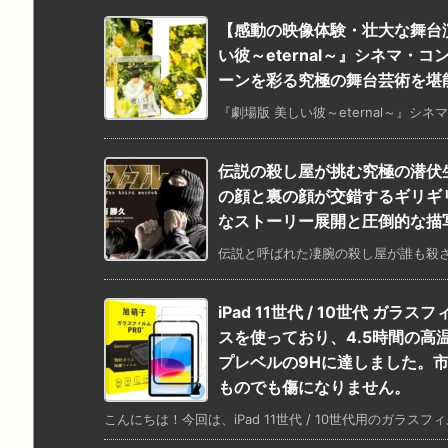
【感動の映像体験・壮大な舞台
い彼～eternal～』シネマ・コ
ーンを彩る究極の舞台芸術を堪
『劇場版 美しい彼～eternal～』シネ
伝説の殺し屋が挑む究極の潜伏
の顔と裏の顔が交錯するギリギ
なストーリー展開と圧倒的な描
伝説と呼ばれた凄腕の殺し屋が誰も殺さ
iPad 11世代 / 10世代 
スを使っており、4.5時間の
プレベルの9Hに達しました。
ものでも傷になりません。
こんにちは！今回は、iPad 11世代 / 10世代用のガラスフィ