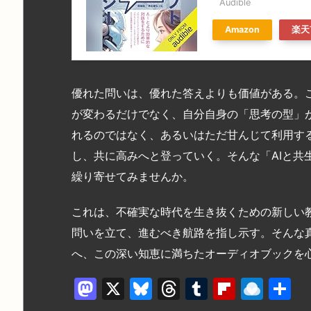
Audible
Amazon
楽天
優れた問いは、優れた答えよりも価値がある。こ
が変わるだけでなく、自分自身の「思考の型」が
れるのではなく、あるいはただ甘んじて利用す
し、共に高みへと登っていく。そんな「AIと共
繰り寄せてみませんか。
これは、不確実な時代を生き抜くための新しい
問いを立て、進むべき航路を指し示す。そんな
へ、この深い知恵に満ちたオーディオブックを
M
X
Bl
T
T
Fl
R
a
u
hr
u
ip
ai