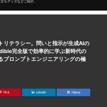
役立ちグッズなどご紹介。
トリテラシー。問いと指示が生成AIの
ible完全版で効率的に学ぶ新時代の
るプロンプトエンジニアリングの極
Pin it
LinkedIn
B!
Hatena