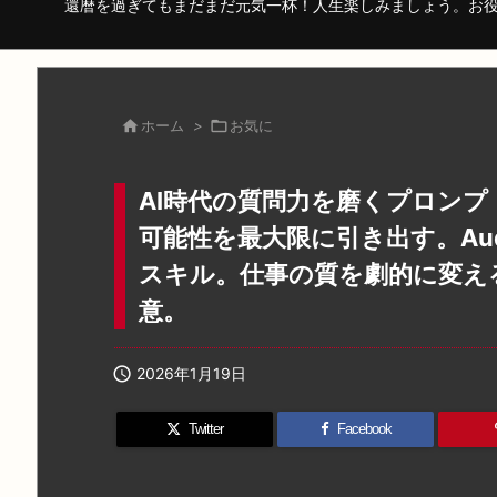
還暦を過ぎてもまだまだ元気一杯！人生楽しみましょう。お

ホーム
>

お気に
AI時代の質問力を磨くプロンプ
可能性を最大限に引き出す。Aud
スキル。仕事の質を劇的に変え
意。

2026年1月19日
Twitter
Facebook