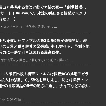
演出と共鳴する音楽が紡ぐ奇跡の夜―『劇場版 美し
ンサート [Blu-ray]で、永遠の美しさと情熱がスクリ
能せよ！】
マ・コンサート は、映像美と音楽、そし ...
生活を描いたファブルの第3部第5巻が発売開始。表
リの日常と瞬き厳禁の緊張感が押し寄せる。予測不能
写力に一瞬で引き込まれる最高傑作。
ずに普通の人間として暮らすという前代未聞のミ ...
ガラスフィルム徹底比較！携帯フィルムは国産AGC旭硝子ガラ
高温焼入れ処理して、強化を繰り返し、硬さは業界トッ
市販の通常製品の5倍の硬さに達し、ナイフなどの鋭い
ルムについて紹 ...